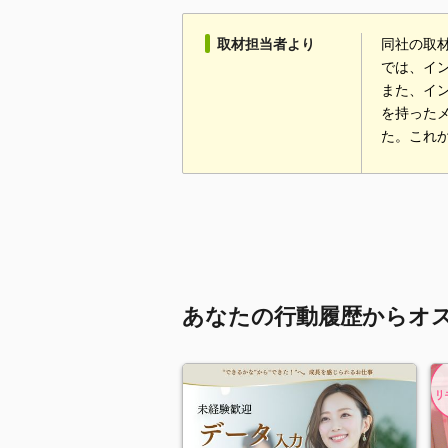
取材担当者より
同社の取
では、イ
また、イ
を持った
た。これ
あなたの行動履歴からオ