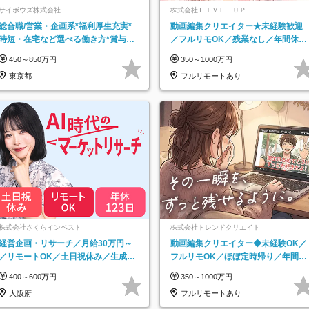
サイボウズ株式会社
株式会社ＬＩＶＥ ＵＰ
総合職/営業・企画系*福利厚生充実*
動画編集クリエイター★未経験歓迎
時短・在宅など選べる働き方*賞与年
／フルリモOK／残業なし／年間休日
2回
125日／髪・服・ネイル自由／研修充
450～850万円
350～1000万円
実で安心
東京都
フルリモートあり
株式会社さくらインベスト
株式会社トレンドクリエイト
経営企画・リサーチ／月給30万円～
動画編集クリエイター◆未経験OK／
／リモートOK／土日祝休み／生成AI
フルリモOK／ほぼ定時帰り／年間休
を活用できる方歓迎
日125日／髪・服・ネイル自由／副業
400～600万円
350～1000万円
OK
大阪府
フルリモートあり