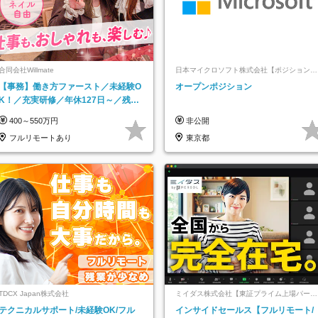
合同会社Willmate
日本マイクロソフト株式会社【ポジションマ
ッチ登録】
【事務】働き方ファースト／未経験O
オープンポジション
K！／充実研修／年休127日～／残業
なし／平均20代／リモートOK
400～550万円
非公開
フルリモートあり
東京都
TDCX Japan株式会社
ミイダス株式会社【東証プライム上場パーソ
ルグループ】
テクニカルサポート/未経験OK/フル
インサイドセールス【フルリモート/