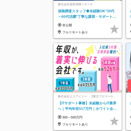
株式会社損害保険リサーチ
保険調査スタッフ◆未経験OK*30代
～60代活躍*丁寧な講習・サポートあ
り*原則直行直帰／全国募集・業務委
非公開
託
フルリモートあり
株式会社エスアイイー 【東京プロマーケッ
ト上場】
【ITサポート事務】未経験からIT業界
へ｜平均年収517万円｜ホワイト企業
認定｜年休134日｜リモートOK
300～500万円
フルリモートあり