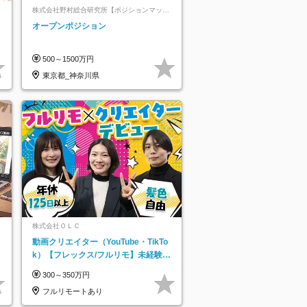
株式会社野村総合研究所【ポジションマッチ
登録】
オープンポジション
500～1500万円
東京都_神奈川県
株式会社ＯＬＣ
動画クリエイター（YouTube・TikTo
k）【フレックス/フルリモ】未経験O
K｜Web研修1年間｜副業OK
300～350万円
フルリモートあり