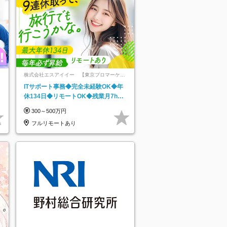
株式会社エスアイイー 【東京プロマーケッ
ト上場】
ITサポート事務◆完全未経験OK◆年
休134日◆リモートOK◆残業月7h以
下◆賞与年3回◆5年目まで必ず昇給
300～500万円
フルリモートあり