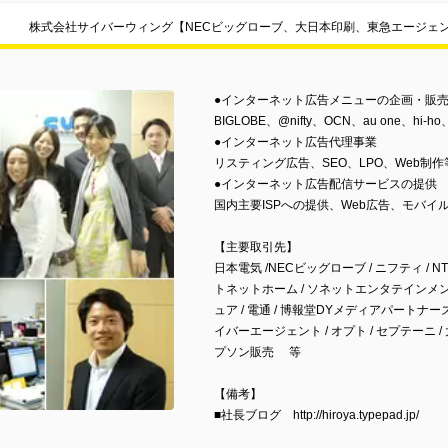
株式会社サイバーウィング【NECビッグローブ、大日本印刷、東急エージェ
●インターネット広告メニューの企画・販
BIGLOBE、@nifty、OCN、au one、hi-h
●インターネット広告代理事業
リスティング広告、SEO、LPO、Web制作
●インターネット広告配信サービスの提供
国内主要ISPへの提供、Web広告、モバイ
【主要取引先】
日本電気 /NECビッグローブ / ニフティ / NT
トネットホーム / ソネットエンタテインメント/ 
ュア / 電通 / 博報堂DYメディアパートナーズ
イバーエージェント / オプト / セプテーニ / 
プソン販売 等
【備考】
■社長ブログ http://hiroya.typepad.jp/