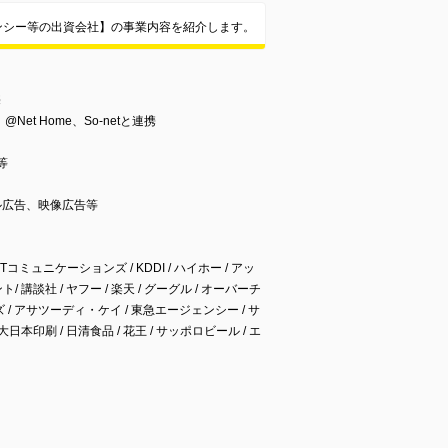
ンシー等の出資会社】の事業内容を紹介します。
売
o、@Net Home、So-netと連携
等
ル広告、映像広告等
Tコミュニケーションズ / KDDI / ハイホー / アッ
講談社 / ヤフー / 楽天 / グーグル / オーバーチ
 / アサツーディ・ケイ / 東急エージェンシー / サ
大日本印刷 / 日清食品 / 花王 / サッポロビール / エ