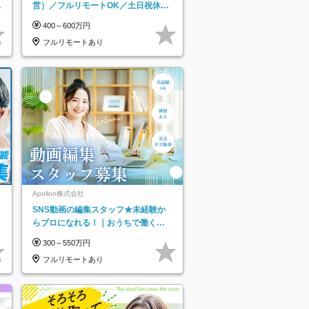
日
営）／フルリモートOK／土日祝休み
り
／年休123日／年収600万円可
400～600万円
フルリモートあり
ネ
Apollon株式会社
SNS動画の編集スタッフ★未経験か
らプロになれる！｜おうちで働くフ
ルリモート｜残業ゼロで18時退勤◎
300～550万円
フルリモートあり