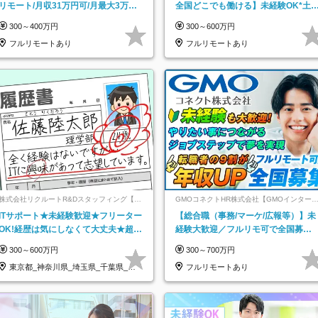
リモート/月収31万円可/月最大3万の
全国どこでも働ける】未経験OK*土
インセンティブ支給/平均年齢33歳
祝休み*残業少なめ*在宅勤務手当あ
300～400万円
300～600万円
フルリモートあり
フルリモートあり
株式会社リクルートR&Dスタッフィング【リ
GMOコネクトHR株式会社【GMOインター
クルートグループ】
ットグループ】
ITサポート★未経験歓迎★フリーター
【総合職（事務/マーケ/広報等）】未
OK!経歴は気にしなくて大丈夫★超大
経験大歓迎／フルリモ可で全国募
手リクルートグループの正社員/sg
集！年収アップ多数★年休最大130日
300～600万円
300～700万円
★
東京都_神奈川県_埼玉県_千葉県_大
フルリモートあり
阪府…