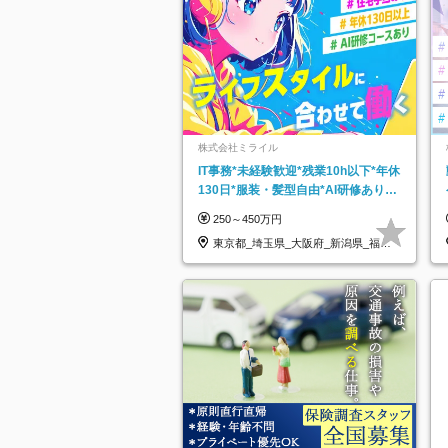
株式会社ミライル
IT事務*未経験歓迎*残業10h以下*年休
130日*服装・髪型自由*AI研修あり*
住宅手当あり*転勤なし
250～450万円
東京都_埼玉県_大阪府_新潟県_福岡
県