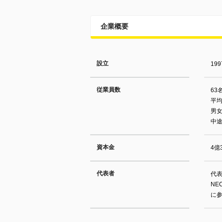
企業概要
設立
19
従業員数
63
平
男
中
資本金
4億
代表者
代
NE
に参