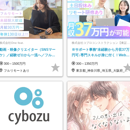
株式会社One feat.
株式会社コプロコンストラクション【東証プ
ライム上場コプロ・ホールディングス子会
動画・映像クリエイター（SNSマー
※サポート事務*未経験から月収37万
社】
ケ）／経験ゼロから一流へ／フルリ
円可♪専門スキルが身に付く！Web面
モートOK／月給30万円～／年休130
接＆リモート研修も充実♪/a
300～1500万円
300～1350万円
日以上
フルリモートあり
東京都_神奈川県_埼玉県_大阪府_愛
知県…