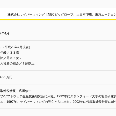
株式会社サイバーウィング【NECビッグローブ、大日本印刷、東急エージェ
97年4月
名 （平成20年7月現在）
均年齢／３３歳
女比／男３：女２
途入社者の割合／７割以上
3995万円
表取締役社長 広屋修一
Cのソフトウェア生産技術研究所に入社。1992年にスタンフォード大学の客員研究員に
加。1997年、サイバーウィングの設立と共に出向。2002年に代表取締役社長に