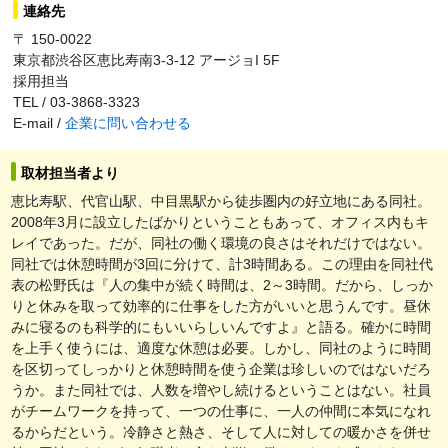
連絡先
〒 150-0022
東京都渋谷区恵比寿南3-3-12 アージョI 5F
採用担当
TEL / 03-3868-3323
E-mail /
企業に問い合わせる
取材担当者より
恵比寿駅、代官山駅、中目黒駅から徒歩圏内の好立地にある同社。
2008年3月に設立したばかりということもあって、オフィス内もキ
レイであった。だが、同社の働く環境の良さはそれだけではない。
同社では休憩時間が3回に分けて、計3時間ある。この理由を同社代
表の松野氏は『人の集中が続く時間は、2～3時間。だから、しっか
りと休みを取って効率的に仕事をした方がいいと思うんです。昼休
みに寝るのも科学的にもいいらしいんですよ』と語る。確かに時間
を上手く使うには、適度な休憩は必要。しかし、同社のように時間
を区切ってしっかりと休憩時間を使う企業は珍しいのではないだろ
うか。また同社では、人数を増やし続けるということはない。社員
がチームワークを持って、一つの仕事に、一人の仲間に本気になれ
るからだという。冷静さと熱さ、そして人に対しての暖かさを併せ