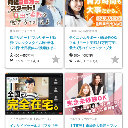
株式会社サイヨウブ
TDCX Japan株式会社
採用サポート*フルリモート勤
テクニカルサポート/未経験OK/
務*フレックスタイム制*年休
フルリモート/月収31万円可/月
120日*土日祝休み*残業ほぼな
最大3万のインセンティブ支給/
し*育児中社員8割以上
平均年齢33歳
400～450万円
300～400万円
フルリモートあり
フルリモートあり
ミイダス株式会社【東証プライム上場パーソルグループ】
フルスタック株式会社
インサイドセールス【フルリモ
【IT事務】未経験大歓迎＊フル