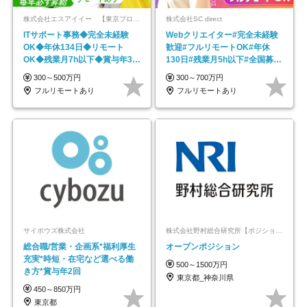
株式会社エスアイイー 【東京プロマーケット上場】
株式会社SC direct
ITサポート事務◆完全未経験
Webクリエイター#完全未経験
OK◆年休134日◆リモート
歓迎#フルリモートOK#年休
OK◆残業月7h以下◆賞与年3回
130日#残業月5h以下#全国募集
◆5年目まで必ず昇給
#最大1年の研修
300～500万円
300～700万円
フルリモートあり
フルリモートあり
サイボウズ株式会社
株式会社野村総合研究所【ポジションマッチ登録】
総合職/営業・企画系*福利厚生
オープンポジション
充実*時短・在宅など選べる働
500～1500万円
き方*賞与年2回
東京都_神奈川県
450～850万円
東京都