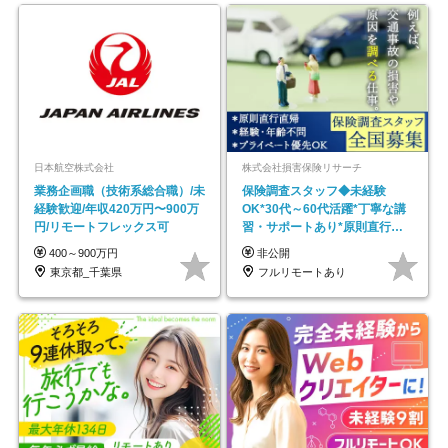
日本航空株式会社
株式会社損害保険リサーチ
業務企画職（技術系総合職）/未
保険調査スタッフ◆未経験
経験歓迎/年収420万円〜900万
OK*30代～60代活躍*丁寧な講
円/リモートフレックス可
習・サポートあり*原則直行直
帰／全国募集・業務委託
400～900万円
非公開
東京都_千葉県
フルリモートあり