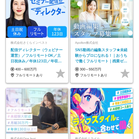
株式会社さくらインベスト
Apollon株式会社
配信ディレクター（ウェビナー
SNS動画の編集スタッフ★未経
運営）／フルリモートOK／土
験からプロになれる！｜おうち
日祝休み／年休123日／年収
で働くフルリモート｜残業ゼロ
600万円可
で18時退勤◎
400～600万円
300～550万円
フルリモートあり
フルリモートあり
株式会社One feat.
株式会社ミライル