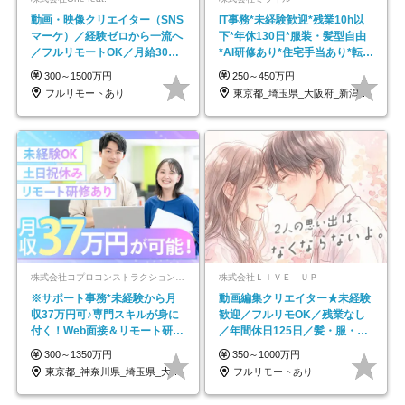
動画・映像クリエイター（SNS
IT事務*未経験歓迎*残業10h以
マーケ）／経験ゼロから一流へ
下*年休130日*服装・髪型自由
／フルリモートOK／月給30万
*AI研修あり*住宅手当あり*転勤
円～／年休130日以上
なし
300～1500万円
250～450万円
フルリモートあり
東京都_埼玉県_大阪府_新潟県_福岡県
株式会社コプロコンストラクション【東証プライム上場コプロ・ホールディングス子会社】
株式会社ＬＩＶＥ ＵＰ
※サポート事務*未経験から月
動画編集クリエイター★未経験
収37万円可♪専門スキルが身に
歓迎／フルリモOK／残業なし
付く！Web面接＆リモート研修
／年間休日125日／髪・服・ネ
も充実♪/a
イル自由／研修充実で安心
300～1350万円
350～1000万円
東京都_神奈川県_埼玉県_大阪府_愛知県…
フルリモートあり