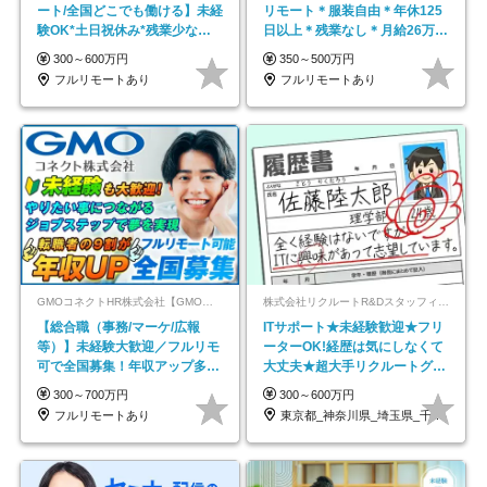
ート/全国どこでも働ける】未経
リモート＊服装自由＊年休125
験OK*土日祝休み*残業少なめ*
日以上＊残業なし＊月給26万円
在宅勤務手当あり
以上
300～600万円
350～500万円
フルリモートあり
フルリモートあり
GMOコネクトHR株式会社【GMOインターネットグループ】
株式会社リクルートR&Dスタッフィング【リクルートグループ】
【総合職（事務/マーケ/広報
ITサポート★未経験歓迎★フリ
等）】未経験大歓迎／フルリモ
ーターOK!経歴は気にしなくて
可で全国募集！年収アップ多数
大丈夫★超大手リクルートグル
★年休最大130日★
ープの正社員/sg
300～700万円
300～600万円
フルリモートあり
東京都_神奈川県_埼玉県_千葉県_大阪府…