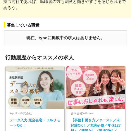
持つ同社であれば、転職者の方も刺激と働きやすさを感じられるで
あろう。
募集している職種
現在、typeに掲載中の求人はありません。
行動履歴からオススメの求人
Apollon株式会社
合同会社Willmate
データ入力/完全在宅・フルリモ
【事務】働き方ファースト／未
ートOK！
経験OK！／充実研修／年休127
日～／残業なし／平均20代／リ