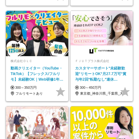
株式会社ＯＬＣ
ＦＪＵＴプラス株式会社
動画クリエイター（YouTube・
カスタマーサポート*未経験歓
TikTok）【フレックス/フルリ
迎*リモートOK*月27.7万可*賞
モ】未経験OK｜Web研修1年間
与年2回*転勤なし*連休
｜副業OK
OK/ZE010232
300～350万円
300～450万円
フルリモートあり
東京都_神奈川県_千葉県_大阪府_愛知県…