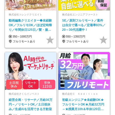
株式会社トレンドクリエイト
株式会社エンジニアファースト
動画編集クリエイター◆未経験
SE／原則フルリモート／案件
OK／フルリモOK／ほぼ定時帰
は自分で選べる／定着率93%／
り／年間休日125日／髪・服・
20～30代活躍中！
ネイル自由／副業OK
350～1000万円
550～1350万円
フルリモートあり
フルリモートあり
株式会社さくらインベスト
株式会社Ｃ Ａｄｄｉｔｉｏｎ
経営企画・リサーチ／月給30万
初級エンジニア★未経験OK★
円～／リモートOK／土日祝休
フルリモートOK★月給32万円
み／生成AIを活用できる方歓迎
～★残業月10h＆年休120日以
上★副業可