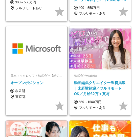
300～550万円
モートOK
400～550万円
フルリモートあり
フルリモートあり
日本マイクロソフト株式会社【ポジションマッチ登録】
株式会社viralinks
オープンポジション
動画編集クリエイター※初掲載
｜未経験歓迎／フルリモート
非公開
OK／月給32万＋賞与
東京都
350～1500万円
フルリモートあり