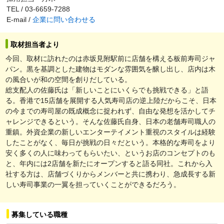
TEL / 03-6659-7288
E-mail /
企業に問い合わせる
取材担当者より
今回、取材に訪れたのは赤坂見附駅前に店舗を構える板前寿司ジャ
パン。黒を基調とした建物はモダンな雰囲気を醸し出し、店内は木
の風合いが和の空間を創りだしている。
総支配人の佐藤氏は「新しいことにいくらでも挑戦できる」と語
る。香港で15店舗を展開する人気寿司店の逆上陸だからこそ、日本
の今までの寿司屋の既成概念に捉われず、自由な発想を活かしてチ
ャレンジできるという。そんな佐藤氏自身、日本の老舗寿司職人の
重鎮。外資企業の新しいエンターテイメント重視のスタイルは経験
したことがなく、毎日が挑戦の日々だという。本格的な寿司をより
安く多くの人に味わってもらいたい、というお店のコンセプトのも
と、年内には2店舗を新たにオープンすると語る同社。これから入
社する方は、店舗づくりからメンバーと共に携わり、急成長する新
しい寿司事業の一翼を担っていくことができるだろう。
募集している職種