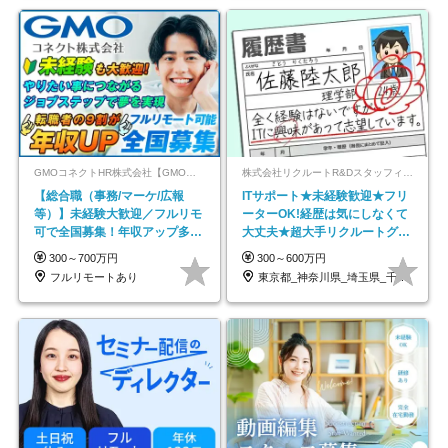
GMOコネクトHR株式会社【GMOインターネットグループ】
株式会社リクルートR&Dスタッフィング【リクルートグループ】
【総合職（事務/マーケ/広報
ITサポート★未経験歓迎★フリ
等）】未経験大歓迎／フルリモ
ーターOK!経歴は気にしなくて
可で全国募集！年収アップ多数
大丈夫★超大手リクルートグル
★年休最大130日★
ープの正社員/sg
300～700万円
300～600万円
フルリモートあり
東京都_神奈川県_埼玉県_千葉県_大阪府…