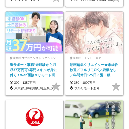
株式会社コプロコンストラクション【東証プライム上場コプロ・ホールディングス子会社】
株式会社ＬＩＶＥ ＵＰ
※サポート事務*未経験から月
動画編集クリエイター★未経験
収37万円可♪専門スキルが身に
歓迎／フルリモOK／残業なし
付く！Web面接＆リモート研修
／年間休日125日／髪・服・ネ
も充実♪/a
イル自由／研修充実で安心
300～1350万円
350～1000万円
東京都_神奈川県_埼玉県_大阪府_愛知県…
フルリモートあり