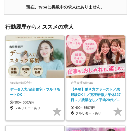
現在、typeに掲載中の求人はありません。
行動履歴からオススメの求人
Apollon株式会社
合同会社Willmate
データ入力/完全在宅・フルリモ
【事務】働き方ファースト／未
ートOK！
経験OK！／充実研修／年休127
日～／残業なし／平均20代／リ
300～550万円
モートOK
400～550万円
フルリモートあり
フルリモートあり