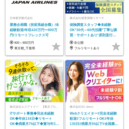
日本航空株式会社
株式会社損害保険リサーチ
業務企画職（技術系総合職）/未
保険調査スタッフ◆未経験
経験歓迎/年収420万円〜900万
OK*30代～60代活躍*丁寧な講
円/リモートフレックス可
習・サポートあり*原則直行直
帰／全国募集・業務委託
400～900万円
非公開
東京都_千葉県
フルリモートあり
株式会社エスアイイー 【東京プロマーケット上場】
株式会社SC direct
ITサポート事務◆完全未経験
Webクリエイター#完全未経験
OK◆年休134日◆リモート
歓迎#フルリモートOK#年休
OK◆残業月7h以下◆賞与年3回
130日#残業月5h以下#全国募集