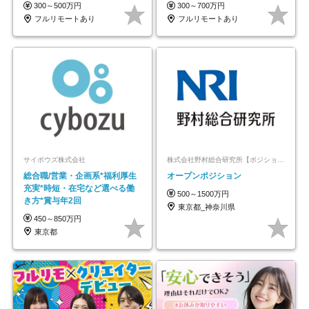
◆5年目まで必ず昇給
#最大1年の研修
300～500万円
300～700万円
フルリモートあり
フルリモートあり
サイボウズ株式会社
株式会社野村総合研究所【ポジションマッチ登録】
総合職/営業・企画系*福利厚生
オープンポジション
充実*時短・在宅など選べる働
500～1500万円
き方*賞与年2回
東京都_神奈川県
450～850万円
東京都