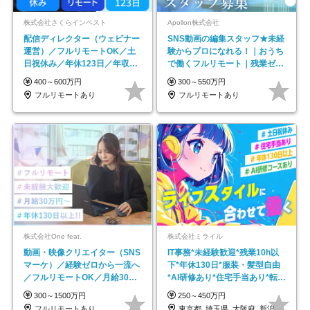
株式会社さくらインベスト
Apollon株式会社
配信ディレクター（ウェビナー
SNS動画の編集スタッフ★未経
運営）／フルリモートOK／土
験からプロになれる！｜おうち
日祝休み／年休123日／年収
で働くフルリモート｜残業ゼロ
600万円可
で18時退勤◎
400～600万円
300～550万円
フルリモートあり
フルリモートあり
株式会社One feat.
株式会社ミライル
動画・映像クリエイター（SNS
IT事務*未経験歓迎*残業10h以
マーケ）／経験ゼロから一流へ
下*年休130日*服装・髪型自由
／フルリモートOK／月給30万
*AI研修あり*住宅手当あり*転勤
円～／年休130日以上
なし
300～1500万円
250～450万円
フルリモートあり
東京都_埼玉県_大阪府_新潟県_福岡県