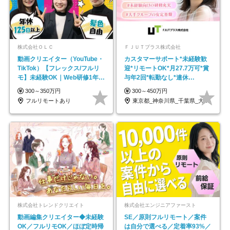
株式会社ＯＬＣ
ＦＪＵＴプラス株式会社
動画クリエイター（YouTube・
カスタマーサポート*未経験歓
TikTok）【フレックス/フルリ
迎*リモートOK*月27.7万可*賞
モ】未経験OK｜Web研修1年間
与年2回*転勤なし*連休
｜副業OK
OK/ZE010232
300～350万円
300～450万円
フルリモートあり
東京都_神奈川県_千葉県_大阪府_愛知県…
株式会社トレンドクリエイト
株式会社エンジニアファースト
動画編集クリエイター◆未経験
SE／原則フルリモート／案件
OK／フルリモOK／ほぼ定時帰
は自分で選べる／定着率93%／