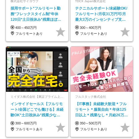
株式会社サイヨウブ
TDCX Japan株式会社
採用サポート*フルリモート勤
テクニカルサポート/未経験OK/
務*フレックスタイム制*年休
フルリモート/月収31万円可/月
120日*土日祝休み*残業ほぼな
最大3万のインセンティブ支給/
し*育児中社員8割以上
平均年齢33歳
400～450万円
300～400万円
フルリモートあり
フルリモートあり
ミイダス株式会社【東証プライム上場パーソルグループ】
フルスタック株式会社
インサイドセールス【フルリモ
【IT事務】未経験大歓迎＊フル
ート/全国どこでも働ける】未経
リモート＊服装自由＊年休125
験OK*土日祝休み*残業少なめ*
日以上＊残業なし＊月給26万円
在宅勤務手当あり
以上
300～600万円
350～500万円
フルリモートあり
フルリモートあり