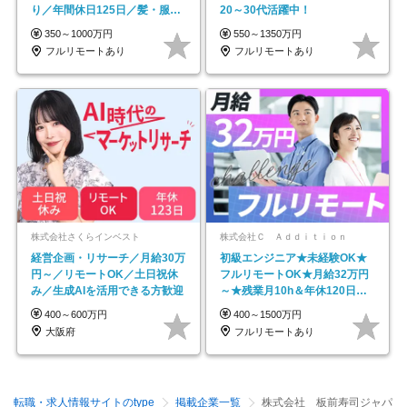
り／年間休日125日／髪・服・
20～30代活躍中！
ネイル自由／副業OK
350～1000万円
550～1350万円
フルリモートあり
フルリモートあり
株式会社さくらインベスト
株式会社Ｃ Ａｄｄｉｔｉｏｎ
経営企画・リサーチ／月給30万
初級エンジニア★未経験OK★
円～／リモートOK／土日祝休
フルリモートOK★月給32万円
み／生成AIを活用できる方歓迎
～★残業月10h＆年休120日以
上★副業可
400～600万円
400～1500万円
大阪府
フルリモートあり
転職・求人情報サイトのtype
掲載企業一覧
株式会社 板前寿司ジャパ