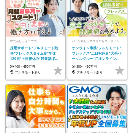
株式会社サイヨウブ
パーソルビジネスプロセスデザイン株式会社 事業開発本部
採用サポート*フルリモート勤
オンライン事務*フルリモート*
務*フレックスタイム制*年休
フレックス*土日祝休み*大手パ
120日*土日祝休み*残業ほぼな
ーソルグループ*オンライン面
し*育児中社員8割以上
接*30～40代活躍中
400～450万円
300～450万円
フルリモートあり
フルリモートあり
TDCX Japan株式会社
GMOコネクトHR株式会社【GMOインターネットグループ】