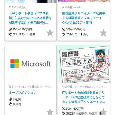
ＦＴＣ株式会社
株式会社viralinks
【AIサポート事務（ITプロ候
動画編集クリエイター※初掲載
補）】あなたのビジネス経験を
｜未経験歓迎／フルリモート
AI業界で活かす◆IT未経験
OK／月給32万＋賞与
OK◆目指せるコンサル
450～1200万円
350～1500万円
フルリモートあり
フルリモートあり
日本マイクロソフト株式会社【ポジションマッチ登録】
株式会社リクルートR&Dスタッフィング【リクルートグループ】
オープンポジション
ITサポート★未経験歓迎★フリ
ーターOK!経歴は気にしなくて
非公開
大丈夫★超大手リクルートグル
東京都
ープの正社員/sg
300～600万円
東京都_神奈川県_埼玉県_千葉県_大阪府…