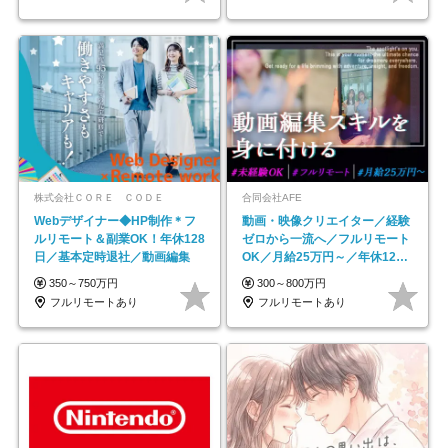
株式会社ＣＯＲＥ ＣＯＤＥ
合同会社AFE
Webデザイナー◆HP制作＊フ
動画・映像クリエイター／経験
ルリモート＆副業OK！年休128
ゼロから一流へ／フルリモート
日／基本定時退社／動画編集
OK／月給25万円～／年休125
日以上
350～750万円
300～800万円
フルリモートあり
フルリモートあり