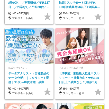
経験OK！／充実研修／年休127
歓迎#フルリモートOK#年休
日～／残業なし／平均20代／リ
130日#残業月5h以下#全国募集
モートOK
#最大1年の研修
400～550万円
300～700万円
フルリモートあり
フルリモートあり
株式会社リベンリ
フルスタック株式会社
データアナリスト（自社製品の
【IT事務】未経験大歓迎＊フル
データ分析）｜フルリモート勤
リモート＊服装自由＊年休125
務｜30代～40代活躍｜残業少
日以上＊残業なし＊月給26万円
なめ｜子育て社員多数活躍
以上
400～800万円
350～500万円
フルリモートあり
フルリモートあり