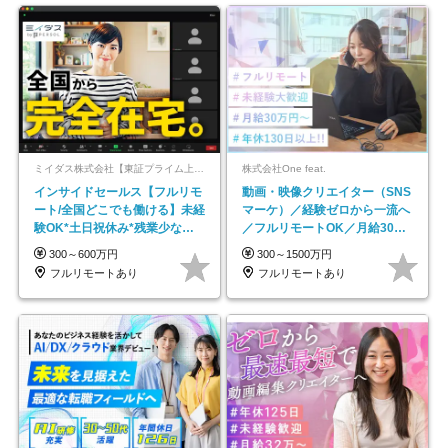
ミイダス株式会社【東証プライム上場パーソルグループ】
株式会社One feat.
インサイドセールス【フルリモ
動画・映像クリエイター（SNS
ート/全国どこでも働ける】未経
マーケ）／経験ゼロから一流へ
験OK*土日祝休み*残業少なめ*
／フルリモートOK／月給30万
在宅勤務手当あり
円～／年休130日以上
300～600万円
300～1500万円
フルリモートあり
フルリモートあり