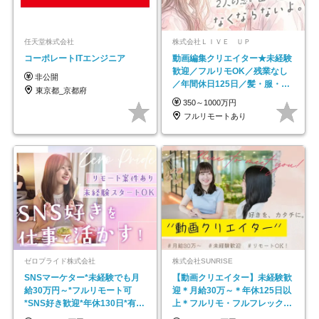
任天堂株式会社
株式会社ＬＩＶＥ ＵＰ
コーポレートITエンジニア
動画編集クリエイター★未経験
歓迎／フルリモOK／残業なし
非公開
／年間休日125日／髪・服・ネ
東京都_京都府
イル自由／研修充実で安心
350～1000万円
フルリモートあり
ゼロプライド株式会社
株式会社SUNRISE
SNSマーケター*未経験でも月
【動画クリエイター】未経験歓
給30万円～*フルリモート可
迎＊月給30万～＊年休125日以
*SNS好き歓迎*年休130日*有休
上＊フルリモ・フルフレックス
取得率100%
◆10名の採用が決定◆