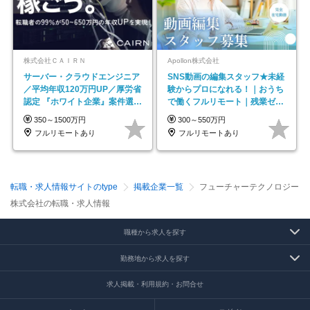
株式会社ＣＡＩＲＮ
Apollon株式会社
サーバー・クラウドエンジニア
SNS動画の編集スタッフ★未経
／平均年収120万円UP／厚労省
験からプロになれる！｜おうち
認定 『ホワイト企業』案件選択
で働くフルリモート｜残業ゼロ
制度／年休129日
で18時退勤◎
350～1500万円
300～550万円
フルリモートあり
フルリモートあり
転職・求人情報サイトのtype
掲載企業一覧
フューチャーテクノロジー
株式会社の転職・求人情報
職種から求人を探す
勤務地から求人を探す
求人掲載・利用規約・お問合せ