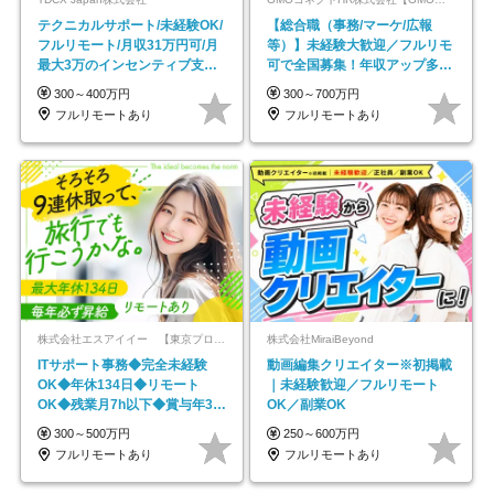
テクニカルサポート/未経験OK/
【総合職（事務/マーケ/広報
フルリモート/月収31万円可/月
等）】未経験大歓迎／フルリモ
最大3万のインセンティブ支給/
可で全国募集！年収アップ多数
平均年齢33歳
★年休最大130日★
300～400万円
300～700万円
フルリモートあり
フルリモートあり
株式会社エスアイイー 【東京プロマーケット上場】
株式会社MiraiBeyond
ITサポート事務◆完全未経験
動画編集クリエイター※初掲載
OK◆年休134日◆リモート
｜未経験歓迎／フルリモート
OK◆残業月7h以下◆賞与年3回
OK／副業OK
◆5年目まで必ず昇給
300～500万円
250～600万円
フルリモートあり
フルリモートあり