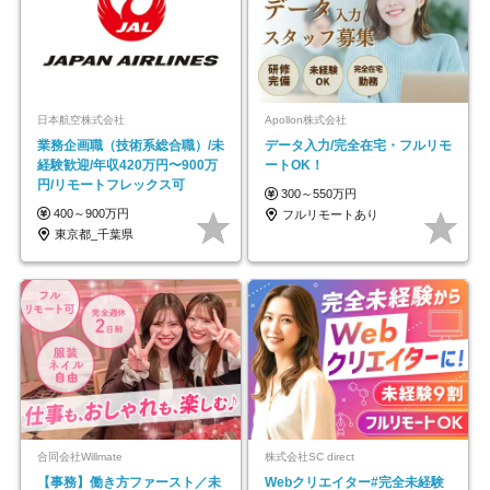
日本航空株式会社
Apollon株式会社
業務企画職（技術系総合職）/未
データ入力/完全在宅・フルリモ
経験歓迎/年収420万円〜900万
ートOK！
円/リモートフレックス可
300～550万円
400～900万円
フルリモートあり
東京都_千葉県
合同会社Willmate
株式会社SC direct
【事務】働き方ファースト／未
Webクリエイター#完全未経験