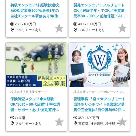
初級エンジニア/未経験歓迎/文
開発エンジニア｜フルリモート
系OK/定着率100％/最長1年の
OK／経験半年～でOK／実質還
自社ITスクール研修あり/年休
元率80～90%／前給保証／AI系
130日
など最先端案件多数
250～400万円
400～1000万円
フルリモートあり
フルリモートあり
株式会社損害保険リサーチ
株式会社ワールドコーポレーション 採用事業部【上場グループ】
保険調査スタッフ◆未経験
管理事務 『楽々★フルリモート
OK*30代～60代活躍*丁寧な講
面談あり◇ホワイト企業認定受
習・サポートあり*原則直行直
賞◇完全週休2日◇賞与年2回
帰／全国募集・業務委託
/p13
非公開
350～600万円
フルリモートあり
東京都_神奈川県_埼玉県_千葉県_大阪府…