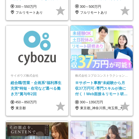
で18時退勤◎
◆5年目まで必ず昇給
300～550万円
300～500万円
フルリモートあり
フルリモートあり
サイボウズ株式会社
株式会社コプロコンストラクション【東証プライム上場コプロ・ホールディングス子会社】
総合職/営業・企画系*福利厚生
※サポート事務*未経験から月
充実*時短・在宅など選べる働
収37万円可♪専門スキルが身に
き方*賞与年2回
付く！Web面接＆リモート研修
も充実♪/a
450～850万円
300～1350万円
東京都
東京都_神奈川県_埼玉県_大阪府_愛知県…