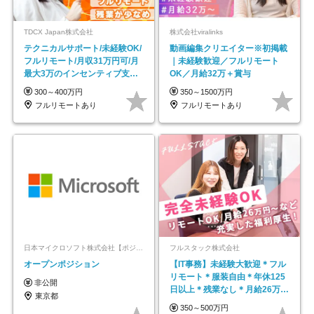
TDCX Japan株式会社
株式会社viralinks
テクニカルサポート/未経験OK/
動画編集クリエイター※初掲載
フルリモート/月収31万円可/月
｜未経験歓迎／フルリモート
最大3万のインセンティブ支給/
OK／月給32万＋賞与
平均年齢33歳
300～400万円
350～1500万円
フルリモートあり
フルリモートあり
日本マイクロソフト株式会社【ポジションマッチ登録】
フルスタック株式会社
オープンポジション
【IT事務】未経験大歓迎＊フル
リモート＊服装自由＊年休125
非公開
日以上＊残業なし＊月給26万円
東京都
以上
350～500万円