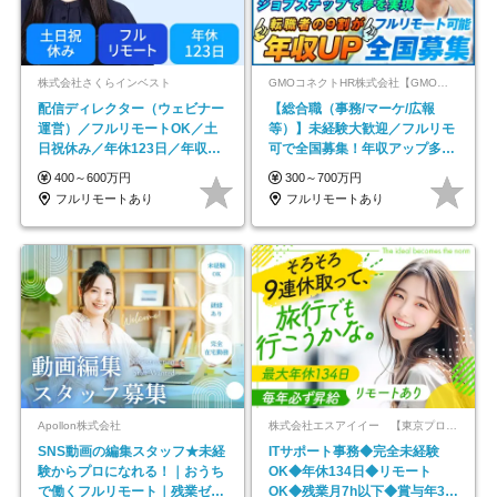
株式会社さくらインベスト
GMOコネクトHR株式会社【GMOインターネットグループ】
配信ディレクター（ウェビナー
【総合職（事務/マーケ/広報
運営）／フルリモートOK／土
等）】未経験大歓迎／フルリモ
日祝休み／年休123日／年収
可で全国募集！年収アップ多数
600万円可
★年休最大130日★
400～600万円
300～700万円
フルリモートあり
フルリモートあり
Apollon株式会社
株式会社エスアイイー 【東京プロマーケット上場】
SNS動画の編集スタッフ★未経
ITサポート事務◆完全未経験
験からプロになれる！｜おうち
OK◆年休134日◆リモート
で働くフルリモート｜残業ゼロ
OK◆残業月7h以下◆賞与年3回