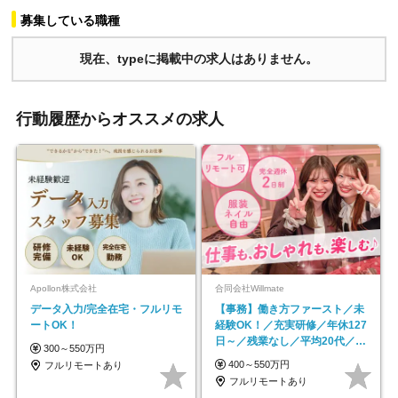
募集している職種
現在、typeに掲載中の求人はありません。
行動履歴からオススメの求人
Apollon株式会社
合同会社Willmate
データ入力/完全在宅・フルリモ
【事務】働き方ファースト／未
ートOK！
経験OK！／充実研修／年休127
日～／残業なし／平均20代／リ
300～550万円
モートOK
400～550万円
フルリモートあり
フルリモートあり