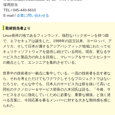
採用担当
TEL / 045-440-6610
E-mail /
企業に問い合わせる
取材担当者より
Linux発祥の地であるフィンランド。強烈なバックボーンを持つ国
で、エフセキュアは誕生した。1988年の設立以来、ヨーロッパ、ア
メリカ、そして日本が属するアジアパシフィック地域にわたってセ
キュリティソフトウェアを提供し続けている同社。現在、更なるサ
ービス力と製品力の向上を目指し、マレーシアをサービスセンター
の拠点として、エンジニアを集約させている。
世界中の技術者が一拠点に集中している。一流の技術者を志す者な
ら、それを考えただけでもワクワクしそうなプロジェクトではない
だろうか。そんな中でも、日本人のサービス力は群を抜いて高いと
同社のテクノロジー＆サービス部長の八木沼氏は語る。「今後、サ
ービスをさらに強化していくために必要な、重要な補強」と強く述
べる言葉に、今回応募を募るメンバーに対する大きな期待感を感じ
られた。