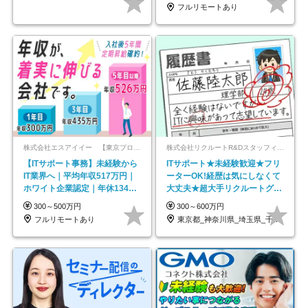
フルリモートあり
株式会社エスアイイー 【東京プロマーケット上場】
株式会社リクルートR&Dスタッフィング【リクルートグループ】
【ITサポート事務】未経験から
ITサポート★未経験歓迎★フリ
IT業界へ｜平均年収517万円｜
ーターOK!経歴は気にしなくて
ホワイト企業認定｜年休134日
大丈夫★超大手リクルートグル
｜リモートOK
ープの正社員/sg
300～500万円
300～600万円
フルリモートあり
東京都_神奈川県_埼玉県_千葉県_大阪府…