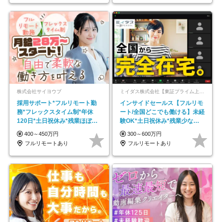
株式会社サイヨウブ
ミイダス株式会社【東証プライム上場パーソルグループ】
採用サポート*フルリモート勤
インサイドセールス【フルリモ
務*フレックスタイム制*年休
ート/全国どこでも働ける】未経
120日*土日祝休み*残業ほぼな
験OK*土日祝休み*残業少なめ*
し*育児中社員8割以上
在宅勤務手当あり
400～450万円
300～600万円
フルリモートあり
フルリモートあり