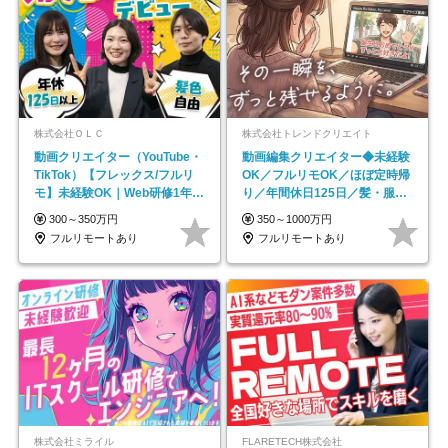
株式会社ＯＬＣ
株式会社トレンドクリエイト
動画クリエイター（YouTube・
動画編集クリエイター◆未経験
TikTok）【フレックス/フルリ
OK／フルリモOK／ほぼ定時帰
モ】未経験OK｜Web研修1年間
り／年間休日125日／髪・服・
｜副業OK
ネイル自由／副業OK
300～350万円
350～1000万円
フルリモートあり
フルリモートあり
株式会社ミライル
FLARETECH株式会社