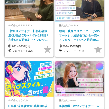
株式会社ＧＥＮＴＥＮ
株式会社One feat.
【WEBデザイナー】初⼼者歓
動画・映像クリエイター（SNS
迎◎⽉給30万〜＊年休125⽇＊
マーケ）／経験ゼロから一流へ
在宅OK＆研修あり＊フレック
／フルリモートOK／月給30万
ス
円～／年休130日以上
200～1000万円
300～1500万円
フルリモートあり
フルリモートあり
株式会社ミライル
株式会社Vuetech
IT事務*未経験歓迎*残業10h以
IT事務職・Webデザイナー｜未