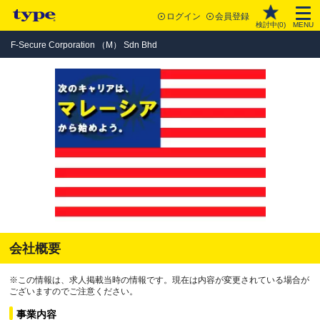
ログイン
会員登録
検討中(
0
)
MENU
F-Secure Corporation （M） Sdn Bhd
会社概要
※この情報は、求人掲載当時の情報です。現在は内容が変更されている場合が
ございますのでご注意ください。
事業内容