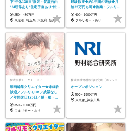
下*年休130日*服装・髪型自由
経験歓迎◆約1年間の研修◆月
*AI研修あり*住宅手当あり*転勤
給35万円も可◆副業・フルリモ
なし
ート可◆年休126日
250～450万円
400～1000万円
東京都_埼玉県_大阪府_新潟県_福岡県
フルリモートあり
株式会社ＬＩＶＥ ＵＰ
株式会社野村総合研究所【ポジションマッチ登録】
動画編集クリエイター★未経験
オープンポジション
歓迎／フルリモOK／残業なし
500～1500万円
／年間休日125日／髪・服・ネ
東京都_神奈川県
イル自由／研修充実で安心
350～1000万円
フルリモートあり