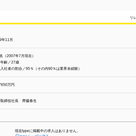
リ
99年11月
0名（2007年7月現在）
年齢／27歳
入社者の割合／95％（その内90％は業界未経験）
7650万円
表取締役社長 齊藤春生
現在typeに掲載中の求人はありません。