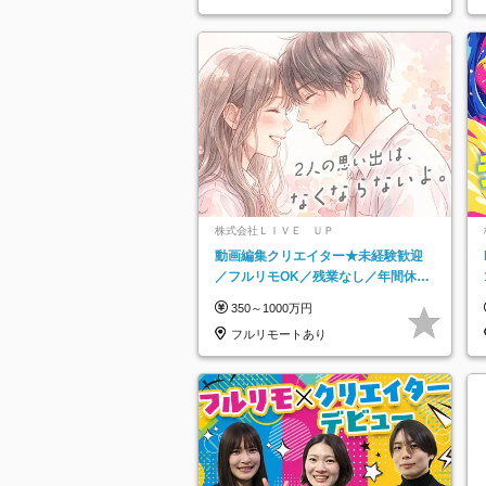
株式会社ＬＩＶＥ ＵＰ
動画編集クリエイター★未経験歓迎
／フルリモOK／残業なし／年間休日
125日／髪・服・ネイル自由／研修充
350～1000万円
実で安心
フルリモートあり