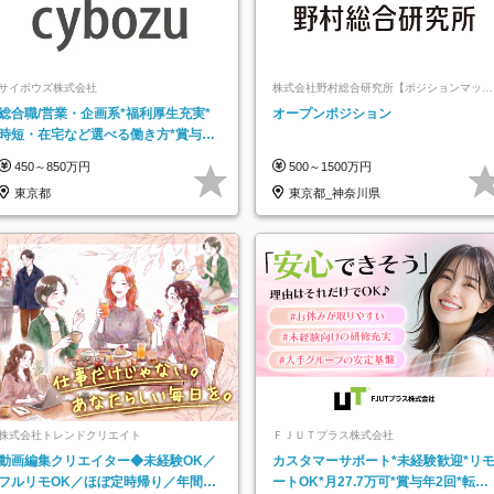
サイボウズ株式会社
株式会社野村総合研究所【ポジションマッチ
登録】
総合職/営業・企画系*福利厚生充実*
オープンポジション
時短・在宅など選べる働き方*賞与年
2回
450～850万円
500～1500万円
東京都
東京都_神奈川県
株式会社トレンドクリエイト
ＦＪＵＴプラス株式会社
動画編集クリエイター◆未経験OK／
カスタマーサポート*未経験歓迎*リ
フルリモOK／ほぼ定時帰り／年間休
ートOK*月27.7万可*賞与年2回*転勤