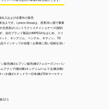
レコジャパン株式会社の事業内容を紹介します。
輸出入および企業向け販売
本法人です。Lyreco Groupは、世界28ヶ国で事業
や文房具)のコントラクトステイショナーズ(契約
す。自社ブランド製品のIMPEGAをはじめ、スリ
ロット、キングジム、ペンテル、キヤノン、TD
商品ラインナップが自慢！お客様に高い信頼を頂い
ノン販売(株)/エプソン販売(株)/フェローズジャパン
ムアクシア(株)/(株)キングジム/ぺんてる(株)/(株)
ハタ(株)/ステッドラー日本(株)/TDKマーケティ
12-1