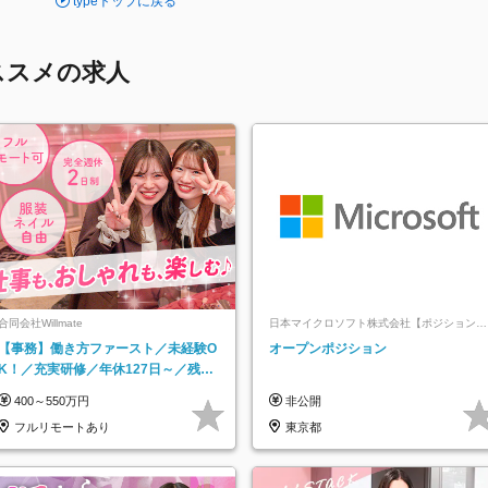
typeトップに戻る
ススメの求人
合同会社Willmate
日本マイクロソフト株式会社【ポジションマ
ッチ登録】
【事務】働き方ファースト／未経験O
オープンポジション
K！／充実研修／年休127日～／残業
なし／平均20代／リモートOK
400～550万円
非公開
フルリモートあり
東京都