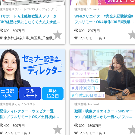
株式会社リクルートR&Dスタッフィング【リ
株式会社SC direct
クルートグループ】
ITサポート★未経験歓迎★フリーター
Webクリエイター#完全未経験歓迎#
OK!経歴は気にしなくて大丈夫★超大
フルリモートOK#年休130日#残業月
手リクルートグループの正社員/sg
5h以下#全国募集#最大1年の研修
300～600万円
300～700万円
東京都_神奈川県_埼玉県_千葉県_大
フルリモートあり
阪府…
株式会社さくらインベスト
株式会社One feat.
配信ディレクター（ウェビナー運
動画・映像クリエイター（SNSマー
営）／フルリモートOK／土日祝休み
ケ）／経験ゼロから一流へ／フルリ
／年休123日／年収600万円可
モートOK／月給30万円～／年休130
400～600万円
300～1500万円
日以上
フルリモートあり
フルリモートあり