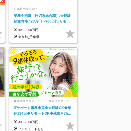
日本航空株式会社
業務企画職（技術系総合職）/未経験
歓迎/年収420万円〜900万円/リモー
トフレックス可
400～900万円
東京都_千葉県
株式会社エスアイイー 【東京プロマーケッ
ト上場】
ITサポート事務◆完全未経験OK◆年
休134日◆リモートOK◆残業月7h以
下◆賞与年3回◆5年目まで必ず昇給
300～500万円
フルリモートあり