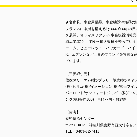
リ
★文房具、事務用備品、事務機器消耗品の
フランスに本拠を構えるLyreco Groupの日
を展開。オフィスサプライ(事務機器消耗品
納品業者)として欧州最大規模を誇っていま
ーエム、ヒューレット・パッカード、パイ
K、エプソンなど世界のブランドを豊富な
ています。
【主要取引先】
住友スリーエム(株)/ブラザー販売(株)/キヤ
(株)/ヒサゴ(株)/イメーション(株)/富士フイル
パイロット/サンフォードジャパン(株)/シャチ
ング(株)等約100社 ※順不同・敬称略
【備考】
秦野物流センター
〒257-0012 神奈川県秦野市西大竹字宮ノ前
TEL／0463-82-7411