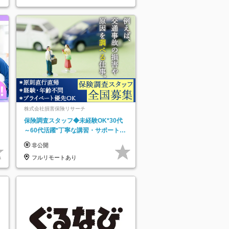
株式会社損害保険リサーチ
保険調査スタッフ◆未経験OK*30代
～60代活躍*丁寧な講習・サポートあ
り*原則直行直帰／全国募集・業務委
非公開
託
フルリモートあり