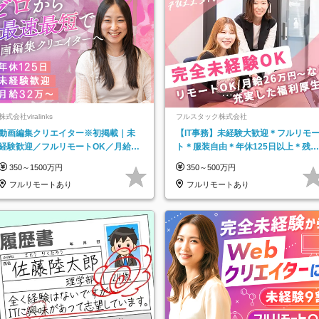
株式会社viralinks
フルスタック株式会社
動画編集クリエイター※初掲載｜未
【IT事務】未経験大歓迎＊フルリモ
経験歓迎／フルリモートOK／月給32
ト＊服装自由＊年休125日以上＊残業
万＋賞与
なし＊月給26万円以上
350～1500万円
350～500万円
フルリモートあり
フルリモートあり