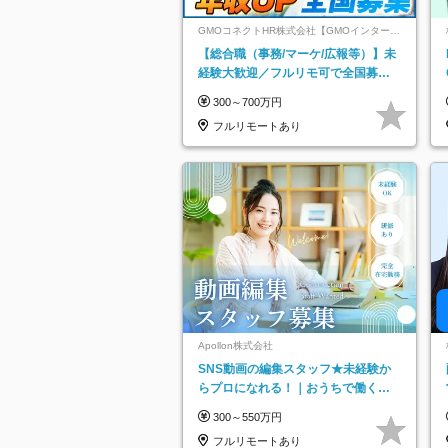
GMOコネクトHR株式会社【GMOインターネ
ットグループ】
【総合職（事務/マーケ/広報等）】未
経験大歓迎／フルリモ可で全国募
集！年収アップ多数★年休最大130日
300～700万円
★
フルリモートあり
Apollon株式会社
SNS動画の編集スタッフ★未経験か
らプロになれる！｜おうちで働くフ
ルリモート｜残業ゼロで18時退勤◎
300～550万円
フルリモートあり