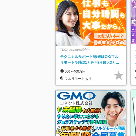
TDCX Japan株式会社
テクニカルサポート/未経験OK/フル
リモート/月収31万円可/月最大3万の
インセンティブ支給/平均年齢33歳
300～400万円
フルリモートあり