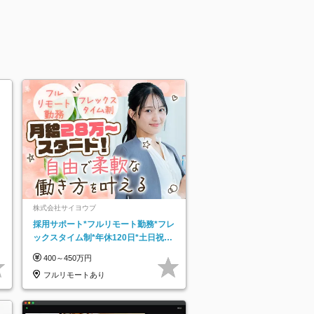
株式会社サイヨウブ
採用サポート*フルリモート勤務*フレ
ックスタイム制*年休120日*土日祝休
み*残業ほぼなし*育児中社員8割以上
400～450万円
フルリモートあり