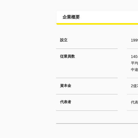
企業概要
設立
19
従業員数
14
平均
中途
資本金
2億
代表者
代