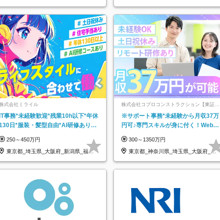
株式会社ミライル
株式会社コプロコンストラクション【東証プ
ライム上場コプロ・ホールディングス子会
IT事務*未経験歓迎*残業10h以下*年休
※サポート事務*未経験から月収37万
社】
130日*服装・髪型自由*AI研修あり*
円可♪専門スキルが身に付く！Web面
住宅手当あり*転勤なし
接＆リモート研修も充実♪/a
250～450万円
300～1350万円
東京都_埼玉県_大阪府_新潟県_福岡
東京都_神奈川県_埼玉県_大阪府_愛
県
知県…