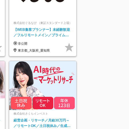
株式会社ぐるなび （東証スタンダード上場）
【WEB集客プランナー】未経験歓迎
／フルリモートメイン／プライム上
場／土日祝休み／東京・大阪・名古
非公開
屋
東京都_大阪府_愛知県
株式会社さくらインベスト
モ
経営企画・リサーチ／月給30万円～
／リモートOK／土日祝休み／生成AI