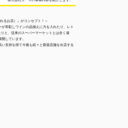
株式会社エースの事業内容を紹介します。
バン愛されるお店）』がコンセプト！～
ーが常駐しワインの品揃えに力を入れたり、レト
たりと、従来のスーパーマーケットとは全く違
展開しています。
高い支持を得て今後も続々と新規店舗を出店する
）