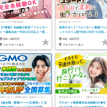
フルスタック株式会社
株式会社サイヨウブ
【IT事務】未経験大歓迎＊フルリモー
採用サポート*フルリモート勤務*フ
ト＊服装自由＊年休125日以上＊残業
ックスタイム制*年休120日*土日祝休
なし＊月給26万円以上
み*残業ほぼなし*育児中社員8割以上
350～500万円
400～450万円
フルリモートあり
フルリモートあり
GMOコネクトHR株式会社【GMOインターネ
株式会社エスアイイー 【東京プロマーケッ
ットグループ】
ト上場】
【総合職（事務/マーケ/広報等）】未
ITサポート事務◆完全未経験OK◆年