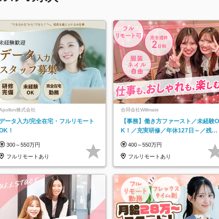
Apollon株式会社
合同会社Willmate
データ入力/完全在宅・フルリモート
【事務】働き方ファースト／未経験O
OK！
K！／充実研修／年休127日～／残業
なし／平均20代／リモートOK
300～550万円
400～550万円
フルリモートあり
フルリモートあり