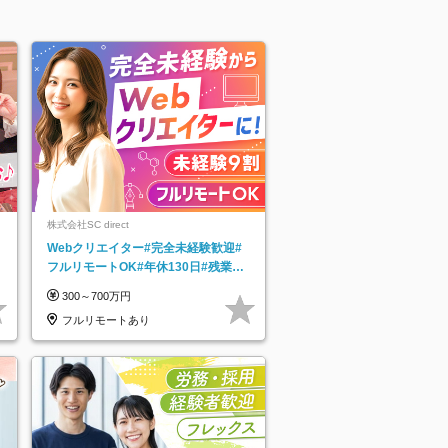
株式会社SC direct
Webクリエイター#完全未経験歓迎#
フルリモートOK#年休130日#残業月
5h以下#全国募集#最大1年の研修
300～700万円
フルリモートあり