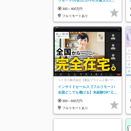
リモート/月収31万円可/月最大3万の
インセンティブ支給/平均年齢33歳
300～400万円
フルリモートあり
ミイダス株式会社【東証プライム上場パーソ
ルグループ】
インサイドセールス【フルリモート/
全国どこでも働ける】未経験OK*土日
祝休み*残業少なめ*在宅勤務手当あり
300～600万円
フルリモートあり