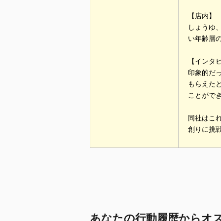
【店内】
しょうゆ
い年齢層
【インタ
印象的だ
もらえた
ことがで
同社はこ
創りに挑
あなたの行動履歴からオ