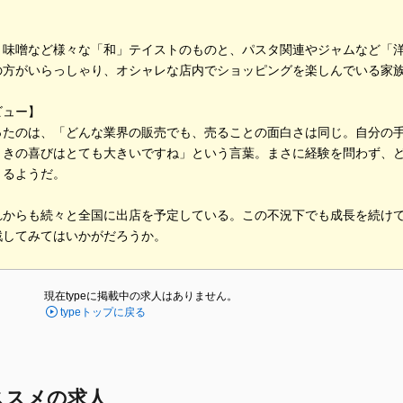
、味噌など様々な「和」テイストのものと、パスタ関連やジャムなど「
の方がいらっしゃり、オシャレな店内でショッピングを楽しんでいる家
ビュー】
ったのは、「どんな業界の販売でも、売ることの面白さは同じ。自分の
ときの喜びはとても大きいですね」という言葉。まさに経験を問わず、
きるようだ。
れからも続々と全国に出店を予定している。この不況下でも成長を続け
戦してみてはいかがだろうか。
現在typeに掲載中の求人はありません。
typeトップに戻る
ススメの求人