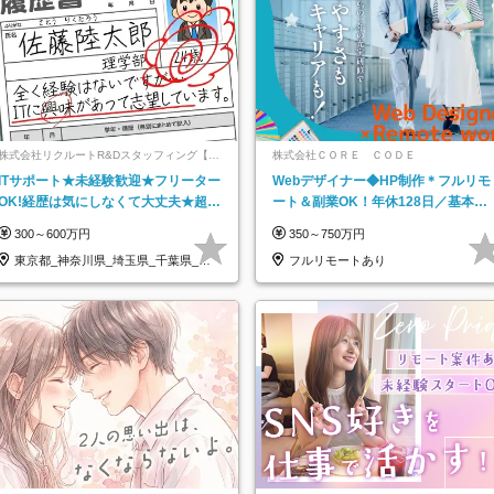
株式会社リクルートR&Dスタッフィング【リ
株式会社ＣＯＲＥ ＣＯＤＥ
クルートグループ】
ITサポート★未経験歓迎★フリーター
Webデザイナー◆HP制作＊フルリモ
OK!経歴は気にしなくて大丈夫★超大
ート＆副業OK！年休128日／基本定
手リクルートグループの正社員/sg
時退社／動画編集
300～600万円
350～750万円
東京都_神奈川県_埼玉県_千葉県_大
フルリモートあり
阪府…