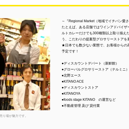
～『Regional Market（地域でイチ
たとえば、ある店舗ではワインアドバイザ
ルトカレーだけでも300種類以上取り揃え
う、こだわりの提案型グロサリーストアを
★日本でも数少ない業態で、お客様からの
予定です！
●ディスカウントデパート（新鮮館）
●グローバルグロサリーストア（テルミニ
●北野エース
●KITANO ACE
●ディスカウントストア
●KITANOYA
●foods stage KITANO の運営など
●不動産管理 及び 貸付業
売り場が魅力です。