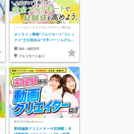
パーソルビジネスプロセスデザイン株式会
社 事業開発本部
レ
オンライン事務*フルリモート*フレッ
クス*土日祝休み*大手パーソルグルー
プ*オンライン面接*30～40代活躍中
300～450万円
フルリモートあり
株式会社MiraiBeyond
動画編集クリエイター※初掲載｜未