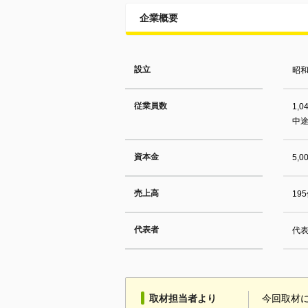
企業概要
設立
昭和
従業員数
1,0
中
資本金
5,
売上高
19
代表者
代表
取材担当者より
今回取材