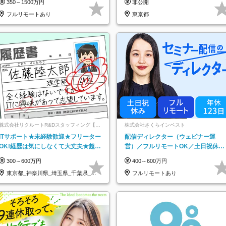
350～1500万円
非公開
フルリモートあり
東京都
株式会社リクルートR&Dスタッフィング【リ
株式会社さくらインベスト
クルートグループ】
ITサポート★未経験歓迎★フリーター
配信ディレクター（ウェビナー運
OK!経歴は気にしなくて大丈夫★超大
営）／フルリモートOK／土日祝休み
手リクルートグループの正社員/sg
／年休123日／年収600万円可
300～600万円
400～600万円
東京都_神奈川県_埼玉県_千葉県_大
フルリモートあり
阪府…