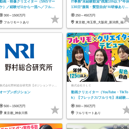
動画・映像クリエイター（SNSマー
IT事務*未経験歓迎*残業10h以下*年
ケ）／経験ゼロから一流へ／フルリ
130日*服装・髪型自由*AI研修あり*
モートOK／月給30万円～／年休130
住宅手当あり*転勤なし
300～1500万円
250～450万円
日以上
フルリモートあり
東京都_埼玉県_大阪府_新潟県_福岡
県
株式会社野村総合研究所【ポジションマッチ
株式会社ＯＬＣ
登録】
オープンポジション
動画クリエイター（YouTube・TikTo
k）【フレックス/フルリモ】未経験O
K｜Web研修1年間｜副業OK
500～1500万円
300～350万円
東京都_神奈川県
フルリモートあり