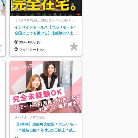
ミイダス株式会社【東証プライム上場パーソ
ルグループ】
レ
インサイドセールス【フルリモート/
全国どこでも働ける】未経験OK*土日
祝休み*残業少なめ*在宅勤務手当あり
300～600万円
フルリモートあり
フルスタック株式会社
【IT事務】未経験大歓迎＊フルリモー
ト＊服装自由＊年休125日以上＊残業
なし＊月給26万円以上