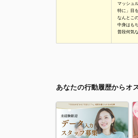
マッシュ
特に」目
なんとこ
中身はも
普段何気
あなたの行動履歴からオ