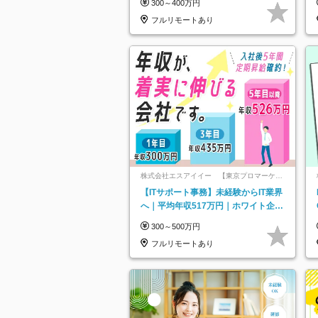
300～400万円
フルリモートあり
株式会社エスアイイー 【東京プロマーケッ
ト上場】
【ITサポート事務】未経験からIT業界
へ｜平均年収517万円｜ホワイト企業
認定｜年休134日｜リモートOK
300～500万円
フルリモートあり