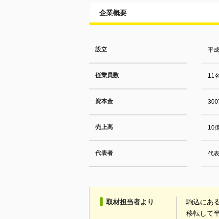
企業概要
設立
平成
従業員数
11
資本金
30
売上高
10
代表者
代
取材担当者より
駒込にあ
移転して