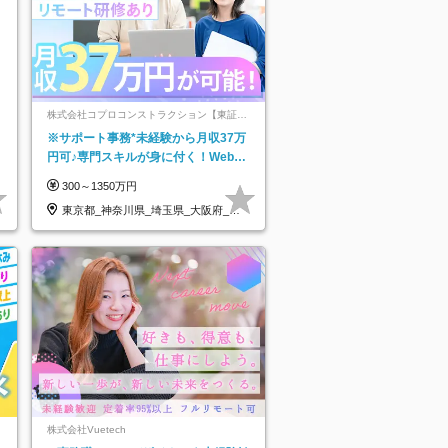
株式会社コプロコンストラクション【東証プ
ライム上場コプロ・ホールディングス子会
※サポート事務*未経験から月収37万
社】
円可♪専門スキルが身に付く！Web面
接＆リモート研修も充実♪/a
300～1350万円
東京都_神奈川県_埼玉県_大阪府_愛
知県…
株式会社Vuetech