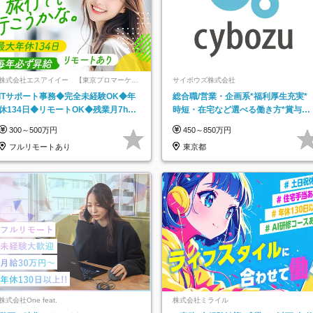
株式会社エスアイイー 【東京プロマーケッ
サイボウズ株式会社
ト上場】
ITサポート事務◆完全未経験OK◆年
総合職/営業・企画系*福利厚生充実*
休134日◆リモートOK◆残業月7h以
時短・在宅など選べる働き方*賞与年
下◆賞与年3回◆5年目まで必ず昇給
2回
300～500万円
450～850万円
フルリモートあり
東京都
株式会社One feat.
株式会社ミライル