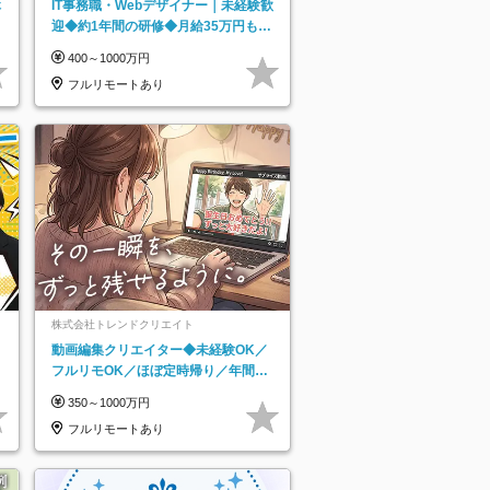
休
IT事務職・Webデザイナー｜未経験歓
迎◆約1年間の研修◆月給35万円も可
◆副業・フルリモート可◆年休126日
400～1000万円
フルリモートあり
株式会社トレンドクリエイト
動画編集クリエイター◆未経験OK／
フルリモOK／ほぼ定時帰り／年間休
日125日／髪・服・ネイル自由／副業
350～1000万円
OK
フルリモートあり