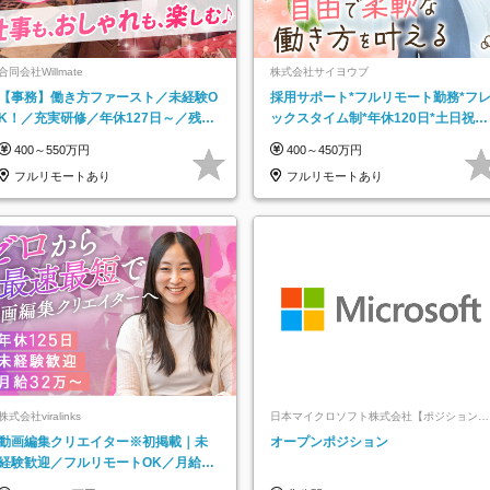
合同会社Willmate
株式会社サイヨウブ
【事務】働き方ファースト／未経験O
採用サポート*フルリモート勤務*フ
K！／充実研修／年休127日～／残業
ックスタイム制*年休120日*土日祝休
なし／平均20代／リモートOK
み*残業ほぼなし*育児中社員8割以上
400～550万円
400～450万円
フルリモートあり
フルリモートあり
株式会社viralinks
日本マイクロソフト株式会社【ポジションマ
ッチ登録】
動画編集クリエイター※初掲載｜未
オープンポジション
経験歓迎／フルリモートOK／月給32
万＋賞与