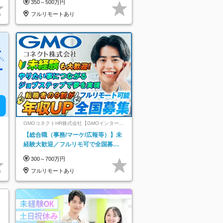
350～500万円
フルリモートあり
GMOコネクトHR株式会社【GMOインターネ
ットグループ】
【総合職（事務/マーケ/広報等）】未
経験大歓迎／フルリモ可で全国募
集！年収アップ多数★年休最大130日
300～700万円
★
フルリモートあり