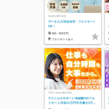
Apollon株式会社
データ入力/完全在宅・フルリモート
OK！
300～550万円
フルリモートあり
TDCX Japan株式会社
テクニカルサポート/未経験OK/フル
リモート/月収31万円可/月最大3万の
インセンティブ支給/平均年齢33歳