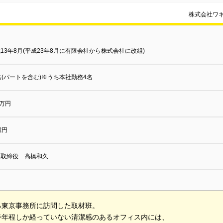
株式会社ワ
13年8月(平成23年8月に有限会社から株式会社に改組)
名(パートを含む)※うち本社勤務4名
0万円
億円
表取締役 高橋和久
る東京事務所に訪問した取材班。
半年程しか経っていない清潔感のあるオフィス内には、