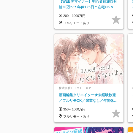
【WEBデザイナー】初⼼者歓迎◎⽉
給30万〜＊年休125⽇＊在宅OK＆研
修あり＊フレックス
200～1000万円
フルリモートあり
株式会社ＬＩＶＥ ＵＰ
動画編集クリエイター★未経験歓迎
／フルリモOK／残業なし／年間休日
125日／髪・服・ネイル自由／研修充
350～1000万円
実で安心
フルリモートあり