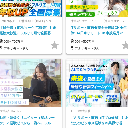
GMOコネクトHR株式会社【GMOインターネ
株式会社エスアイイー 【東京プロマーケッ
ットグループ】
ト上場】
【総合職（事務/マーケ/広報等）】未
ITサポート事務◆完全未経験OK◆年
経験大歓迎／フルリモ可で全国募
休134日◆リモートOK◆残業月7h以
集！年収アップ多数★年休最大130日
下◆賞与年3回◆5年目まで必ず昇給
300～700万円
300～500万円
★
フルリモートあり
フルリモートあり
株式会社One feat.
ＦＴＣ株式会社
動画・映像クリエイター（SNSマー
【AIサポート事務（ITプロ候補）】
ケ）／経験ゼロから一流へ／フルリ
なたのビジネス経験をAI業界で活か