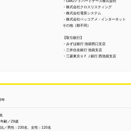
・GMOアドパートナーズ株式会社
・株式会社クロスリスティング
・株式会社電算システム
・株式会社ベッコアメ・インターネット
その他（順不同）
【取引銀行】
・みずほ銀行 池袋西口支店
・三井住友銀行 池袋支店
・三菱東京ＵＦＪ銀行 西池袋支店
03年
0名
年齢／29歳
比／男性：230名、女性：120名