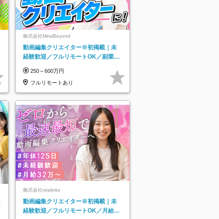
株式会社MiraiBeyond
動画編集クリエイター※初掲載｜未
経験歓迎／フルリモートOK／副業O
K
250～600万円
フルリモートあり
株式会社viralinks
あ
動画編集クリエイター※初掲載｜未
経験歓迎／フルリモートOK／月給32