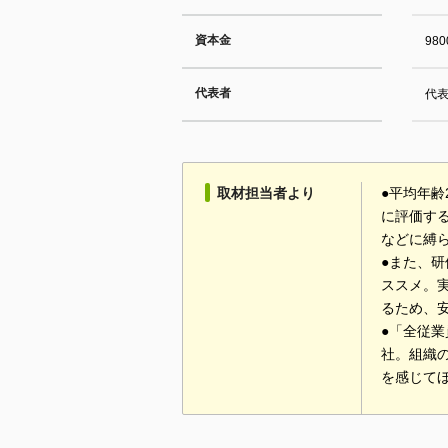
資本金
98
代表者
代表
取材担当者より
●平均年
に評価す
などに縛
●また、
ススメ。
るため、
●「全従
社。組織
を感じて