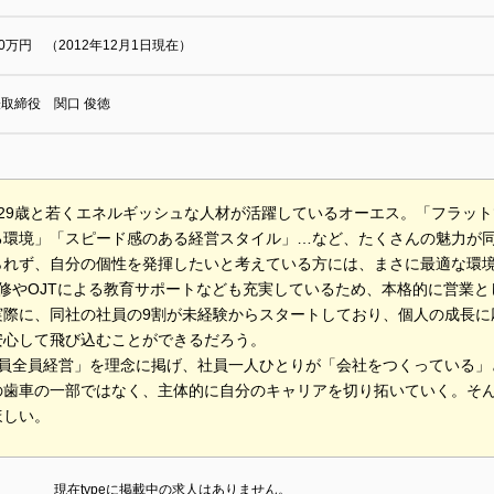
00万円 （2012年12月1日現在）
取締役 関口 俊徳
齢29歳と若くエネルギッシュな人材が活躍しているオーエス。「フラッ
る環境」「スピード感のある経営スタイル」…など、たくさんの魅力が
られず、自分の個性を発揮したいと考えている方には、まさに最適な環
研修やOJTによる教育サポートなども充実しているため、本格的に営業
実際に、同社の社員の9割が未経験からスタートしており、個人の成長に
安心して飛び込むことができるだろう。
業員全員経営」を理念に掲げ、社員一人ひとりが「会社をつくっている」
の歯車の一部ではなく、主体的に自分のキャリアを切り拓いていく。そ
ほしい。
現在typeに掲載中の求人はありません。