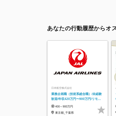
あなたの行動履歴からオ
日本航空株式会社
業務企画職（技術系総合職）/未経験
歓迎/年収420万円〜900万円/リモー
トフレックス可
400～900万円
東京都_千葉県