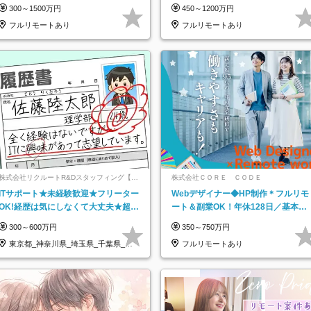
モートOK／月給30万円～／年休130
す◆IT未経験OK◆目指せるコンサル
300～1500万円
450～1200万円
日以上
フルリモートあり
フルリモートあり
株式会社リクルートR&Dスタッフィング【リ
株式会社ＣＯＲＥ ＣＯＤＥ
クルートグループ】
ITサポート★未経験歓迎★フリーター
Webデザイナー◆HP制作＊フルリモ
OK!経歴は気にしなくて大丈夫★超大
ート＆副業OK！年休128日／基本定
手リクルートグループの正社員/sg
時退社／動画編集
300～600万円
350～750万円
東京都_神奈川県_埼玉県_千葉県_大
フルリモートあり
阪府…