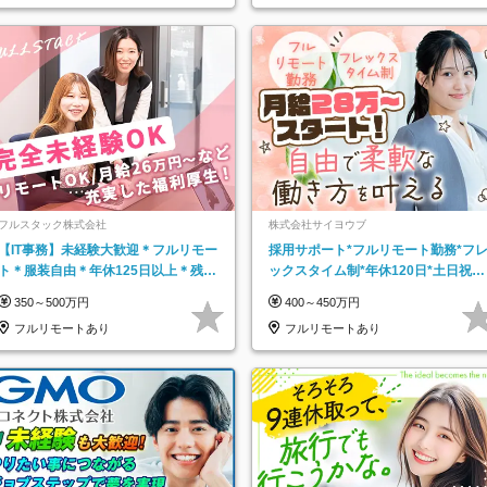
フルスタック株式会社
株式会社サイヨウブ
【IT事務】未経験大歓迎＊フルリモー
採用サポート*フルリモート勤務*フ
ト＊服装自由＊年休125日以上＊残業
ックスタイム制*年休120日*土日祝休
なし＊月給26万円以上
み*残業ほぼなし*育児中社員8割以上
350～500万円
400～450万円
フルリモートあり
フルリモートあり