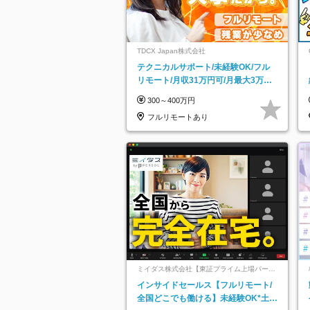
TDCX Japan株式会社
テクニカルサポート/未経験OK/フル
リモート/月収31万円可/月最大3万の
インセンティブ支給/平均年齢33歳
300～400万円
フルリモートあり
ミイダス株式会社【東証プライム上場パーソ
ルグループ】
インサイドセールス【フルリモート/
全国どこでも働ける】未経験OK*土日