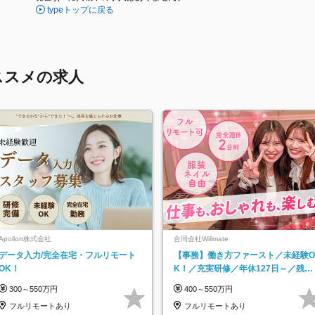
typeトップに戻る
ススメの求人
Apollon株式会社
合同会社Willmate
データ入力/完全在宅・フルリモート
【事務】働き方ファースト／未経験O
OK！
K！／充実研修／年休127日～／残業
なし／平均20代／リモートOK
300～550万円
400～550万円
フルリモートあり
フルリモートあり