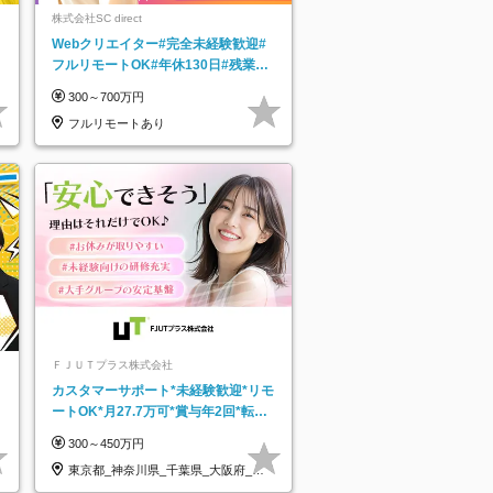
株式会社SC direct
Webクリエイター#完全未経験歓迎#
フルリモートOK#年休130日#残業月
5h以下#全国募集#最大1年の研修
300～700万円
フルリモートあり
ＦＪＵＴプラス株式会社
カスタマーサポート*未経験歓迎*リモ
ートOK*月27.7万可*賞与年2回*転勤
なし*連休OK/ZE010232
300～450万円
東京都_神奈川県_千葉県_大阪府_愛
知県…