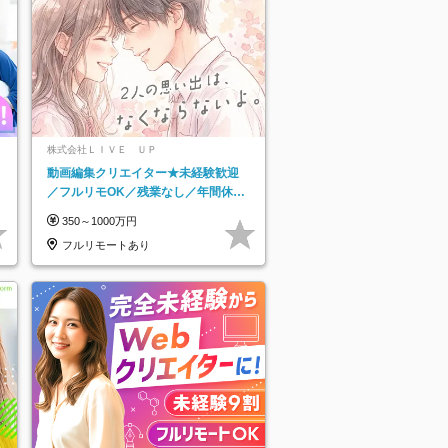
株式会社ＬＩＶＥ ＵＰ
動画編集クリエイター★未経験歓迎
／フルリモOK／残業なし／年間休日
125日／髪・服・ネイル自由／研修充
350～1000万円
実で安心
フルリモートあり