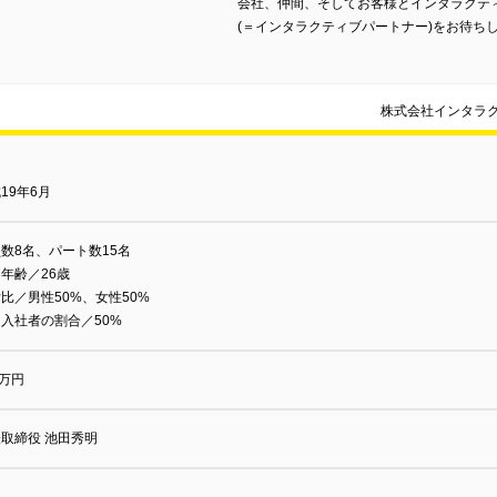
会社、仲間、そしてお客様とインタラクテ
(＝インタラクティブパートナー)をお待ち
株式会社インタラ
19年6月
数8名、パート数15名
年齢／26歳
比／男性50%、女性50%
入社者の割合／50%
0万円
取締役 池田秀明