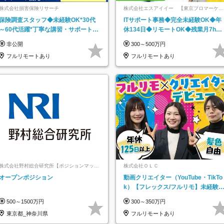
株式会社損害保険リサーチ
株式会社エスアイイー 【東京プロマーケッ
ト上場】
保険調査スタッフ◆未経験OK*30代
ITサポート事務◆完全未経験OK◆年
～60代活躍*丁寧な講習・サポートあ
休134日◆リモートOK◆残業月7h以
り*原則直行直帰／全国募集・業務委
下◆賞与年3回◆5年目まで必ず昇給
非公開
300～500万円
託
フルリモートあり
フルリモートあり
株式会社野村総合研究所【ポジションマッチ
株式会社ＯＬＣ
登録】
オープンポジション
動画クリエイター（YouTube・TikTo
k）【フレックス/フルリモ】未経験O
K｜Web研修1年間｜副業OK
500～1500万円
300～350万円
東京都_神奈川県
フルリモートあり