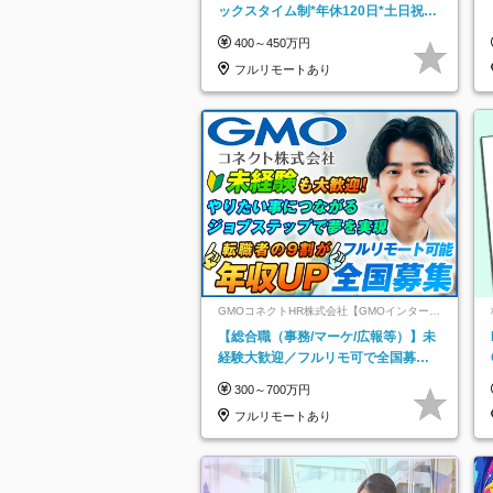
ックスタイム制*年休120日*土日祝休
み*残業ほぼなし*育児中社員8割以上
400～450万円
フルリモートあり
GMOコネクトHR株式会社【GMOインターネ
ットグループ】
【総合職（事務/マーケ/広報等）】未
経験大歓迎／フルリモ可で全国募
集！年収アップ多数★年休最大130日
300～700万円
★
フルリモートあり