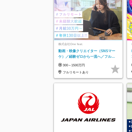
株式会社One feat.
動画・映像クリエイター（SNSマー
ケ）／経験ゼロから一流へ／フルリ
モートOK／月給30万円～／年休130
300～1500万円
日以上
フルリモートあり