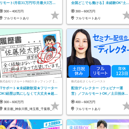
リモート/月収31万円可/月最大3万の
全国どこでも働ける】未経験OK*土
インセンティブ支給/平均年齢33歳
祝休み*残業少なめ*在宅勤務手当あ
300～400万円
300～600万円
フルリモートあり
フルリモートあり
株式会社リクルートR&Dスタッフィング【リ
株式会社さくらインベスト
クルートグループ】
ITサポート★未経験歓迎★フリーター
配信ディレクター（ウェビナー運
OK!経歴は気にしなくて大丈夫★超大
営）／フルリモートOK／土日祝休み
手リクルートグループの正社員/sg
／年休123日／年収600万円可
300～600万円
400～600万円
東京都_神奈川県_埼玉県_千葉県_大
フルリモートあり
阪府…