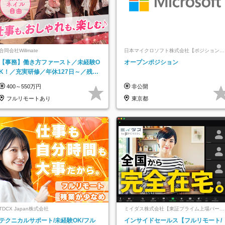
合同会社Willmate
日本マイクロソフト株式会社【ポジションマ
ッチ登録】
【事務】働き方ファースト／未経験O
オープンポジション
K！／充実研修／年休127日～／残業
なし／平均20代／リモートOK
400～550万円
非公開
フルリモートあり
東京都
TDCX Japan株式会社
ミイダス株式会社【東証プライム上場パーソ
ルグループ】
テクニカルサポート/未経験OK/フル
インサイドセールス【フルリモート/