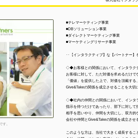
株式会社インタラ
■テレマーケティング事業
■DBソリューション事業
■ダイレクトマーケティング事業
■マーケティングリサーチ事業
･･【インタラクティブ】な【パートナー】を
◇◆お客様との関係において、インタラク
お客様に対して、ただ対価を求めるだけで
「価値」を提供した上で、対価を頂戴する
Give&Takeの関係を成立させることを大
◇◆社内の仲間との関係において、インタ
指示を待つだけであったり、部下に対して
相手を思いやり、仲間を大切にし、双方的
会社や仲間とGive&Takeの関係を成立さ
です。
このような方は、当社で大きく成長するこ