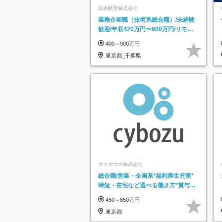
日本航空株式会社
業務企画職（技術系総合職）/未経験
歓迎/年収420万円〜900万円/リモー
トフレックス可
400～900万円
東京都_千葉県
サイボウズ株式会社
総合職/営業・企画系*福利厚生充実*
時短・在宅など選べる働き方*賞与年
2回
450～850万円
東京都