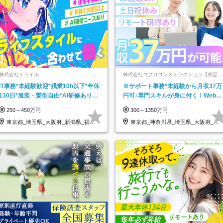
株式会社ミライル
株式会社コプロコンストラクション【東証プ
ライム上場コプロ・ホールディングス子会
IT事務*未経験歓迎*残業10h以下*年休
※サポート事務*未経験から月収37万
社】
130日*服装・髪型自由*AI研修あり*
円可♪専門スキルが身に付く！Web面
住宅手当あり*転勤なし
接＆リモート研修も充実♪/a
250～450万円
300～1350万円
東京都_埼玉県_大阪府_新潟県_福岡
東京都_神奈川県_埼玉県_大阪府_愛
県
知県…