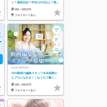
日
ト＊服装自由＊年休125日以上＊残業
り
なし＊月給26万円以上
350～500万円
フルリモートあり
Apollon株式会社
SNS動画の編集スタッフ★未経験か
らプロになれる！｜おうちで働くフ
ルリモート｜残業ゼロで18時退勤◎
300～550万円
フルリモートあり