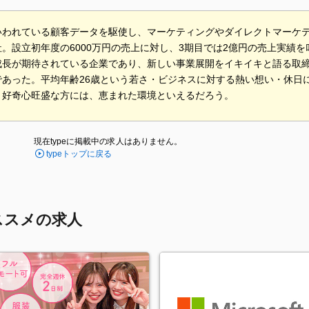
いわれている顧客データを駆使し、マーケティングやダイレクトマーケ
。設立初年度の6000万円の売上に対し、3期目では2億円の売上実績
成長が期待されている企業であり、新しい事業展開をイキイキと語る取
であった。平均年齢26歳という若さ・ビジネスに対する熱い想い・休日に
、好奇心旺盛な方には、恵まれた環境といえるだろう。
現在typeに掲載中の求人はありません。
typeトップに戻る
ススメの求人