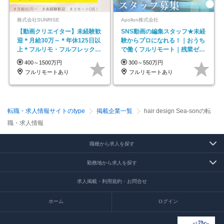
株式会社SUNRISE
Apollon株式会社
【動画クリエイター】未経験歓
SNS動画の編集スタッフ★未経
迎＊月給30万～＊年休125日以
験からプロになれる！｜おうち
上＊フルリモ・フルフレックス
で働くフルリモート｜残業ゼロ
◆10名の採用が決定◆
で18時退勤◎
400～1500万円
300～550万円
フルリモートあり
フルリモートあり
転職・求人情報サイトのtype
掲載企業一覧
hair design Sea-sonの転
職・求人情報
職種から求人を探す
勤務地から求人を探す
求人掲載・利用規約・お問合せ
ホーム
ログイン