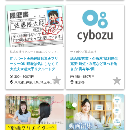
株式会社リクルートR&Dスタッフィング【リクルートグループ】
サイボウズ株式会社
ITサポート★未経験歓迎★フリ
総合職/営業・企画系*福利厚生
ーターOK!経歴は気にしなくて
充実*時短・在宅など選べる働
大丈夫★超大手リクルートグル
き方*賞与年2回
ープの正社員/sg
300～600万円
450～850万円
東京都_神奈川県_埼玉県_千葉県_大阪府…
東京都