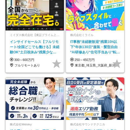
ミイダス株式会社【東証プライム上場パーソルグループ】
株式会社ミライル
インサイドセールス【フルリモ
IT事務*未経験歓迎*残業10h以
ート/全国どこでも働ける】未経
下*年休130日*服装・髪型自由
験OK*土日祝休み*残業少なめ*
*AI研修あり*住宅手当あり*転勤
在宅勤務手当あり
なし
300～600万円
250～450万円
フルリモートあり
東京都_埼玉県_大阪府_新潟県_福岡県
株式会社Widsley
株式会社サウンドテクニカ