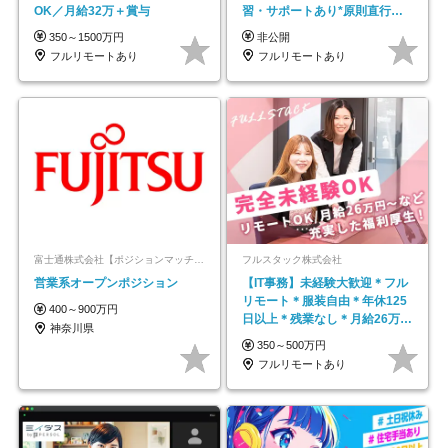
OK／月給32万＋賞与
習・サポートあり*原則直行直
帰／全国募集・業務委託
350～1500万円
非公開
フルリモートあり
フルリモートあり
富士通株式会社【ポジションマッチ登録】
フルスタック株式会社
営業系オープンポジション
【IT事務】未経験大歓迎＊フル
リモート＊服装自由＊年休125
400～900万円
日以上＊残業なし＊月給26万円
神奈川県
以上
350～500万円
フルリモートあり