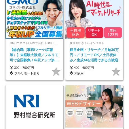
GMOコネクトHR株式会社【GMOインターネットグループ】
株式会社さくらインベスト
【総合職（事務/マーケ/広報
経営企画・リサーチ／月給30万
等）】未経験大歓迎／フルリモ
円～／リモートOK／土日祝休
可で全国募集！年収アップ多数
み／生成AIを活用できる方歓迎
★年休最大130日★
300～700万円
400～600万円
フルリモートあり
大阪府