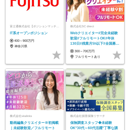
富士通株式会社【ポジションマッチ登録】
株式会社SC direct
IT系オープンポジション
Webクリエイター#完全未経験
歓迎#フルリモートOK#年休
400～900万円
130日#残業月5h以下#全国募集
神奈川県
#最大1年の研修
300～700万円
フルリモートあり
株式会社viralinks
株式会社損害保険リサーチ
動画編集クリエイター※初掲載
保険調査スタッフ◆未経験
｜未経験歓迎／フルリモート
OK*30代～60代活躍*丁寧な講