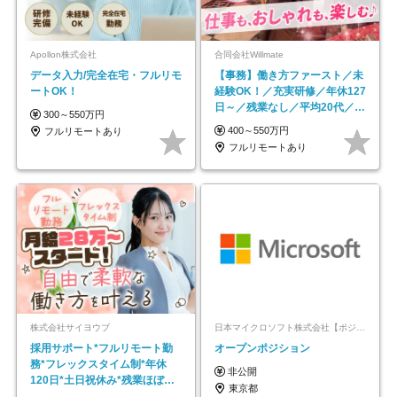
Apollon株式会社
合同会社Willmate
データ入力/完全在宅・フルリモ
【事務】働き方ファースト／未
ートOK！
経験OK！／充実研修／年休127
日～／残業なし／平均20代／リ
300～550万円
モートOK
400～550万円
フルリモートあり
フルリモートあり
株式会社サイヨウブ
日本マイクロソフト株式会社【ポジションマッチ登録】
採用サポート*フルリモート勤
オープンポジション
務*フレックスタイム制*年休
非公開
120日*土日祝休み*残業ほぼな
東京都
し*育児中社員8割以上