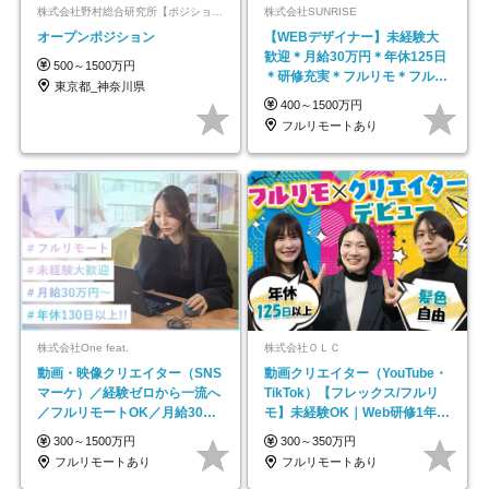
株式会社野村総合研究所【ポジションマッチ登録】
株式会社SUNRISE
オープンポジション
【WEBデザイナー】未経験大
歓迎＊月給30万円＊年休125日
500～1500万円
＊研修充実＊フルリモ＊フルフ
東京都_神奈川県
レックス＊
400～1500万円
フルリモートあり
株式会社One feat.
株式会社ＯＬＣ
動画・映像クリエイター（SNS
動画クリエイター（YouTube・
マーケ）／経験ゼロから一流へ
TikTok）【フレックス/フルリ
／フルリモートOK／月給30万
モ】未経験OK｜Web研修1年間
円～／年休130日以上
｜副業OK
300～1500万円
300～350万円
フルリモートあり
フルリモートあり