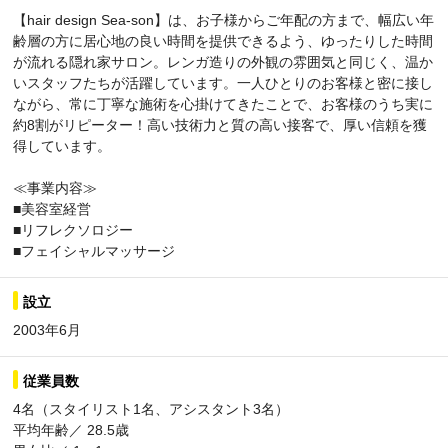
【hair design Sea-son】は、お子様からご年配の方まで、幅広い年
齢層の方に居心地の良い時間を提供できるよう、ゆったりした時間
が流れる隠れ家サロン。レンガ造りの外観の雰囲気と同じく、温か
いスタッフたちが活躍しています。一人ひとりのお客様と密に接し
ながら、常に丁寧な施術を心掛けてきたことで、お客様のうち実に
約8割がリピーター！高い技術力と質の高い接客で、厚い信頼を獲
得しています。
≪事業内容≫
■美容室経営
■リフレクソロジー
■フェイシャルマッサージ
設立
2003年6月
従業員数
4名（スタイリスト1名、アシスタント3名）
平均年齢／ 28.5歳