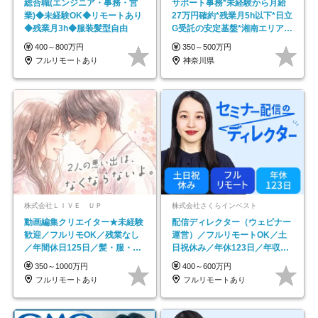
総合職(エンジニア・事務・営
サポート事務*未経験から月給
業)◆未経験OK◆リモートあり
27万円確約*残業月5h以下*日立
◆残業月3h◆服装髪型自由
G受託の安定基盤*湘南エリア勤
務
400～800万円
350～500万円
フルリモートあり
神奈川県
株式会社ＬＩＶＥ ＵＰ
株式会社さくらインベスト
動画編集クリエイター★未経験
配信ディレクター（ウェビナー
歓迎／フルリモOK／残業なし
運営）／フルリモートOK／土
／年間休日125日／髪・服・ネ
日祝休み／年休123日／年収
イル自由／研修充実で安心
600万円可
350～1000万円
400～600万円
フルリモートあり
フルリモートあり