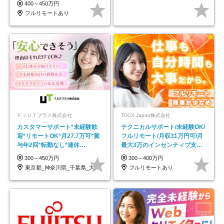
400～450万円
フルリモートあり
ＦＪＵＴプラス株式会社
TDCX Japan株式会社
カスタマーサポート*未経験歓
テクニカルサポート/未経験OK/
迎*リモートOK*月27.7万可*賞
フルリモート/月収31万円可/月
与年2回*転勤なし*連休
最大3万のインセンティブ支給/
OK/ZE010232
平均年齢33歳
300～450万円
300～400万円
東京都_神奈川県_千葉県_大阪府_愛知県…
フルリモートあり