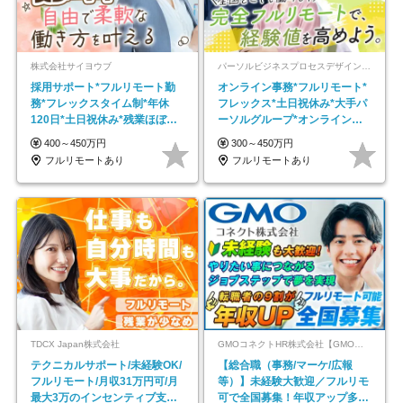
株式会社サイヨウブ
パーソルビジネスプロセスデザイン株式会社 事業開発本部
採用サポート*フルリモート勤
オンライン事務*フルリモート*
務*フレックスタイム制*年休
フレックス*土日祝休み*大手パ
120日*土日祝休み*残業ほぼな
ーソルグループ*オンライン面
し*育児中社員8割以上
接*30～40代活躍中
400～450万円
300～450万円
フルリモートあり
フルリモートあり
TDCX Japan株式会社
GMOコネクトHR株式会社【GMOインターネットグループ】
テクニカルサポート/未経験OK/
【総合職（事務/マーケ/広報
フルリモート/月収31万円可/月
等）】未経験大歓迎／フルリモ
最大3万のインセンティブ支給/
可で全国募集！年収アップ多数