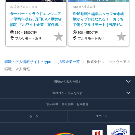
株式会社ＣＡＩＲＮ
Apollon株式会社
サーバー・クラウドエンジニア
SNS動画の編集スタッフ★未経
／平均年収120万円UP／厚労省
験からプロになれる！｜おうち
認定 『ホワイト企業』案件選択
で働くフルリモート｜残業ゼロ
制度／年休129日
で18時退勤◎
350～1500万円
300～550万円
フルリモートあり
フルリモートあり
転職・求人情報サイトのtype
掲載企業一覧
株式会社ソニックウェアの
転職・求人情報
職種から求人を探す
勤務地から求人を探す
求人掲載・利用規約・お問合せ
ホーム
ログイン