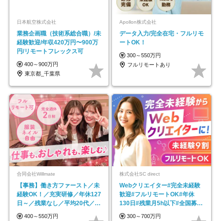
日本航空株式会社
Apollon株式会社
業務企画職（技術系総合職）/未
データ入力/完全在宅・フルリモ
経験歓迎/年収420万円〜900万
ートOK！
円/リモートフレックス可
300～550万円
400～900万円
フルリモートあり
東京都_千葉県
合同会社Willmate
株式会社SC direct
【事務】働き方ファースト／未
Webクリエイター#完全未経験
経験OK！／充実研修／年休127
歓迎#フルリモートOK#年休
日～／残業なし／平均20代／リ
130日#残業月5h以下#全国募集
モートOK
#最大1年の研修
400～550万円
300～700万円