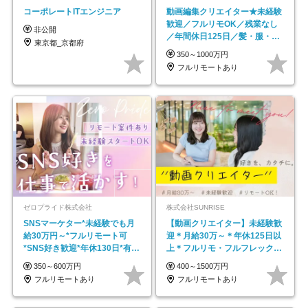
コーポレートITエンジニア
動画編集クリエイター★未経験
歓迎／フルリモOK／残業なし
非公開
／年間休日125日／髪・服・ネ
東京都_京都府
イル自由／研修充実で安心
350～1000万円
フルリモートあり
ゼロプライド株式会社
株式会社SUNRISE
SNSマーケター*未経験でも月
【動画クリエイター】未経験歓
給30万円～*フルリモート可
迎＊月給30万～＊年休125日以
*SNS好き歓迎*年休130日*有休
上＊フルリモ・フルフレックス
取得率100%
◆10名の採用が決定◆
350～600万円
400～1500万円
フルリモートあり
フルリモートあり