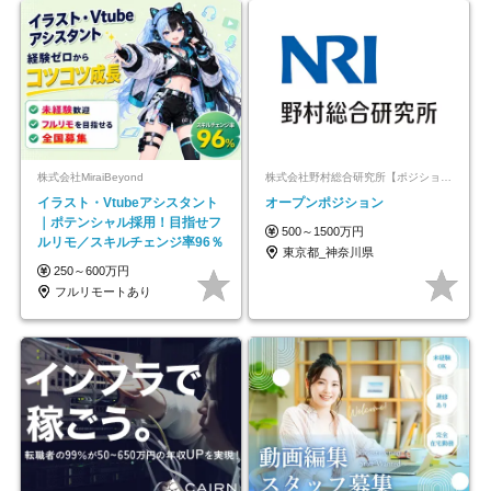
株式会社MiraiBeyond
株式会社野村総合研究所【ポジションマッチ登録】
イラスト・Vtubeアシスタント
オープンポジション
｜ポテンシャル採用！目指せフ
500～1500万円
ルリモ／スキルチェンジ率96％
東京都_神奈川県
250～600万円
フルリモートあり