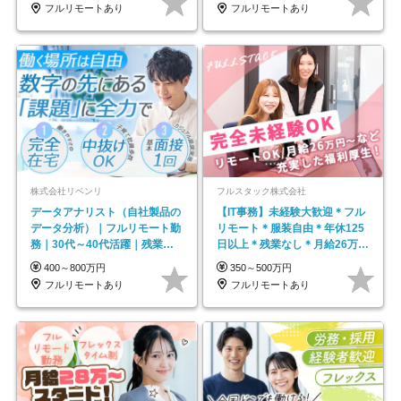
フルリモートあり
フルリモートあり
株式会社リベンリ
フルスタック株式会社
データアナリスト（自社製品の
【IT事務】未経験大歓迎＊フル
データ分析）｜フルリモート勤
リモート＊服装自由＊年休125
務｜30代～40代活躍｜残業少
日以上＊残業なし＊月給26万円
なめ｜子育て社員多数活躍
以上
400～800万円
350～500万円
フルリモートあり
フルリモートあり