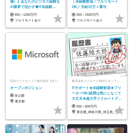
補）】あなたのビジネス経験を
｜未経験歓迎／フルリモート
AI業界で活かす◆IT未経験
OK／月給32万＋賞与
OK◆目指せるコンサル
450～1200万円
350～1500万円
フルリモートあり
フルリモートあり
日本マイクロソフト株式会社【ポジションマッチ登録】
株式会社リクルートR&Dスタッフィング【リクルートグループ】
オープンポジション
ITサポート★未経験歓迎★フリ
ーターOK!経歴は気にしなくて
非公開
大丈夫★超大手リクルートグル
東京都
ープの正社員/sg
300～600万円
東京都_神奈川県_埼玉県_千葉県_大阪府…