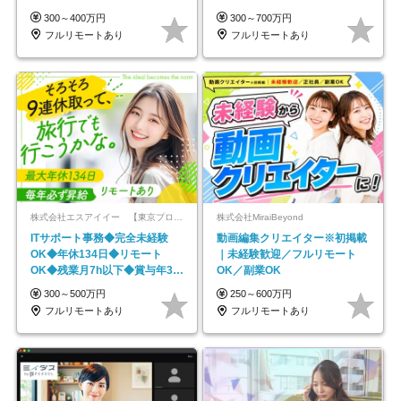
平均年齢33歳
★年休最大130日★
300～400万円
300～700万円
フルリモートあり
フルリモートあり
株式会社エスアイイー 【東京プロマーケット上場】
株式会社MiraiBeyond
ITサポート事務◆完全未経験
動画編集クリエイター※初掲載
OK◆年休134日◆リモート
｜未経験歓迎／フルリモート
OK◆残業月7h以下◆賞与年3回
OK／副業OK
◆5年目まで必ず昇給
300～500万円
250～600万円
フルリモートあり
フルリモートあり