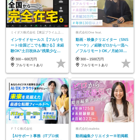
ミイダス株式会社【東証プライム上場パーソルグループ】
株式会社One feat.
インサイドセールス【フルリモ
動画・映像クリエイター（SNS
ート/全国どこでも働ける】未経
マーケ）／経験ゼロから一流へ
験OK*土日祝休み*残業少なめ*
／フルリモートOK／月給30万
在宅勤務手当あり
円～／年休130日以上
300～600万円
300～1500万円
フルリモートあり
フルリモートあり
ＦＴＣ株式会社
株式会社viralinks
【AIサポート事務（ITプロ候
動画編集クリエイター※初掲載