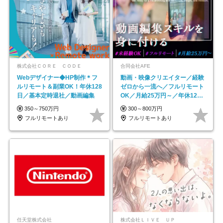
株式会社ＣＯＲＥ ＣＯＤＥ
合同会社AFE
Webデザイナー◆HP制作＊フ
動画・映像クリエイター／経験
ルリモート＆副業OK！年休128
ゼロから一流へ／フルリモート
日／基本定時退社／動画編集
OK／月給25万円～／年休125
日以上
350～750万円
300～800万円
フルリモートあり
フルリモートあり
任天堂株式会社
株式会社ＬＩＶＥ ＵＰ