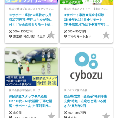
株式会社コプロコンストラクション【東証プライム上場コプロ・ホールディングス子会社】
株式会社エスアイイー 【東京プロマーケット上場】
※サポート事務*未経験から月
ITサポート事務◆完全未経験
収37万円可♪専門スキルが身に
OK◆年休134日◆リモート
付く！Web面接＆リモート研修
OK◆残業月7h以下◆賞与年3回
も充実♪/a
◆5年目まで必ず昇給
300～1350万円
300～500万円
東京都_神奈川県_埼玉県_大阪府_愛知県…
フルリモートあり
株式会社損害保険リサーチ
サイボウズ株式会社
保険調査スタッフ◆未経験
総合職/営業・企画系*福利厚生
OK*30代～60代活躍*丁寧な講
充実*時短・在宅など選べる働
習・サポートあり*原則直行直
き方*賞与年2回
帰／全国募集・業務委託
非公開
450～850万円
フルリモートあり
東京都