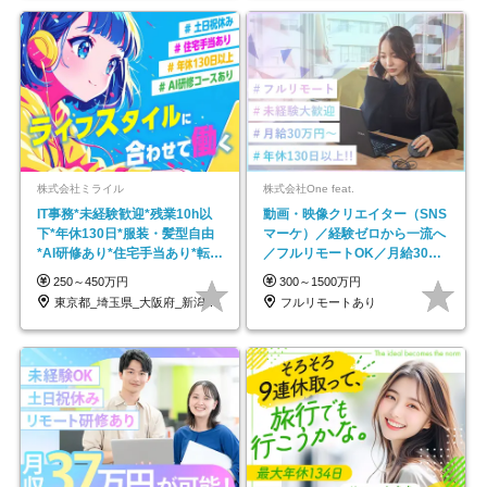
株式会社ミライル
株式会社One feat.
IT事務*未経験歓迎*残業10h以
動画・映像クリエイター（SNS
下*年休130日*服装・髪型自由
マーケ）／経験ゼロから一流へ
*AI研修あり*住宅手当あり*転勤
／フルリモートOK／月給30万
なし
円～／年休130日以上
250～450万円
300～1500万円
東京都_埼玉県_大阪府_新潟県_福岡県
フルリモートあり