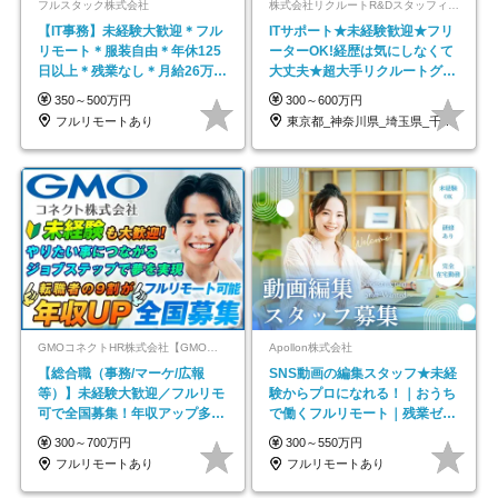
フルスタック株式会社
株式会社リクルートR&Dスタッフィング【リクルートグループ】
【IT事務】未経験大歓迎＊フル
ITサポート★未経験歓迎★フリ
リモート＊服装自由＊年休125
ーターOK!経歴は気にしなくて
日以上＊残業なし＊月給26万円
大丈夫★超大手リクルートグル
以上
ープの正社員/sg
350～500万円
300～600万円
フルリモートあり
東京都_神奈川県_埼玉県_千葉県_大阪府…
GMOコネクトHR株式会社【GMOインターネットグループ】
Apollon株式会社
【総合職（事務/マーケ/広報
SNS動画の編集スタッフ★未経
等）】未経験大歓迎／フルリモ
験からプロになれる！｜おうち
可で全国募集！年収アップ多数
で働くフルリモート｜残業ゼロ
★年休最大130日★
で18時退勤◎
300～700万円
300～550万円
フルリモートあり
フルリモートあり