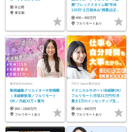
務*フレックスタイム制*年休
非公開
120日*土日祝休み*残業ほぼな
東京都
し*育児中社員8割以上
400～450万円
フルリモートあり
株式会社viralinks
TDCX Japan株式会社
動画編集クリエイター※初掲載
テクニカルサポート/未経験OK/
｜未経験歓迎／フルリモート
フルリモート/月収31万円可/月
OK／月給32万＋賞与
最大3万のインセンティブ支給/
平均年齢33歳
350～1500万円
300～400万円
フルリモートあり
フルリモートあり