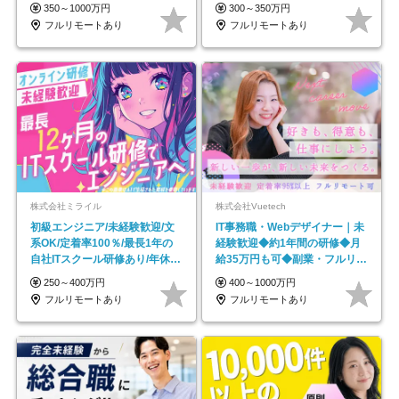
ネイル自由／副業OK
｜副業OK
350～1000万円
300～350万円
フルリモートあり
フルリモートあり
株式会社ミライル
株式会社Vuetech
初級エンジニア/未経験歓迎/文
IT事務職・Webデザイナー｜未
系OK/定着率100％/最長1年の
経験歓迎◆約1年間の研修◆月
自社ITスクール研修あり/年休
給35万円も可◆副業・フルリモ
130日
ート可◆年休126日
250～400万円
400～1000万円
フルリモートあり
フルリモートあり