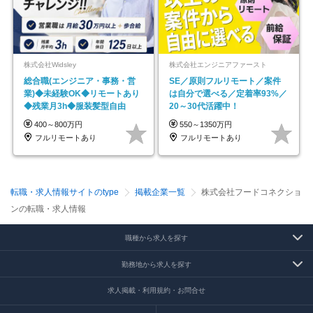
株式会社Widsley
株式会社エンジニアファースト
総合職(エンジニア・事務・営
SE／原則フルリモート／案件
業)◆未経験OK◆リモートあり
は自分で選べる／定着率93%／
◆残業月3h◆服装髪型自由
20～30代活躍中！
400～800万円
550～1350万円
フルリモートあり
フルリモートあり
転職・求人情報サイトのtype
掲載企業一覧
株式会社フードコネクショ
ンの転職・求人情報
職種から求人を探す
勤務地から求人を探す
求人掲載・利用規約・お問合せ