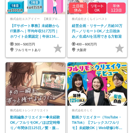
株式会社エスアイイー 【東京プロマーケット上場】
株式会社さくらインベスト
【ITサポート事務】未経験から
経営企画・リサーチ／月給30万
IT業界へ｜平均年収517万円｜
円～／リモートOK／土日祝休
ホワイト企業認定｜年休134日
み／生成AIを活用できる方歓迎
｜リモートOK
300～500万円
400～600万円
フルリモートあり
大阪府
株式会社トレンドクリエイト
株式会社ＯＬＣ
動画編集クリエイター◆未経験
動画クリエイター（YouTube・
OK／フルリモOK／ほぼ定時帰
TikTok）【フレックス/フルリ
り／年間休日125日／髪・服・
モ】未経験OK｜Web研修1年間