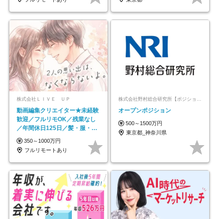
株式会社ＬＩＶＥ ＵＰ
株式会社野村総合研究所【ポジションマッチ登録】
動画編集クリエイター★未経験
オープンポジション
歓迎／フルリモOK／残業なし
500～1500万円
／年間休日125日／髪・服・ネ
東京都_神奈川県
イル自由／研修充実で安心
350～1000万円
フルリモートあり