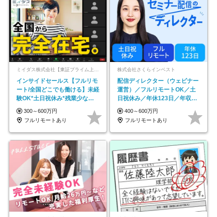
ミイダス株式会社【東証プライム上場パーソルグループ】
株式会社さくらインベスト
インサイドセールス【フルリモ
配信ディレクター（ウェビナー
ート/全国どこでも働ける】未経
運営）／フルリモートOK／土
験OK*土日祝休み*残業少なめ*
日祝休み／年休123日／年収
在宅勤務手当あり
600万円可
300～600万円
400～600万円
フルリモートあり
フルリモートあり