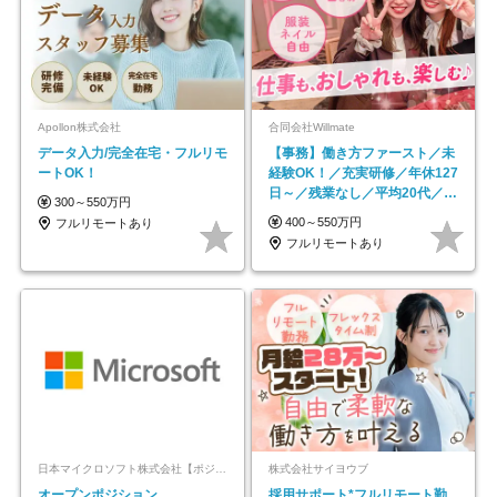
Apollon株式会社
合同会社Willmate
データ入力/完全在宅・フルリモ
【事務】働き方ファースト／未
ートOK！
経験OK！／充実研修／年休127
日～／残業なし／平均20代／リ
300～550万円
モートOK
400～550万円
フルリモートあり
フルリモートあり
日本マイクロソフト株式会社【ポジションマッチ登録】
株式会社サイヨウブ
オープンポジション
採用サポート*フルリモート勤