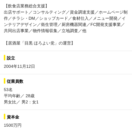
【飲食店業務総合支援】
出店サポート／コンサルティング／資金調達支援／ホームページ制
作／チラシ・DM／ショップカード／食材仕入／メニュー開発／イ
ンテリアデザイン／衛生管理／厨房機器関連／FC開発支援事業／
共同出店事業／物件情報収集／立地調査／他
【居酒屋「目黒 ほろよい党」の運営】
設立
2004年11月12日
従業員数
53名
平均年齢／ 28歳
男女比／ 男2：女1
資本金
1500万円