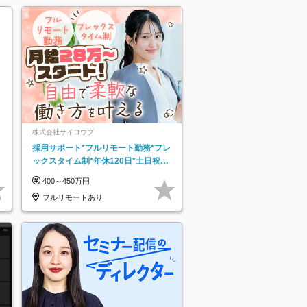
株式会社サイヨウブ
採用サポート*フルリモート勤務*フレ
ックスタイム制*年休120日*土日祝休
み*残業ほぼなし*育児中社員8割以上
400～450万円
フルリモートあり