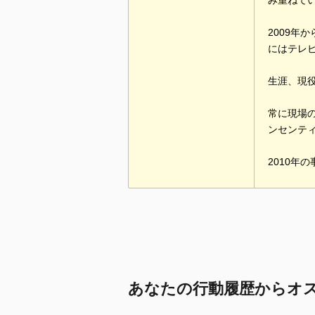
み重ねて
2009
にはテレ
生涯、現
常に現場
ンセンテ
2010
あなたの行動履歴からオ