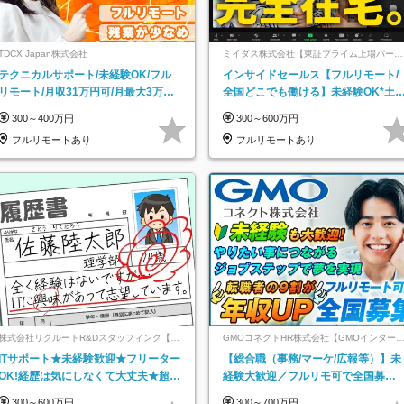
TDCX Japan株式会社
ミイダス株式会社【東証プライム上場パーソ
ルグループ】
テクニカルサポート/未経験OK/フル
インサイドセールス【フルリモート/
リモート/月収31万円可/月最大3万の
全国どこでも働ける】未経験OK*土
インセンティブ支給/平均年齢33歳
祝休み*残業少なめ*在宅勤務手当あ
300～400万円
300～600万円
フルリモートあり
フルリモートあり
株式会社リクルートR&Dスタッフィング【リ
GMOコネクトHR株式会社【GMOインター
クルートグループ】
ットグループ】
ITサポート★未経験歓迎★フリーター
【総合職（事務/マーケ/広報等）】未
OK!経歴は気にしなくて大丈夫★超大
経験大歓迎／フルリモ可で全国募
手リクルートグループの正社員/sg
集！年収アップ多数★年休最大130日
300～600万円
300～700万円