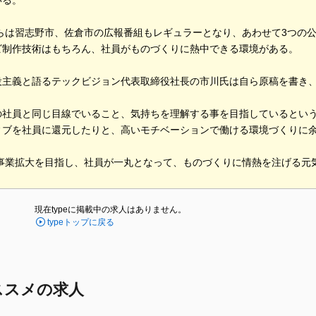
いる。
年からは習志野市、佐倉市の広報番組もレギュラーとなり、あわせて3つの
ビ制作技術はもちろん、社員がものづくりに熱中できる環境がある。
役主義と語るテックビジョン代表取締役社長の市川氏は自ら原稿を書き
の社員と同じ目線でいること、気持ちを理解する事を目指しているとい
ィブを社員に還元したりと、高いモチベーションで働ける環境づくりに
年の事業拡大を目指し、社員が一丸となって、ものづくりに情熱を注げる元
現在typeに掲載中の求人はありません。
typeトップに戻る
ススメの求人