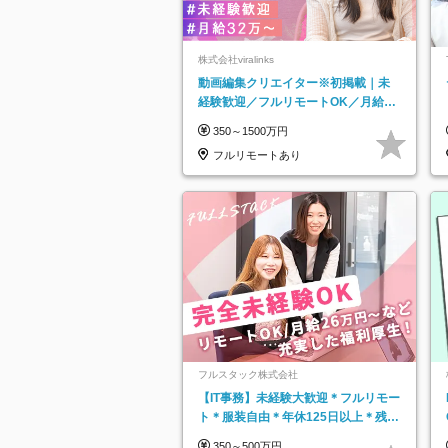
株式会社viralinks
動画編集クリエイター※初掲載｜未
経験歓迎／フルリモートOK／月給32
万＋賞与
350～1500万円
フルリモートあり
フルスタック株式会社
【IT事務】未経験大歓迎＊フルリモー
ト＊服装自由＊年休125日以上＊残業
なし＊月給26万円以上
350～500万円