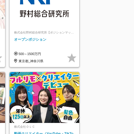
株式会社野村総合研究所【ポジションマッチ
登録】
オープンポジション
500～1500万円
東京都_神奈川県
株式会社ＯＬＣ
動画クリエイター（YouTube・TikTo