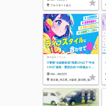
フルリモートあり
株式会社ミライル
IT事務*未経験歓迎*残業10h以下*年休
130日*服装・髪型自由*AI研修あり*
住宅手当あり*転勤なし
250～450万円
東京都_埼玉県_大阪府_新潟県_福岡
県