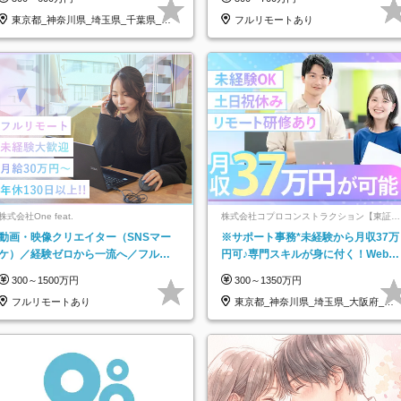
★
東京都_神奈川県_埼玉県_千葉県_大
フルリモートあり
阪府…
株式会社One feat.
株式会社コプロコンストラクション【東証プ
ライム上場コプロ・ホールディングス子会
動画・映像クリエイター（SNSマー
※サポート事務*未経験から月収37万
社】
ケ）／経験ゼロから一流へ／フルリ
円可♪専門スキルが身に付く！Web面
モートOK／月給30万円～／年休130
接＆リモート研修も充実♪/a
300～1500万円
300～1350万円
日以上
フルリモートあり
東京都_神奈川県_埼玉県_大阪府_愛
知県…