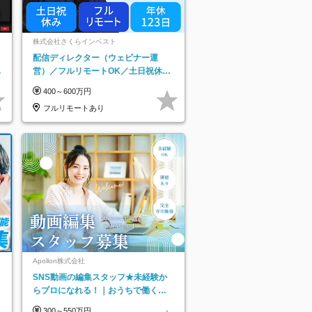
株式会社さくらインベスト
配信ディレクター（ウェビナー運
日
営）／フルリモートOK／土日祝休み
り
／年休123日／年収600万円可
400～600万円
フルリモートあり
ネ
Apollon株式会社
SNS動画の編集スタッフ★未経験か
らプロになれる！｜おうちで働くフ
ルリモート｜残業ゼロで18時退勤◎
300～550万円