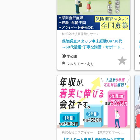
株式会社損害保険リサーチ
保険調査スタッフ◆未経験OK*30代
～60代活躍*丁寧な講習・サポートあ
り*原則直行直帰／全国募集・業務委
非公開
託
フルリモートあり
株式会社エスアイイー 【東京プロマーケッ
ト上場】
【ITサポート事務】未経験からIT業界