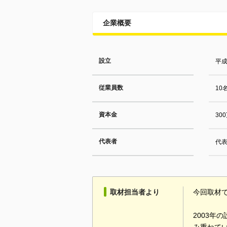
企業概要
設立
平成
従業員数
10
資本金
30
代表者
代
取材担当者より
今回取材
2003