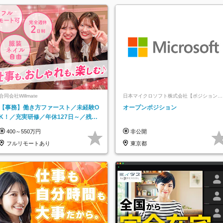
合同会社Willmate
日本マイクロソフト株式会社【ポジションマ
ッチ登録】
【事務】働き方ファースト／未経験O
オープンポジション
K！／充実研修／年休127日～／残業
なし／平均20代／リモートOK
400～550万円
非公開
フルリモートあり
東京都