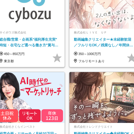
サイボウズ株式会社
株式会社ＬＩＶＥ ＵＰ
総合職/営業・企画系*福利厚生充実*
動画編集クリエイター★未経験歓迎
時短・在宅など選べる働き方*賞与年
／フルリモOK／残業なし／年間休日
2回
125日／髪・服・ネイル自由／研修充
450～850万円
350～1000万円
実で安心
東京都
フルリモートあり
株式会社さくらインベスト
株式会社トレンドクリエイト
経営企画・リサーチ／月給30万円～
動画編集クリエイター◆未経験OK／