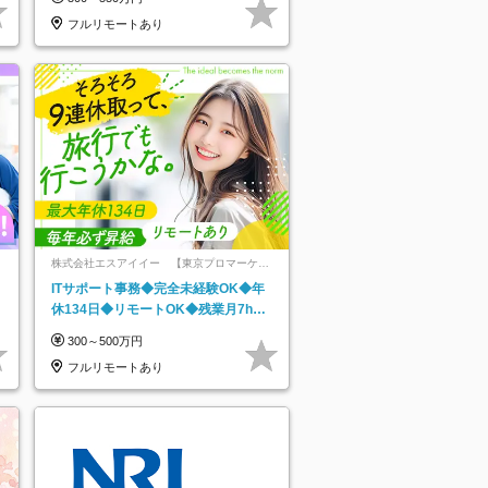
フルリモートあり
株式会社エスアイイー 【東京プロマーケッ
ト上場】
ITサポート事務◆完全未経験OK◆年
休134日◆リモートOK◆残業月7h以
下◆賞与年3回◆5年目まで必ず昇給
300～500万円
フルリモートあり