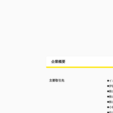
企業概要
主要取引先
■イ
■
■株
■株
■
■小
■