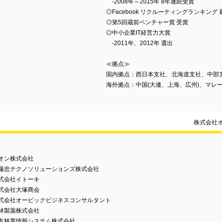
-2008年～2015年 8年連続受賞
◎Facebook リクルーティングランキング
◎第5回蔵前ベンチャー賞 受賞
◎中小企業IT経営力大賞
-2011年、2012年 選出
≪拠点≫
国内拠点：西日本支社、北海道支社、中部
海外拠点：中国(大連、上海、広州)、マレ
株式会社
オン株式会社
伊藤忠テクノソリューションズ株式会社
式会社イトーキ
式会社大塚商会
株式会社オービックビジネスコンサルタント
林製薬株式会社
住友林業情報システム株式会社