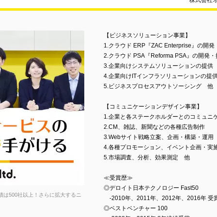
株式会社
【ビジネスソリューション事業】
1.クラウド ERP『ZAC Enterprise』の開
2.クラウド PSA『Reforma PSA』の開発
3.企業向けシステムソリューションの提供
4.企業向けITインフラソリューションの提
5.ビジネスプロセスアウトソーシング 他
【コミュニケーションデザイン事業】
1.企業と各ステークホルダーとのコミュニ
2.CM、雑誌、新聞などの各種広告制作
3.Webサイト戦略立案、企画・構築・運用
4.各種プロモーション、イベント企画・実
5.市場調査、分析、効果測定 他
≪受賞歴≫
◎デロイト日本テクノロジー Fast50
入実績は500社以上！さらに拡大するニ
-2010年、2011年、2012年、2016年 受
◎ベストベンチャー 100