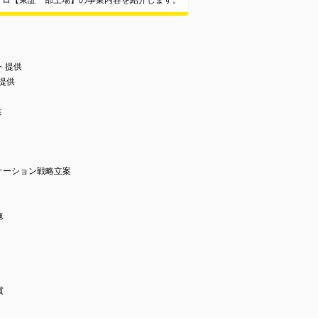
オロ【東証一部上場】の事業内容を紹介します。
発・提供
・提供
供
ケーション戦略立案
施
賞