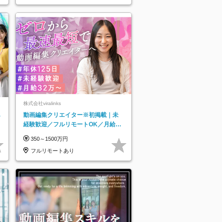
株式会社viralinks
あ
動画編集クリエイター※初掲載｜未
経験歓迎／フルリモートOK／月給32
万＋賞与
350～1500万円
フルリモートあり