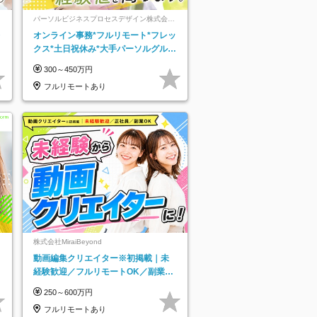
パーソルビジネスプロセスデザイン株式会
社 事業開発本部
レ
オンライン事務*フルリモート*フレッ
クス*土日祝休み*大手パーソルグルー
プ*オンライン面接*30～40代活躍中
300～450万円
フルリモートあり
株式会社MiraiBeyond
動画編集クリエイター※初掲載｜未
経験歓迎／フルリモートOK／副業O
K
250～600万円
フルリモートあり