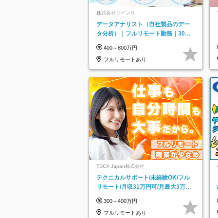
株式会社リベンリ
データアナリスト（自社製品のデー
タ分析）｜フルリモート勤務｜30代
～40代活躍｜残業少なめ｜子育て社
400～800万円
員多数活躍
フルリモートあり
TDCX Japan株式会社
テクニカルサポート/未経験OK/フル
リモート/月収31万円可/月最大3万の
インセンティブ支給/平均年齢33歳
300～400万円
フルリモートあり