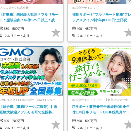
フルスタック株式会社
株式会社サイヨウブ
【IT事務】未経験大歓迎＊フルリモー
採用サポート*フルリモート勤務*フ
ト＊服装自由＊年休125日以上＊残業
ックスタイム制*年休120日*土日祝休
なし＊月給26万円以上
み*残業ほぼなし*育児中社員8割以上
350～500万円
400～450万円
フルリモートあり
フルリモートあり
GMOコネクトHR株式会社【GMOインターネ
株式会社エスアイイー 【東京プロマーケッ
ットグループ】
ト上場】
【総合職（事務/マーケ/広報等）】未
ITサポート事務◆完全未経験OK◆年
経験大歓迎／フルリモ可で全国募
休134日◆リモートOK◆残業月7h以
集！年収アップ多数★年休最大130日
下◆賞与年3回◆5年目まで必ず昇給
300～700万円
300～500万円
★
フルリモートあり
フルリモートあり