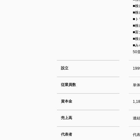
■株
■株
■
■
■
■株
■
50
設立
19
従業員数
単体
資本金
1,
売上高
連結
代表者
代表