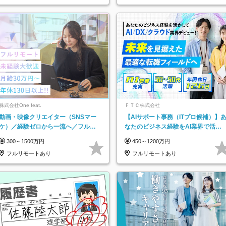
株式会社One feat.
ＦＴＣ株式会社
動画・映像クリエイター（SNSマー
【AIサポート事務（ITプロ候補）】
ケ）／経験ゼロから一流へ／フルリ
なたのビジネス経験をAI業界で活か
モートOK／月給30万円～／年休130
す◆IT未経験OK◆目指せるコンサル
300～1500万円
450～1200万円
日以上
フルリモートあり
フルリモートあり