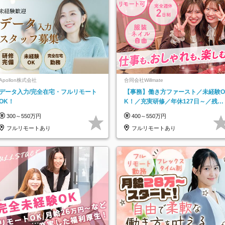
Apollon株式会社
合同会社Willmate
データ入力/完全在宅・フルリモート
【事務】働き方ファースト／未経験O
OK！
K！／充実研修／年休127日～／残業
なし／平均20代／リモートOK
300～550万円
400～550万円
フルリモートあり
フルリモートあり