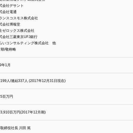
式会社デサント
式会社電通
トランスコスモス株式会社
株式会社博報堂
富士ゼロックス株式会社
式会社三菱東京UFJ銀行
みらいコンサルティング株式会社 他
音順/敬称略
99年1月
199人/連結337人 (2017年12月31日現在)
185百万円
3,910百万円(2017年12月期)
取締役社長 川田 篤