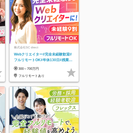
株式会社SC direct
Webクリエイター#完全未経験歓迎#
フルリモートOK#年休130日#残業月
5h以下#全国募集#最大1年の研修
300～700万円
フルリモートあり