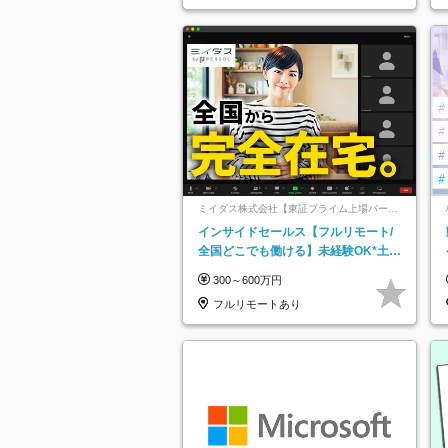
ミイダス株式会社【東証プライム上場パーソ
ルグループ】
インサイドセールス【フルリモート/
全国どこでも働ける】未経験OK*土日
祝休み*残業少なめ*在宅勤務手当あり
300～600万円
フルリモートあり