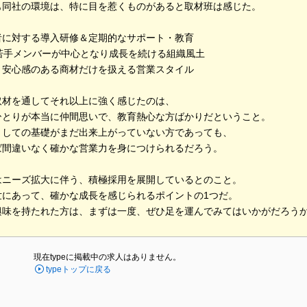
も同社の環境は、特に目を惹くものがあると取材班は感じた。
者に対する導入研修＆定期的なサポート・教育
の若手メンバーが中心となり成長を続ける組織風土
と安心感のある商材だけを扱える営業スタイル
取材を通してそれ以上に強く感じたのは、
ひとりが本当に仲間思いで、教育熱心な方ばかりだということ。
としての基礎がまだ出来上がっていない方であっても、
ば間違いなく確かな営業力を身につけられるだろう。
はニーズ拡大に伴う、積極採用を展開しているとのこと。
世にあって、確かな成長を感じられるポイントの1つだ。
興味を持たれた方は、まずは一度、ぜひ足を運んでみてはいかがだろう
現在typeに掲載中の求人はありません。
typeトップに戻る