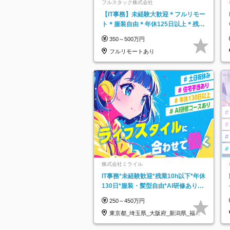
フルスタック株式会社
【IT事務】未経験大歓迎＊フルリモー
ト＊服装自由＊年休125日以上＊残業
なし＊月給26万円以上
350～500万円
フルリモートあり
株式会社ミライル
IT事務*未経験歓迎*残業10h以下*年休
130日*服装・髪型自由*AI研修あり*
住宅手当あり*転勤なし
250～450万円
東京都_埼玉県_大阪府_新潟県_福岡
県