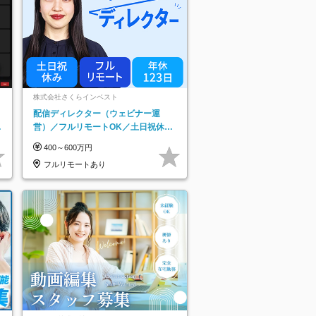
株式会社さくらインベスト
配信ディレクター（ウェビナー運
日
営）／フルリモートOK／土日祝休み
り
／年休123日／年収600万円可
400～600万円
フルリモートあり