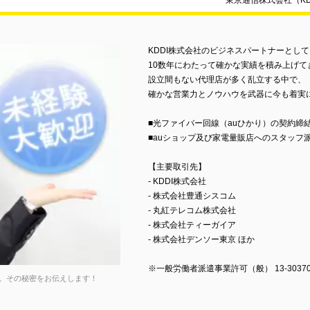
東京通信株式会社（K
KDDI株式会社のビジネスパートナーとして
10数年にわたって確かな実績を積み上げて
設立間もない代理店が多く乱立する中で、
確かな営業力とノウハウを武器に今も着実
■光ファイバー回線（auひかり）の契約締
■auショップ及び家電量販店へのスタッフ
【主要取引先】
- KDDI株式会社
- 株式会社豊通シスコム
- 丸紅テレコム株式会社
- 株式会社ティーガイア
- 株式会社デンソー東京 ほか
※一般労働者派遣事業許可（般） 13-30370
。その秘密をお伝えします！