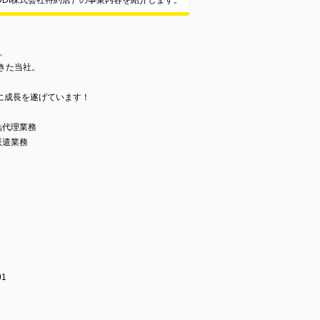
DDI株式会社特約店）の事業内容を紹介します。
、
きた当社。
に成長を遂げています！
結代理業務
派遣業務
1