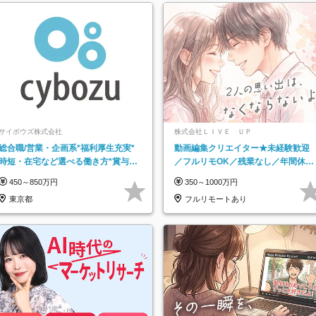
サイボウズ株式会社
株式会社ＬＩＶＥ ＵＰ
総合職/営業・企画系*福利厚生充実*
動画編集クリエイター★未経験歓迎
時短・在宅など選べる働き方*賞与年
／フルリモOK／残業なし／年間休日
2回
125日／髪・服・ネイル自由／研修充
450～850万円
350～1000万円
実で安心
東京都
フルリモートあり