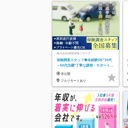
株式会社損害保険リサーチ
保険調査スタッフ◆未経験OK*30代
～60代活躍*丁寧な講習・サポートあ
り*原則直行直帰／全国募集・業務委
非公開
託
フルリモートあり