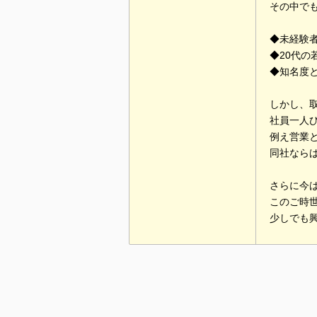
その中で
◆未経験
◆20代
◆知名度
しかし、
社員一人
例え営業
同社なら
さらに今
このご時
少しでも