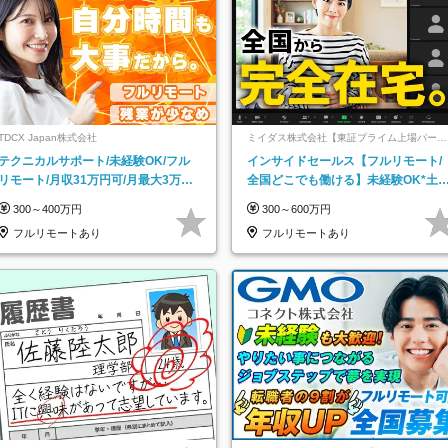
TDCX Japan株式会社
ミイダス株式会社【東証プライム上場パーソ
ルグループ】
テクニカルサポート/未経験OK/フル
インサイドセールス【フルリモート/
リモート/月収31万円可/月最大3万の
全国どこでも働ける】未経験OK*土
インセンティブ支給/平均年齢33歳
祝休み*残業少なめ*在宅勤務手当あ
300～400万円
300～600万円
フルリモートあり
フルリモートあり