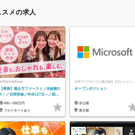
ススメの求人
合同会社Willmate
日本マイクロソフト株式会社【ポジションマ
ッチ登録】
【事務】働き方ファースト／未経験O
オープンポジション
K！／充実研修／年休127日～／残業
なし／平均20代／リモートOK
400～550万円
非公開
フルリモートあり
東京都