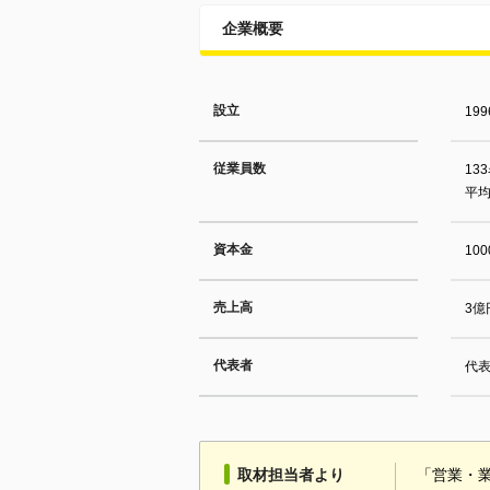
企業概要
設立
19
従業員数
13
平均
資本金
10
売上高
3億
代表者
代
取材担当者より
「営業・