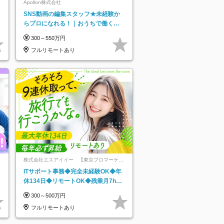
ネ
Apollon株式会社
SNS動画の編集スタッフ★未経験か
らプロになれる！｜おうちで働くフ
ルリモート｜残業ゼロで18時退勤◎
300～550万円
フルリモートあり
株式会社エスアイイー 【東京プロマーケッ
ト上場】
ITサポート事務◆完全未経験OK◆年
休134日◆リモートOK◆残業月7h以
下◆賞与年3回◆5年目まで必ず昇給
300～500万円
フルリモートあり