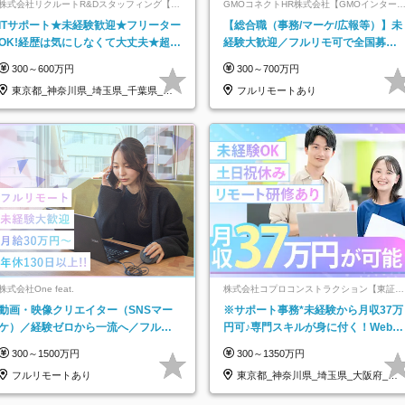
株式会社リクルートR&Dスタッフィング【リ
GMOコネクトHR株式会社【GMOインター
クルートグループ】
ットグループ】
ITサポート★未経験歓迎★フリーター
【総合職（事務/マーケ/広報等）】未
OK!経歴は気にしなくて大丈夫★超大
経験大歓迎／フルリモ可で全国募
手リクルートグループの正社員/sg
集！年収アップ多数★年休最大130日
300～600万円
300～700万円
★
東京都_神奈川県_埼玉県_千葉県_大
フルリモートあり
阪府…
株式会社One feat.
株式会社コプロコンストラクション【東証プ
ライム上場コプロ・ホールディングス子会
動画・映像クリエイター（SNSマー
※サポート事務*未経験から月収37万
社】
ケ）／経験ゼロから一流へ／フルリ
円可♪専門スキルが身に付く！Web面
モートOK／月給30万円～／年休130
接＆リモート研修も充実♪/a
300～1500万円
300～1350万円
日以上
フルリモートあり
東京都_神奈川県_埼玉県_大阪府_愛
知県…