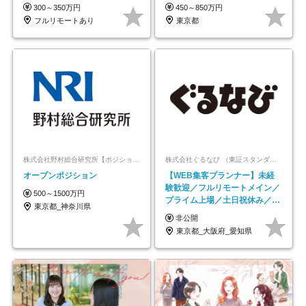
｜副業OK
300～350万円
450～850万円
フルリモートあり
東京都
株式会社野村総合研究所【ポジションマッチ登録】
株式会社ぐるなび （東証スタンダード上場）
オープンポジション
【WEB集客プランナー】未経
験歓迎／フルリモートメイン／
500～1500万円
プライム上場／土日祝休み／東
東京都_神奈川県
京・大阪・名古屋
非公開
東京都_大阪府_愛知県