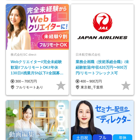
株式会社SC direct
日本航空株式会社
Webクリエイター#完全未経験
業務企画職（技術系総合職）/未
歓迎#フルリモートOK#年休
経験歓迎/年収420万円〜900万
130日#残業月5h以下#全国募集
円/リモートフレックス可
#最大1年の研修
300～700万円
400～900万円
フルリモートあり
東京都_千葉県