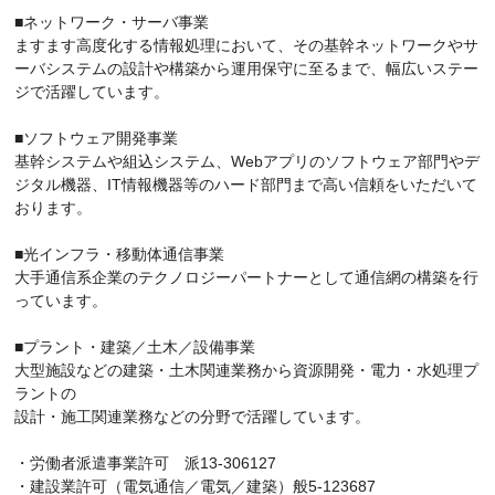
■ネットワーク・サーバ事業
ますます高度化する情報処理において、その基幹ネットワークやサ
ーバシステムの設計や構築から運用保守に至るまで、幅広いステー
ジで活躍しています。
■ソフトウェア開発事業
基幹システムや組込システム、Webアプリのソフトウェア部門やデ
ジタル機器、IT情報機器等のハード部門まで高い信頼をいただいて
おります。
■光インフラ・移動体通信事業
大手通信系企業のテクノロジーパートナーとして通信網の構築を行
っています。
■プラント・建築／土木／設備事業
大型施設などの建築・土木関連業務から資源開発・電力・水処理プ
ラントの
設計・施工関連業務などの分野で活躍しています。
・労働者派遣事業許可 派13-306127
・建設業許可（電気通信／電気／建築）般5-123687