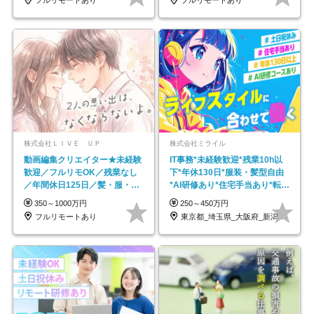
フルリモートあり
フルリモートあり
株式会社ＬＩＶＥ ＵＰ
株式会社ミライル
動画編集クリエイター★未経験
IT事務*未経験歓迎*残業10h以
歓迎／フルリモOK／残業なし
下*年休130日*服装・髪型自由
／年間休日125日／髪・服・ネ
*AI研修あり*住宅手当あり*転勤
イル自由／研修充実で安心
なし
350～1000万円
250～450万円
フルリモートあり
東京都_埼玉県_大阪府_新潟県_福岡県