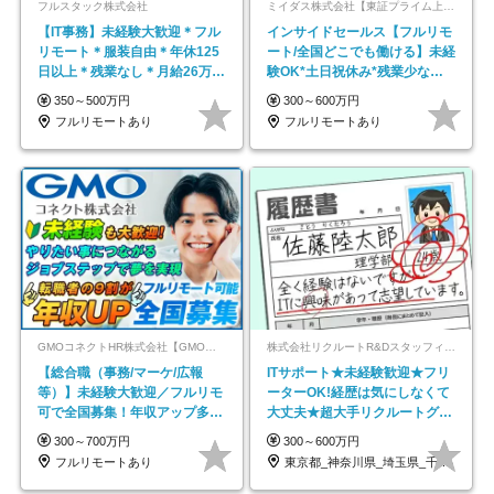
フルスタック株式会社
ミイダス株式会社【東証プライム上場パーソルグループ】
【IT事務】未経験大歓迎＊フル
インサイドセールス【フルリモ
リモート＊服装自由＊年休125
ート/全国どこでも働ける】未経
日以上＊残業なし＊月給26万円
験OK*土日祝休み*残業少なめ*
以上
在宅勤務手当あり
350～500万円
300～600万円
フルリモートあり
フルリモートあり
GMOコネクトHR株式会社【GMOインターネットグループ】
株式会社リクルートR&Dスタッフィング【リクルートグループ】
【総合職（事務/マーケ/広報
ITサポート★未経験歓迎★フリ
等）】未経験大歓迎／フルリモ
ーターOK!経歴は気にしなくて
可で全国募集！年収アップ多数
大丈夫★超大手リクルートグル
★年休最大130日★
ープの正社員/sg
300～700万円
300～600万円
フルリモートあり
東京都_神奈川県_埼玉県_千葉県_大阪府…