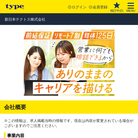
ログイン
会員登録
検討中(
0
)
MENU
新日本テクトス株式会社
会社概要
※この情報は、求人掲載当時の情報です。現在は内容が変更されている場合が
ございますのでご注意ください。
事業内容