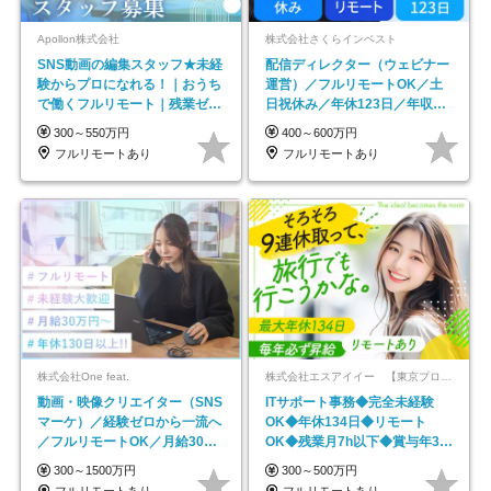
Apollon株式会社
株式会社さくらインベスト
SNS動画の編集スタッフ★未経
配信ディレクター（ウェビナー
験からプロになれる！｜おうち
運営）／フルリモートOK／土
で働くフルリモート｜残業ゼロ
日祝休み／年休123日／年収
で18時退勤◎
600万円可
300～550万円
400～600万円
フルリモートあり
フルリモートあり
株式会社One feat.
株式会社エスアイイー 【東京プロマーケット上場】
動画・映像クリエイター（SNS
ITサポート事務◆完全未経験
マーケ）／経験ゼロから一流へ
OK◆年休134日◆リモート
／フルリモートOK／月給30万
OK◆残業月7h以下◆賞与年3回
円～／年休130日以上
◆5年目まで必ず昇給
300～1500万円
300～500万円