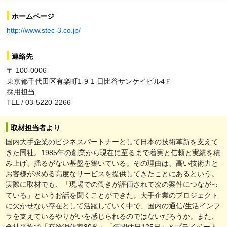
ホームページ
http://www.stec-3.co.jp/
連絡先
〒 100-0006
東京都千代田区有楽町1-9-1 日比谷サンケイビル4Ｆ
採用担当
TEL / 03-5220-2266
取材担当者より
国内大手企業のビジネスパートナーとして日本の技術革新を支えて
きた同社。1985年の創業から現在に至るまで着実と信頼と実績を積
み上げ、揺るがない基盤を築いている。その理由は、高い技術力と
お客様が求める高度なサービスを提供してきたことにあるという。
実際に取材でも、「現場での働きが評価されて次の案件につながっ
ている」というお話を聞くことができた。大手企業のプロジェクト
に欠かせない存在として活躍していく中で、国内の通信/生活インフ
ラを支えているやりがいを感じられるのではないだろうか。また、
全社平均で「有給消化率80％」「年間休日125日」とプライベート