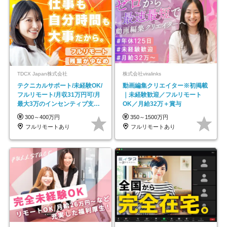
TDCX Japan株式会社
株式会社viralinks
テクニカルサポート/未経験OK/
動画編集クリエイター※初掲載
フルリモート/月収31万円可/月
｜未経験歓迎／フルリモート
最大3万のインセンティブ支給/
OK／月給32万＋賞与
平均年齢33歳
300～400万円
350～1500万円
フルリモートあり
フルリモートあり