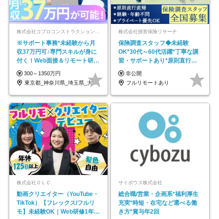
株式会社コプロコンストラクション【東証プライム上場コプロ・ホールディングス子会社】
株式会社損害保険リサーチ
※サポート事務*未経験から月
保険調査スタッフ◆未経験
収37万円可♪専門スキルが身に
OK*30代～60代活躍*丁寧な講
付く！Web面接＆リモート研修
習・サポートあり*原則直行直
も充実♪/a
帰／全国募集・業務委託
300～1350万円
非公開
東京都_神奈川県_埼玉県_大阪府_愛知県…
フルリモートあり
株式会社ＯＬＣ
サイボウズ株式会社
動画クリエイター（YouTube・
総合職/営業・企画系*福利厚生
TikTok）【フレックス/フルリ
充実*時短・在宅など選べる働
モ】未経験OK｜Web研修1年間
き方*賞与年2回