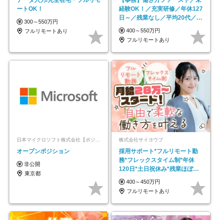
ートOK！
経験OK！／充実研修／年休127
日～／残業なし／平均20代／リ
300～550万円
モートOK
400～550万円
フルリモートあり
フルリモートあり
日本マイクロソフト株式会社【ポジションマッチ登録】
株式会社サイヨウブ
オープンポジション
採用サポート*フルリモート勤
務*フレックスタイム制*年休
非公開
120日*土日祝休み*残業ほぼな
東京都
し*育児中社員8割以上
400～450万円
フルリモートあり