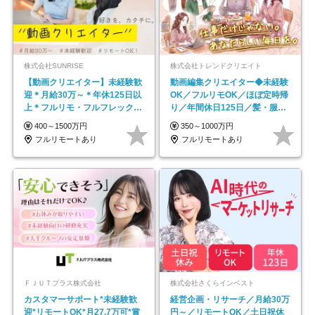
株式会社SUNRISE
株式会社トレンドクリエイト
【動画クリエイター】未経験歓
動画編集クリエイター◆未経験
迎＊月給30万～＊年休125日以
OK／フルリモOK／ほぼ定時帰
上＊フルリモ・フルフレックス
り／年間休日125日／髪・服・
◆10名の採用が決定◆
ネイル自由／副業OK
400～1500万円
350～1000万円
フルリモートあり
フルリモートあり
ＦＪＵＴプラス株式会社
株式会社さくらインベスト
カスタマーサポート*未経験歓
経営企画・リサーチ／月給30万
迎*リモートOK*月27.7万可*賞
円～／リモートOK／土日祝休