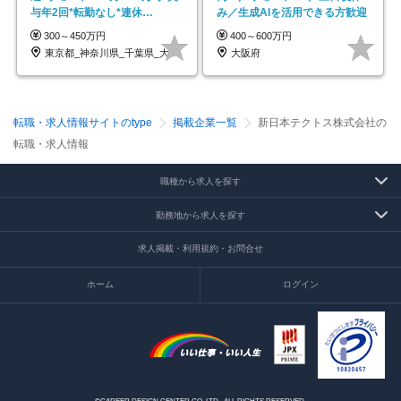
与年2回*転勤なし*連休
み／生成AIを活用できる方歓迎
OK/ZE010232
300～450万円
400～600万円
東京都_神奈川県_千葉県_大阪府_愛知県…
大阪府
転職・求人情報サイトのtype
掲載企業一覧
新日本テクトス株式会社の
転職・求人情報
職種から求人を探す
勤務地から求人を探す
求人掲載・利用規約・お問合せ
ホーム
ログイン