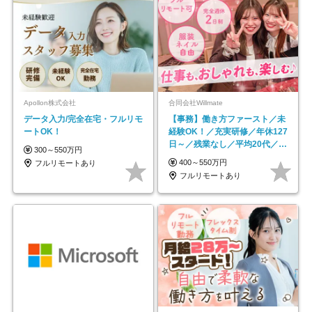
Apollon株式会社
合同会社Willmate
データ入力/完全在宅・フルリモ
【事務】働き方ファースト／未
ートOK！
経験OK！／充実研修／年休127
日～／残業なし／平均20代／リ
300～550万円
モートOK
400～550万円
フルリモートあり
フルリモートあり