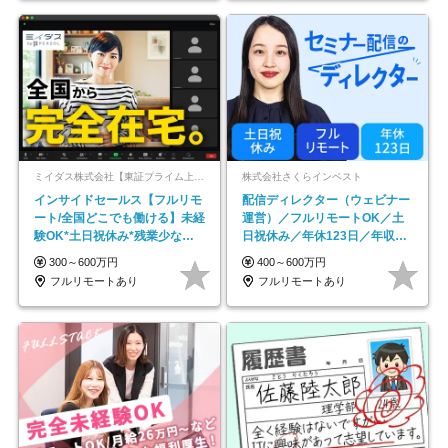
ミイダス株式会社【東証プライム上場パーソルグループ】
株式会社さくらインベスト
インサイドセールス【フルリモ
配信ディレクター（ウェビナー
ート/全国どこでも働ける】未経
運営）／フルリモートOK／土
験OK*土日祝休み*残業少なめ*
日祝休み／年休123日／年収
在宅勤務手当あり
600万円可
300～600万円
400～600万円
フルリモートあり
フルリモートあり