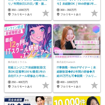
り／年間休日125日／髪・服・
モ】未経験OK｜Web研修1年間
ネイル自由／副業OK
｜副業OK
350～1000万円
300～350万円
フルリモートあり
フルリモートあり
株式会社ミライル
株式会社Vuetech
初級エンジニア/未経験歓迎/文
IT事務職・Webデザイナー｜未
系OK/定着率100％/最長1年の
経験歓迎◆約1年間の研修◆月
自社ITスクール研修あり/年休
給35万円も可◆副業・フルリモ
130日
ート可◆年休126日
250～400万円
400～1000万円
フルリモートあり
フルリモートあり