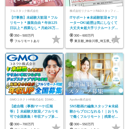
フルスタック株式会社
株式会社リクルートR&Dスタッフィング【リクルートグループ】
【IT事務】未経験大歓迎＊フル
ITサポート★未経験歓迎★フリ
リモート＊服装自由＊年休125
ーターOK!経歴は気にしなくて
日以上＊残業なし＊月給26万円
大丈夫★超大手リクルートグル
以上
ープの正社員/sg
350～500万円
300～600万円
フルリモートあり
東京都_神奈川県_埼玉県_千葉県_大阪府…
GMOコネクトHR株式会社【GMOインターネットグループ】
Apollon株式会社
【総合職（事務/マーケ/広報
SNS動画の編集スタッフ★未経
等）】未経験大歓迎／フルリモ
験からプロになれる！｜おうち
可で全国募集！年収アップ多数
で働くフルリモート｜残業ゼロ
★年休最大130日★
で18時退勤◎
300～700万円
300～550万円