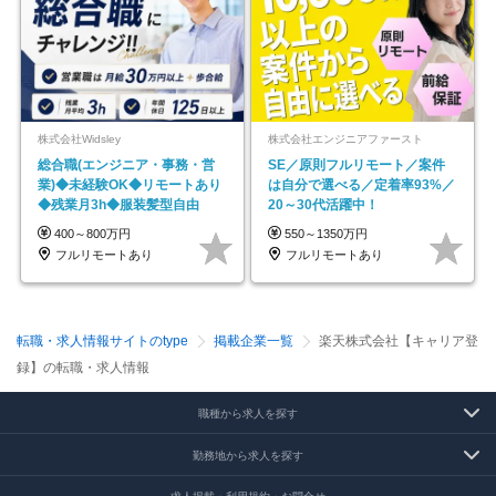
株式会社Widsley
株式会社エンジニアファースト
総合職(エンジニア・事務・営
SE／原則フルリモート／案件
業)◆未経験OK◆リモートあり
は自分で選べる／定着率93%／
◆残業月3h◆服装髪型自由
20～30代活躍中！
400～800万円
550～1350万円
フルリモートあり
フルリモートあり
転職・求人情報サイトのtype
掲載企業一覧
楽天株式会社【キャリア登
録】の転職・求人情報
職種から求人を探す
勤務地から求人を探す