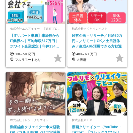
株式会社エスアイイー 【東京プロマーケット上場】
株式会社さくらインベスト
【ITサポート事務】未経験から
経営企画・リサーチ／月給30万
IT業界へ｜平均年収517万円｜
円～／リモートOK／土日祝休
ホワイト企業認定｜年休134日
み／生成AIを活用できる方歓迎
｜リモートOK
300～500万円
400～600万円
フルリモートあり
大阪府
株式会社トレンドクリエイト
株式会社ＯＬＣ
動画編集クリエイター◆未経験
動画クリエイター（YouTube・
OK／フルリモOK／ほぼ定時帰
TikTok）【フレックス/フルリ