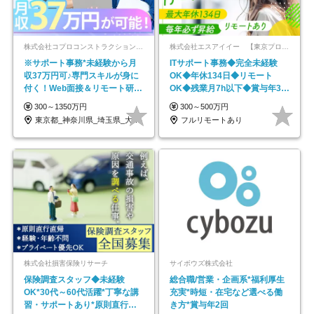
株式会社コプロコンストラクション【東証プライム上場コプロ・ホールディングス子会社】
株式会社エスアイイー 【東京プロマーケット上場】
※サポート事務*未経験から月
ITサポート事務◆完全未経験
収37万円可♪専門スキルが身に
OK◆年休134日◆リモート
付く！Web面接＆リモート研修
OK◆残業月7h以下◆賞与年3回
も充実♪/a
◆5年目まで必ず昇給
300～1350万円
300～500万円
東京都_神奈川県_埼玉県_大阪府_愛知県…
フルリモートあり
株式会社損害保険リサーチ
サイボウズ株式会社
保険調査スタッフ◆未経験
総合職/営業・企画系*福利厚生
OK*30代～60代活躍*丁寧な講
充実*時短・在宅など選べる働
習・サポートあり*原則直行直
き方*賞与年2回