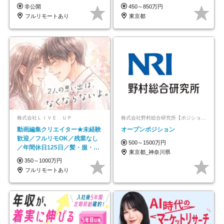
帰／全国募集・業務委託
非公開
450～850万円
フルリモートあり
東京都
株式会社ＬＩＶＥ ＵＰ
株式会社野村総合研究所【ポジションマッチ登録】
動画編集クリエイター★未経験
オープンポジション
歓迎／フルリモOK／残業なし
500～1500万円
／年間休日125日／髪・服・ネ
東京都_神奈川県
イル自由／研修充実で安心
350～1000万円
フルリモートあり