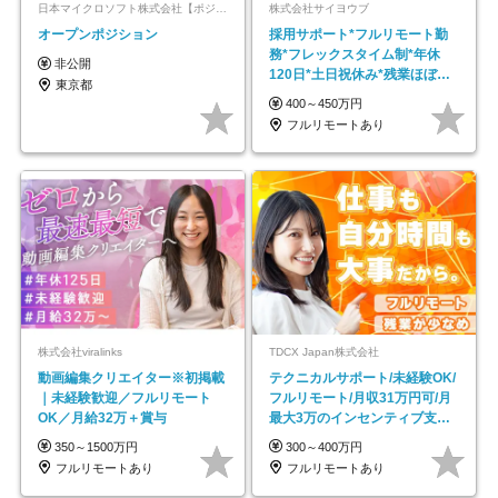
日本マイクロソフト株式会社【ポジションマッチ登録】
株式会社サイヨウブ
オープンポジション
採用サポート*フルリモート勤
務*フレックスタイム制*年休
非公開
120日*土日祝休み*残業ほぼな
東京都
し*育児中社員8割以上
400～450万円
フルリモートあり
株式会社viralinks
TDCX Japan株式会社
動画編集クリエイター※初掲載
テクニカルサポート/未経験OK/
｜未経験歓迎／フルリモート
フルリモート/月収31万円可/月
OK／月給32万＋賞与
最大3万のインセンティブ支給/
平均年齢33歳
350～1500万円
300～400万円
フルリモートあり
フルリモートあり