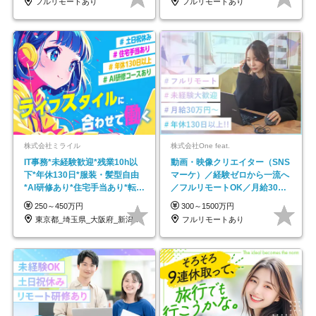
フルリモートあり
フルリモートあり
株式会社ミライル
株式会社One feat.
IT事務*未経験歓迎*残業10h以
動画・映像クリエイター（SNS
下*年休130日*服装・髪型自由
マーケ）／経験ゼロから一流へ
*AI研修あり*住宅手当あり*転勤
／フルリモートOK／月給30万
なし
円～／年休130日以上
250～450万円
300～1500万円
東京都_埼玉県_大阪府_新潟県_福岡県
フルリモートあり