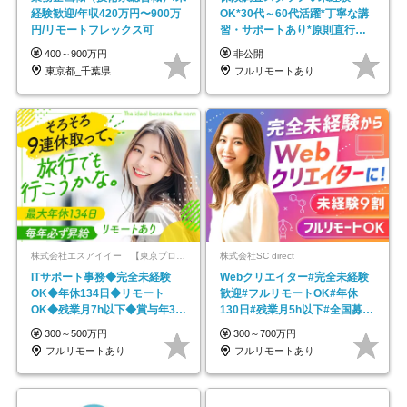
経験歓迎/年収420万円〜900万
OK*30代～60代活躍*丁寧な講
円/リモートフレックス可
習・サポートあり*原則直行直
帰／全国募集・業務委託
400～900万円
非公開
東京都_千葉県
フルリモートあり
株式会社エスアイイー 【東京プロマーケット上場】
株式会社SC direct
ITサポート事務◆完全未経験
Webクリエイター#完全未経験
OK◆年休134日◆リモート
歓迎#フルリモートOK#年休
OK◆残業月7h以下◆賞与年3回
130日#残業月5h以下#全国募集
◆5年目まで必ず昇給
#最大1年の研修
300～500万円
300～700万円
フルリモートあり
フルリモートあり