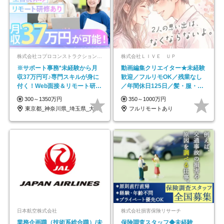
株式会社コプロコンストラクション【東証プライム上場コプロ・ホールディングス子会社】
株式会社ＬＩＶＥ ＵＰ
※サポート事務*未経験から月
動画編集クリエイター★未経験
収37万円可♪専門スキルが身に
歓迎／フルリモOK／残業なし
付く！Web面接＆リモート研修
／年間休日125日／髪・服・ネ
も充実♪/a
イル自由／研修充実で安心
300～1350万円
350～1000万円
東京都_神奈川県_埼玉県_大阪府_愛知県…
フルリモートあり
日本航空株式会社
株式会社損害保険リサーチ
業務企画職（技術系総合職）/未
保険調査スタッフ◆未経験