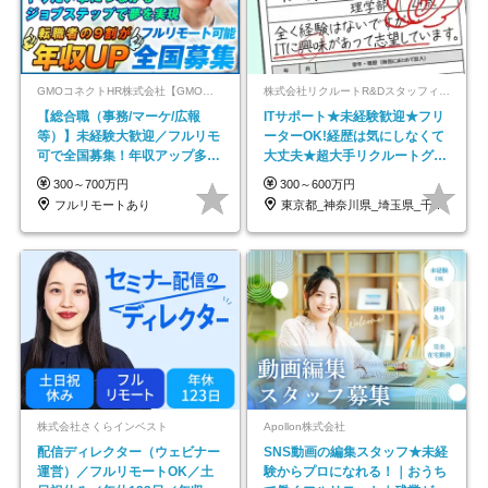
GMOコネクトHR株式会社【GMOインターネットグループ】
株式会社リクルートR&Dスタッフィング【リクルートグループ】
【総合職（事務/マーケ/広報
ITサポート★未経験歓迎★フリ
等）】未経験大歓迎／フルリモ
ーターOK!経歴は気にしなくて
可で全国募集！年収アップ多数
大丈夫★超大手リクルートグル
★年休最大130日★
ープの正社員/sg
300～700万円
300～600万円
フルリモートあり
東京都_神奈川県_埼玉県_千葉県_大阪府…
株式会社さくらインベスト
Apollon株式会社
配信ディレクター（ウェビナー
SNS動画の編集スタッフ★未経
運営）／フルリモートOK／土
験からプロになれる！｜おうち