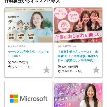
行動履歴からオススメの求人
Apollon株式会社
合同会社Willmate
データ入力/完全在宅・フルリモ
【事務】働き方ファースト／未
ートOK！
経験OK！／充実研修／年休127
日～／残業なし／平均20代／リ
300～550万円
モートOK
400～550万円
フルリモートあり
フルリモートあり