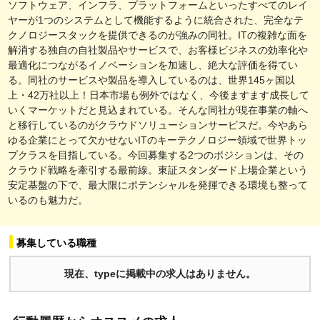
ソフトウェア、インフラ、プラットフォームといったすべてのレイ
ヤーが1つのシステムとして機能するように統合された、完全なテ
クノロジースタックを提供できるのが強みの同社。ITの複雑な面を
解消する独自の自社製品やサービスで、お客様ビジネスの効率化や
最適化につながるイノベーションを加速し、絶大な評価を得てい
る。同社のサービスや製品を導入しているのは、世界145ヶ国以
上・42万社以上！日本市場も例外ではなく、今後ますます成長して
いくマーケットだと見込まれている。そんな同社が現在事業の軸へ
と移行しているのがクラウドソリューションサービスだ。今やあら
ゆる企業にとって欠かせないITのキーテクノロジー領域で世界トッ
プクラスを目指している。今回募集する2つのポジションは、その
クラウド戦略を牽引する最前線。東証スタンダード上場企業という
安定基盤の下で、最大限にポテンシャルを発揮できる環境も整って
いるのも魅力だ。
募集している職種
現在、typeに掲載中の求人はありません。