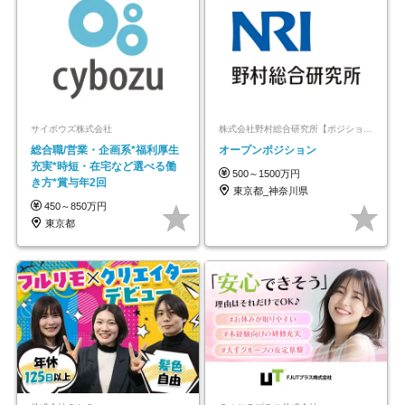
サイボウズ株式会社
株式会社野村総合研究所【ポジションマッチ登録】
総合職/営業・企画系*福利厚生
オープンポジション
充実*時短・在宅など選べる働
500～1500万円
き方*賞与年2回
東京都_神奈川県
450～850万円
東京都