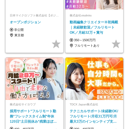
日本マイクロソフト株式会社【ポジションマッチ登録】
株式会社viralinks
オープンポジション
動画編集クリエイター※初掲載
｜未経験歓迎／フルリモート
非公開
OK／月給32万＋賞与
東京都
350～1500万円
フルリモートあり
株式会社サイヨウブ
TDCX Japan株式会社
採用サポート*フルリモート勤
テクニカルサポート/未経験OK/
務*フレックスタイム制*年休
フルリモート/月収31万円可/月
120日*土日祝休み*残業ほぼな
最大3万のインセンティブ支給/
し*育児中社員8割以上
平均年齢33歳
400～450万円
300～400万円