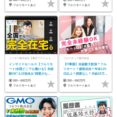
フルリモートあり
フルリモートあり
ミイダス株式会社【東証プライム上場パーソルグループ】
フルスタック株式会社
インサイドセールス【フルリモ
【IT事務】未経験大歓迎＊フル
ート/全国どこでも働ける】未経
リモート＊服装自由＊年休125
験OK*土日祝休み*残業少なめ*
日以上＊残業なし＊月給26万円
在宅勤務手当あり
以上
300～600万円
350～500万円
フルリモートあり
フルリモートあり