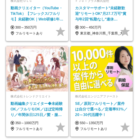
株式会社ＯＬＣ
ＦＪＵＴプラス株式会社
動画クリエイター（YouTube・
カスタマーサポート*未経験歓
TikTok）【フレックス/フルリ
迎*リモートOK*月27.7万可*賞
モ】未経験OK｜Web研修1年間
与年2回*転勤なし*連休
｜副業OK
OK/ZE010232
300～350万円
300～450万円
フルリモートあり
東京都_神奈川県_千葉県_大阪府_愛知県…
株式会社トレンドクリエイト
株式会社エンジニアファースト
動画編集クリエイター◆未経験
SE／原則フルリモート／案件
OK／フルリモOK／ほぼ定時帰
は自分で選べる／定着率93%／
り／年間休日125日／髪・服・
20～30代活躍中！
ネイル自由／副業OK
350～1000万円
550～1350万円
フルリモートあり
フルリモートあり