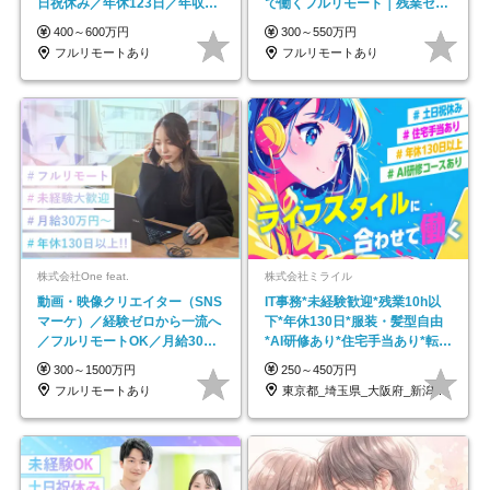
日祝休み／年休123日／年収
で働くフルリモート｜残業ゼロ
600万円可
で18時退勤◎
400～600万円
300～550万円
フルリモートあり
フルリモートあり
株式会社One feat.
株式会社ミライル
動画・映像クリエイター（SNS
IT事務*未経験歓迎*残業10h以
マーケ）／経験ゼロから一流へ
下*年休130日*服装・髪型自由
／フルリモートOK／月給30万
*AI研修あり*住宅手当あり*転勤
円～／年休130日以上
なし
300～1500万円
250～450万円
フルリモートあり
東京都_埼玉県_大阪府_新潟県_福岡県