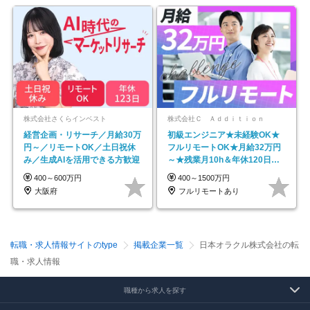
株式会社さくらインベスト
株式会社Ｃ Ａｄｄｉｔｉｏｎ
経営企画・リサーチ／月給30万
初級エンジニア★未経験OK★
円～／リモートOK／土日祝休
フルリモートOK★月給32万円
み／生成AIを活用できる方歓迎
～★残業月10h＆年休120日以
上★副業可
400～600万円
400～1500万円
大阪府
フルリモートあり
転職・求人情報サイトのtype
掲載企業一覧
日本オラクル株式会社の転
職・求人情報
職種から求人を探す