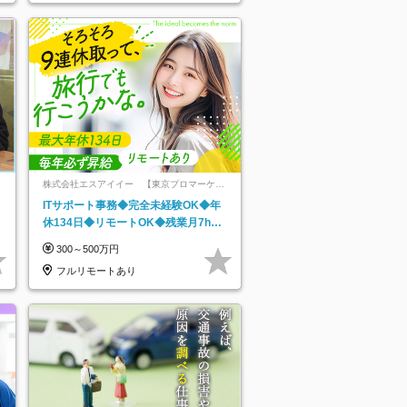
株式会社エスアイイー 【東京プロマーケッ
ト上場】
ITサポート事務◆完全未経験OK◆年
休134日◆リモートOK◆残業月7h以
下◆賞与年3回◆5年目まで必ず昇給
300～500万円
フルリモートあり