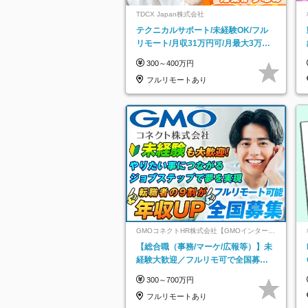
TDCX Japan株式会社
テクニカルサポート/未経験OK/フル
リモート/月収31万円可/月最大3万の
インセンティブ支給/平均年齢33歳
300～400万円
フルリモートあり
GMOコネクトHR株式会社【GMOインターネ
ットグループ】
【総合職（事務/マーケ/広報等）】未
経験大歓迎／フルリモ可で全国募
集！年収アップ多数★年休最大130日
300～700万円
★
フルリモートあり