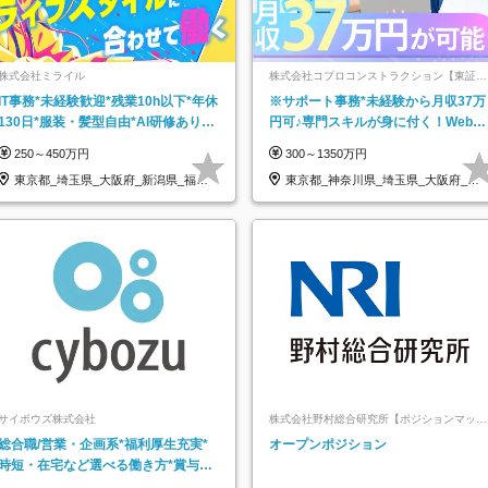
株式会社ミライル
株式会社コプロコンストラクション【東証プ
ライム上場コプロ・ホールディングス子会
IT事務*未経験歓迎*残業10h以下*年休
※サポート事務*未経験から月収37万
社】
130日*服装・髪型自由*AI研修あり*
円可♪専門スキルが身に付く！Web面
住宅手当あり*転勤なし
接＆リモート研修も充実♪/a
250～450万円
300～1350万円
東京都_埼玉県_大阪府_新潟県_福岡
東京都_神奈川県_埼玉県_大阪府_愛
県
知県…
サイボウズ株式会社
株式会社野村総合研究所【ポジションマッチ
登録】
総合職/営業・企画系*福利厚生充実*
オープンポジション
時短・在宅など選べる働き方*賞与年
2回