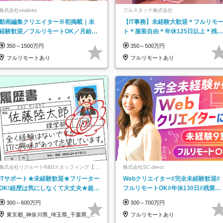
株式会社viralinks
フルスタック株式会社
動画編集クリエイター※初掲載｜未
【IT事務】未経験大歓迎＊フルリモ
経験歓迎／フルリモートOK／月給32
ト＊服装自由＊年休125日以上＊残業
万＋賞与
なし＊月給26万円以上
350～1500万円
350～500万円
フルリモートあり
フルリモートあり
株式会社リクルートR&Dスタッフィング【リ
株式会社SC direct
クルートグループ】
ITサポート★未経験歓迎★フリーター
Webクリエイター#完全未経験歓迎#
OK!経歴は気にしなくて大丈夫★超大
フルリモートOK#年休130日#残業月
手リクルートグループの正社員/sg
5h以下#全国募集#最大1年の研修
300～600万円
300～700万円
東京都_神奈川県_埼玉県_千葉県_大
フルリモートあり