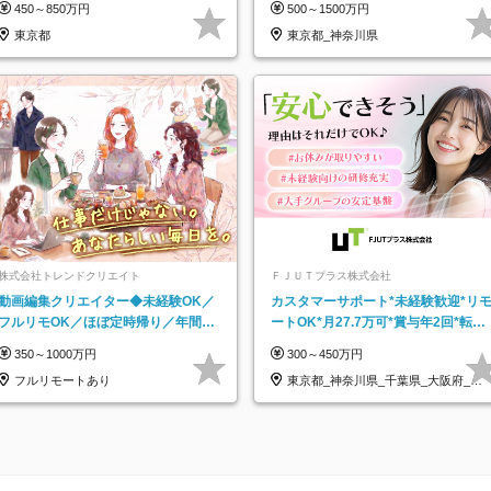
450～850万円
500～1500万円
東京都
東京都_神奈川県
株式会社トレンドクリエイト
ＦＪＵＴプラス株式会社
動画編集クリエイター◆未経験OK／
カスタマーサポート*未経験歓迎*リ
フルリモOK／ほぼ定時帰り／年間休
ートOK*月27.7万可*賞与年2回*転勤
日125日／髪・服・ネイル自由／副業
なし*連休OK/ZE010232
350～1000万円
300～450万円
OK
フルリモートあり
東京都_神奈川県_千葉県_大阪府_愛
知県…