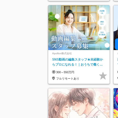
Apollon株式会社
SNS動画の編集スタッフ★未経験か
らプロになれる！｜おうちで働くフ
ルリモート｜残業ゼロで18時退勤◎
300～550万円
フルリモートあり