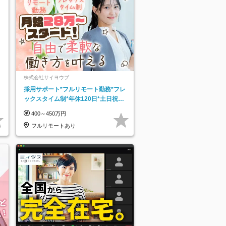
株式会社サイヨウブ
採用サポート*フルリモート勤務*フレ
ックスタイム制*年休120日*土日祝休
み*残業ほぼなし*育児中社員8割以上
400～450万円
フルリモートあり