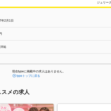
ジュリー
07年2月1日
円
川洋祐
現在typeに掲載中の求人はありません。
typeトップに戻る
ススメの求人