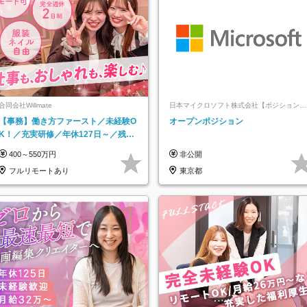
合同会社Willmate
日本マイクロソフト株式会社【ポジションマ
ッチ登録】
【事務】働き方ファースト／未経験O
オープンポジション
K！／充実研修／年休127日～／残業
なし／平均20代／リモートOK
400～550万円
非公開
フルリモートあり
東京都