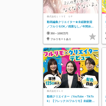
株式会社ＬＩＶＥ ＵＰ
動画編集クリエイター★未経験歓迎
／フルリモOK／残業なし／年間休日
125日／髪・服・ネイル自由／研修充
350～1000万円
実で安心
フルリモートあり
株式会社ＯＬＣ
動画クリエイター（YouTube・TikTo
k）【フレックス/フルリモ】未経験O
K｜Web研修1年間｜副業OK