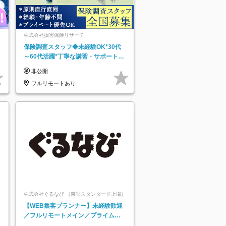
株式会社損害保険リサーチ
保険調査スタッフ◆未経験OK*30代
～60代活躍*丁寧な講習・サポートあ
り*原則直行直帰／全国募集・業務委
非公開
託
フルリモートあり
株式会社ぐるなび （東証スタンダード上場）
【WEB集客プランナー】未経験歓迎
／フルリモートメイン／プライム上
場／土日祝休み／東京・大阪・名古