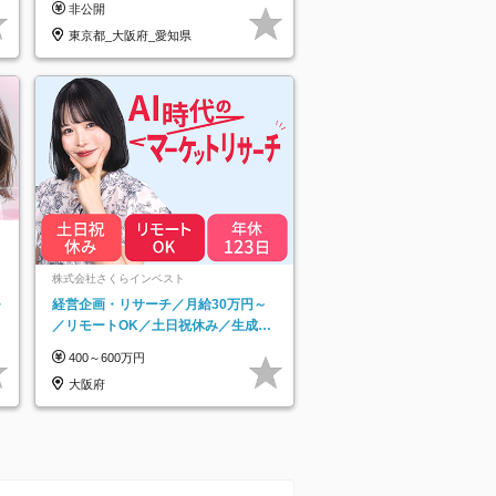
非公開
屋
東京都_大阪府_愛知県
株式会社さくらインベスト
モ
経営企画・リサーチ／月給30万円～
／リモートOK／土日祝休み／生成AI
を活用できる方歓迎
400～600万円
大阪府