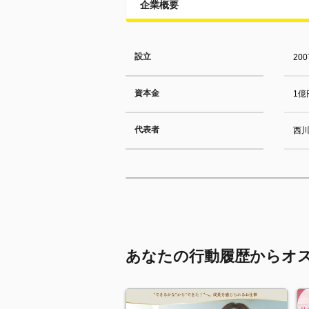
企業概要
設立
20
資本金
1億
代表者
西
あなたの行動履歴からオ