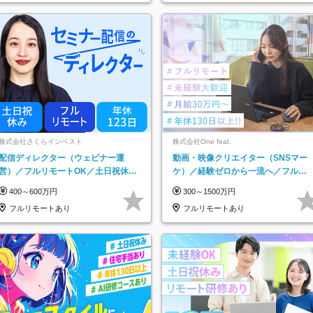
阪府…
株式会社さくらインベスト
株式会社One feat.
配信ディレクター（ウェビナー運
動画・映像クリエイター（SNSマー
営）／フルリモートOK／土日祝休み
ケ）／経験ゼロから一流へ／フルリ
／年休123日／年収600万円可
モートOK／月給30万円～／年休130
400～600万円
300～1500万円
日以上
フルリモートあり
フルリモートあり