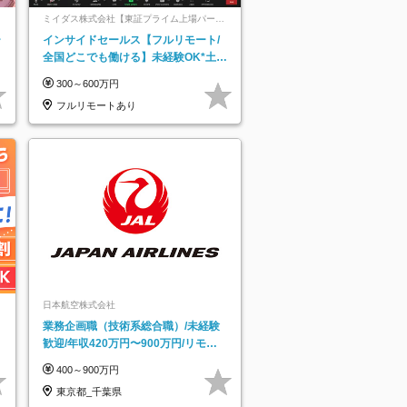
ミイダス株式会社【東証プライム上場パーソ
ルグループ】
ー
インサイドセールス【フルリモート/
全国どこでも働ける】未経験OK*土日
祝休み*残業少なめ*在宅勤務手当あり
300～600万円
フルリモートあり
日本航空株式会社
業務企画職（技術系総合職）/未経験
歓迎/年収420万円〜900万円/リモー
トフレックス可
400～900万円
東京都_千葉県