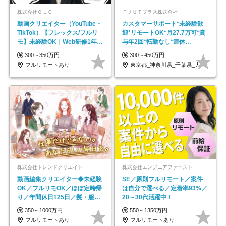
株式会社ＯＬＣ
ＦＪＵＴプラス株式会社
動画クリエイター（YouTube・
カスタマーサポート*未経験歓
TikTok）【フレックス/フルリ
迎*リモートOK*月27.7万可*賞
モ】未経験OK｜Web研修1年間
与年2回*転勤なし*連休
｜副業OK
OK/ZE010232
300～350万円
300～450万円
フルリモートあり
東京都_神奈川県_千葉県_大阪府_愛知県…
株式会社トレンドクリエイト
株式会社エンジニアファースト
動画編集クリエイター◆未経験
SE／原則フルリモート／案件
OK／フルリモOK／ほぼ定時帰
は自分で選べる／定着率93%／
り／年間休日125日／髪・服・
20～30代活躍中！
ネイル自由／副業OK
350～1000万円
550～1350万円
フルリモートあり
フルリモートあり