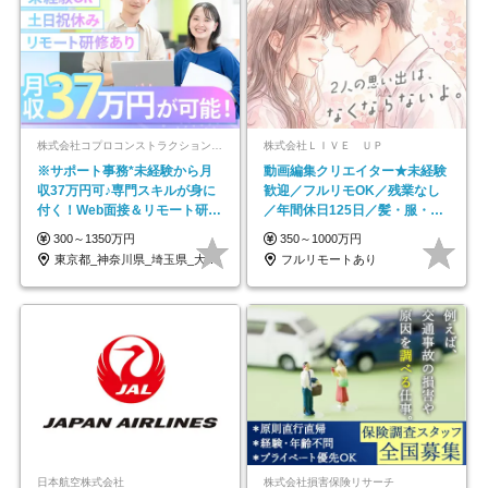
株式会社コプロコンストラクション【東証プライム上場コプロ・ホールディングス子会社】
株式会社ＬＩＶＥ ＵＰ
※サポート事務*未経験から月
動画編集クリエイター★未経験
収37万円可♪専門スキルが身に
歓迎／フルリモOK／残業なし
付く！Web面接＆リモート研修
／年間休日125日／髪・服・ネ
も充実♪/a
イル自由／研修充実で安心
300～1350万円
350～1000万円
東京都_神奈川県_埼玉県_大阪府_愛知県…
フルリモートあり
日本航空株式会社
株式会社損害保険リサーチ