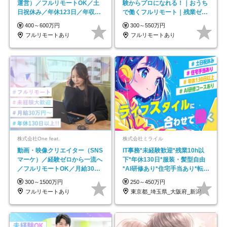
運営）／フルリモートOK／土
験からプロになれる！｜おうち
日祝休み／年休123日／年収
で働くフルリモート｜残業ゼロ
600万円可
で18時退勤◎
400～600万円
300～550万円
フルリモートあり
フルリモートあり
株式会社One feat.
株式会社ミライル
動画・映像クリエイター（SNS
IT事務*未経験歓迎*残業10h以
マーケ）／経験ゼロから一流へ
下*年休130日*服装・髪型自由
／フルリモートOK／月給30万
*AI研修あり*住宅手当あり*転勤
円～／年休130日以上
なし
300～1500万円
250～450万円
フルリモートあり
東京都_埼玉県_大阪府_新潟県_福岡県