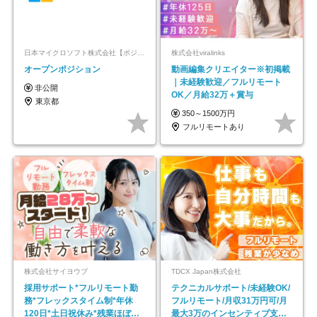
日本マイクロソフト株式会社【ポジションマッチ登録】
株式会社viralinks
オープンポジション
動画編集クリエイター※初掲載
｜未経験歓迎／フルリモート
非公開
OK／月給32万＋賞与
東京都
350～1500万円
フルリモートあり
株式会社サイヨウブ
TDCX Japan株式会社
採用サポート*フルリモート勤
テクニカルサポート/未経験OK/
務*フレックスタイム制*年休
フルリモート/月収31万円可/月
120日*土日祝休み*残業ほぼな
最大3万のインセンティブ支給/