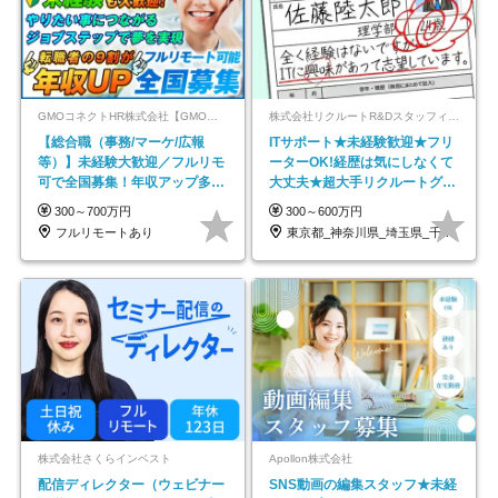
GMOコネクトHR株式会社【GMOインターネットグループ】
株式会社リクルートR&Dスタッフィング【リクルートグループ】
【総合職（事務/マーケ/広報
ITサポート★未経験歓迎★フリ
等）】未経験大歓迎／フルリモ
ーターOK!経歴は気にしなくて
可で全国募集！年収アップ多数
大丈夫★超大手リクルートグル
★年休最大130日★
ープの正社員/sg
300～700万円
300～600万円
フルリモートあり
東京都_神奈川県_埼玉県_千葉県_大阪府…
株式会社さくらインベスト
Apollon株式会社
配信ディレクター（ウェビナー
SNS動画の編集スタッフ★未経