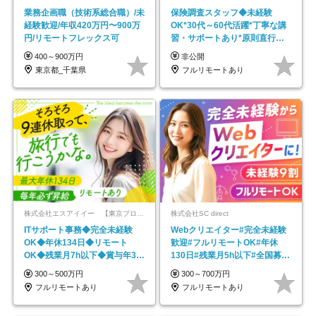
業務企画職（技術系総合職）/未
保険調査スタッフ◆未経験
経験歓迎/年収420万円〜900万
OK*30代～60代活躍*丁寧な講
円/リモートフレックス可
習・サポートあり*原則直行直
帰／全国募集・業務委託
400～900万円
非公開
東京都_千葉県
フルリモートあり
株式会社エスアイイー 【東京プロマーケット上場】
株式会社SC direct
ITサポート事務◆完全未経験
Webクリエイター#完全未経験
OK◆年休134日◆リモート
歓迎#フルリモートOK#年休
OK◆残業月7h以下◆賞与年3回
130日#残業月5h以下#全国募集
◆5年目まで必ず昇給
#最大1年の研修
300～500万円
300～700万円
フルリモートあり
フルリモートあり