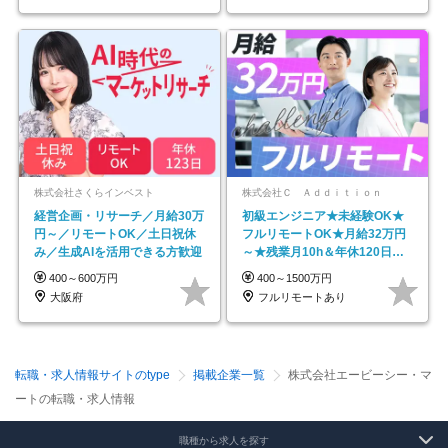
株式会社さくらインベスト
株式会社Ｃ Ａｄｄｉｔｉｏｎ
経営企画・リサーチ／月給30万
初級エンジニア★未経験OK★
円～／リモートOK／土日祝休
フルリモートOK★月給32万円
み／生成AIを活用できる方歓迎
～★残業月10h＆年休120日以
上★副業可
400～600万円
400～1500万円
大阪府
フルリモートあり
転職・求人情報サイトのtype
掲載企業一覧
株式会社エービーシー・マ
ートの転職・求人情報
職種から求人を探す