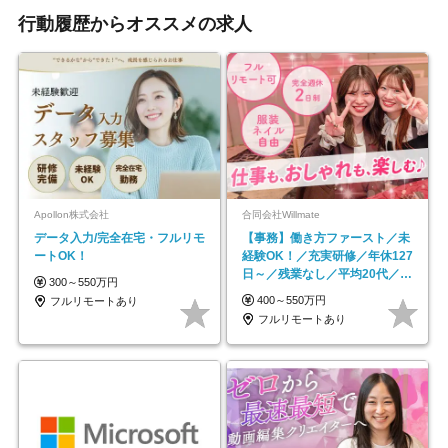
行動履歴からオススメの求人
Apollon株式会社
合同会社Willmate
データ入力/完全在宅・フルリモ
【事務】働き方ファースト／未
ートOK！
経験OK！／充実研修／年休127
日～／残業なし／平均20代／リ
300～550万円
モートOK
400～550万円
フルリモートあり
フルリモートあり