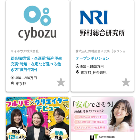
サイボウズ株式会社
株式会社野村総合研究所【ポジションマッチ登録】
総合職/営業・企画系*福利厚生
オープンポジション
充実*時短・在宅など選べる働
500～1500万円
き方*賞与年2回
東京都_神奈川県
450～850万円
東京都