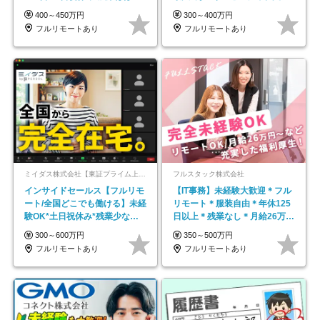
し*育児中社員8割以上
平均年齢33歳
400～450万円
300～400万円
フルリモートあり
フルリモートあり
ミイダス株式会社【東証プライム上場パーソルグループ】
フルスタック株式会社
インサイドセールス【フルリモ
【IT事務】未経験大歓迎＊フル
ート/全国どこでも働ける】未経
リモート＊服装自由＊年休125
験OK*土日祝休み*残業少なめ*
日以上＊残業なし＊月給26万円
在宅勤務手当あり
以上
300～600万円
350～500万円
フルリモートあり
フルリモートあり