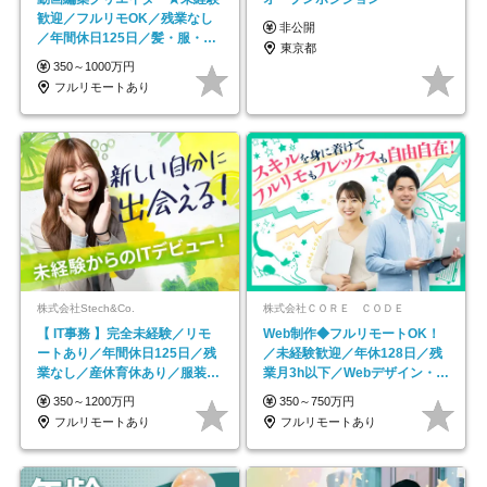
歓迎／フルリモOK／残業なし
非公開
／年間休日125日／髪・服・ネ
東京都
イル自由／研修充実で安心
350～1000万円
フルリモートあり
株式会社Stech&Co.
株式会社ＣＯＲＥ ＣＯＤＥ
【 IT事務 】完全未経験／リモ
Web制作◆フルリモートOK！
ートあり／年間休日125日／残
／未経験歓迎／年休128日／残
業なし／産休育休あり／服装・
業月3h以下／Webデザイン・
髪型自由／毎年昇給
ECサイトやHP制作
350～1200万円
350～750万円
フルリモートあり
フルリモートあり