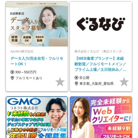
Apollon株式会社
株式会社ぐるなび （東証スタンダード上場）
データ入力/完全在宅・フルリモ
【WEB集客プランナー】未経
ートOK！
験歓迎／フルリモートメイン／
プライム上場／土日祝休み／東
300～550万円
京・大阪・名古屋
非公開
フルリモートあり
東京都_大阪府_愛知県