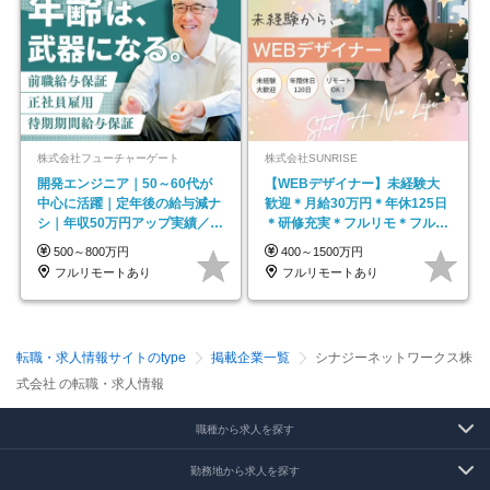
株式会社フューチャーゲート
株式会社SUNRISE
開発エンジニア｜50～60代が
【WEBデザイナー】未経験大
中心に活躍｜定年後の給与減ナ
歓迎＊月給30万円＊年休125日
シ｜年収50万円アップ実績／昇
＊研修充実＊フルリモ＊フルフ
給率92％（直近3年）
レックス＊
500～800万円
400～1500万円
フルリモートあり
フルリモートあり
転職・求人情報サイトのtype
掲載企業一覧
シナジーネットワークス株
式会社 の転職・求人情報
職種から求人を探す
勤務地から求人を探す