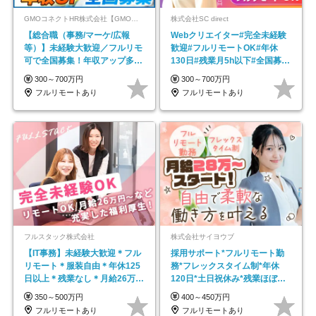
GMOコネクトHR株式会社【GMOインターネットグループ】
株式会社SC direct
【総合職（事務/マーケ/広報
Webクリエイター#完全未経験
等）】未経験大歓迎／フルリモ
歓迎#フルリモートOK#年休
可で全国募集！年収アップ多数
130日#残業月5h以下#全国募集
★年休最大130日★
#最大1年の研修
300～700万円
300～700万円
フルリモートあり
フルリモートあり
フルスタック株式会社
株式会社サイヨウブ
【IT事務】未経験大歓迎＊フル
採用サポート*フルリモート勤
リモート＊服装自由＊年休125
務*フレックスタイム制*年休
日以上＊残業なし＊月給26万円
120日*土日祝休み*残業ほぼな
以上
し*育児中社員8割以上
350～500万円
400～450万円
フルリモートあり
フルリモートあり