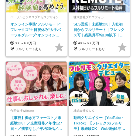
パーソルビジネスプロセスデザイン株式会社 事業開発本部
株式会社プロエフィカ
オンライン事務*フルリモート*
SES営業｜未経験OK｜入社初
フレックス*土日祝休み*大手パ
日からフルリモート｜フレック
ーソルグループ*オンライン面
ス可｜残業月平均10h以下｜事
接*30～40代活躍中
業立ち上げメンバー
300～450万円
400～600万円
フルリモートあり
フルリモートあり
合同会社Willmate
株式会社ＯＬＣ
【事務】働き方ファースト／未
動画クリエイター（YouTube・
経験OK！／充実研修／年休127
TikTok）【フレックス/フルリ
日～／残業なし／平均20代／リ
モ】未経験OK｜Web研修1年間
モートOK
｜副業OK