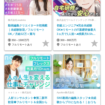
株式会社viralinks
株式会社ワールドインテック ITS事業部【東証プライム上場グループ】
動画編集クリエイター※初掲載
初級エンジニア■完全未経験
｜未経験歓迎／フルリモート
OK■リモートのIT基礎研修最大
OK／月給32万＋賞与
3ヵ月で1人前へ■残業月8.5h■
安定基盤/STR
350～1500万円
300～800万円
フルリモートあり
フルリモートあり
ｎｏｔａｒｉ株式会社
Apollon株式会社
人材コンサルタント◆第二新卒
SNS動画の編集スタッフ★未経
歓迎◆フルリモート＆全国から
験からプロになれる！｜おうち