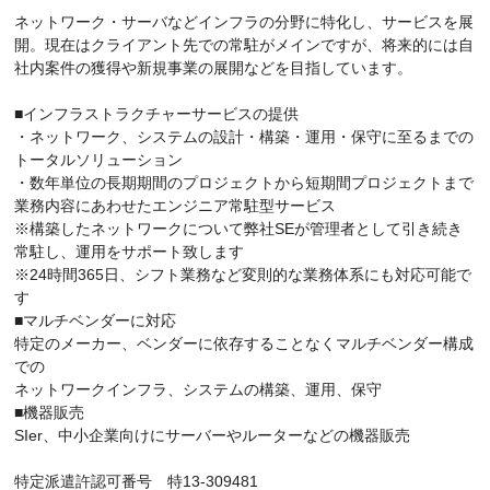
ネットワーク・サーバなどインフラの分野に特化し、サービスを展
開。現在はクライアント先での常駐がメインですが、将来的には自
社内案件の獲得や新規事業の展開などを目指しています。
■インフラストラクチャーサービスの提供
・ネットワーク、システムの設計・構築・運用・保守に至るまでの
トータルソリューション
・数年単位の長期期間のプロジェクトから短期間プロジェクトまで
業務内容にあわせたエンジニア常駐型サービス
※構築したネットワークについて弊社SEが管理者として引き続き
常駐し、運用をサポート致します
※24時間365日、シフト業務など変則的な業務体系にも対応可能で
す
■マルチベンダーに対応
特定のメーカー、ベンダーに依存することなくマルチベンダー構成
での
ネットワークインフラ、システムの構築、運用、保守
■機器販売
SIer、中小企業向けにサーバーやルーターなどの機器販売
特定派遣許認可番号 特13-309481