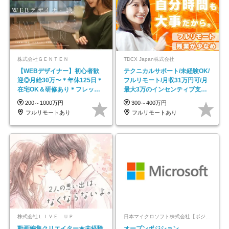
株式会社ＧＥＮＴＥＮ
TDCX Japan株式会社
【WEBデザイナー】初⼼者歓
テクニカルサポート/未経験OK/
迎◎⽉給30万〜＊年休125⽇＊
フルリモート/月収31万円可/月
在宅OK＆研修あり＊フレック
最大3万のインセンティブ支給/
ス
平均年齢33歳
200～1000万円
300～400万円
フルリモートあり
フルリモートあり
株式会社ＬＩＶＥ ＵＰ
日本マイクロソフト株式会社【ポジションマッチ登録】
動画編集クリエイター★未経験
オープンポジション