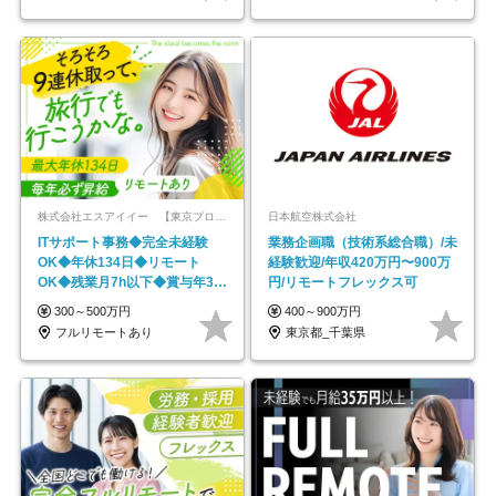
株式会社エスアイイー 【東京プロマーケット上場】
日本航空株式会社
ITサポート事務◆完全未経験
業務企画職（技術系総合職）/未
OK◆年休134日◆リモート
経験歓迎/年収420万円〜900万
OK◆残業月7h以下◆賞与年3回
円/リモートフレックス可
◆5年目まで必ず昇給
300～500万円
400～900万円
フルリモートあり
東京都_千葉県