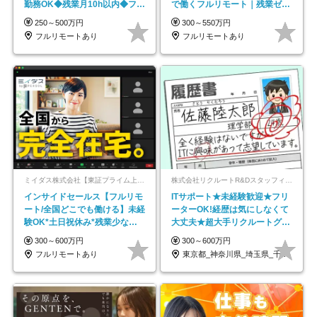
勤務OK◆残業月10h以内◆フレ
で働くフルリモート｜残業ゼロ
ックス制
で18時退勤◎
250～500万円
300～550万円
フルリモートあり
フルリモートあり
ミイダス株式会社【東証プライム上場パーソルグループ】
株式会社リクルートR&Dスタッフィング【リクルートグループ】
インサイドセールス【フルリモ
ITサポート★未経験歓迎★フリ
ート/全国どこでも働ける】未経
ーターOK!経歴は気にしなくて
験OK*土日祝休み*残業少なめ*
大丈夫★超大手リクルートグル
在宅勤務手当あり
ープの正社員/sg
300～600万円
300～600万円
フルリモートあり
東京都_神奈川県_埼玉県_千葉県_大阪府…