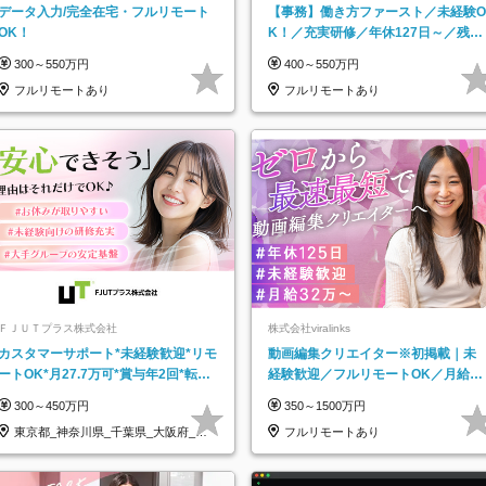
データ入力/完全在宅・フルリモート
【事務】働き方ファースト／未経験O
OK！
K！／充実研修／年休127日～／残業
なし／平均20代／リモートOK
300～550万円
400～550万円
フルリモートあり
フルリモートあり
ＦＪＵＴプラス株式会社
株式会社viralinks
カスタマーサポート*未経験歓迎*リモ
動画編集クリエイター※初掲載｜未
ートOK*月27.7万可*賞与年2回*転勤
経験歓迎／フルリモートOK／月給32
なし*連休OK/ZE010232
万＋賞与
300～450万円
350～1500万円
東京都_神奈川県_千葉県_大阪府_愛
フルリモートあり
知県…