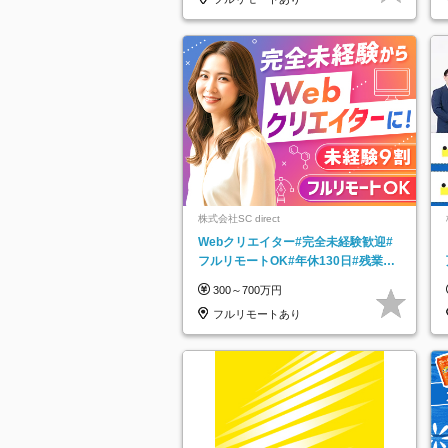
株式会社SC direct
Webクリエイター#完全未経験歓迎#
フルリモートOK#年休130日#残業月
5h以下#全国募集#最大1年の研修
300～700万円
フルリモートあり