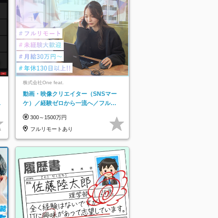
株式会社One feat.
動画・映像クリエイター（SNSマー
日
ケ）／経験ゼロから一流へ／フルリ
り
モートOK／月給30万円～／年休130
300～1500万円
日以上
フルリモートあり