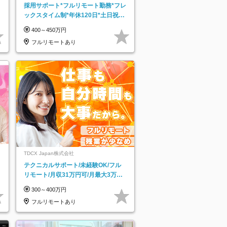
採用サポート*フルリモート勤務*フレ
ックスタイム制*年休120日*土日祝休
み*残業ほぼなし*育児中社員8割以上
400～450万円
フルリモートあり
TDCX Japan株式会社
テクニカルサポート/未経験OK/フル
リモート/月収31万円可/月最大3万の
インセンティブ支給/平均年齢33歳
300～400万円
フルリモートあり