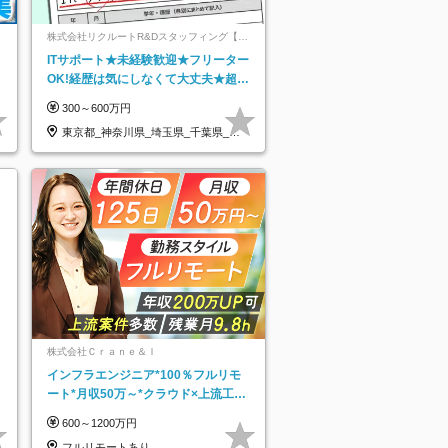
ネ
株式会社リクルートR&Dスタッフィング【リ
クルートグループ】
ITサポート★未経験歓迎★フリーター
OK!経歴は気にしなくて大丈夫★超大
手リクルートグループの正社員/sg
300～600万円
東京都_神奈川県_埼玉県_千葉県_大
阪府…
株式会社Ｃｒａｎｅ＆Ｉ
インフラエンジニア*100％フルリモ
ート*月収50万～*クラウド×上流工程
*前職給与保証*残業月9.8h
600～1200万円
フルリモートあり