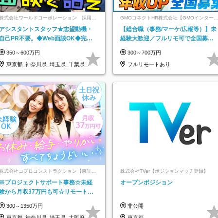
株式会社ワールドコーポレーション 採用事
GMOコネクトHR株式会社【GMOインター
業部【上場グループ】
ットグループ】
アシスタントスタッフ★志望動機・
【総合職（事務/マーケ/広報等）】未
自己PR不要。◆Web面談OK◆完全
経験大歓迎／フルリモ可で全国募
週休2日◆年収700万円可/p13
集！年収アップ多数★年休最大130日
350～600万円
300～700万円
★
東京都_神奈川県_埼玉県_千葉県_大
フルリモートあり
阪府…
株式会社コプロコンストラクション【東証プ
株式会社TVer【ポジションマッチ登録】
ライム上場コプロ・ホールディングス子会
※プロジェクトサポート事務☆未経
オープンポジション
社】
験から月収37万円も可☆リモート研
修あり☆土日祝休☆20代～30代活躍/
300～1350万円
非公開
b
東京都_神奈川県_埼玉県_大阪府_愛
東京都