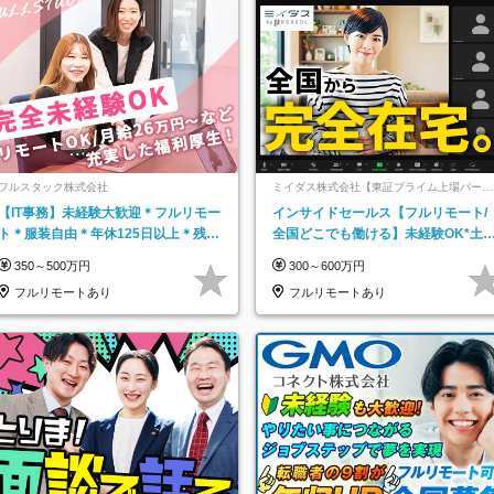
フルスタック株式会社
ミイダス株式会社【東証プライム上場パーソ
ルグループ】
【IT事務】未経験大歓迎＊フルリモー
インサイドセールス【フルリモート/
ト＊服装自由＊年休125日以上＊残業
全国どこでも働ける】未経験OK*土
なし＊月給26万円以上
祝休み*残業少なめ*在宅勤務手当あ
350～500万円
300～600万円
フルリモートあり
フルリモートあり