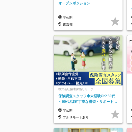
ッチ登録】
オープンポジション
非公開
東京都
株式会社損害保険リサーチ
保険調査スタッフ◆未経験OK*30代
～60代活躍*丁寧な講習・サポートあ
り*原則直行直帰／全国募集・業務委
非公開
託
フルリモートあり