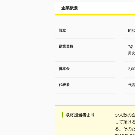
企業概要
設立
昭和
従業員数
7名
男女
資本金
2,
代表者
代表
取材担当者より
少人数の
して頂け
る。その