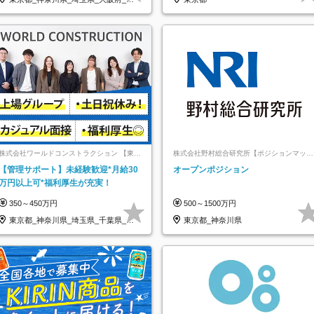
知県…
株式会社ワールドコンストラクション 【東証
株式会社野村総合研究所【ポジションマッチ
一部】 (ワールドホールディングス・グルー
登録】
【管理サポート】未経験歓迎*月給30
オープンポジション
プ)
万円以上可*福利厚生が充実！
350～450万円
500～1500万円
東京都_神奈川県_埼玉県_千葉県_大
東京都_神奈川県
阪府…