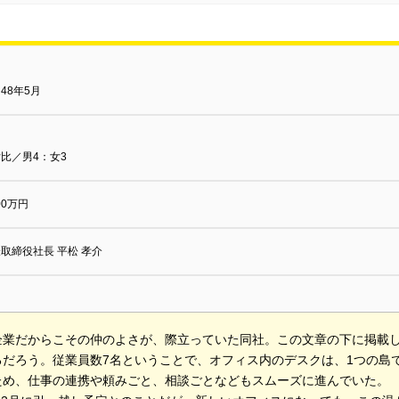
48年5月
比／男4：女3
000万円
取締役社長 平松 孝介
企業だからこその仲のよさが、際立っていた同社。この文章の下に掲載
るだろう。従業員数7名ということで、オフィス内のデスクは、1つの島
ため、仕事の連携や頼みごと、相談ごとなどもスムーズに進んでいた。