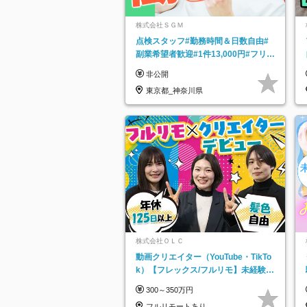
株式会社ＳＧＭ
点検スタッフ#勤務時間＆日数自由#
副業希望者歓迎#1件13,000円#フリー
ターOK#資格スキル不要
非公開
東京都_神奈川県
株式会社ＯＬＣ
動画クリエイター（YouTube・TikTo
k）【フレックス/フルリモ】未経験O
K｜Web研修1年間｜副業OK
300～350万円
フルリモートあり