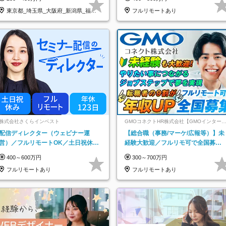
東京都_埼玉県_大阪府_新潟県_福岡
フルリモートあり
県
株式会社さくらインベスト
GMOコネクトHR株式会社【GMOインター
ットグループ】
配信ディレクター（ウェビナー運
【総合職（事務/マーケ/広報等）】未
営）／フルリモートOK／土日祝休み
経験大歓迎／フルリモ可で全国募
／年休123日／年収600万円可
集！年収アップ多数★年休最大130日
400～600万円
300～700万円
★
フルリモートあり
フルリモートあり