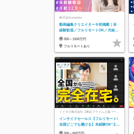
株式会社viralinks
動画編集クリエイター※初掲載｜未
経験歓迎／フルリモートOK／月給32
万＋賞与
350～1500万円
フルリモートあり
ミイダス株式会社【東証プライム上場パーソ
ルグループ】
インサイドセールス【フルリモート/
全国どこでも働ける】未経験OK*土日
祝休み*残業少なめ*在宅勤務手当あり
300～600万円