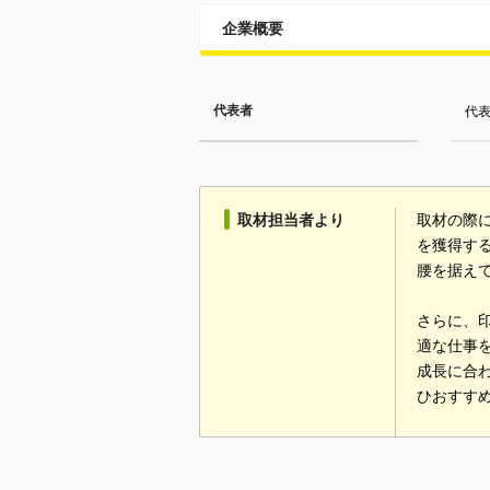
企業概要
代表者
代表
取材担当者より
取材の際
を獲得す
腰を据え
さらに、
適な仕事
成長に合
ひおすす