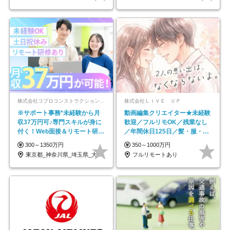
株式会社コプロコンストラクション【東証プライム上場コプロ・ホールディングス子会社】
株式会社ＬＩＶＥ ＵＰ
※サポート事務*未経験から月
動画編集クリエイター★未経験
収37万円可♪専門スキルが身に
歓迎／フルリモOK／残業なし
付く！Web面接＆リモート研修
／年間休日125日／髪・服・ネ
も充実♪/a
イル自由／研修充実で安心
300～1350万円
350～1000万円
東京都_神奈川県_埼玉県_大阪府_愛知県…
フルリモートあり