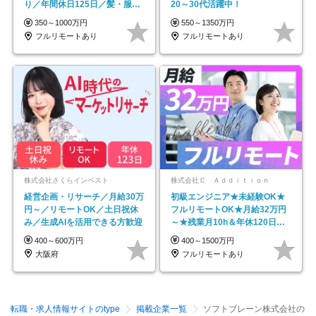
り／年間休日125日／髪・服・
20～30代活躍中！
ネイル自由／副業OK
350～1000万円
550～1350万円
フルリモートあり
フルリモートあり
株式会社さくらインベスト
株式会社Ｃ Ａｄｄｉｔｉｏｎ
経営企画・リサーチ／月給30万
初級エンジニア★未経験OK★
円～／リモートOK／土日祝休
フルリモートOK★月給32万円
み／生成AIを活用できる方歓迎
～★残業月10h＆年休120日以
上★副業可
400～600万円
400～1500万円
大阪府
フルリモートあり
転職・求人情報サイトのtype
掲載企業一覧
ソフトブレーン株式会社の