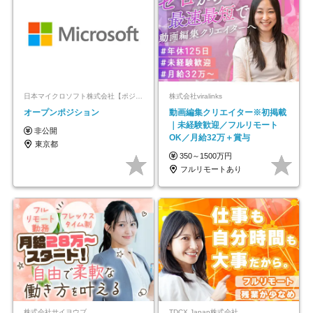
日本マイクロソフト株式会社【ポジションマッチ登録】
株式会社viralinks
オープンポジション
動画編集クリエイター※初掲載
｜未経験歓迎／フルリモート
非公開
OK／月給32万＋賞与
東京都
350～1500万円
フルリモートあり
株式会社サイヨウブ
TDCX Japan株式会社