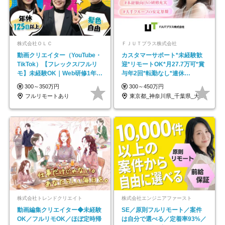
株式会社ＯＬＣ
ＦＪＵＴプラス株式会社
動画クリエイター（YouTube・
カスタマーサポート*未経験歓
TikTok）【フレックス/フルリ
迎*リモートOK*月27.7万可*賞
モ】未経験OK｜Web研修1年間
与年2回*転勤なし*連休
｜副業OK
OK/ZE010232
300～350万円
300～450万円
フルリモートあり
東京都_神奈川県_千葉県_大阪府_愛知県…
株式会社トレンドクリエイト
株式会社エンジニアファースト
動画編集クリエイター◆未経験
SE／原則フルリモート／案件
OK／フルリモOK／ほぼ定時帰
は自分で選べる／定着率93%／