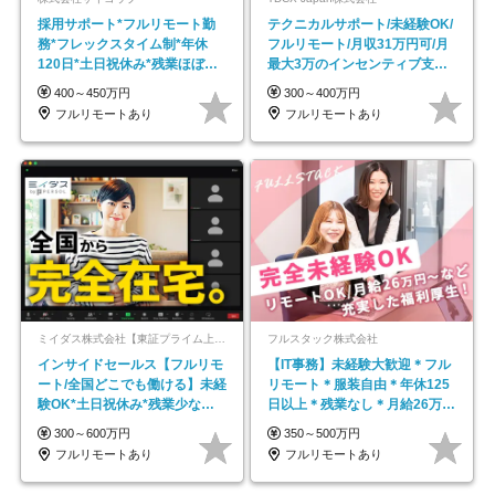
採用サポート*フルリモート勤
テクニカルサポート/未経験OK/
務*フレックスタイム制*年休
フルリモート/月収31万円可/月
120日*土日祝休み*残業ほぼな
最大3万のインセンティブ支給/
し*育児中社員8割以上
平均年齢33歳
400～450万円
300～400万円
フルリモートあり
フルリモートあり
ミイダス株式会社【東証プライム上場パーソルグループ】
フルスタック株式会社
インサイドセールス【フルリモ
【IT事務】未経験大歓迎＊フル
ート/全国どこでも働ける】未経
リモート＊服装自由＊年休125
験OK*土日祝休み*残業少なめ*
日以上＊残業なし＊月給26万円
在宅勤務手当あり
以上
300～600万円
350～500万円
フルリモートあり
フルリモートあり