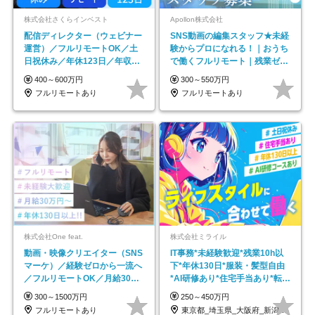
株式会社さくらインベスト
Apollon株式会社
配信ディレクター（ウェビナー
SNS動画の編集スタッフ★未経
運営）／フルリモートOK／土
験からプロになれる！｜おうち
日祝休み／年休123日／年収
で働くフルリモート｜残業ゼロ
600万円可
で18時退勤◎
400～600万円
300～550万円
フルリモートあり
フルリモートあり
株式会社One feat.
株式会社ミライル
動画・映像クリエイター（SNS
IT事務*未経験歓迎*残業10h以
マーケ）／経験ゼロから一流へ
下*年休130日*服装・髪型自由
／フルリモートOK／月給30万
*AI研修あり*住宅手当あり*転勤
円～／年休130日以上
なし
300～1500万円
250～450万円
フルリモートあり
東京都_埼玉県_大阪府_新潟県_福岡県