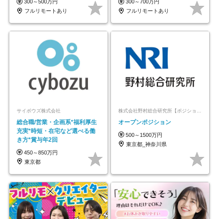
300～500万円
300～700万円
フルリモートあり
フルリモートあり
サイボウズ株式会社
株式会社野村総合研究所【ポジションマッチ登録】
総合職/営業・企画系*福利厚生
オープンポジション
充実*時短・在宅など選べる働
500～1500万円
き方*賞与年2回
東京都_神奈川県
450～850万円
東京都