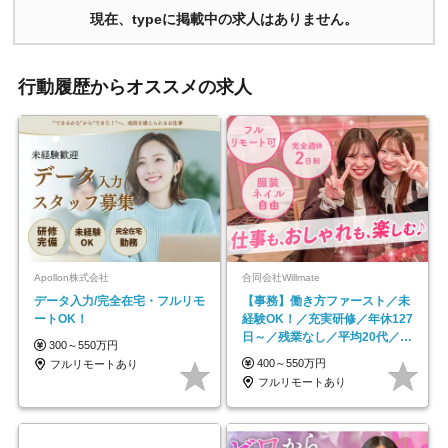
現在、typeに掲載中の求人はありません。
行動履歴からオススメの求人
Apollon株式会社
合同会社Willmate
データ入力/完全在宅・フルリモ
【事務】働き方ファースト／未
ートOK！
経験OK！／充実研修／年休127
日～／残業なし／平均20代／リ
300～550万円
モートOK
400～550万円
フルリモートあり
フルリモートあり