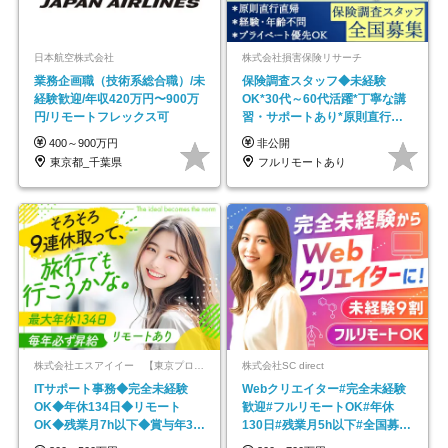
日本航空株式会社
株式会社損害保険リサーチ
業務企画職（技術系総合職）/未
保険調査スタッフ◆未経験
経験歓迎/年収420万円〜900万
OK*30代～60代活躍*丁寧な講
円/リモートフレックス可
習・サポートあり*原則直行直
帰／全国募集・業務委託
400～900万円
非公開
東京都_千葉県
フルリモートあり
株式会社エスアイイー 【東京プロマーケット上場】
株式会社SC direct
ITサポート事務◆完全未経験
Webクリエイター#完全未経験
OK◆年休134日◆リモート
歓迎#フルリモートOK#年休
OK◆残業月7h以下◆賞与年3回
130日#残業月5h以下#全国募集
◆5年目まで必ず昇給
#最大1年の研修