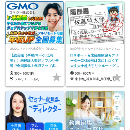
GMOコネクトHR株式会社【GMOインターネットグループ】
株式会社リクルートR&Dスタッフィング【リクルートグループ】
【総合職（事務/マーケ/広報
ITサポート★未経験歓迎★フリ
等）】未経験大歓迎／フルリモ
ーターOK!経歴は気にしなくて
可で全国募集！年収アップ多数
大丈夫★超大手リクルートグル
★年休最大130日★
ープの正社員/sg
300～700万円
300～600万円
フルリモートあり
東京都_神奈川県_埼玉県_千葉県_大阪府…