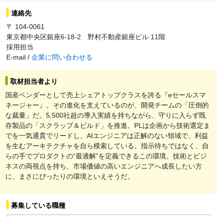
連絡先
〒 104-0061
東京都中央区銀座6-18-2 野村不動産銀座ビル 11階
採用担当
E-mail /
企業に問い合わせる
取材担当者より
国産ベンダーとして売上シェアトップクラスを誇る『eセールスマ
ネージャー』。その進化を支えているのが、開発チームの「圧倒的
な裁量」だ。5,500社超の導入実績を持ちながら、守りに入らず既
存製品の「スクラップ＆ビルド」を推進。PLは企画から技術選定ま
でを一気通貫でリードし、AIエンジニアは正解のない領域で、利益
を生むアーキテクチャを自ら模索している。指示待ちではなく、自
らの手でプロダクトの“最適解”を定義できるこの環境。技術とビジ
ネスの両視点を持ち、市場価値の高いエンジニアへ成長したい方
に、まさにぴったりの環境といえそうだ。
募集している職種