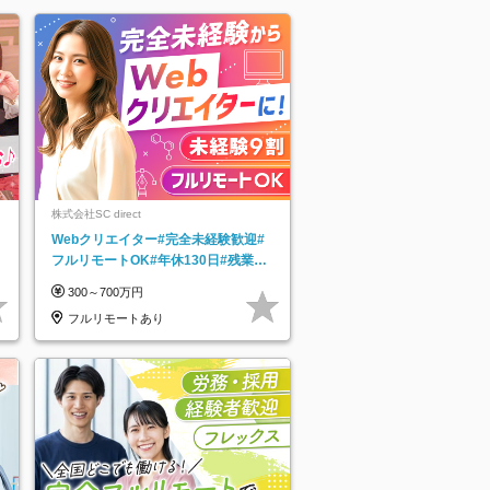
株式会社SC direct
Webクリエイター#完全未経験歓迎#
フルリモートOK#年休130日#残業月
5h以下#全国募集#最大1年の研修
300～700万円
フルリモートあり