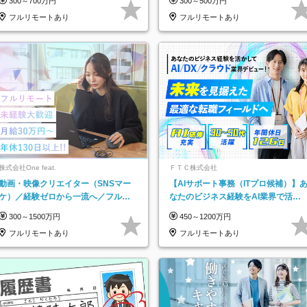
300～700万円
300～500万円
★
フルリモートあり
フルリモートあり
株式会社One feat.
ＦＴＣ株式会社
動画・映像クリエイター（SNSマー
【AIサポート事務（ITプロ候補）】
ケ）／経験ゼロから一流へ／フルリ
なたのビジネス経験をAI業界で活か
モートOK／月給30万円～／年休130
す◆IT未経験OK◆目指せるコンサル
300～1500万円
450～1200万円
日以上
フルリモートあり
フルリモートあり