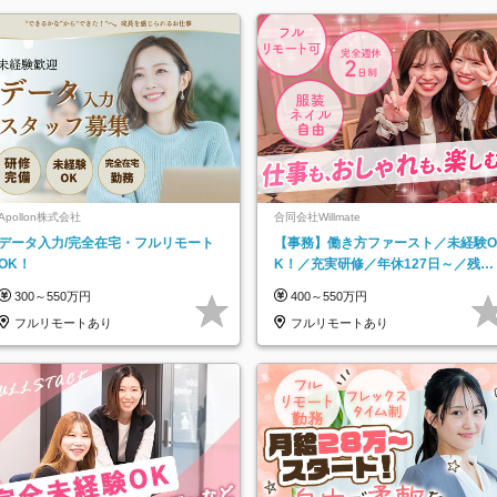
Apollon株式会社
合同会社Willmate
データ入力/完全在宅・フルリモート
【事務】働き方ファースト／未経験O
OK！
K！／充実研修／年休127日～／残業
なし／平均20代／リモートOK
300～550万円
400～550万円
フルリモートあり
フルリモートあり