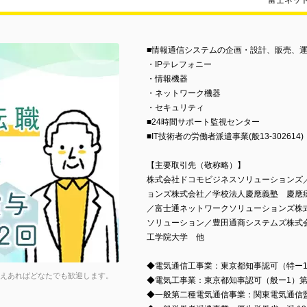
富士ネッ
■情報通信システムの企画・設計、販売、
・IPテレフォニー
・情報機器
・ネットワーク機器
・セキュリティ
■24時間サポート監視センター
■IT技術者の労働者派遣事業(般13-302614)
【主要取引先（敬称略）】
株式会社ドコモビジネスソリューションズ／
ョンズ株式会社／学校法人慶應義塾 慶應
／富士通ネットワークソリューションズ株
ソリューション／豊田通商システムズ株式
工学院大学 他
◆電気通信工事業：東京都知事認可（特ー1）
さえあればどなたでも歓迎します。
◆電気工事業：東京都知事認可（般ー1）第1
◆一般第二種電気通信事業：関東電気通信監理局