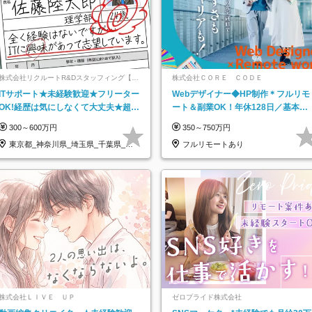
株式会社リクルートR&Dスタッフィング【リ
株式会社ＣＯＲＥ ＣＯＤＥ
クルートグループ】
ITサポート★未経験歓迎★フリーター
Webデザイナー◆HP制作＊フルリモ
OK!経歴は気にしなくて大丈夫★超大
ート＆副業OK！年休128日／基本定
手リクルートグループの正社員/sg
時退社／動画編集
300～600万円
350～750万円
東京都_神奈川県_埼玉県_千葉県_大
フルリモートあり
阪府…
株式会社ＬＩＶＥ ＵＰ
ゼロプライド株式会社