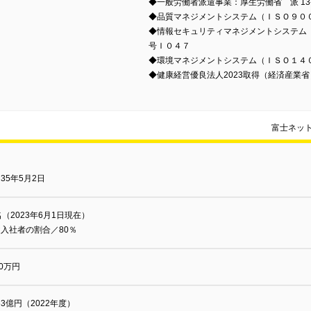
◆一般労働者派遣事業：厚生労働省 派 13-3
◆品質マネジメントシステム（ＩＳＯ９０
◆情報セキュリティマネジメントシステム
号Ｉ０４７
◆環境マネジメントシステム（ＩＳＯ１４
◆健康経営優良法人2023取得（経済産業省
富士ネッ
35年5月2日
名（2023年6月1日現在）
入社者の割合／80％
00万円
.63億円（2022年度）