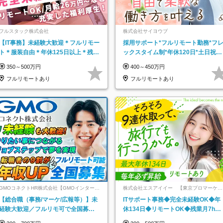
フルスタック株式会社
株式会社サイヨウブ
【IT事務】未経験大歓迎＊フルリモー
採用サポート*フルリモート勤務*フ
ト＊服装自由＊年休125日以上＊残業
ックスタイム制*年休120日*土日祝休
なし＊月給26万円以上
み*残業ほぼなし*育児中社員8割以上
350～500万円
400～450万円
フルリモートあり
フルリモートあり
GMOコネクトHR株式会社【GMOインターネ
株式会社エスアイイー 【東京プロマーケッ
ットグループ】
ト上場】
【総合職（事務/マーケ/広報等）】未
ITサポート事務◆完全未経験OK◆年
経験大歓迎／フルリモ可で全国募
休134日◆リモートOK◆残業月7h以
集！年収アップ多数★年休最大130日
下◆賞与年3回◆5年目まで必ず昇給