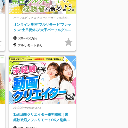
パーソルビジネスプロセスデザイン株式会
社 事業開発本部
レ
オンライン事務*フルリモート*フレッ
クス*土日祝休み*大手パーソルグルー
プ*オンライン面接*30～40代活躍中
300～450万円
フルリモートあり
株式会社MiraiBeyond
動画編集クリエイター※初掲載｜未
経験歓迎／フルリモートOK／副業O
K