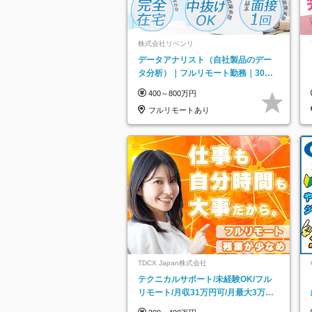
株式会社リベンリ
データアナリスト（自社製品のデー
タ分析）｜フルリモート勤務｜30代
～40代活躍｜残業少なめ｜子育て社
400～800万円
員多数活躍
フルリモートあり
TDCX Japan株式会社
テクニカルサポート/未経験OK/フル
リモート/月収31万円可/月最大3万の
インセンティブ支給/平均年齢33歳