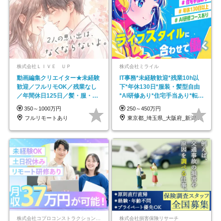
株式会社ＬＩＶＥ ＵＰ
株式会社ミライル
動画編集クリエイター★未経験
IT事務*未経験歓迎*残業10h以
歓迎／フルリモOK／残業なし
下*年休130日*服装・髪型自由
／年間休日125日／髪・服・ネ
*AI研修あり*住宅手当あり*転勤
イル自由／研修充実で安心
なし
350～1000万円
250～450万円
フルリモートあり
東京都_埼玉県_大阪府_新潟県_福岡県
株式会社コプロコンストラクション【東証プライム上場コプロ・ホールディングス子会社】
株式会社損害保険リサーチ