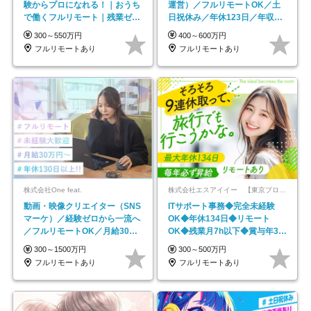
験からプロになれる！｜おうち
運営）／フルリモートOK／土
で働くフルリモート｜残業ゼロ
日祝休み／年休123日／年収
で18時退勤◎
600万円可
300～550万円
400～600万円
フルリモートあり
フルリモートあり
株式会社One feat.
株式会社エスアイイー 【東京プロマーケット上場】
動画・映像クリエイター（SNS
ITサポート事務◆完全未経験
マーケ）／経験ゼロから一流へ
OK◆年休134日◆リモート
／フルリモートOK／月給30万
OK◆残業月7h以下◆賞与年3回
円～／年休130日以上
◆5年目まで必ず昇給
300～1500万円
300～500万円
フルリモートあり
フルリモートあり