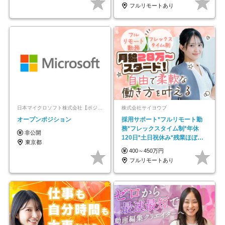
フルリモートあり
日本マイクロソフト株式会社【ポジションマッチ登録】
株式会社サイヨウブ
オープンポジション
採用サポート*フルリモート勤
務*フレックスタイム制*年休
非公開
120日*土日祝休み*残業ほぼな
東京都
し*育児中社員8割以上
400～450万円
フルリモートあり