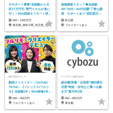
※サポート事務*未経験から月
保険調査スタッフ◆未経験
収37万円可♪専門スキルが身に
OK*30代～60代活躍*丁寧な講
付く！Web面接＆リモート研修
習・サポートあり*原則直行直
も充実♪/a
帰／全国募集・業務委託
300～1350万円
非公開
東京都_神奈川県_埼玉県_大阪府_愛知県…
フルリモートあり
株式会社ＯＬＣ
サイボウズ株式会社
動画クリエイター（YouTube・
総合職/営業・企画系*福利厚生
TikTok）【フレックス/フルリ
充実*時短・在宅など選べる働
モ】未経験OK｜Web研修1年間
き方*賞与年2回
｜副業OK
300～350万円
450～850万円
フルリモートあり
東京都