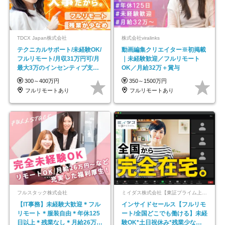
TDCX Japan株式会社
株式会社viralinks
テクニカルサポート/未経験OK/
動画編集クリエイター※初掲載
フルリモート/月収31万円可/月
｜未経験歓迎／フルリモート
最大3万のインセンティブ支給/
OK／月給32万＋賞与
平均年齢33歳
300～400万円
350～1500万円
フルリモートあり
フルリモートあり
フルスタック株式会社
ミイダス株式会社【東証プライム上場パーソルグループ】
【IT事務】未経験大歓迎＊フル
インサイドセールス【フルリモ
リモート＊服装自由＊年休125
ート/全国どこでも働ける】未経
日以上＊残業なし＊月給26万円
験OK*土日祝休み*残業少なめ*