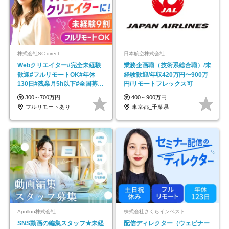
株式会社SC direct
日本航空株式会社
Webクリエイター#完全未経験
業務企画職（技術系総合職）/未
歓迎#フルリモートOK#年休
経験歓迎/年収420万円〜900万
130日#残業月5h以下#全国募集
円/リモートフレックス可
#最大1年の研修
300～700万円
400～900万円
フルリモートあり
東京都_千葉県
Apollon株式会社
株式会社さくらインベスト
SNS動画の編集スタッフ★未経
配信ディレクター（ウェビナー