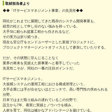
取材担当者より
◆◆「ITサービスマネジメント事業」の先見性◆◆
同社がこれまでに展開してきた既存のシステム開発事業も、
経営の柱として申し分のない強みを持っている。
大手SIに頼られ提案工程から任されるなど、
その実力は折り紙つき。
現在も官公庁をエンドユーザーとした新規プロジェクトに、
プロジェクトマネージメントオフィスとして参加していたりする。
だが、その状態に甘んじることなく
業界の将来を見据えた新事業へと着手していった
先見性こそが、同社の一番の注目ポイントだ。
ITサービスマネジメント。
大規模システムの運用工程における構成管理という、
大手企業には手が出せないほどニッチで、高い専門性の求められる
分野。
日本ではまだ取り組みの遅れているこの分野で、
設立から7年、着実に実績とノウハウを積み、
人材を育て、同社は確かなアドバンテージを築けている。