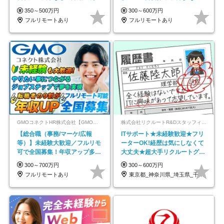
以上
在宅勤務手当あり
350～500万円
300～600万円
フルリモートあり
フルリモートあり
GMOコネクトHR株式会社【GMOインターネットグループ】
株式会社リクルートR&Dスタッフィング【リクルートグループ】
【総合職（事務/マーケ/広報
ITサポート★未経験歓迎★フリ
等）】未経験大歓迎／フルリモ
ーターOK!経歴は気にしなくて
可で全国募集！年収アップ多数
大丈夫★超大手リクルートグル
★年休最大130日★
ープの正社員/sg
300～700万円
300～600万円
フルリモートあり
東京都_神奈川県_埼玉県_千葉県_大阪府…