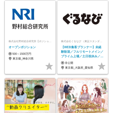
株式会社野村総合研究所【ポジションマッチ登録】
株式会社ぐるなび （東証スタンダード上場）
オープンポジション
【WEB集客プランナー】未経
験歓迎／フルリモートメイン／
500～1500万円
プライム上場／土日祝休み／東
東京都_神奈川県
京・大阪・名古屋
非公開
東京都_大阪府_愛知県