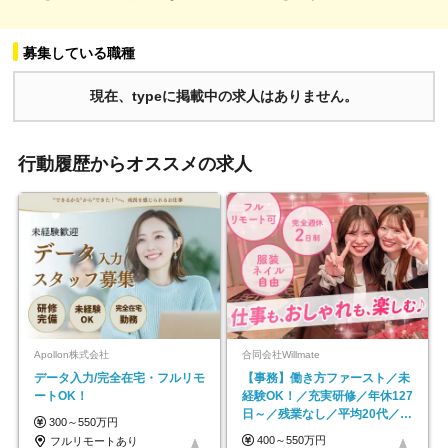
募集している職種
現在、typeに掲載中の求人はありません。
行動履歴からオススメの求人
Apollon株式会社
合同会社Willmate
データ入力/完全在宅・フルリモ
【事務】働き方ファースト／未
ートOK！
経験OK！／充実研修／年休127
日～／残業なし／平均20代／リ
300～550万円
モートOK
400～550万円
フルリモートあり