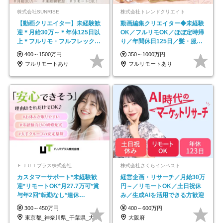
株式会社SUNRISE
株式会社トレンドクリエイト
【動画クリエイター】未経験歓
動画編集クリエイター◆未経験
迎＊月給30万～＊年休125日以
OK／フルリモOK／ほぼ定時帰
上＊フルリモ・フルフレックス
り／年間休日125日／髪・服・
◆10名の採用が決定◆
ネイル自由／副業OK
400～1500万円
350～1000万円
フルリモートあり
フルリモートあり
ＦＪＵＴプラス株式会社
株式会社さくらインベスト
カスタマーサポート*未経験歓
経営企画・リサーチ／月給30万
迎*リモートOK*月27.7万可*賞
円～／リモートOK／土日祝休
与年2回*転勤なし*連休
み／生成AIを活用できる方歓迎
OK/ZE010232
300～450万円
400～600万円
東京都_神奈川県_千葉県_大阪府_愛知県…
大阪府