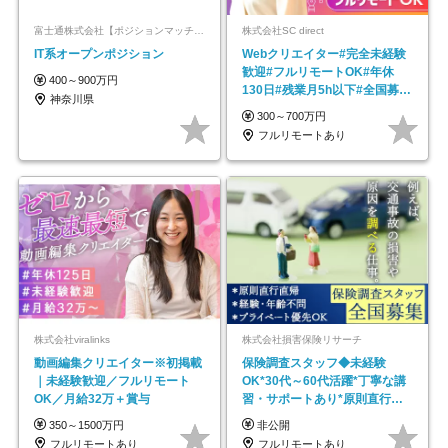
富士通株式会社【ポジションマッチ登録】
株式会社SC direct
IT系オープンポジション
Webクリエイター#完全未経験
歓迎#フルリモートOK#年休
400～900万円
130日#残業月5h以下#全国募集
神奈川県
#最大1年の研修
300～700万円
フルリモートあり
株式会社viralinks
株式会社損害保険リサーチ
動画編集クリエイター※初掲載
保険調査スタッフ◆未経験
｜未経験歓迎／フルリモート
OK*30代～60代活躍*丁寧な講
OK／月給32万＋賞与
習・サポートあり*原則直行直
帰／全国募集・業務委託
350～1500万円
非公開
フルリモートあり
フルリモートあり