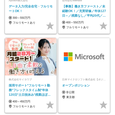
Apollon株式会社
合同会社Willmate
データ入力/完全在宅・フルリモ
【事務】働き方ファースト／未
ートOK！
経験OK！／充実研修／年休127
日～／残業なし／平均20代／リ
300～550万円
モートOK
400～550万円
フルリモートあり
フルリモートあり
株式会社サイヨウブ
日本マイクロソフト株式会社【ポジションマッチ登録】
採用サポート*フルリモート勤
オープンポジション
務*フレックスタイム制*年休
非公開
120日*土日祝休み*残業ほぼな
東京都
し*育児中社員8割以上
400～450万円
フルリモートあり