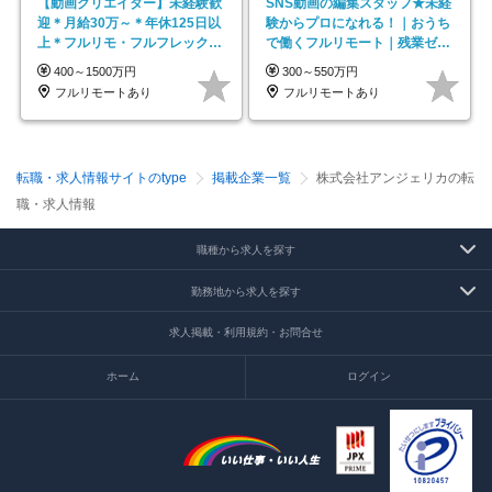
【動画クリエイター】未経験歓
SNS動画の編集スタッフ★未経
迎＊月給30万～＊年休125日以
験からプロになれる！｜おうち
上＊フルリモ・フルフレックス
で働くフルリモート｜残業ゼロ
◆10名の採用が決定◆
で18時退勤◎
400～1500万円
300～550万円
フルリモートあり
フルリモートあり
転職・求人情報サイトのtype
掲載企業一覧
株式会社アンジェリカの転
職・求人情報
職種から求人を探す
勤務地から求人を探す
求人掲載・利用規約・お問合せ
ホーム
ログイン