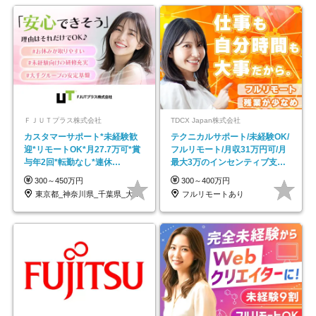
ＦＪＵＴプラス株式会社
TDCX Japan株式会社
カスタマーサポート*未経験歓
テクニカルサポート/未経験OK/
迎*リモートOK*月27.7万可*賞
フルリモート/月収31万円可/月
与年2回*転勤なし*連休
最大3万のインセンティブ支給/
OK/ZE010232
平均年齢33歳
300～450万円
300～400万円
東京都_神奈川県_千葉県_大阪府_愛知県…
フルリモートあり