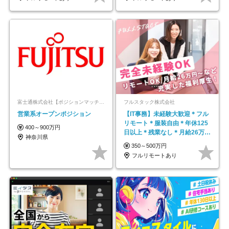
富士通株式会社【ポジションマッチ登録】
フルスタック株式会社
営業系オープンポジション
【IT事務】未経験大歓迎＊フル
リモート＊服装自由＊年休125
400～900万円
日以上＊残業なし＊月給26万円
神奈川県
以上
350～500万円
フルリモートあり