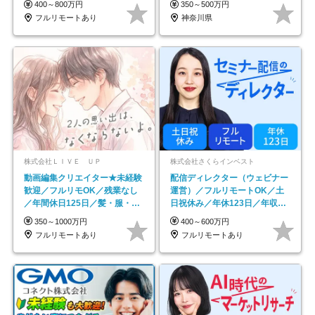
400～800万円
350～500万円
フルリモートあり
神奈川県
株式会社ＬＩＶＥ ＵＰ
株式会社さくらインベスト
動画編集クリエイター★未経験
配信ディレクター（ウェビナー
歓迎／フルリモOK／残業なし
運営）／フルリモートOK／土
／年間休日125日／髪・服・ネ
日祝休み／年休123日／年収
イル自由／研修充実で安心
600万円可
350～1000万円
400～600万円
フルリモートあり
フルリモートあり