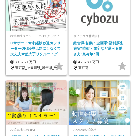
株式会社リクルートR&Dスタッフィング【リクルートグループ】
サイボウズ株式会社
ITサポート★未経験歓迎★フリ
総合職/営業・企画系*福利厚生
ーターOK!経歴は気にしなくて
充実*時短・在宅など選べる働
大丈夫★超大手リクルートグル
き方*賞与年2回
ープの正社員/sg
300～600万円
450～850万円
東京都_神奈川県_埼玉県_千葉県_大阪府…
東京都
株式会社SUNRISE
Apollon株式会社