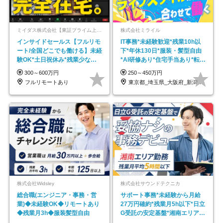
ミイダス株式会社【東証プライム上場パーソルグループ】
株式会社ミライル
インサイドセールス【フルリモ
IT事務*未経験歓迎*残業10h以
ート/全国どこでも働ける】未経
下*年休130日*服装・髪型自由
験OK*土日祝休み*残業少なめ*
*AI研修あり*住宅手当あり*転勤
在宅勤務手当あり
なし
300～600万円
250～450万円
フルリモートあり
東京都_埼玉県_大阪府_新潟県_福岡県
株式会社Widsley
株式会社サウンドテクニカ
総合職(エンジニア・事務・営
サポート事務*未経験から月給
業)◆未経験OK◆リモートあり
27万円確約*残業月5h以下*日立
◆残業月3h◆服装髪型自由
G受託の安定基盤*湘南エリア勤
務