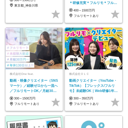
＊研修充実＊フルリモ＊フルフ
東京都_神奈川県
レックス＊
400～1500万円
フルリモートあり
株式会社One feat.
株式会社ＯＬＣ
動画・映像クリエイター（SNS
動画クリエイター（YouTube・
マーケ）／経験ゼロから一流へ
TikTok）【フレックス/フルリ
／フルリモートOK／月給30万
モ】未経験OK｜Web研修1年間
円～／年休130日以上
｜副業OK
300～1500万円
300～350万円
フルリモートあり
フルリモートあり