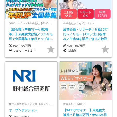
GMOコネクトHR株式会社【GMOインターネットグループ】
株式会社さくらインベスト
【総合職（事務/マーケ/広報
経営企画・リサーチ／月給30万
等）】未経験大歓迎／フルリモ
円～／リモートOK／土日祝休
可で全国募集！年収アップ多数
み／生成AIを活用できる方歓迎
★年休最大130日★
300～700万円
400～600万円
フルリモートあり
大阪府
株式会社野村総合研究所【ポジションマッチ登録】
株式会社SUNRISE
オープンポジション
【WEBデザイナー】未経験大
歓迎＊月給30万円＊年休125日
500～1500万円