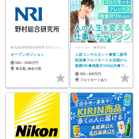
株式会社野村総合研究所【ポジションマッチ登録】
ｎｏｔａｒｉ株式会社
オープンポジション
人材コンサルタント◆第二新卒
歓迎◆フルリモート＆全国から
500～1500万円
勤務OK◆残業月10h以内◆フレ
東京都_神奈川県
ックス制
250～500万円
フルリモートあり