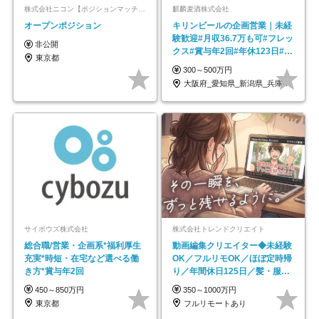
株式会社ニコン【ポジションマッチ登録】
麒麟麦酒株式会社
オープンポジション
キリンビールの企画営業｜未経
験歓迎#月収36.7万も可#フレッ
非公開
クス#賞与年2回#年休123日#完
東京都
全週休2日制
300～500万円
大阪府_愛知県_新潟県_兵庫県_福岡県
サイボウズ株式会社
株式会社トレンドクリエイト
総合職/営業・企画系*福利厚生
動画編集クリエイター◆未経験
充実*時短・在宅など選べる働
OK／フルリモOK／ほぼ定時帰
き方*賞与年2回
り／年間休日125日／髪・服・
ネイル自由／副業OK
450～850万円
350～1000万円
東京都
フルリモートあり