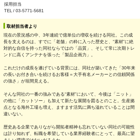
採用担当
TEL / 03-5771-5681
取材担当者より
現在の景況感の中、3年連続で億単位の増収を続ける同社。この成
長を支えるのは、すでに「老舗」の粋に入った歴史と、“素材”に絶
対的な自信を持った同社ならではの「品質」、そして常に次期トレ
ンドに高くアンテナを張った「製品企画力」。
これだけの成長を遂げている背景には、同社が築いてきた「30年来
の長いお付き合いを続けるお客様＝大手有名メーカーとの信頼関係
の強さ」が垣間見える。
そんな同社の一番の強みである“素材”において、今後は「ニット」
の他に「カットソー」も加えて新たな展開を図るとのこと。生産拠
点となる海外工場も増え、ますます活気に満ち溢れていることは間
違いない。
歴史ある企業でありながら開拓者精神も忘れていない同社の可能性
は計り知れず、転職を希望している業界経験者にとって、最高に望
ましい環境ではないだろうか。