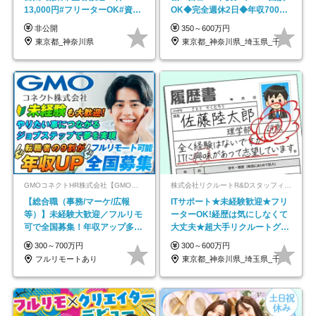
13,000円#フリーターOK#資格
OK◆完全週休2日◆年収700万
スキル不要
円可/p13
非公開
350～600万円
東京都_神奈川県
東京都_神奈川県_埼玉県_千葉県_大阪府…
GMOコネクトHR株式会社【GMOインターネットグループ】
株式会社リクルートR&Dスタッフィング【リクルートグループ】
【総合職（事務/マーケ/広報
ITサポート★未経験歓迎★フリ
等）】未経験大歓迎／フルリモ
ーターOK!経歴は気にしなくて
可で全国募集！年収アップ多数
大丈夫★超大手リクルートグル
★年休最大130日★
ープの正社員/sg
300～700万円
300～600万円
フルリモートあり
東京都_神奈川県_埼玉県_千葉県_大阪府…