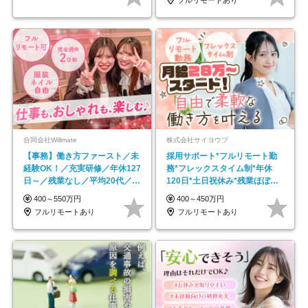
合同会社Willmate
株式会社サイヨウブ
【事務】働き方ファースト／未
採用サポート*フルリモート勤
経験OK！／充実研修／年休127
務*フレックスタイム制*年休
日～／残業なし／平均20代／リ
120日*土日祝休み*残業ほぼな
モートOK
し*育児中社員8割以上
400～550万円
400～450万円
フルリモートあり
フルリモートあり