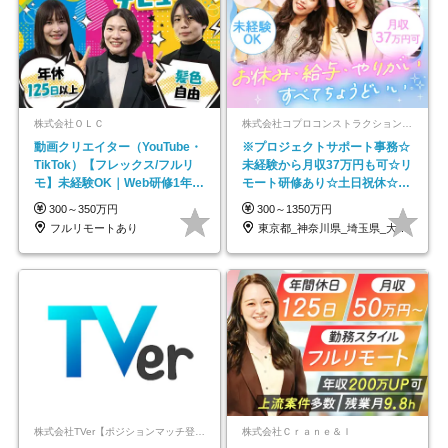
株式会社ＯＬＣ
株式会社コプロコンストラクション【東証プライム上場コプロ・ホールディングス子会社】
動画クリエイター（YouTube・
※プロジェクトサポート事務☆
TikTok）【フレックス/フルリ
未経験から月収37万円も可☆リ
モ】未経験OK｜Web研修1年間
モート研修あり☆土日祝休☆20
｜副業OK
代～30代活躍/b
300～350万円
300～1350万円
フルリモートあり
東京都_神奈川県_埼玉県_大阪府_愛知県…
株式会社TVer【ポジションマッチ登録】
株式会社Ｃｒａｎｅ＆Ｉ