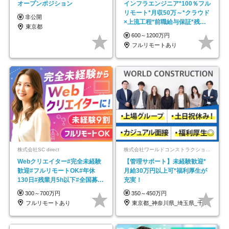
オープンポジション
インフラエンジニア*100％フル
リモート*月収50万～*クラウド
非公開
×上流工程*前職給与保証*残業
東京都
月9.8h
600～1200万円
フルリモートあり
株式会社SC direct
株式会社ワールドコンストラクション 【東証一部】 (ワールドホールディングス・グループ)
Webクリエイター#完全未経験
【管理サポート】未経験歓迎*
歓迎#フルリモートOK#年休
月給30万円以上可*福利厚生が
130日#残業月5h以下#全国募集
充実！
#最大1年の研修
300～700万円
350～450万円
フルリモートあり
東京都_神奈川県_埼玉県_千葉県_大阪府…