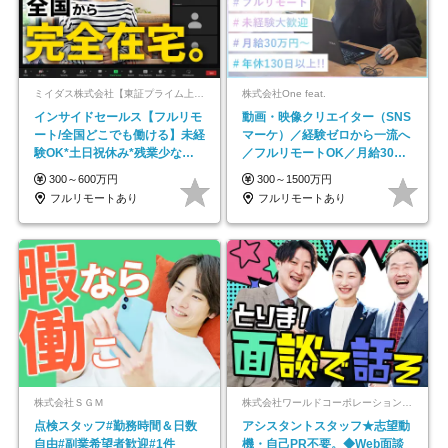
ミイダス株式会社【東証プライム上場パーソルグループ】
株式会社One feat.
インサイドセールス【フルリモ
動画・映像クリエイター（SNS
ート/全国どこでも働ける】未経
マーケ）／経験ゼロから一流へ
験OK*土日祝休み*残業少なめ*
／フルリモートOK／月給30万
在宅勤務手当あり
円～／年休130日以上
300～600万円
300～1500万円
フルリモートあり
フルリモートあり
株式会社ＳＧＭ
株式会社ワールドコーポレーション 採用事業部【上場グループ】
点検スタッフ#勤務時間＆日数
アシスタントスタッフ★志望動
自由#副業希望者歓迎#1件
機・自己PR不要。◆Web面談