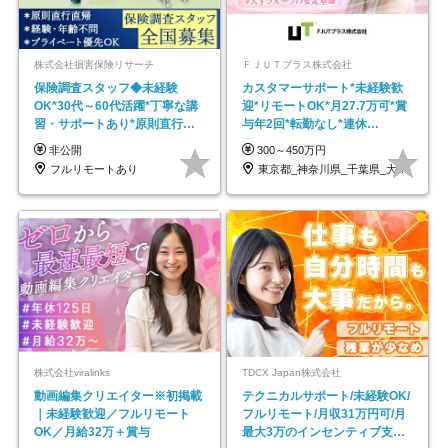
株式会社損害保険リサーチ
ＦＪＵＴプラス株式会社
保険調査スタッフ◆未経験
カスタマーサポート*未経験歓
OK*30代～60代活躍*丁寧な講
迎*リモートOK*月27.7万可*賞
習・サポートあり*原則直行直
与年2回*転勤なし*連休
帰／全国募集・業務委託
OK/ZE010232
非公開
300～450万円
フルリモートあり
東京都_神奈川県_千葉県_大阪府_愛知県…
株式会社viralinks
TDCX Japan株式会社
動画編集クリエイター※初掲載
テクニカルサポート/未経験OK/
｜未経験歓迎／フルリモート
フルリモート/月収31万円可/月
OK／月給32万＋賞与
最大3万のインセンティブ支給/