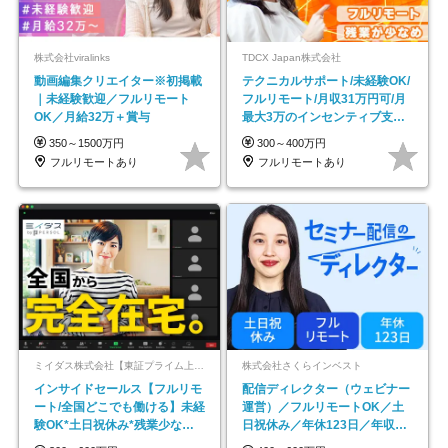
株式会社viralinks
TDCX Japan株式会社
動画編集クリエイター※初掲載
テクニカルサポート/未経験OK/
｜未経験歓迎／フルリモート
フルリモート/月収31万円可/月
OK／月給32万＋賞与
最大3万のインセンティブ支給/
平均年齢33歳
350～1500万円
300～400万円
フルリモートあり
フルリモートあり
ミイダス株式会社【東証プライム上場パーソルグループ】
株式会社さくらインベスト
インサイドセールス【フルリモ
配信ディレクター（ウェビナー
ート/全国どこでも働ける】未経
運営）／フルリモートOK／土
験OK*土日祝休み*残業少なめ*
日祝休み／年休123日／年収
在宅勤務手当あり
600万円可