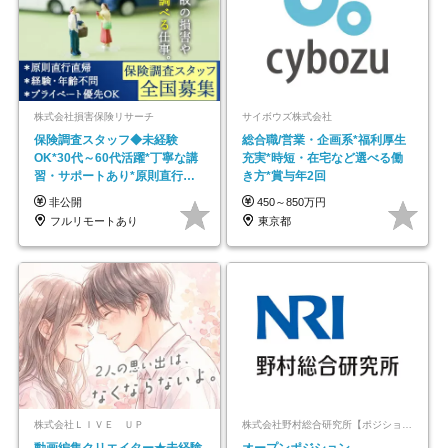
株式会社損害保険リサーチ
サイボウズ株式会社
保険調査スタッフ◆未経験
総合職/営業・企画系*福利厚生
OK*30代～60代活躍*丁寧な講
充実*時短・在宅など選べる働
習・サポートあり*原則直行直
き方*賞与年2回
帰／全国募集・業務委託
非公開
450～850万円
フルリモートあり
東京都
株式会社ＬＩＶＥ ＵＰ
株式会社野村総合研究所【ポジションマッチ登録】