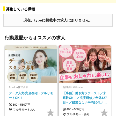
募集している職種
現在、typeに掲載中の求人はありません。
行動履歴からオススメの求人
Apollon株式会社
合同会社Willmate
データ入力/完全在宅・フルリモ
【事務】働き方ファースト／未
ートOK！
経験OK！／充実研修／年休127
日～／残業なし／平均20代／リ
300～550万円
モートOK
400～550万円
フルリモートあり
フルリモートあり