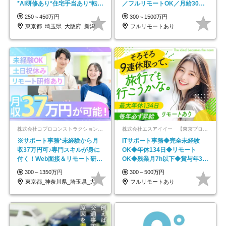
*AI研修あり*住宅手当あり*転勤
／フルリモートOK／月給30万
なし
円～／年休130日以上
250～450万円
300～1500万円
東京都_埼玉県_大阪府_新潟県_福岡県
フルリモートあり
株式会社コプロコンストラクション【東証プライム上場コプロ・ホールディングス子会社】
株式会社エスアイイー 【東京プロマーケット上場】
※サポート事務*未経験から月
ITサポート事務◆完全未経験
収37万円可♪専門スキルが身に
OK◆年休134日◆リモート
付く！Web面接＆リモート研修
OK◆残業月7h以下◆賞与年3回
も充実♪/a
◆5年目まで必ず昇給
300～1350万円
300～500万円
東京都_神奈川県_埼玉県_大阪府_愛知県…
フルリモートあり