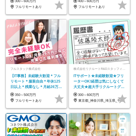
300～600万円
400～600万円
フルリモートあり
フルリモートあり
フルスタック株式会社
株式会社リクルートR&Dスタッフィング【リクルートグループ】
【IT事務】未経験大歓迎＊フル
ITサポート★未経験歓迎★フリ
リモート＊服装自由＊年休125
ーターOK!経歴は気にしなくて
日以上＊残業なし＊月給26万円
大丈夫★超大手リクルートグル
以上
ープの正社員/sg
350～500万円
300～600万円
フルリモートあり
東京都_神奈川県_埼玉県_千葉県_大阪府…