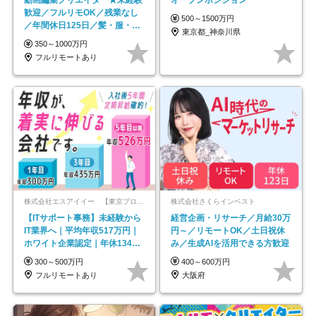
動画編集クリエイター★未経験
オープンポジション
歓迎／フルリモOK／残業なし
500～1500万円
／年間休日125日／髪・服・ネ
東京都_神奈川県
イル自由／研修充実で安心
350～1000万円
フルリモートあり
株式会社エスアイイー 【東京プロマーケット上場】
株式会社さくらインベスト
【ITサポート事務】未経験から
経営企画・リサーチ／月給30万
IT業界へ｜平均年収517万円｜
円～／リモートOK／土日祝休
ホワイト企業認定｜年休134日
み／生成AIを活用できる方歓迎
｜リモートOK
300～500万円
400～600万円
フルリモートあり
大阪府