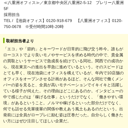
≪八重洲オフィス≫／東京都中央区八重洲2-5-12 プレリー八重洲
5F
採用担当
TEL / 【池袋オフィス】0120-918-679 【八重洲オフィス】0120-
750-0678 ※受付時間10時-20時
取材担当者より
「エコ」や「節約」とキーワードが日常的に飛び交う昨今。誰もが
ローコストでより良いモノやサービスを求める時代の中で、貴金属
の買取というサービスで急成長を続けている同社。関西での成功か
ら、現在東京への進出を早急に進めているという。そのスピードは
とても早く、現在池袋にオフィスを構えているが、年内で10店舗の
オフィスをオープンさせる計画があるほど。そんな同社で働くメン
バーの姿を見ると、全員が高いモチベーションでイキイキと活躍し
ている様子が伺えた。その理由はどこにあるのか。インタビューの
中で感じたのは「稼げる仕事」というだけでなく、「働きやすい環
境」があるということ。ノルマや稼げるといった部分だけでなく、
何でも話せる先輩後輩の関係や教えあう風土もあるのだという。出
発前には全員がロープレに励む姿は圧巻だった。自分らしく働きた
い方にはぜひ注目してほしい企業だ。