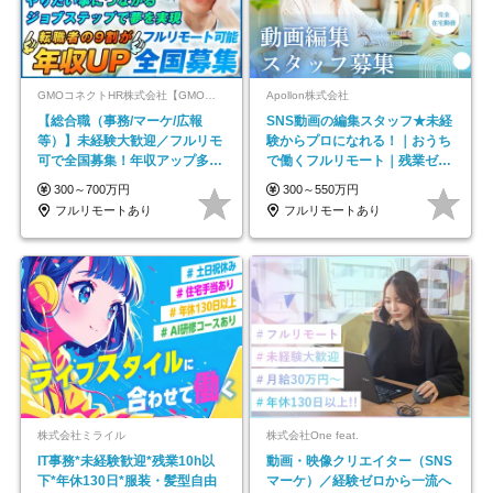
GMOコネクトHR株式会社【GMOインターネットグループ】
Apollon株式会社
【総合職（事務/マーケ/広報
SNS動画の編集スタッフ★未経
等）】未経験大歓迎／フルリモ
験からプロになれる！｜おうち
可で全国募集！年収アップ多数
で働くフルリモート｜残業ゼロ
★年休最大130日★
で18時退勤◎
300～700万円
300～550万円
フルリモートあり
フルリモートあり
株式会社ミライル
株式会社One feat.
IT事務*未経験歓迎*残業10h以
動画・映像クリエイター（SNS
下*年休130日*服装・髪型自由
マーケ）／経験ゼロから一流へ