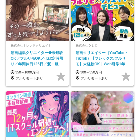
株式会社トレンドクリエイト
株式会社ＯＬＣ
動画編集クリエイター◆未経験
動画クリエイター（YouTube・
OK／フルリモOK／ほぼ定時帰
TikTok）【フレックス/フルリ
り／年間休日125日／髪・服・
モ】未経験OK｜Web研修1年間
ネイル自由／副業OK
｜副業OK
350～1000万円
300～350万円
フルリモートあり
フルリモートあり