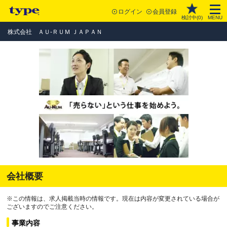
ログイン
会員登録
検討中(
0
)
MENU
株式会社 ＡＵ-ＲＵＭ ＪＡＰＡＮ
会社概要
※この情報は、求人掲載当時の情報です。現在は内容が変更されている場合が
ございますのでご注意ください。
事業内容