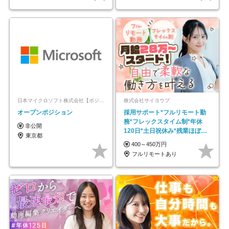
日本マイクロソフト株式会社【ポジションマッチ登録】
株式会社サイヨウブ
オープンポジション
採用サポート*フルリモート勤
務*フレックスタイム制*年休
非公開
120日*土日祝休み*残業ほぼな
東京都
し*育児中社員8割以上
400～450万円
フルリモートあり