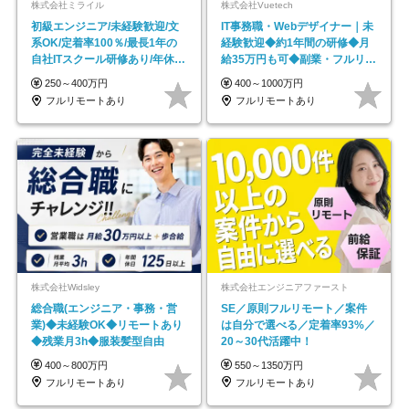
株式会社ミライル
株式会社Vuetech
初級エンジニア/未経験歓迎/文
IT事務職・Webデザイナー｜未
系OK/定着率100％/最長1年の
経験歓迎◆約1年間の研修◆月
自社ITスクール研修あり/年休
給35万円も可◆副業・フルリモ
130日
ート可◆年休126日
250～400万円
400～1000万円
フルリモートあり
フルリモートあり
株式会社Widsley
株式会社エンジニアファースト
総合職(エンジニア・事務・営
SE／原則フルリモート／案件
業)◆未経験OK◆リモートあり
は自分で選べる／定着率93%／
◆残業月3h◆服装髪型自由
20～30代活躍中！
400～800万円
550～1350万円
フルリモートあり
フルリモートあり