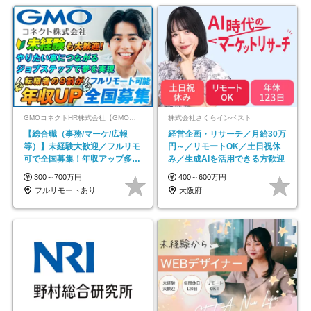
GMOコネクトHR株式会社【GMOインターネットグループ】
株式会社さくらインベスト
【総合職（事務/マーケ/広報
経営企画・リサーチ／月給30万
等）】未経験大歓迎／フルリモ
円～／リモートOK／土日祝休
可で全国募集！年収アップ多数
み／生成AIを活用できる方歓迎
★年休最大130日★
300～700万円
400～600万円
フルリモートあり
大阪府