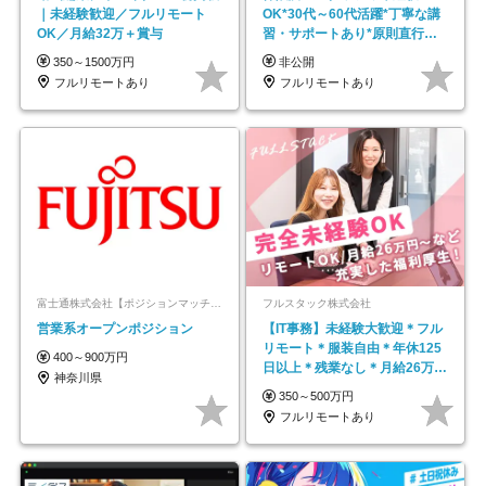
｜未経験歓迎／フルリモート
OK*30代～60代活躍*丁寧な講
OK／月給32万＋賞与
習・サポートあり*原則直行直
帰／全国募集・業務委託
350～1500万円
非公開
フルリモートあり
フルリモートあり
富士通株式会社【ポジションマッチ登録】
フルスタック株式会社
営業系オープンポジション
【IT事務】未経験大歓迎＊フル
リモート＊服装自由＊年休125
400～900万円
日以上＊残業なし＊月給26万円
神奈川県
以上
350～500万円
フルリモートあり