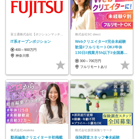
富士通株式会社【ポジションマッチ登録】
株式会社SC direct
IT系オープンポジション
Webクリエイター#完全未経験
歓迎#フルリモートOK#年休
400～900万円
130日#残業月5h以下#全国募集
神奈川県
#最大1年の研修
300～700万円
フルリモートあり
株式会社viralinks
株式会社損害保険リサーチ
動画編集クリエイター※初掲載
保険調査スタッフ◆未経験