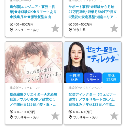
株式会社Widsley
株式会社サウンドテクニカ
総合職(エンジニア・事務・営
サポート事務*未経験から月給
業)◆未経験OK◆リモートあり
27万円確約*残業月5h以下*日立
◆残業月3h◆服装髪型自由
G受託の安定基盤*湘南エリア勤
務
400～800万円
350～500万円
フルリモートあり
神奈川県
株式会社ＬＩＶＥ ＵＰ
株式会社さくらインベスト
動画編集クリエイター★未経験
配信ディレクター（ウェビナー
歓迎／フルリモOK／残業なし
運営）／フルリモートOK／土
／年間休日125日／髪・服・ネ
日祝休み／年休123日／年収
イル自由／研修充実で安心
600万円可
350～1000万円
400～600万円
フルリモートあり
フルリモートあり