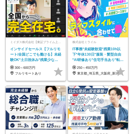
ミイダス株式会社【東証プライム上場パーソルグループ】
株式会社ミライル
インサイドセールス【フルリモ
IT事務*未経験歓迎*残業10h以
ート/全国どこでも働ける】未経
下*年休130日*服装・髪型自由
験OK*土日祝休み*残業少なめ*
*AI研修あり*住宅手当あり*転勤
在宅勤務手当あり
なし
300～600万円
250～450万円
フルリモートあり
東京都_埼玉県_大阪府_新潟県_福岡県