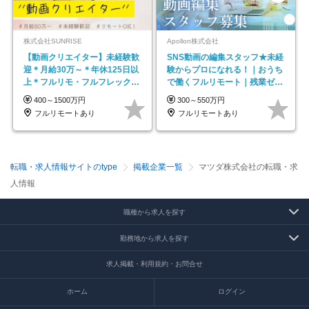
株式会社SUNRISE
Apollon株式会社
【動画クリエイター】未経験歓
SNS動画の編集スタッフ★未経
迎＊月給30万～＊年休125日以
験からプロになれる！｜おうち
上＊フルリモ・フルフレックス
で働くフルリモート｜残業ゼロ
◆10名の採用が決定◆
で18時退勤◎
400～1500万円
300～550万円
フルリモートあり
フルリモートあり
転職・求人情報サイトのtype
掲載企業一覧
マツダ株式会社の転職・求
人情報
職種から求人を探す
勤務地から求人を探す
求人掲載・利用規約・お問合せ
ホーム
ログイン