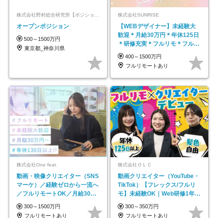
株式会社野村総合研究所【ポジションマッチ登録】
株式会社SUNRISE
オープンポジション
【WEBデザイナー】未経験大
歓迎＊月給30万円＊年休125日
500～1500万円
＊研修充実＊フルリモ＊フルフ
東京都_神奈川県
レックス＊
400～1500万円
フルリモートあり
株式会社One feat.
株式会社ＯＬＣ
動画・映像クリエイター（SNS
動画クリエイター（YouTube・
マーケ）／経験ゼロから一流へ
TikTok）【フレックス/フルリ
／フルリモートOK／月給30万
モ】未経験OK｜Web研修1年間
円～／年休130日以上
｜副業OK
300～1500万円
300～350万円
フルリモートあり
フルリモートあり