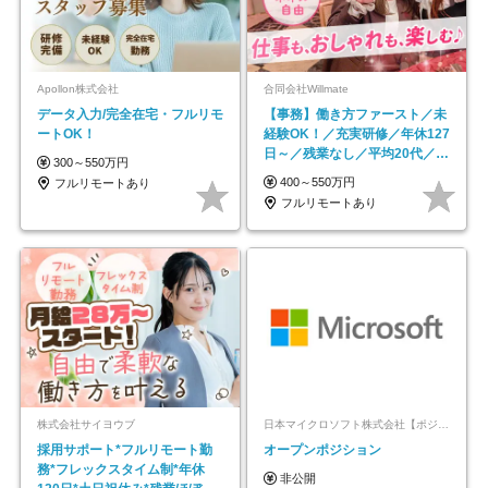
Apollon株式会社
合同会社Willmate
データ入力/完全在宅・フルリモ
【事務】働き方ファースト／未
ートOK！
経験OK！／充実研修／年休127
日～／残業なし／平均20代／リ
300～550万円
モートOK
400～550万円
フルリモートあり
フルリモートあり
株式会社サイヨウブ
日本マイクロソフト株式会社【ポジションマッチ登録】
採用サポート*フルリモート勤
オープンポジション
務*フレックスタイム制*年休
非公開