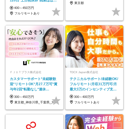
120日*土日祝休み*残業ほぼな
東京都
し*育児中社員8割以上
400～450万円
フルリモートあり
ＦＪＵＴプラス株式会社
TDCX Japan株式会社
カスタマーサポート*未経験歓
テクニカルサポート/未経験OK/
迎*リモートOK*月27.7万可*賞
フルリモート/月収31万円可/月
与年2回*転勤なし*連休
最大3万のインセンティブ支給/
OK/ZE010232
平均年齢33歳
300～450万円
300～400万円
東京都_神奈川県_千葉県_大阪府_愛知県…
フルリモートあり