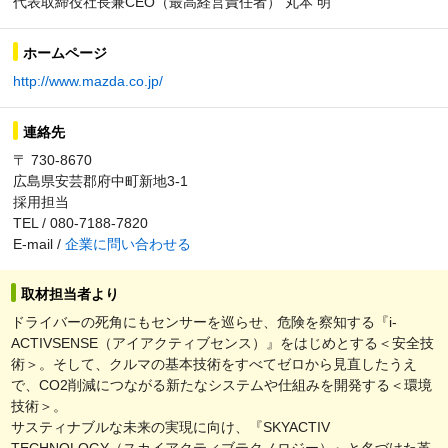
代表取締役社長兼CEO（最高経営責任者） 丸本 明
ホームページ
http://www.mazda.co.jp/
連絡先
〒 730-8670
広島県安芸郡府中町新地3-1
採用担当
TEL / 080-7188-7820
E-mail /
企業に問い合わせる
取材担当者より
ドライバーの死角にもセンサーを巡らせ、危険を察知する『i-
ACTIVSENSE（アイアクティブセンス）』をはじめとする＜安全技
術＞。そして、クルマの基本技術をすべてゼロから見直したうえ
で、CO2削減につながる新たなシステムや仕組みを開発する＜環境
技術＞。
サスティナブルな未来の実現に向け、『SKYACTIV
TECHNOLOGY（スカイアクティブテクノロジー）』と名づけた革