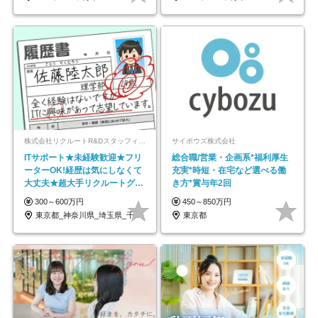
株式会社リクルートR&Dスタッフィング【リクルートグループ】
サイボウズ株式会社
ITサポート★未経験歓迎★フリ
総合職/営業・企画系*福利厚生
ーターOK!経歴は気にしなくて
充実*時短・在宅など選べる働
大丈夫★超大手リクルートグル
き方*賞与年2回
ープの正社員/sg
300～600万円
450～850万円
東京都_神奈川県_埼玉県_千葉県_大阪府…
東京都