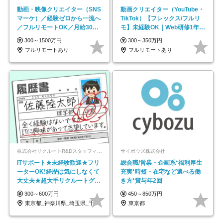
動画・映像クリエイター（SNS
動画クリエイター（YouTube・
マーケ）／経験ゼロから一流へ
TikTok）【フレックス/フルリ
／フルリモートOK／月給30万
モ】未経験OK｜Web研修1年間
円～／年休130日以上
｜副業OK
300～1500万円
300～350万円
フルリモートあり
フルリモートあり
株式会社リクルートR&Dスタッフィング【リクルートグループ】
サイボウズ株式会社
ITサポート★未経験歓迎★フリ
総合職/営業・企画系*福利厚生
ーターOK!経歴は気にしなくて
充実*時短・在宅など選べる働
大丈夫★超大手リクルートグル
き方*賞与年2回
ープの正社員/sg
300～600万円
450～850万円
東京都_神奈川県_埼玉県_千葉県_大阪府…
東京都