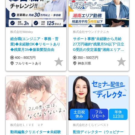
株式会社Widsley
株式会社サウンドテクニカ
総合職(エンジニア・事務・営
サポート事務*未経験から月給
業)◆未経験OK◆リモートあり
27万円確約*残業月5h以下*日立
◆残業月3h◆服装髪型自由
G受託の安定基盤*湘南エリア勤
務
400～800万円
350～500万円
フルリモートあり
神奈川県
株式会社ＬＩＶＥ ＵＰ
株式会社さくらインベスト
動画編集クリエイター★未経験
配信ディレクター（ウェビナー