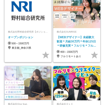
株式会社野村総合研究所【ポジションマッチ登録】
株式会社SUNRISE
オープンポジション
【WEBデザイナー】未経験大
歓迎＊月給30万円＊年休125日
500～1500万円
＊研修充実＊フルリモ＊フルフ
東京都_神奈川県
レックス＊
400～1500万円
フルリモートあり
株式会社One feat.
株式会社ＯＬＣ