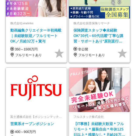
株式会社viralinks
株式会社損害保険リサーチ
動画編集クリエイター※初掲載
保険調査スタッフ◆未経験
｜未経験歓迎／フルリモート
OK*30代～60代活躍*丁寧な講
OK／月給32万＋賞与
習・サポートあり*原則直行直
帰／全国募集・業務委託
350～1500万円
非公開
フルリモートあり
フルリモートあり
富士通株式会社【ポジションマッチ登録】
フルスタック株式会社
営業系オープンポジション
【IT事務】未経験大歓迎＊フル
リモート＊服装自由＊年休125
400～900万円
日以上＊残業なし＊月給26万円