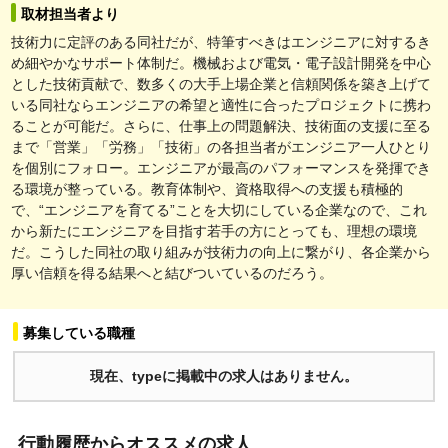
取材担当者より
技術力に定評のある同社だが、特筆すべきはエンジニアに対するき
め細やかなサポート体制だ。機械および電気・電子設計開発を中心
とした技術貢献で、数多くの大手上場企業と信頼関係を築き上げて
いる同社ならエンジニアの希望と適性に合ったプロジェクトに携わ
ることが可能だ。さらに、仕事上の問題解決、技術面の支援に至る
まで「営業」「労務」「技術」の各担当者がエンジニア一人ひとり
を個別にフォロー。エンジニアが最高のパフォーマンスを発揮でき
る環境が整っている。教育体制や、資格取得への支援も積極的
で、“エンジニアを育てる”ことを大切にしている企業なので、これ
から新たにエンジニアを目指す若手の方にとっても、理想の環境
だ。こうした同社の取り組みが技術力の向上に繋がり、各企業から
厚い信頼を得る結果へと結びついているのだろう。
募集している職種
現在、typeに掲載中の求人はありません。
行動履歴からオススメの求人