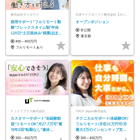
株式会社サイヨウブ
日本マイクロソフト株式会社【ポジションマッチ登録】
採用サポート*フルリモート勤
オープンポジション
務*フレックスタイム制*年休
非公開
120日*土日祝休み*残業ほぼな
東京都
し*育児中社員8割以上
400～450万円
フルリモートあり
ＦＪＵＴプラス株式会社
TDCX Japan株式会社
カスタマーサポート*未経験歓
テクニカルサポート/未経験OK/
迎*リモートOK*月27.7万可*賞
フルリモート/月収31万円可/月
与年2回*転勤なし*連休
最大3万のインセンティブ支給/
OK/ZE010232
平均年齢33歳
300～450万円
300～400万円