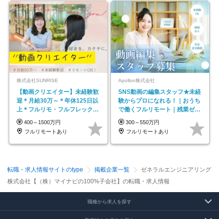
株式会社SUNRISE
Apollon株式会社
【動画クリエイター】未経験歓
SNS動画の編集スタッフ★未経
迎＊月給30万～＊年休125日以
験からプロになれる！｜おうち
上＊フルリモ・フルフレックス
で働くフルリモート｜残業ゼロ
◆10名の採用が決定◆
で18時退勤◎
400～1500万円
300～550万円
フルリモートあり
フルリモートあり
転職・求人情報サイトのtype
掲載企業一覧
ゼネラルエンジニアリング
株式会社【（株）マイナビの100%子会社】の転職・求人情報
職種から求人を探す