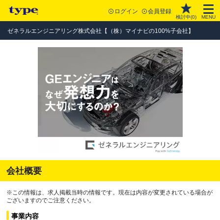
ログイン
会員登録
検討中(
0
)
MENU
ゼネラルエンジニアリング株式会社【（株）マイナビの100%子会社】
会社概要
※この情報は、求人掲載当時の情報です。現在は内容が変更されている場合が
ございますのでご注意ください。
事業内容