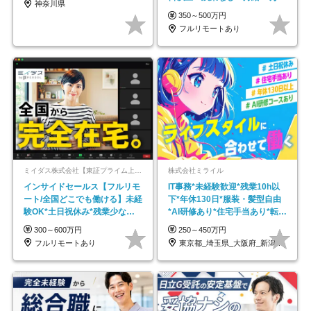
神奈川県
以上
350～500万円
フルリモートあり
ミイダス株式会社【東証プライム上場パーソルグループ】
株式会社ミライル
インサイドセールス【フルリモ
IT事務*未経験歓迎*残業10h以
ート/全国どこでも働ける】未経
下*年休130日*服装・髪型自由
験OK*土日祝休み*残業少なめ*
*AI研修あり*住宅手当あり*転勤
在宅勤務手当あり
なし
300～600万円
250～450万円
フルリモートあり
東京都_埼玉県_大阪府_新潟県_福岡県