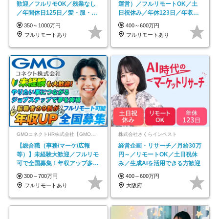
歓迎／フルリモOK／残業なし
運営）／フルリモートOK／土
／年間休日125日／髪・服・ネ
日祝休み／年休123日／年収
イル自由／研修充実で安心
600万円可
350～1000万円
400～600万円
フルリモートあり
フルリモートあり
GMOコネクトHR株式会社【GMOインターネットグループ】
株式会社さくらインベスト
【総合職（事務/マーケ/広報
経営企画・リサーチ／月給30万
等）】未経験大歓迎／フルリモ
円～／リモートOK／土日祝休
可で全国募集！年収アップ多数
み／生成AIを活用できる方歓迎
★年休最大130日★
300～700万円
400～600万円
フルリモートあり
大阪府