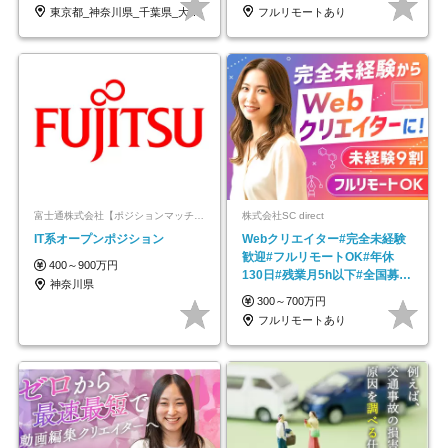
東京都_神奈川県_千葉県_大阪府_愛知県…
フルリモートあり
富士通株式会社【ポジションマッチ登録】
株式会社SC direct
IT系オープンポジション
Webクリエイター#完全未経験
歓迎#フルリモートOK#年休
400～900万円
130日#残業月5h以下#全国募集
神奈川県
#最大1年の研修
300～700万円
フルリモートあり