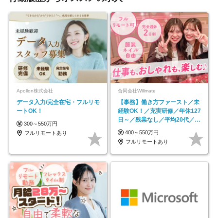
Apollon株式会社
合同会社Willmate
データ入力/完全在宅・フルリモ
【事務】働き方ファースト／未
ートOK！
経験OK！／充実研修／年休127
日～／残業なし／平均20代／リ
300～550万円
モートOK
400～550万円
フルリモートあり
フルリモートあり