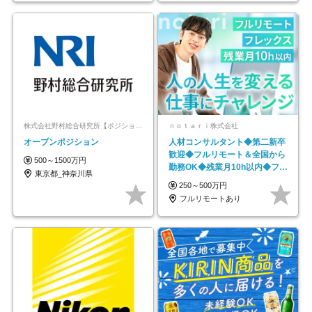
株式会社野村総合研究所【ポジションマッチ登録】
ｎｏｔａｒｉ株式会社
オープンポジション
人材コンサルタント◆第二新卒
歓迎◆フルリモート＆全国から
500～1500万円
勤務OK◆残業月10h以内◆フレ
東京都_神奈川県
ックス制
250～500万円
フルリモートあり