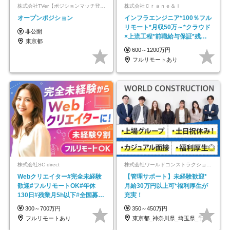
株式会社TVer【ポジションマッチ登録】
株式会社Ｃｒａｎｅ＆Ｉ
オープンポジション
インフラエンジニア*100％フル
リモート*月収50万～*クラウド
非公開
×上流工程*前職給与保証*残業
東京都
月9.8h
600～1200万円
フルリモートあり
株式会社SC direct
株式会社ワールドコンストラクション 【東証一部】 (ワールドホールディングス・グループ)
Webクリエイター#完全未経験
【管理サポート】未経験歓迎*
歓迎#フルリモートOK#年休
月給30万円以上可*福利厚生が
130日#残業月5h以下#全国募集
充実！
#最大1年の研修
300～700万円
350～450万円
フルリモートあり
東京都_神奈川県_埼玉県_千葉県_大阪府…