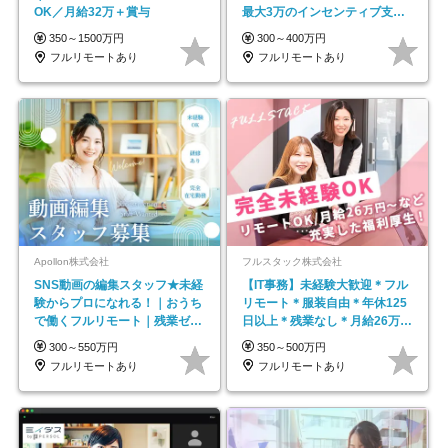
OK／月給32万＋賞与
最大3万のインセンティブ支給/
平均年齢33歳
350～1500万円
300～400万円
フルリモートあり
フルリモートあり
Apollon株式会社
フルスタック株式会社
SNS動画の編集スタッフ★未経
【IT事務】未経験大歓迎＊フル
験からプロになれる！｜おうち
リモート＊服装自由＊年休125
で働くフルリモート｜残業ゼロ
日以上＊残業なし＊月給26万円
で18時退勤◎
以上
300～550万円
350～500万円
フルリモートあり
フルリモートあり