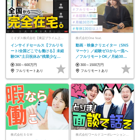
ミイダス株式会社【東証プライム上場パーソルグループ】
株式会社One feat.
インサイドセールス【フルリモ
動画・映像クリエイター（SNS
ート/全国どこでも働ける】未経
マーケ）／経験ゼロから一流へ
験OK*土日祝休み*残業少なめ*
／フルリモートOK／月給30万
在宅勤務手当あり
円～／年休130日以上
300～600万円
300～1500万円
フルリモートあり
フルリモートあり
株式会社ＳＧＭ
株式会社ワールドコーポレーション 採用事業部【上場グループ】