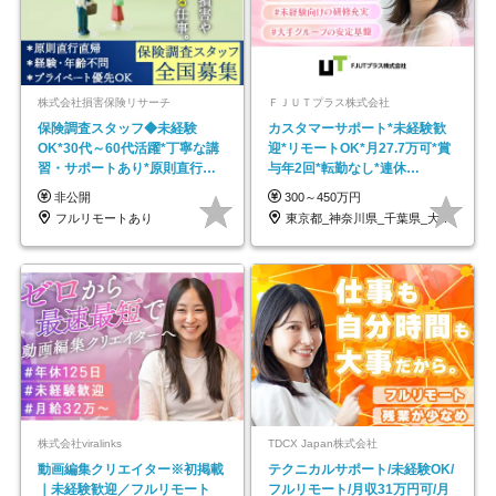
株式会社損害保険リサーチ
ＦＪＵＴプラス株式会社
保険調査スタッフ◆未経験
カスタマーサポート*未経験歓
OK*30代～60代活躍*丁寧な講
迎*リモートOK*月27.7万可*賞
習・サポートあり*原則直行直
与年2回*転勤なし*連休
帰／全国募集・業務委託
OK/ZE010232
非公開
300～450万円
フルリモートあり
東京都_神奈川県_千葉県_大阪府_愛知県…
株式会社viralinks
TDCX Japan株式会社
動画編集クリエイター※初掲載
テクニカルサポート/未経験OK/
｜未経験歓迎／フルリモート
フルリモート/月収31万円可/月