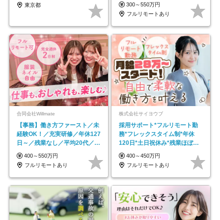
300～550万円
東京都
フルリモートあり
合同会社Willmate
株式会社サイヨウブ
【事務】働き方ファースト／未
採用サポート*フルリモート勤
経験OK！／充実研修／年休127
務*フレックスタイム制*年休
日～／残業なし／平均20代／リ
120日*土日祝休み*残業ほぼな
モートOK
し*育児中社員8割以上
400～550万円
400～450万円
フルリモートあり
フルリモートあり