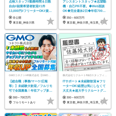
点検スタッフ#勤務時間＆日数
アシスタントスタッフ★志望動
自由#副業希望者歓迎#1件
機・自己PR不要。◆Web面談
13,000円#フリーターOK#資格
OK◆完全週休2日◆年収700万
スキル不要
円可/p13
非公開
350～600万円
東京都_神奈川県
東京都_神奈川県_埼玉県_千葉県_大阪府…
GMOコネクトHR株式会社【GMOインターネットグループ】
株式会社リクルートR&Dスタッフィング【リクルートグループ】
【総合職（事務/マーケ/広報
ITサポート★未経験歓迎★フリ
等）】未経験大歓迎／フルリモ
ーターOK!経歴は気にしなくて
可で全国募集！年収アップ多数
大丈夫★超大手リクルートグル
★年休最大130日★
ープの正社員/sg
300～700万円
300～600万円
フルリモートあり
東京都_神奈川県_埼玉県_千葉県_大阪府…