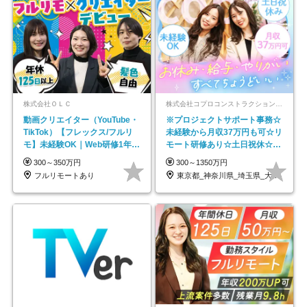
株式会社ＯＬＣ
株式会社コプロコンストラクション【東証プライム上場コプロ・ホールディングス子会社】
動画クリエイター（YouTube・
※プロジェクトサポート事務☆
TikTok）【フレックス/フルリ
未経験から月収37万円も可☆リ
モ】未経験OK｜Web研修1年間
モート研修あり☆土日祝休☆20
｜副業OK
代～30代活躍/b
300～350万円
300～1350万円
フルリモートあり
東京都_神奈川県_埼玉県_大阪府_愛知県…