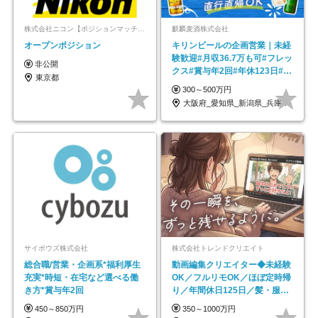
株式会社ニコン【ポジションマッチ登録】
麒麟麦酒株式会社
オープンポジション
キリンビールの企画営業｜未経
験歓迎#月収36.7万も可#フレッ
非公開
クス#賞与年2回#年休123日#完
東京都
全週休2日制
300～500万円
大阪府_愛知県_新潟県_兵庫県_福岡県
サイボウズ株式会社
株式会社トレンドクリエイト
総合職/営業・企画系*福利厚生
動画編集クリエイター◆未経験
充実*時短・在宅など選べる働
OK／フルリモOK／ほぼ定時帰
き方*賞与年2回
り／年間休日125日／髪・服・
ネイル自由／副業OK
450～850万円
350～1000万円