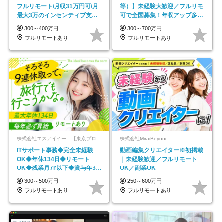
フルリモート/月収31万円可/月
等）】未経験大歓迎／フルリモ
最大3万のインセンティブ支給/
可で全国募集！年収アップ多数
平均年齢33歳
★年休最大130日★
300～400万円
300～700万円
フルリモートあり
フルリモートあり
株式会社エスアイイー 【東京プロマーケット上場】
株式会社MiraiBeyond
ITサポート事務◆完全未経験
動画編集クリエイター※初掲載
OK◆年休134日◆リモート
｜未経験歓迎／フルリモート
OK◆残業月7h以下◆賞与年3回
OK／副業OK
◆5年目まで必ず昇給
300～500万円
250～600万円
フルリモートあり
フルリモートあり