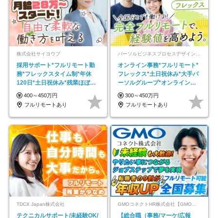
株式会社サイヨウブ
パーソルビジネスプロセスデザイン株式会社 事業開発本部
採用サポート*フルリモート勤
オンライン事務*フルリモート*
務*フレックスタイム制*年休
フレックス*土日祝休み*大手パ
120日*土日祝休み*残業ほぼな
ーソルグループ*オンライン面
し*育児中社員8割以上
接*30～40代活躍中
400～450万円
300～450万円
フルリモートあり
フルリモートあり
TDCX Japan株式会社
GMOコネクトHR株式会社【GMOインターネットグループ】
テクニカルサポート/未経験OK/
【総合職（事務/マーケ/広報