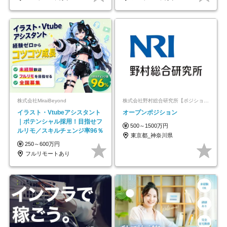
株式会社MiraiBeyond
株式会社野村総合研究所【ポジションマッチ登録】
イラスト・Vtubeアシスタント
オープンポジション
｜ポテンシャル採用！目指せフ
500～1500万円
ルリモ／スキルチェンジ率96％
東京都_神奈川県
250～600万円
フルリモートあり