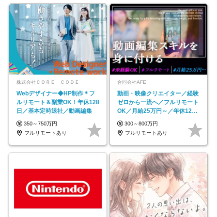
株式会社ＣＯＲＥ ＣＯＤＥ
合同会社AFE
Webデザイナー◆HP制作＊フ
動画・映像クリエイター／経験
ルリモート＆副業OK！年休128
ゼロから一流へ／フルリモート
日／基本定時退社／動画編集
OK／月給25万円～／年休125
日以上
350～750万円
300～800万円
フルリモートあり
フルリモートあり