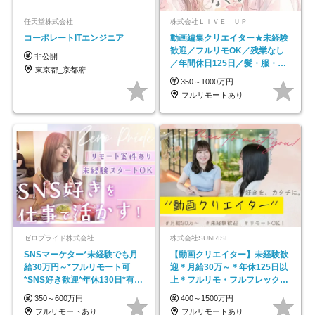
任天堂株式会社
株式会社ＬＩＶＥ ＵＰ
コーポレートITエンジニア
動画編集クリエイター★未経験
歓迎／フルリモOK／残業なし
非公開
／年間休日125日／髪・服・ネ
東京都_京都府
イル自由／研修充実で安心
350～1000万円
フルリモートあり
ゼロプライド株式会社
株式会社SUNRISE
SNSマーケター*未経験でも月
【動画クリエイター】未経験歓
給30万円～*フルリモート可
迎＊月給30万～＊年休125日以
*SNS好き歓迎*年休130日*有休
上＊フルリモ・フルフレックス
取得率100%
◆10名の採用が決定◆
350～600万円
400～1500万円
フルリモートあり
フルリモートあり