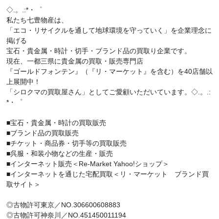
◇.。.:*・゜
私たち七豊物産は、
「エコ・リサイクルを通して地球環境を守っていく」を企業理念に
掲げる
宝石・貴金属・時計・切手・ブランド品の買取り企業です。
現在、一都三県に貴金属の買取・販売専門店
『ゴールドフォンテン』（『リ・マーケット』を含む）を40店舗以
上展開中！
「シロクマの買取屋さん」としてご愛顧いただいています。◇.。.:
*・゜
■宝石・貴金属・時計の買取販売
■ブランド品の買取販売
■チケット・商品券・切手等の買取販売
■呉服・和装小物などの生産・販売
■インターネット販売＜Re-Market Yahoo!ショップ＞
■インターネットを通じた宅配買取＜リ・マーケット ブランド買
取サイト＞
◎古物許可東京／NO.306600608883
◎古物許可神奈川／NO.451450011194