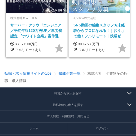
株式会社ＣＡＩＲＮ
Apollon株式会社
サーバー・クラウドエンジニア
SNS動画の編集スタッフ★未経
／平均年収120万円UP／厚労省
験からプロになれる！｜おうち
認定 『ホワイト企業』案件選択
で働くフルリモート｜残業ゼロ
制度／年休129日
で18時退勤◎
350～1500万円
300～550万円
フルリモートあり
フルリモートあり
転職・求人情報サイトのtype
掲載企業一覧
株式会社 七豊物産の転
職・求人情報
職種から求人を探す
勤務地から求人を探す
求人掲載・利用規約・お問合せ
ホーム
ログイン