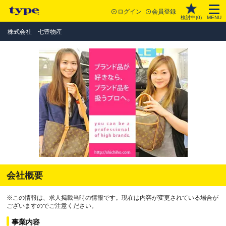
ログイン
会員登録
検討中(
0
)
MENU
株式会社 七豊物産
会社概要
※この情報は、求人掲載当時の情報です。現在は内容が変更されている場合が
ございますのでご注意ください。
事業内容