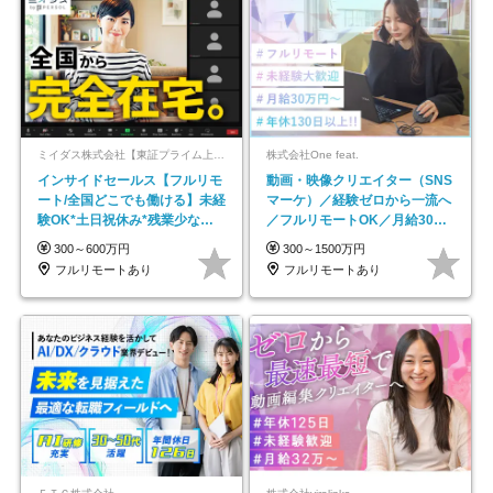
ミイダス株式会社【東証プライム上場パーソルグループ】
株式会社One feat.
インサイドセールス【フルリモ
動画・映像クリエイター（SNS
ート/全国どこでも働ける】未経
マーケ）／経験ゼロから一流へ
験OK*土日祝休み*残業少なめ*
／フルリモートOK／月給30万
在宅勤務手当あり
円～／年休130日以上
300～600万円
300～1500万円
フルリモートあり
フルリモートあり