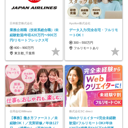
日本航空株式会社
Apollon株式会社
業務企画職（技術系総合職）/未
データ入力/完全在宅・フルリモ
経験歓迎/年収420万円〜900万
ートOK！
円/リモートフレックス可
300～550万円
400～900万円
フルリモートあり
東京都_千葉県
合同会社Willmate
株式会社SC direct
【事務】働き方ファースト／未
Webクリエイター#完全未経験
経験OK！／充実研修／年休127
歓迎#フルリモートOK#年休