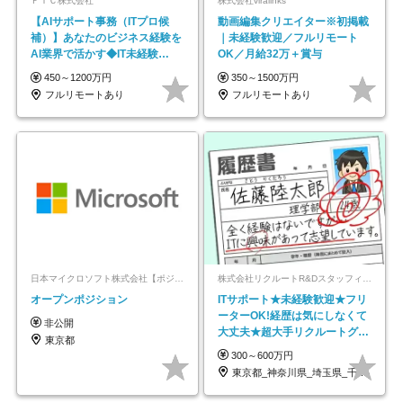
ＦＴＣ株式会社
株式会社viralinks
【AIサポート事務（ITプロ候
動画編集クリエイター※初掲載
補）】あなたのビジネス経験を
｜未経験歓迎／フルリモート
AI業界で活かす◆IT未経験
OK／月給32万＋賞与
OK◆目指せるコンサル
450～1200万円
350～1500万円
フルリモートあり
フルリモートあり
日本マイクロソフト株式会社【ポジションマッチ登録】
株式会社リクルートR&Dスタッフィング【リクルートグループ】
オープンポジション
ITサポート★未経験歓迎★フリ
ーターOK!経歴は気にしなくて
非公開
大丈夫★超大手リクルートグル
東京都
ープの正社員/sg
300～600万円
東京都_神奈川県_埼玉県_千葉県_大阪府…