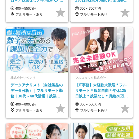
日～／残業なし／平均20代／リ
130日#残業月5h以下#全国募集
モートOK
#最大1年の研修
400～550万円
300～700万円
フルリモートあり
フルリモートあり
株式会社リベンリ
フルスタック株式会社
データアナリスト（自社製品の
【IT事務】未経験大歓迎＊フル
データ分析）｜フルリモート勤
リモート＊服装自由＊年休125
務｜30代～40代活躍｜残業少
日以上＊残業なし＊月給26万円
なめ｜子育て社員多数活躍
以上
400～800万円
350～500万円
フルリモートあり
フルリモートあり