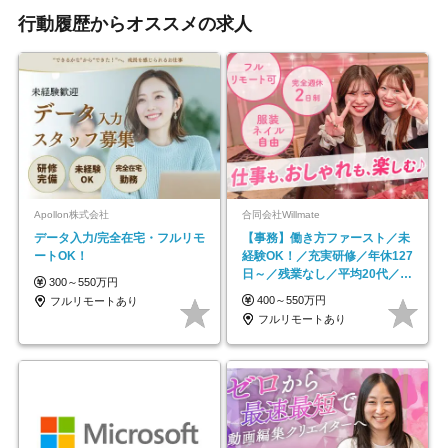
行動履歴からオススメの求人
Apollon株式会社
合同会社Willmate
データ入力/完全在宅・フルリモ
【事務】働き方ファースト／未
ートOK！
経験OK！／充実研修／年休127
日～／残業なし／平均20代／リ
300～550万円
モートOK
400～550万円
フルリモートあり
フルリモートあり