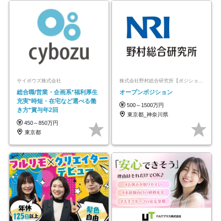
サイボウズ株式会社
株式会社野村総合研究所【ポジションマッチ登録】
総合職/営業・企画系*福利厚生
オープンポジション
充実*時短・在宅など選べる働
500～1500万円
き方*賞与年2回
東京都_神奈川県
450～850万円
東京都