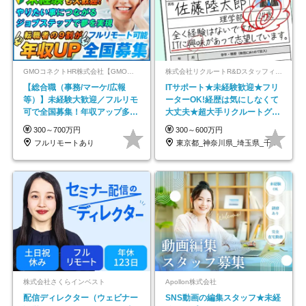
GMOコネクトHR株式会社【GMOインターネットグループ】
株式会社リクルートR&Dスタッフィング【リクルートグループ】
【総合職（事務/マーケ/広報
ITサポート★未経験歓迎★フリ
等）】未経験大歓迎／フルリモ
ーターOK!経歴は気にしなくて
可で全国募集！年収アップ多数
大丈夫★超大手リクルートグル
★年休最大130日★
ープの正社員/sg
300～700万円
300～600万円
フルリモートあり
東京都_神奈川県_埼玉県_千葉県_大阪府…
株式会社さくらインベスト
Apollon株式会社
配信ディレクター（ウェビナー
SNS動画の編集スタッフ★未経