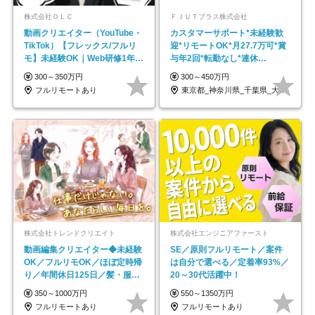
株式会社ＯＬＣ
ＦＪＵＴプラス株式会社
動画クリエイター（YouTube・
カスタマーサポート*未経験歓
TikTok）【フレックス/フルリ
迎*リモートOK*月27.7万可*賞
モ】未経験OK｜Web研修1年間
与年2回*転勤なし*連休
｜副業OK
OK/ZE010232
300～350万円
300～450万円
フルリモートあり
東京都_神奈川県_千葉県_大阪府_愛知県…
株式会社トレンドクリエイト
株式会社エンジニアファースト
動画編集クリエイター◆未経験
SE／原則フルリモート／案件
OK／フルリモOK／ほぼ定時帰
は自分で選べる／定着率93%／
り／年間休日125日／髪・服・
20～30代活躍中！
ネイル自由／副業OK
350～1000万円
550～1350万円
フルリモートあり
フルリモートあり