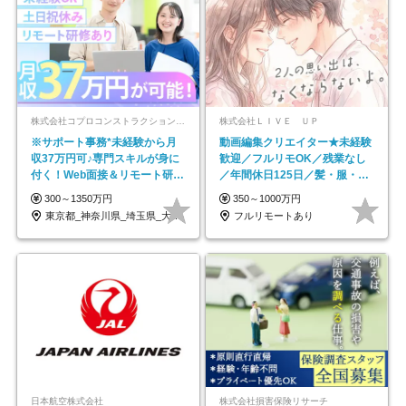
株式会社コプロコンストラクション【東証プライム上場コプロ・ホールディングス子会社】
株式会社ＬＩＶＥ ＵＰ
※サポート事務*未経験から月
動画編集クリエイター★未経験
収37万円可♪専門スキルが身に
歓迎／フルリモOK／残業なし
付く！Web面接＆リモート研修
／年間休日125日／髪・服・ネ
も充実♪/a
イル自由／研修充実で安心
300～1350万円
350～1000万円
東京都_神奈川県_埼玉県_大阪府_愛知県…
フルリモートあり
日本航空株式会社
株式会社損害保険リサーチ