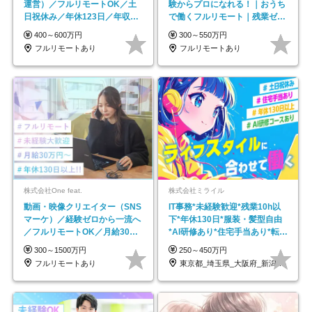
運営）／フルリモートOK／土
験からプロになれる！｜おうち
日祝休み／年休123日／年収
で働くフルリモート｜残業ゼロ
600万円可
で18時退勤◎
400～600万円
300～550万円
フルリモートあり
フルリモートあり
株式会社One feat.
株式会社ミライル
動画・映像クリエイター（SNS
IT事務*未経験歓迎*残業10h以
マーケ）／経験ゼロから一流へ
下*年休130日*服装・髪型自由
／フルリモートOK／月給30万
*AI研修あり*住宅手当あり*転勤
円～／年休130日以上
なし
300～1500万円
250～450万円
フルリモートあり
東京都_埼玉県_大阪府_新潟県_福岡県