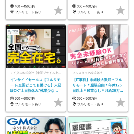
し*育児中社員8割以上
平均年齢33歳
400～450万円
300～400万円
フルリモートあり
フルリモートあり
ミイダス株式会社【東証プライム上場パーソルグループ】
フルスタック株式会社
インサイドセールス【フルリモ
【IT事務】未経験大歓迎＊フル
ート/全国どこでも働ける】未経
リモート＊服装自由＊年休125
験OK*土日祝休み*残業少なめ*
日以上＊残業なし＊月給26万円
在宅勤務手当あり
以上
300～600万円
350～500万円
フルリモートあり
フルリモートあり