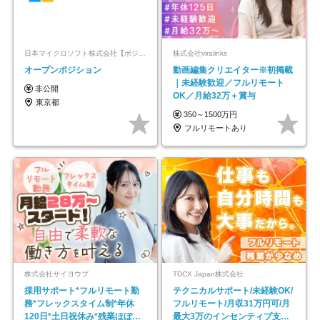
日本マイクロソフト株式会社【ポジションマッチ登録】
株式会社viralinks
オープンポジション
動画編集クリエイター※初掲載
｜未経験歓迎／フルリモート
非公開
OK／月給32万＋賞与
東京都
350～1500万円
フルリモートあり
株式会社サイヨウブ
TDCX Japan株式会社
採用サポート*フルリモート勤
テクニカルサポート/未経験OK/
務*フレックスタイム制*年休
フルリモート/月収31万円可/月
120日*土日祝休み*残業ほぼな
最大3万のインセンティブ支給/