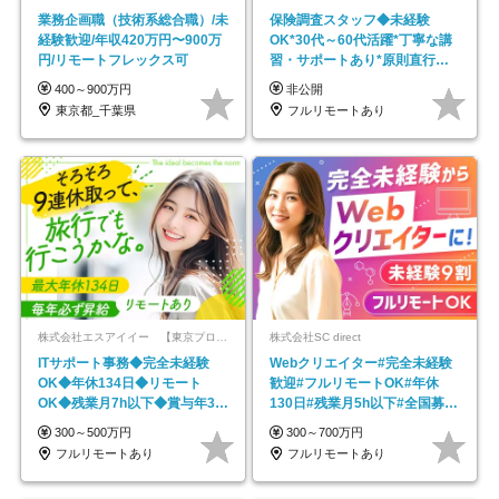
業務企画職（技術系総合職）/未
保険調査スタッフ◆未経験
経験歓迎/年収420万円〜900万
OK*30代～60代活躍*丁寧な講
円/リモートフレックス可
習・サポートあり*原則直行直
帰／全国募集・業務委託
400～900万円
非公開
東京都_千葉県
フルリモートあり
株式会社エスアイイー 【東京プロマーケット上場】
株式会社SC direct
ITサポート事務◆完全未経験
Webクリエイター#完全未経験
OK◆年休134日◆リモート
歓迎#フルリモートOK#年休
OK◆残業月7h以下◆賞与年3回
130日#残業月5h以下#全国募集
◆5年目まで必ず昇給
#最大1年の研修
300～500万円
300～700万円
フルリモートあり
フルリモートあり