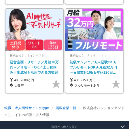
株式会社さくらインベスト
株式会社Ｃ Ａｄｄｉｔｉｏｎ
経営企画・リサーチ／月給30万
初級エンジニア★未経験OK★
円～／リモートOK／土日祝休
フルリモートOK★月給32万円
み／生成AIを活用できる方歓迎
～★残業月10h＆年休120日以
上★副業可
400～600万円
400～1500万円
大阪府
フルリモートあり
転職・求人情報サイトのtype
掲載企業一覧
株式会社パッションアンド
クリエイトの転職・求人情報
職種から求人を探す