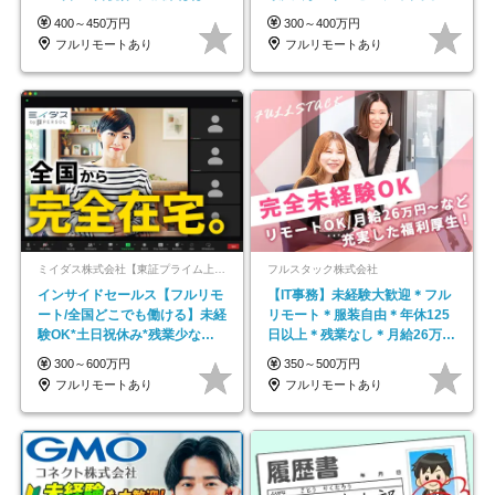
し*育児中社員8割以上
平均年齢33歳
400～450万円
300～400万円
フルリモートあり
フルリモートあり
ミイダス株式会社【東証プライム上場パーソルグループ】
フルスタック株式会社
インサイドセールス【フルリモ
【IT事務】未経験大歓迎＊フル
ート/全国どこでも働ける】未経
リモート＊服装自由＊年休125
験OK*土日祝休み*残業少なめ*
日以上＊残業なし＊月給26万円
在宅勤務手当あり
以上
300～600万円
350～500万円
フルリモートあり
フルリモートあり