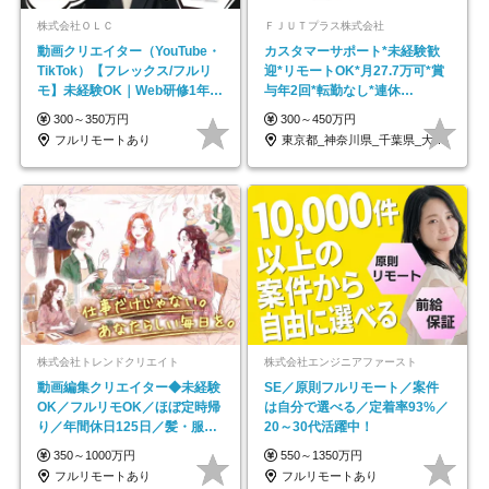
株式会社ＯＬＣ
ＦＪＵＴプラス株式会社
動画クリエイター（YouTube・
カスタマーサポート*未経験歓
TikTok）【フレックス/フルリ
迎*リモートOK*月27.7万可*賞
モ】未経験OK｜Web研修1年間
与年2回*転勤なし*連休
｜副業OK
OK/ZE010232
300～350万円
300～450万円
フルリモートあり
東京都_神奈川県_千葉県_大阪府_愛知県…
株式会社トレンドクリエイト
株式会社エンジニアファースト
動画編集クリエイター◆未経験
SE／原則フルリモート／案件
OK／フルリモOK／ほぼ定時帰
は自分で選べる／定着率93%／
り／年間休日125日／髪・服・
20～30代活躍中！
ネイル自由／副業OK
350～1000万円
550～1350万円
フルリモートあり
フルリモートあり