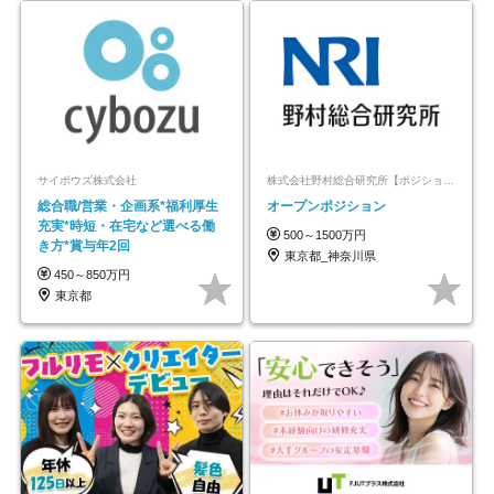
サイボウズ株式会社
株式会社野村総合研究所【ポジションマッチ登録】
総合職/営業・企画系*福利厚生
オープンポジション
充実*時短・在宅など選べる働
500～1500万円
き方*賞与年2回
東京都_神奈川県
450～850万円
東京都