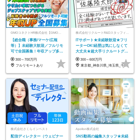
GMOコネクトHR株式会社【GMOインターネットグループ】
株式会社リクルートR&Dスタッフィング【リクルートグループ】
【総合職（事務/マーケ/広報
ITサポート★未経験歓迎★フリ
等）】未経験大歓迎／フルリモ
ーターOK!経歴は気にしなくて
可で全国募集！年収アップ多数
大丈夫★超大手リクルートグル
★年休最大130日★
ープの正社員/sg
300～700万円
300～600万円
フルリモートあり
東京都_神奈川県_埼玉県_千葉県_大阪府…
株式会社さくらインベスト
Apollon株式会社
配信ディレクター（ウェビナー
SNS動画の編集スタッフ★未経