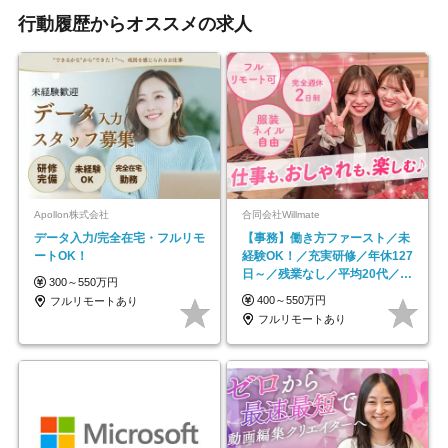
行動履歴からオススメの求人
Apollon株式会社
合同会社Willmate
データ入力/完全在宅・フルリモ
【事務】働き方ファースト／未
ートOK！
経験OK！／充実研修／年休127
日～／残業なし／平均20代／リ
300～550万円
モートOK
400～550万円
フルリモートあり
フルリモートあり