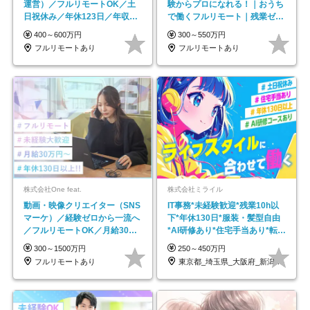
運営）／フルリモートOK／土
験からプロになれる！｜おうち
日祝休み／年休123日／年収
で働くフルリモート｜残業ゼロ
600万円可
で18時退勤◎
400～600万円
300～550万円
フルリモートあり
フルリモートあり
株式会社One feat.
株式会社ミライル
動画・映像クリエイター（SNS
IT事務*未経験歓迎*残業10h以
マーケ）／経験ゼロから一流へ
下*年休130日*服装・髪型自由
／フルリモートOK／月給30万
*AI研修あり*住宅手当あり*転勤
円～／年休130日以上
なし
300～1500万円
250～450万円
フルリモートあり
東京都_埼玉県_大阪府_新潟県_福岡県