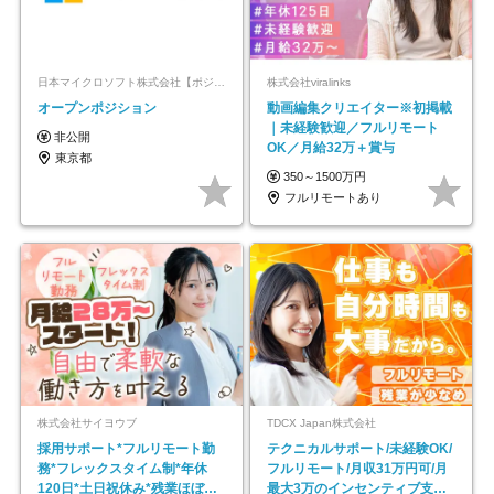
日本マイクロソフト株式会社【ポジションマッチ登録】
株式会社viralinks
オープンポジション
動画編集クリエイター※初掲載
｜未経験歓迎／フルリモート
非公開
OK／月給32万＋賞与
東京都
350～1500万円
フルリモートあり
株式会社サイヨウブ
TDCX Japan株式会社
採用サポート*フルリモート勤
テクニカルサポート/未経験OK/
務*フレックスタイム制*年休
フルリモート/月収31万円可/月
120日*土日祝休み*残業ほぼな
最大3万のインセンティブ支給/