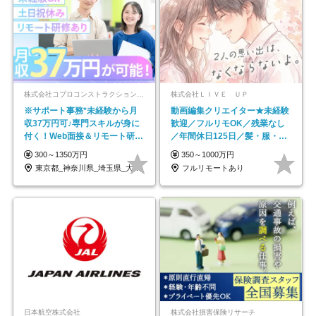
株式会社コプロコンストラクション【東証プライム上場コプロ・ホールディングス子会社】
株式会社ＬＩＶＥ ＵＰ
※サポート事務*未経験から月
動画編集クリエイター★未経験
収37万円可♪専門スキルが身に
歓迎／フルリモOK／残業なし
付く！Web面接＆リモート研修
／年間休日125日／髪・服・ネ
も充実♪/a
イル自由／研修充実で安心
300～1350万円
350～1000万円
東京都_神奈川県_埼玉県_大阪府_愛知県…
フルリモートあり
日本航空株式会社
株式会社損害保険リサーチ