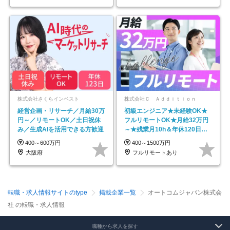
株式会社さくらインベスト
株式会社Ｃ Ａｄｄｉｔｉｏｎ
経営企画・リサーチ／月給30万
初級エンジニア★未経験OK★
円～／リモートOK／土日祝休
フルリモートOK★月給32万円
み／生成AIを活用できる方歓迎
～★残業月10h＆年休120日以
上★副業可
400～600万円
400～1500万円
大阪府
フルリモートあり
転職・求人情報サイトのtype
掲載企業一覧
オートコムジャパン株式会
社 の転職・求人情報
職種から求人を探す