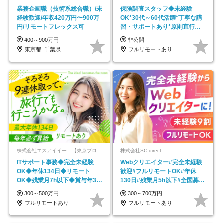
業務企画職（技術系総合職）/未
保険調査スタッフ◆未経験
経験歓迎/年収420万円〜900万
OK*30代～60代活躍*丁寧な講
円/リモートフレックス可
習・サポートあり*原則直行直
帰／全国募集・業務委託
400～900万円
非公開
東京都_千葉県
フルリモートあり
株式会社エスアイイー 【東京プロマーケット上場】
株式会社SC direct
ITサポート事務◆完全未経験
Webクリエイター#完全未経験
OK◆年休134日◆リモート
歓迎#フルリモートOK#年休
OK◆残業月7h以下◆賞与年3回
130日#残業月5h以下#全国募集
◆5年目まで必ず昇給
#最大1年の研修
300～500万円
300～700万円
フルリモートあり
フルリモートあり