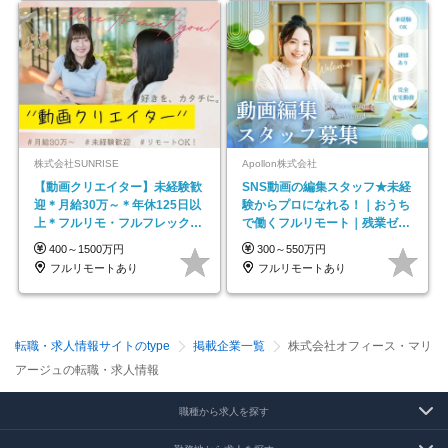
株式会社SUNRISE
Apollon株式会社
【動画クリエイター】未経験歓
SNS動画の編集スタッフ★未経
迎＊月給30万～＊年休125日以
験からプロになれる！｜おうち
上＊フルリモ・フルフレックス
で働くフルリモート｜残業ゼロ
◆10名の採用が決定◆
で18時退勤◎
400～1500万円
300～550万円
フルリモートあり
フルリモートあり
転職・求人情報サイトのtype
掲載企業一覧
株式会社オフィース・マリ
アージュの転職・求人情報
職種から求人を探す