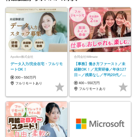
Apollon株式会社
合同会社Willmate
データ入力/完全在宅・フルリモ
【事務】働き方ファースト／未
ートOK！
経験OK！／充実研修／年休127
日～／残業なし／平均20代／リ
300～550万円
モートOK
400～550万円
フルリモートあり
フルリモートあり