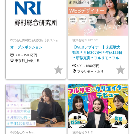
株式会社野村総合研究所【ポジションマッチ登録】
株式会社SUNRISE
オープンポジション
【WEBデザイナー】未経験大
歓迎＊月給30万円＊年休125日
500～1500万円
＊研修充実＊フルリモ＊フルフ
東京都_神奈川県
レックス＊
400～1500万円
フルリモートあり
株式会社One feat.
株式会社ＯＬＣ