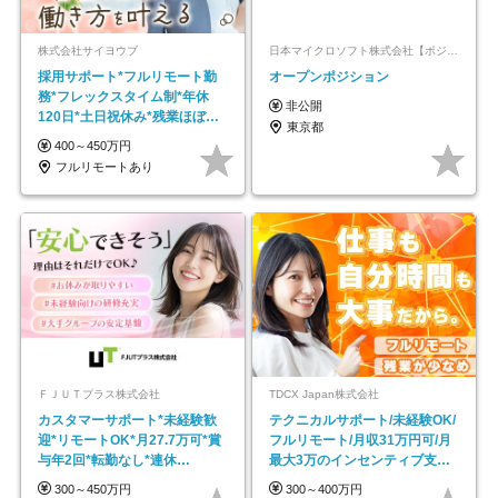
株式会社サイヨウブ
日本マイクロソフト株式会社【ポジションマッチ登録】
採用サポート*フルリモート勤
オープンポジション
務*フレックスタイム制*年休
非公開
120日*土日祝休み*残業ほぼな
東京都
し*育児中社員8割以上
400～450万円
フルリモートあり
ＦＪＵＴプラス株式会社
TDCX Japan株式会社
カスタマーサポート*未経験歓
テクニカルサポート/未経験OK/
迎*リモートOK*月27.7万可*賞
フルリモート/月収31万円可/月
与年2回*転勤なし*連休
最大3万のインセンティブ支給/
OK/ZE010232
平均年齢33歳
300～450万円
300～400万円