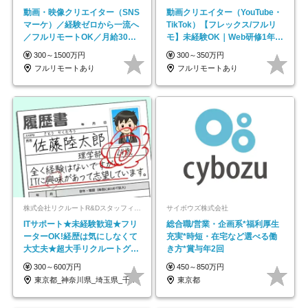
動画・映像クリエイター（SNS
動画クリエイター（YouTube・
マーケ）／経験ゼロから一流へ
TikTok）【フレックス/フルリ
／フルリモートOK／月給30万
モ】未経験OK｜Web研修1年間
円～／年休130日以上
｜副業OK
300～1500万円
300～350万円
フルリモートあり
フルリモートあり
株式会社リクルートR&Dスタッフィング【リクルートグループ】
サイボウズ株式会社
ITサポート★未経験歓迎★フリ
総合職/営業・企画系*福利厚生
ーターOK!経歴は気にしなくて
充実*時短・在宅など選べる働
大丈夫★超大手リクルートグル
き方*賞与年2回
ープの正社員/sg
300～600万円
450～850万円
東京都_神奈川県_埼玉県_千葉県_大阪府…
東京都