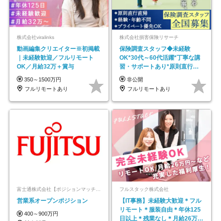
株式会社viralinks
株式会社損害保険リサーチ
動画編集クリエイター※初掲載
保険調査スタッフ◆未経験
｜未経験歓迎／フルリモート
OK*30代～60代活躍*丁寧な講
OK／月給32万＋賞与
習・サポートあり*原則直行直
帰／全国募集・業務委託
350～1500万円
非公開
フルリモートあり
フルリモートあり
富士通株式会社【ポジションマッチ登録】
フルスタック株式会社
営業系オープンポジション
【IT事務】未経験大歓迎＊フル
リモート＊服装自由＊年休125
400～900万円
日以上＊残業なし＊月給26万円