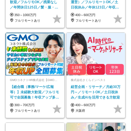
歓迎／フルリモOK／残業なし
運営）／フルリモートOK／土
／年間休日125日／髪・服・ネ
日祝休み／年休123日／年収
イル自由／研修充実で安心
600万円可
350～1000万円
400～600万円
フルリモートあり
フルリモートあり
GMOコネクトHR株式会社【GMOインターネットグループ】
株式会社さくらインベスト
【総合職（事務/マーケ/広報
経営企画・リサーチ／月給30万
等）】未経験大歓迎／フルリモ
円～／リモートOK／土日祝休
可で全国募集！年収アップ多数
み／生成AIを活用できる方歓迎
★年休最大130日★
300～700万円
400～600万円
フルリモートあり
大阪府