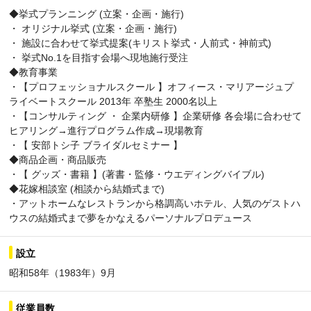
◆挙式プランニング (立案・企画・施行)
・ オリジナル挙式 (立案・企画・施行)
・ 施設に合わせて挙式提案(キリスト挙式・人前式・神前式)
・ 挙式No.1を目指す会場へ現地施行受注
◆教育事業
・【プロフェッショナルスクール 】オフィース・マリアージュプ
ライベートスクール 2013年 卒塾生 2000名以上
・【コンサルティング ・ 企業内研修 】企業研修 各会場に合わせて
ヒアリング→進行プログラム作成→現場教育
・【 安部トシ子 ブライダルセミナー 】
◆商品企画・商品販売
・【 グッズ・書籍 】(著書・監修・ウエディングバイブル)
◆花嫁相談室 (相談から結婚式まで)
・アットホームなレストランから格調高いホテル、人気のゲストハ
ウスの結婚式まで夢をかなえるパーソナルプロデュース
設立
昭和58年（1983年）9月
従業員数