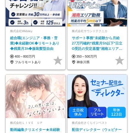
株式会社Widsley
株式会社サウンドテクニカ
総合職(エンジニア・事務・営
サポート事務*未経験から月給
業)◆未経験OK◆リモートあり
27万円確約*残業月5h以下*日立
◆残業月3h◆服装髪型自由
G受託の安定基盤*湘南エリア勤
務
400～800万円
350～500万円
フルリモートあり
神奈川県
株式会社ＬＩＶＥ ＵＰ
株式会社さくらインベスト
動画編集クリエイター★未経験
配信ディレクター（ウェビナー