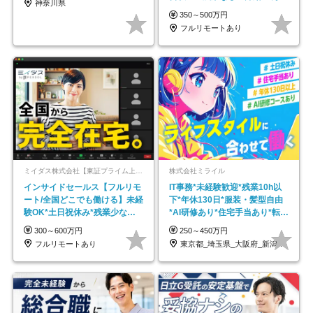
神奈川県
以上
350～500万円
フルリモートあり
ミイダス株式会社【東証プライム上場パーソルグループ】
株式会社ミライル
インサイドセールス【フルリモ
IT事務*未経験歓迎*残業10h以
ート/全国どこでも働ける】未経
下*年休130日*服装・髪型自由
験OK*土日祝休み*残業少なめ*
*AI研修あり*住宅手当あり*転勤
在宅勤務手当あり
なし
300～600万円
250～450万円
フルリモートあり
東京都_埼玉県_大阪府_新潟県_福岡県