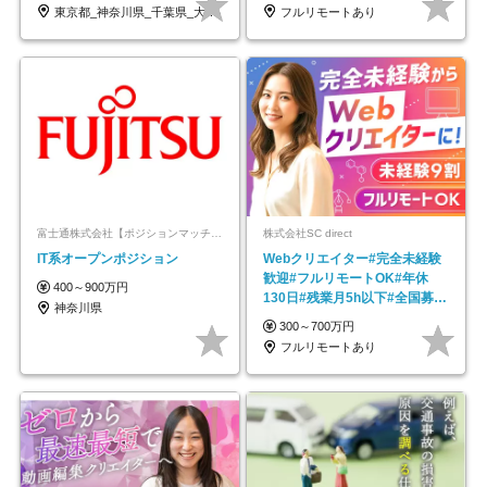
東京都_神奈川県_千葉県_大阪府_愛知県…
フルリモートあり
富士通株式会社【ポジションマッチ登録】
株式会社SC direct
IT系オープンポジション
Webクリエイター#完全未経験
歓迎#フルリモートOK#年休
400～900万円
130日#残業月5h以下#全国募集
神奈川県
#最大1年の研修
300～700万円
フルリモートあり