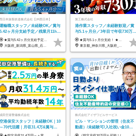
西日本旅客鉄道株式会社【JR西日本】
第工株式会社
運輸職スタッフ／未経験OK／賞与
港作業スタッフ／未経験歓迎／賞
5.42ヶ月分支給予定／残業月11h程
与5.1ヶ月分／3年目で年収730万
／年休119日+有給平均18.7日
も可／食事手当あり／年休120日
★賞与5.42ヶ月分支給予定あり！ （大卒以上）月給24万1,692円～39万5,780円＋各種手当＋賞与2回 （高卒以上）月給22万2,662円～39万5,780円＋各種手当＋賞与2回 ※上記は2025年度新卒支払額（京阪神地区）となります ※勤務地・学歴で異なり、ご経験・能力等をふまえた金額を加算します ※残業代は別途全額支給します ※当社規程に基づき決定します ※試用期間あり（3ヶ月／待遇に変更はありません） ※基本給以外の諸手当として扶養・職務・時間外・通勤手当等を支給します ※京阪神地区以外の勤務地の場合 月給（大卒）23万0,706円～／月給（高卒）21万2,541円～となります
★賞与5.1ヶ月分支給！ ★入社3年目・30代で年収730万円の先輩も活躍中！ ★入社1年目・20代で月収29万円の実績あり 月給：22.5万円～30.5万円＋各種手当＋賞与年2回＋残業代全額支給 ※経験・能力などを考慮のうえ決定します ※上記月給には食事手当(5000円／月）を含みます ※残業代は分単位で100％支給いたします ※試用期間3ヶ月。その間の給与・待遇に差異はありません 【月収例】 ◆33.5万円／31歳 入社7か月 ◆38.5万円／32歳 入社1年目 ◆48.4万円／44歳 入社12年目 ※経験・能力などを考慮のうえ決定 ※月収・給与例には休日手当も含みます 【手当詳細】 ◆交通費規定支給（上限3万5000円／月） ◆時間外手当全額支給 ◆休日出勤手当 ◆港湾住宅あり（1R・2万円台～） ◆資格取得支援制度：全額負担 ◆地域手当：関東地区1万円／月
上
大阪府_新潟県_富山県_石川県_福井県_三重県_兵庫県_京都府_滋賀県_奈良県_和歌山県_広島県_岡山県_鳥取県_島根県_山口県_福岡県
東京都_神奈川県_大阪府_愛知県_兵庫県
成田空港警備株式会社
株式会社アイザワビルサービス
空港保安スタッフ｜未経験OK｜10
ビル・マンションの管理（住友不
～70代活躍｜月収31.4万&賞与年2
動産）/未経験可/入社祝い金10万
回｜家族・住宅手当｜光熱費0円の
円/月収30万円可/40～50代活
★想定月収31.4万円～＋賞与年2回（59万円以上） ★入社お祝い金15万円支給 ★水道+光熱費無料の家賃がリーズナブルな社員寮(単身寮)あり！ 月給24万5000円以上(基本給21万1000円＋業務別手当35,000円)＋賞与年2回（賞与支給額：59万円以上を想定）＋残業代全額 ※みなし残業なし！残業代は全額支給します。 ※資格手当・深夜手当など、様々な手当をご用意しています。 ※入社お祝い金は１か月経過後、3ヶ月経過後、6ヶ月経過後に各5万円ずつ給与に加算して支給いたします。 ※指定の検定資格をお持ちの方には別途手当を支給します。入社後に取得した場合は給与に加算し支給します。 ・施設警備 1級7,000円 2級4,000円 ・交通誘導 1級7,000円 2級4,000円 ・雑踏警備 1級7,000円 2級4,000円 など
《想定月収30万円も可能！/想定年収380万円》 ■月給24万5000円以上＋賞与年2回(2カ月/2025年実績)＋時間外手当＋資格手当＋役職手当＋交通費 ………… ≪昇給、賞与、および各種諸手当について≫ ◇入社お祝い金（10万円 ※3カ月精勤後支給） ◇昇給/年1回 ◇賞与/年2回(2カ月/2025年実績) ◇時間外手当 ◇資格手当 └・ビル設備管理技能士1級（1万円/月） ・ビル設備管理技能士2級（5000円/月） ・建築物環境衛生管理技術者（1万円/月） ・防火管理技能者（3000円/月） ・消防設備士乙4類（3000円/月） 他 ◇役職手当 └・班長/サブリーダー/リーダー（5000円～2万円/月） ◇物件手当（最大2万円 ※物件により異なる） ◇退職金あり ※経験・年齢・能力を考慮した上、当社規定により優遇いたします。 ※3カ月の試用期間あり。その間の給与や福利厚生に差異はありません。 《モデル年収》 ・入社1年/35歳：年収380万円 ・入社3年/38歳：年収400万円