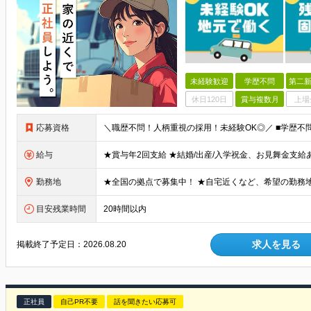
未経験歓迎
学歴不問
第二新
休日120日
賞与複数月
上場
応募資格
給与
勤務地
目安残業時間
20時間以内
求人を見る
掲載終了予定日：
2026.08.20
正社員
自己PR不要
話を聞きたい応募可