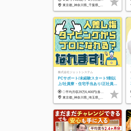
務がメイン
東京都_神奈川県_千葉県_北海道_福島県_長野県_岐阜県_三重県_京都府_福岡県
株式会社ジェットシステム
PCサポート/未経験スタート9割以
上/社員寮・住宅手当あり/正社員デ
ビューOK/20代～30代活躍中/全国
◇平均月収29万6,400円(各種手当含む) ◇住宅手当⇒最大家賃の半額支給 ◇賞与年2回支給 ■月給22万5,000円以上＋地域手当＋時間外手当＋住宅手当＋家族手当 ※経験やスキルに応じて給与を決定します ※試用期間2ヶ月あり（期間内は時給1,060円以上となります） └地域により上がる可能性があり／例：東京都時給1,370円 └その他待遇に差異なし ＜モデル月収例＞ 1年目：296,400円 3年目：320,000円 【固定残業代について】 なし（残業代は、実際の労働時間に応じて別途全額支給）
募集
東京都_神奈川県_埼玉県_千葉県_大阪府_愛知県_北海道_青森県_岩手県_宮城県_秋田県_山形県_福島県_茨城県_群馬県_新潟県_山梨県_長野県_富山県_石川県_静岡県_岐阜県_三重県_兵庫県_京都府_滋賀県_奈良県_和歌山県_広島県_岡山県_鳥取県_島根県_山口県_徳島県_香川県_愛媛県_高知県_福岡県_熊本県_佐賀県_長崎県_大分県_宮崎県_沖縄県