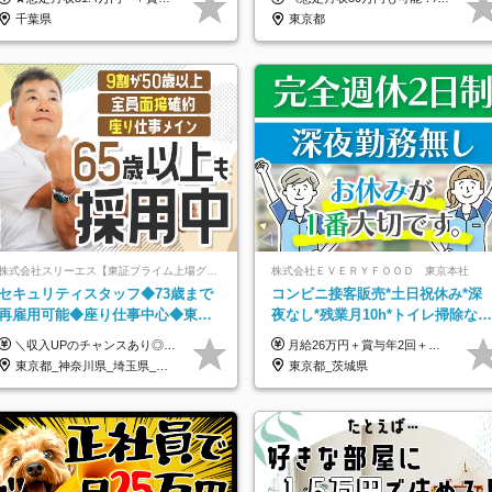
単身寮
躍/S102
千葉県
東京都
株式会社スリーエス【東証プライム上場グループ】
株式会社ＥＶＥＲＹＦＯＯＤ 東京本社
セキュリティスタッフ◆73歳まで
コンビニ接客販売*土日祝休み*深
再雇用可能◆座り仕事中心◆東証
夜なし*残業月10h*トイレ掃除なし
プライム上場G◆応募者全員面接
で無理なく働ける正社員
＼収入UPのチャンスあり◎昇給も可能です！／ ◆正社員 月給(地域による）＋グレード手当、深夜手当、残業代（全額支給）等の各種手当＋賞与年2回 ＜東京都／神奈川県（横浜市）＞ 月給21万4000円～27万円 ＜埼玉県／千葉県＞ 月給19万90000円～25万1000円 ＜栃木県／茨城県／山梨県＞ 月給18万4000円～23万6000円 【試用期間】 正社員：3ヵ月 アルバイト：なし ※試用期間と本採用後の給与・待遇に差異はありません ※グレード手当、深夜手当の詳細額は面接にてご案内させていただきます ※正社員は60歳定年のため、60代の方は嘱託社員での採用です。給与条件は嘱託給与となり、退職金と賞与がありません ＼正社員は「グレード認定制」という評価あり！制度勤続年数等に応じて入社時から手当を支給／ ◆グレードI：＋2000円（入社時～） ◆グレードII：＋5000円（在籍1年以上＆当社基準に当てはまる方） ◆グレードIII：＋1万円（社内試験の合格者） ◆アルバイト・パート 東京都:時給1226円 神奈川県:時給1225円 千葉県：時給1140円 埼玉県:時給1141円 栃木県:1068円 茨城県:1074円 山梨県:1052円
月給26万円＋賞与年2回＋交通費全額支給 役職の有無にかかわらず、日々の頑張りは正当に評価し、 毎年1回（12月）の昇給で給与にしっかり反映◎ リーダー・店長昇格後は等級に合わせて給料UP＋役職手当を支給します。 ※経験・スキルを考慮の上、決定します ※上記金額には固定残業代（21時間分・3万7300円以上）を含みます。超過分は別途全額支給します ※試用期間3ヶ月間あり（期間中の給与・待遇に差異はありません）
◆賞与年2回
東京都_神奈川県_埼玉県_千葉県_茨城県_栃木県_山梨県
東京都_茨城県