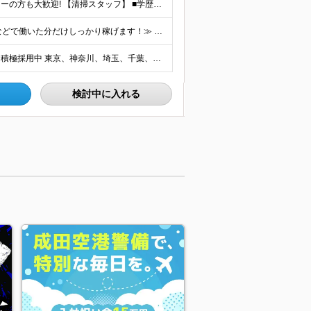
★フリーター・派遣社員・契約社員など、正社員デビューの方も大歓迎! 【清掃スタッフ】 ■学歴不問 ■未経験OK、第二新卒歓迎 ■普通自動車運転免許をお持ちの方（AT限定可） 【幹部候補】 ■学歴不
≪月収28万円可能！残業手当全額追加支給、深夜手当などで働いた分だけしっかり稼げます！≫ ■清掃スタッフ 月給25万円～＋賞与年2回＋各種手当＋残業代 ■幹部候補 月給28.5万円～＋賞与年2回
＼首都圏の他、希望するエリアで勤務可／★関西エリア積極採用中 東京、神奈川、埼玉、千葉、名古屋、尼崎、郡山の各拠点に配属 ★UIターンや、地方からの上京希望者も歓迎！ ★マイカー通勤OK・お客様先
検討中に入れる