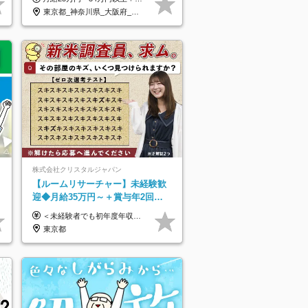
14.9日
東京都_神奈川県_大阪府_愛知県_北海道_宮城県_静岡県_京都府_広島県_福岡県
株式会社クリスタルジャパン
【ルームリサーチャー】未経験歓
迎◆月給35万円～＋賞与年2回
◆20代～30代男性活躍中◆残業月
＜未経験者でも初年度年収490万円～＞ ◆月給35万円～月給65万円＋賞与年2回 今までのご経験に応じて、年収は650万以上を想定しております。 面接にて今までのご経験やこれからの展望について色々とお話しできればと思います！ ※経験・スキルに応じて加給・優遇いたします ※試用期間3ヶ月(その間の給与・待遇に差異はありません) ※上記月給には、固定残業代（月45時間分／8.8万円～16.5万円）を含みます。 ※超過分は別途全額支給いたします ＼＼成果や頑張りによって、月給や賞与額もすぐにUP！／／ 将来的に…なんてのんびりしたことは言いません！ 今のリアルな生活が変わっていく実感がありますので、 頑張り甲斐があると思います。 【固定残業代について】 固定残業45時間分（88,000円～165,000円）を含む ※超過分は別途全額支給
10h程度
東京都