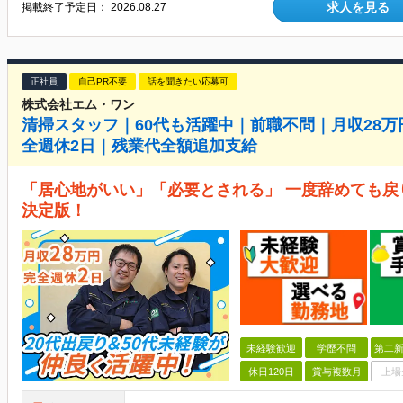
求人を見る
掲載終了予定日：
2026.08.27
正社員
自己PR不要
話を聞きたい応募可
株式会社エム・ワン
清掃スタッフ｜60代も活躍中｜前職不問｜月収28万
全週休2日｜残業代全額追加支給
「居心地がいい」「必要とされる」 一度辞めても
決定版！
未経験歓迎
学歴不問
第二新
休日120日
賞与複数月
上場