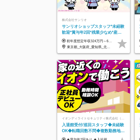
株式会社サンリオ
サンリオショップスタッフ*未経験
歓迎*賞与年2回*残業少なめ*産育
休取得実績豊富*可愛い制服*社割
初年度想定年収324万円～690万円！ ◆全国一律 月給230,000円～＋賞与＋通勤手当＋役職手当＋時間外手当 《手当充実！》 ＊昇給/年1回 ＊賞与/年2回（7月/12月） ＊通勤手当：交通費支給（規定あり） ＊時間外手当 ＊販売職手当 ＊役職手当 《キャリアパス》 ▼店長（32歳）／年収400万円 ▼トレーナー（37歳）／年収500万円 ▼SV（40歳）／年収570万円 ※SVとして活躍された場合、574万円以上に昇給も目指せます。 日頃のお店での頑張りをしっかり評価する体制を整えており、 ご自身の努力次第で昇給する制度を用意しています！ 《ゆくゆくは・・・》 ■店舗スタッフをとりまとめ、お店づくりを主体で行う店長へ ■複数店舗を統括するトレーナーへとキャリアアップ ■様々な規模の店舗を経験しSVとして活躍した後は、本社の教育担当や店舗支援を担う本部スタッフとして活躍いただけます。 ※経験・能力を考慮の上、当社規定により優遇いたします。 ※入社日から6カ月間の試用期間あり。その間の待遇に差異はありません。
有
東京都_大阪府_愛知県_北海道_栃木県_静岡県_兵庫県_京都府_福岡県
イオンディライトセキュリティ株式会社（イオングループ）
入退館受付/巡回スタッフ◆未経験
OK◆転職回数不問◆複数勤務地で
募集中◆ブランクありOK◆室内業
★賞与年2回あり ★入社祝い金3万円支給 ★出産祝い金や育児支援金などの手当も充実！ ≪給与モデル≫ 【東京】基本給27万2780円/月給＋時間外手当（25h） 【愛知】基本給25万4990円/月給＋時間外手当（25h） 【大阪】基本給25万4990円/月給＋時間外手当（25h） 【福岡】基本給23万7200円/月給＋時間外手当（25h） -------------- ▽各地の給与は下記をご確認ください！ ■北海道 月給20万円～ ■東北 月給20万円～ ■北関東 埼玉／月給22万5000円～ 茨城・群馬・新潟／月給20万円～ ■南関東 東京・神奈川／月給23万円～ 千葉／月給22万5000円～ 山梨／月給20万円～ ■中部 愛知／月給21万5000円～ 長野・岐阜・三重／月給20万円～ ■関西 大阪／月給21万5000円～ 京都・兵庫／月給21万円～ 滋賀・奈良／月給20万円～ ■中四国 岡山・山口・四国・広島／月給20万円～ ■九州 福岡・鹿児島・長崎／月給20万円～