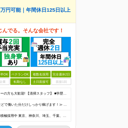
万円可能｜年間休日125日以上
なじんでる。そんな会社です！
卒OK
ベテランOK
複数名採用
完全週休2日
企業
転勤なし
土日面接可
面接1回
★フリーター・派遣社員・契約社員など、正社員デビューの方も大歓迎! 【清掃スタッフ】 ■学歴不問 ■未経験OK、第二新卒歓迎 ■普通自動車運転免許をお持ちの方（AT限定可） 【幹部候補】 ■学歴不
≪月収28万円可能！残業手当全額追加支給、深夜手当などで働いた分だけしっかり稼げます！≫ ■清掃スタッフ 月給25万円～＋賞与年2回＋各種手当＋残業代 ■幹部候補 月給28.5万円～＋賞与年2回
＼首都圏の他、希望するエリアで勤務可／★関西エリア積極採用中 東京、神奈川、埼玉、千葉、名古屋、尼崎、郡山の各拠点に配属 ★UIターンや、地方からの上京希望者も歓迎！ ★マイカー通勤OK・お客様先