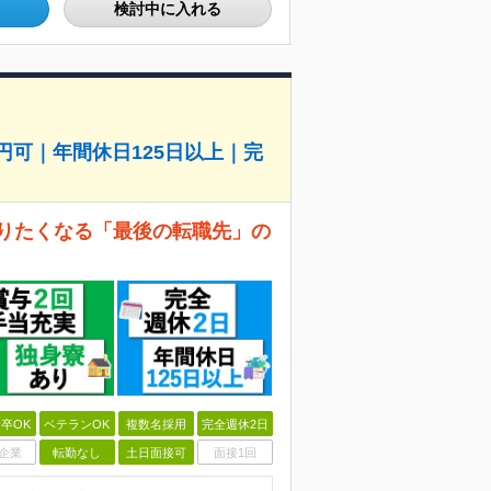
検討中に入れる
円可｜年間休日125日以上｜完
戻りたくなる「最後の転職先」の
卒OK
ベテランOK
複数名採用
完全週休2日
企業
転勤なし
土日面接可
面接1回