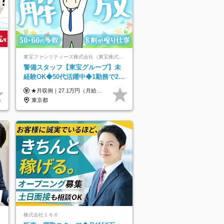
東宝ファシリティーズ株式会社（東宝株式会社100％出資）
警備スタッフ【東宝グループ】未
経験OK◆50代活躍中◆1勤務で2日
分休み◆8割が座り仕事◆賞与年2
★月収例｜27.1万円（月給+残業代2.4万円+資格手当0.2万円+家族手当0.85万円） ★賞与年2回＆充実した手当あり！ ■月給23万6,500円～＋賞与年2回＋各種手当 ┗月給には職務手当19,500円、調整手当15,000円、住宅手当18,500円、契約社員手当1,500円を含みます ※試用期間4ヶ月(期間中の給与・待遇の差異はありません) ━━━━━━━━━━ 各種手当も充実！ ━━━━━━━━━━ ★家族手当 ★役付手当 ★資格手当 ★年末年始勤務手当 ★交通費支給（月5万円以内／6ヶ月分の定期代を支給） ★残業・深夜残業手当（全額支給） ━━━━━━━━━━ 給与支給日は毎月25日です ━━━━━━━━━━ 例：1月1日付入社の場合 1月25日に基本給+変動しない手当を支給 2月25日に前月分の残業手当など変動する手当を支給
回
東京都
株式会社１６６