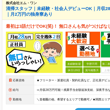
株式会社エム・ワン
清掃スタッフ｜未経験・社会人デビューOK｜月収28
｜月2万円の独身寮あり
最初は3語だけでOK(笑)！ 無口さんも気がつけば
未経験歓迎
学歴不問
第二新
休日120日
賞与複数月
上場
応募資格
給与
勤務地