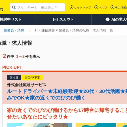
サイトマップ
ヘルプ
求人掲載
検討中リスト
スカウト
AIの求
警備員・清掃
IT・通信業界 × 警備員・清掃の転職・求人情報一覧
の転職・求人情報
2
1～2
件中
件を表示
PICK UP!
正社員
自己PR不要
株式会社流通サービス
ルートドライバー★未経験歓迎★20代・30代活躍★
みでOK★家の近くでのびのび働く
家の近くでのびのび働けるから17時台に帰宅するこ
せたいあなたにピッタリ★