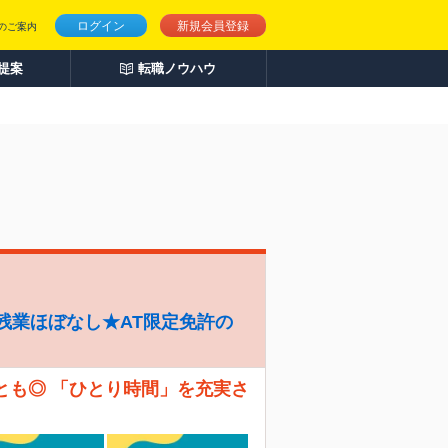
ログイン
新規会員登録
のご案内
人提案
転職ノウハウ
残業ほぼなし★AT限定免許の
とも◎ 「ひとり時間」を充実さ