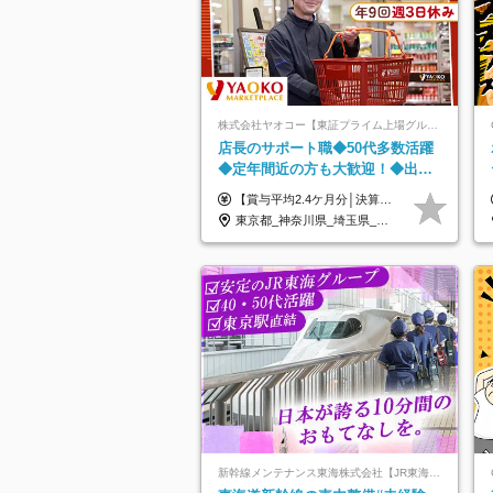
株式会社ヤオコー【東証プライム上場グループ】
店長のサポート職◆50代多数活躍
◆定年間近の方も大歓迎！◆出勤
はお昼から◆平均賞与2.4ヶ月分◆
【賞与平均2.4ケ月分│決算賞与も20年以上連続で支給中！】 ＜月収例＞ 月収29万円（地域限定正社員／残業代・各種手当含む） 月収26万円（契約社員／残業代・各種手当含む） ◆月給：月給258,400円～361,500円＋残業代＋各種手当 ※給与は前職での経験、スキルを考慮し、決定します ※残業代は全額支給します ※契約社員としてご入社いただく方は、賞与額に差異あり。詳細は面接でお話しします ※試用期間3ヶ月あり。条件に変更はありません ※契約社員の場合：契約期間12カ月（更新あり） ※60歳未満でご入社いただいた方も、60歳になったタイミングで雇用形態は契約社員に切り替えとなります。
残業少なめ
東京都_神奈川県_埼玉県_千葉県_茨城県_栃木県_群馬県
新幹線メンテナンス東海株式会社【JR東海グループ】