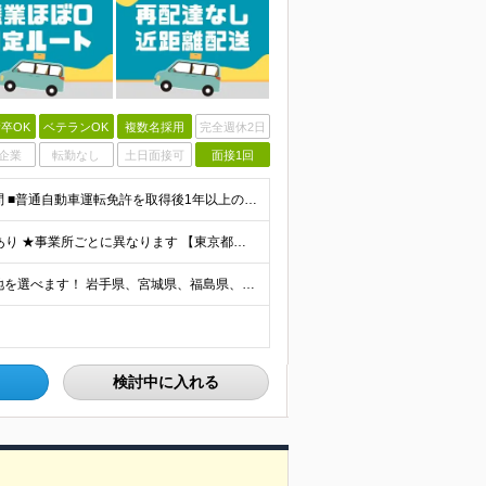
卒OK
ベテランOK
複数名採用
完全週休2日
企業
転勤なし
土日面接可
面接1回
＼職歴不問！人柄重視の採用！未経験OK◎／ ■学歴不問 ■普通自動車運転免許を取得後1年以上の方（AT限定可） ※一部勤務地で「2017年3月12日以降の取得者は要準中型免許」 ■44歳以下(※例外
★賞与年2回支給 ★結婚/出産/入学祝金、お見舞金支給あり ★事業所ごとに異なります 【東京都】 月給284,000円～298,540円 【神奈川県/千葉県】 月給284,000円 【埼玉県】 月給2
★全国の拠点で募集中！ ★自宅近くなど、希望の勤務地を選べます！ 岩手県、宮城県、福島県、新潟県、栃木県、茨城県、埼玉県、千葉県、東京都、神奈川県、山梨県、長野県、静岡県、滋賀県、兵庫県、岡山県、広
検討中に入れる