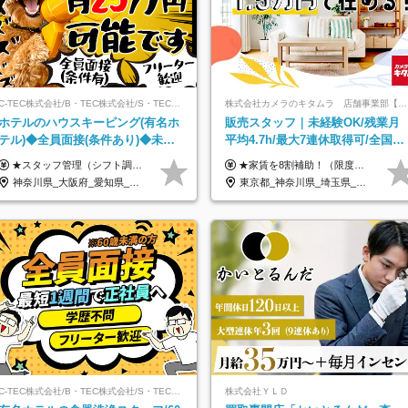
C-TEC株式会社/B・TEC株式会社/S・TEC株式会社【合同募集】
株式会社カメラのキタムラ 店舗事業部【カメラのキタムラ】
ホテルのハウスキーピング(有名ホ
販売スタッフ｜未経験OK/残業月
テル)◆全員面接(条件あり)◆未経
平均4.7h/最大7連休取得可/全国募
験OK◆リゾート地も選べる◆月25
集/家賃8割を会社が負担/賞与年2
★スタッフ管理（シフト調整など）の経験があれば【月給28万円以上】 ★賞与支給実績：基本給の2ヶ月分～3ヶ月分 ＝＝ライフスタイルに合わせて働き方を選べます＝＝ ■正社員 ＜未経験者＞月給25万円(寮なしの場合)～35万円＋賞与年2回 ＜経験者＞月給28万円～35万円＋賞与年2回 ※寮をご利用の場合は月給22万円～ ※経験やスキルに応じて決定します ※残業代全額支給 ※試用期間（3ヶ月間）中の雇用形態や待遇に差異はありません ※正社員の場合、転勤の可能性あり ■契約社員 月給22万円～＋残業代全額支給 ※契約社員の場合、賞与の支給および転勤の可能性はありません ※勤務時間や勤務日数の希望があればご相談に応じます ※試用期間なし ※契約の更新 有(勤務状況により判断する) 更新上限 有(通算契約期間の上限 1年/更新回数の上限 なし)
★家賃を8割補助！（限度額は地域により異なる） ※転勤による引っ越しが発生する場合 ＝＝＝＝＝＝＝＝＝＝＝＝＝＝＝＝＝＝＝＝＝＝＝ 例えば、家賃7.5万円なら6万円は会社で負担。 あなたが支払うのは、たったの1.5万円です！ 年間では自己負担額が約72万ほどお得になります！ ＝＝＝＝＝＝＝＝＝＝＝＝＝＝＝＝＝＝＝＝＝＝＝ 月給22万8,700円～26万3,100円＋賞与年2回（初回の支給は当社規定による）＋残業手当 ＜実際の給与例＞ *24歳:月給23万4,700円＋賞与年2回（初回の支給は当社規定による）＋残業手当＋諸手当 ※上記はあくまで参考月給です。ご経歴・年齢を考慮し、当社規定により決定します ※評価により昇給あり ※残業代は別途支給あり ※試用期間2ヶ月あり（期間中の給与・待遇に差異はありません） 【実在する社員の年収モデル】 年収530万円（30歳） 年収820万円（40歳） 【入社時の想定年収】 330万円～900万円
万円
回
神奈川県_大阪府_愛知県_北海道_兵庫県_京都府_広島県_福岡県_大分県_宮崎県_鹿児島県_沖縄県
東京都_神奈川県_埼玉県_千葉県_大阪府_愛知県_北海道_青森県_宮城県_秋田県_山形県_茨城県_群馬県_新潟県_長野県_富山県_静岡県_三重県_兵庫県_京都府_広島県_岡山県_鳥取県_山口県_徳島県_香川県_愛媛県_福岡県_熊本県_佐賀県_長崎県_大分県_宮崎県_鹿児島県
C-TEC株式会社/B・TEC株式会社/S・TEC株式会社【合同募集】
株式会社ＹＬＤ