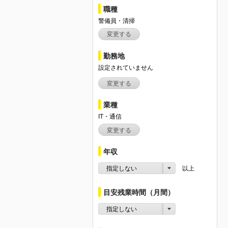
職種
警備員・清掃
変更する
勤務地
設定されていません
変更する
業種
IT・通信
変更する
年収
指定しない
以上
目安残業時間（月間）
指定しない