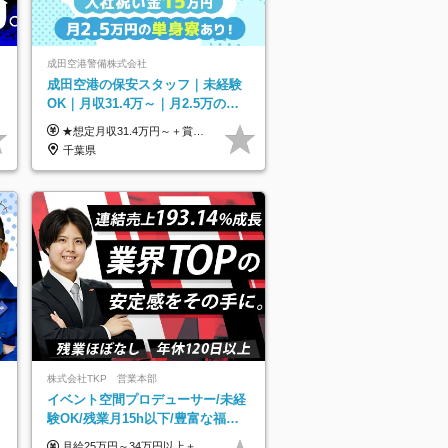
成田空港警備株式会社
成田空港の保安スタッフ｜未経験
円
OK｜月収31.4万～｜月2.5万の単
以
身寮｜住宅手当&家族手当｜入社
★想定月収31.4万円～＋賞与年2回（59万円以上） ★入社お祝い金15万円支給 ★水道+光熱費無料の家賃がリーズナブルな社員寮(単身寮)あり！ ★住宅手当&家族手当あり 月給24万5000円以上(基本給21万1000円＋業務別手当35,000円)＋賞与年2回（賞与支給額：59万円以上を想定）＋残業代全額 ※みなし残業なし！残業代は全額支給します。 ※資格手当・深夜手当など、様々な手当をご用意しています。 ※入社お祝い金は１か月経過後、3ヶ月経過後、6ヶ月経過後に各5万円ずつ給与に加算して支給いたします。 ※指定の検定資格をお持ちの方には別途手当を支給します。入社後に取得した場合は給与に加算し支給します。 ・施設警備 1級7,000円 2級4,000円 ・交通誘導 1級7,000円 2級4,000円 ・雑踏警備 1級7,000円 2級4,000円 など
祝い金15万
千葉県
株式会社TKP 営業本部
イベント空間プロデューサー/未経
験OK/残業月15h以下/豊富な福利
厚生/全国募集/平均有給取得日数
月給25万円～34万円以上＋各種手当＋残業代＋賞与年2回（昨年度2～4ヶ月分） 初年度想定年収：350万円～ ＜クラス・経験別の月給目安＞ ■メンバークラス：月給25万円以上 ■店長やSVなどのマネジメント経験者：月給30万円～スタート可 ■リーダークラス：月給34万円以上 ※月給は配属エリア・経験・能力を考慮して決定します（前職の経験・収入をお聞かせください）。 ※上記にはみなし残業手当20～30時間分（メンバー：3万1134円以上、経験5年以上：5万2448円以上、リーダー：5万9441円以上）を含みます。 ※超過分は別途支給いたします。