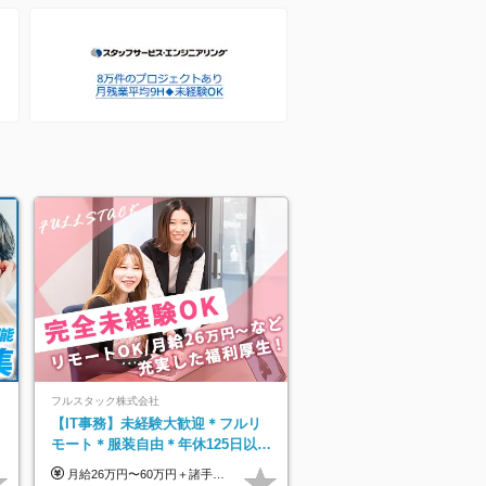
プ】
フルスタック株式会社
】
【IT事務】未経験大歓迎＊フルリ
モート＊服装自由＊年休125日以上
＊残業なし＊月給26万円以上
月給26万円〜60万円＋諸手当＋インセンティブ（２種）＋賞与 ★Point 設立から9ヶ月で全社員2万円の昇給実績 ※成果はしっかりと還元いたします！ ★Point 100％年収UPでの待遇提示も可能！ ※経験者であれば、100％年収アップも実現可能です。 ※試用期間最大2ヶ月/月給22万円〜