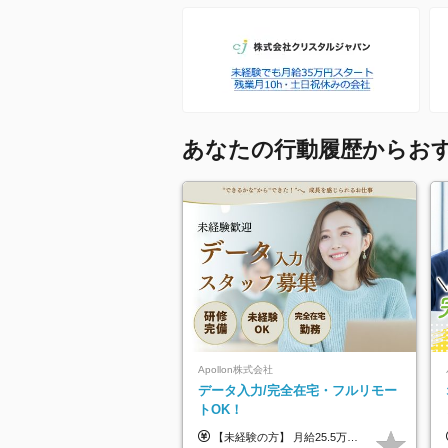
あなたの行動履歴からお
Apollon株式会社
データ入力/完全在宅・フルリモー
トOK！
【未経験の方】 月給25.5万円以上＋各種手当 【事務経験3年以上の方】 月給28万円以上＋各種手当 ※経験・スキル・年齢を考慮の上、決定します ※試用期間：3ヶ月(雇用形態は正社員、給与・待遇に変更はありません) ※残業代は全額別途支給 ※昇給：年1回（査定あり） ※賞与：年3回（業績に応じて支給） ＼努力がしっかり評価される環境です！／ 「どんなスキルを身につければ昇給できるか」が明確だから、 着実に成長しながら収入アップを目指せます。