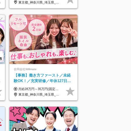
東京都_神奈川県_埼玉県_千葉県_茨城県
合同会社Willmate
【事務】働き方ファースト／未経
既
験OK！／充実研修／年休127日～
／残業なし／平均20代／リモート
月給28万円～35万円(固定残業代含む)+インセンティブ＋各種手当 ※経験・能力等を考慮の上、決定します。 ※残業はほとんどありませんが、発生した場合は時間外手当を100％支給します。 【固定残業代について】 なし（残業代は、実際の労働時間に応じて別途全額支給）
OK
東京都_神奈川県_埼玉県_千葉県_大阪府_愛知県_北海道_青森県_岩手県_宮城県_秋田県_山形県_福島県_茨城県_栃木県_群馬県_新潟県_山梨県_長野県_富山県_石川県_福井県_静岡県_岐阜県_三重県_兵庫県_京都府_滋賀県_奈良県_和歌山県_広島県_岡山県_鳥取県_島根県_山口県_徳島県_香川県_愛媛県_高知県_福岡県_熊本県_佐賀県_長崎県_大分県_宮崎県_鹿児島県_沖縄県_海外