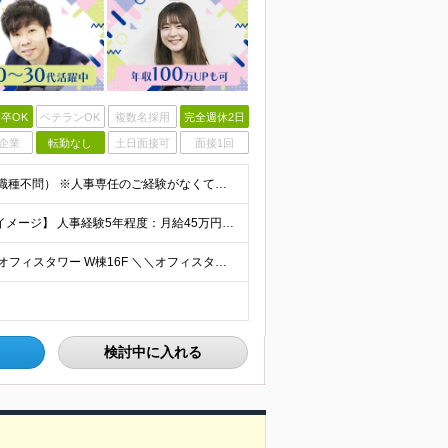
卒OK
ベテランOK
複数名採用
完全週休2日
企業
転勤なし
土日面接可
面接1回
■何らかの人事・採用に関する業務経験をお持ちの方（職種不問） ※人事専任のご経験がなくても構いません。 総務や経理と兼務などで採用や労務に携わっていたという方も歓迎します ■学歴不問 ＜こんな方
◆経験者の方 月給40万円～65万円＋賞与年2回 【給与イメージ】 人事経験5年程度：月給45万円～ ◆未経験の方 月給35万円～65万円＋賞与年2回 ※経験・スキルを考慮のうえ、優遇いたします
◆本社 └東京都中央区晴海1-8-8 晴海トリトンスクエアオフィスタワー W棟16F ＼＼オフィスタワー内には商業施設が多数併設／／ カフェやレストラン、コンビニやスーパー、 100円ショップなど様
検討中に入れる