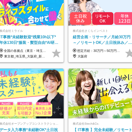
株式会社ミライル
株式会社さくらインベスト
IT事務*未経験歓迎*残業10h以下*
経営企画・リサーチ／月給30万円
年休130日*服装・髪型自由*AI研修
～／リモートOK／土日祝休み／生
あり*住宅手当あり*転勤なし
成AIを活用できる方歓迎
全国の各拠点（東京・埼玉・新潟・福岡・大阪）で募集中！ 給与は以下の通り、勤務地により異なります。 新潟勤務の場合 201,000円〜201,000円（試用期間変更なし）＋賞与 東京・埼玉勤務の場合 225,000円〜250,000円（試用期間 220,000円）＋賞与 福岡勤務の場合 182,000円〜220,000円（試用期間182,000円）＋賞与 大阪勤務の場合 210,000円〜210,000円（試用期間変更なし）＋賞与 初年度想定年収：280～300万円 ※残業代は全額支給します（1分単位でお支払いします） ※試用期間6ヵ月。試用期間中でも条件変わらず。 ※土日祝含めた勤務可能な方は、土日手当10,000円（毎月）を別途支給。
想定月給：30万円～50万円程度＋各種手当＋賞与年2回 ※想定年収：400万円～600万円 ※経験・能力等考慮の上、規定により優遇 ※上記月給には固定残業代を含みます。固定残業代は、時間外労働の有無に関わらず月10時間分（月2.2万円（月収30万円の場合）～3.6万円（月収50万円の場合））を支給し、超過分は追加で支給します ※試用期間2ヶ月（待遇に差異なし） 【固定残業代について】 固定残業10時間分（22,000円～36,000円）を含む ※超過分は別途全額支給
東京都_埼玉県_大阪府_新潟県_福岡県
大阪府
株式会社オープンアップコンストラクション（東証プライム上場グループ）
株式会社Stech&Co.
データ入力事務*未経験OK*土日祝
【 IT事務 】完全未経験／リモー