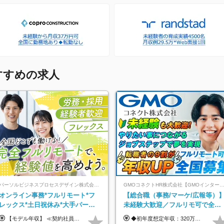
すすめの求人
パーソルビジネスプロセスデザイン株式会社 事業開発本部
GMOコネクトHR株式会社【GMOインターネットグルー
オンライン事務*フルリモート*フ
【総合職（事務/マーケ/広報等）
レックス*土日祝休み*大手パーソ
未経験大歓迎／フルリモ可で全国
ルグループ*オンライン面接*30～
募集！年収アップ多数★年休最大
【モデル年収】 ≪契約社員≫ 年収330万円 (基本給23万 ＋ 地区手当3万円 ＋ 賞与)：都内在住 年収264万円 (基本給21万 ＋ 賞与)：静岡県在住 --------------- ●月給21万円～28万9900円＋賞与（年2回）＋各種手当 ●1年目想定給与：年収264万円～364万円 ●経験やスキルに応じて優遇します！ ※お住まいの地域により0～3万円の地区手当を支給しております ※試用期間中（3ヶ月間）の雇用形態および待遇に差異はありません ※残業代については選考時に詳細をご説明します ※通算契約期間の上限は5年となります ≪アルバイト≫ ●時給1,250円～2,300円 ●経験やスキルに応じて優遇します！ ●ご希望に応じ、扶養内での勤務も可能です！ ※試用期間中の雇用形態および待遇に差異はありません
◆初年度想定年収：320万円〜840万円 【関東／一都三県】月給24万円〜70万円 【関西・東海地方】月給23万円〜65万円 【その他の地方等】月給22万円〜60万円 ※ご経験・スキル・前職給与などを考慮の上決定いたします。 ◉固定残業代制（固定残業代10,000円含） 固定残業代は7時間分・時間超過分は追加支給 ≪月給例≫ ・月給54万円（29歳／入社3年目） ・月給38万円（26歳／入社2年目） ・月給28万円（24歳／入社1年目） ※試用期間は6ヶ月で、その間の雇用形態は契約社員です。そのほかの条件に変更はありません。
40代活躍中
130日★