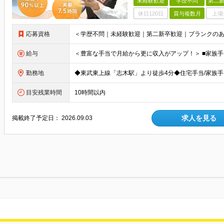
未経験歓迎
学歴不問
第二新
休日120日
賞与複数月
上場
応募資格
給与
勤務地
目安残業時間
10時間以内
求人を見る
掲載終了予定日：
2026.09.03