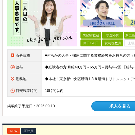
未経験歓迎
学歴不問
第二新
休日120日
賞与複数月
上場
応募資格
給与
勤務地
目安残業時間
10時間以内
求人を見る
掲載終了予定日：
2026.09.10
NEW
正社員