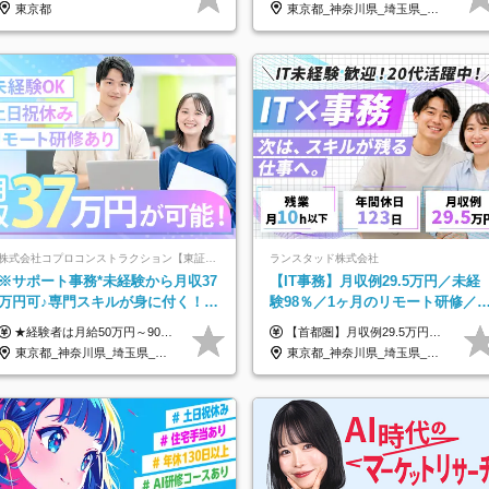
東京都
東京都_神奈川県_埼玉県_千葉県_大阪府_愛知県_北海道_青森県_岩手県_宮城県_秋田県_山形県_福島県_茨城県_栃木県_群馬県_新潟県_山梨県_長野県_富山県_石川県_福井県_静岡県_岐阜県_三重県_兵庫県_京都府_滋賀県_奈良県_和歌山県_広島県_岡山県_鳥取県_島根県_山口県_徳島県_香川県_愛媛県_高知県_福岡県_熊本県_佐賀県_長崎県_大分県_宮崎県_鹿児島県_沖縄県
株式会社コプロコンストラクション【東証プライム上場コプロ・ホールディングス子会社】
ランスタッド株式会社
※サポート事務*未経験から月収37
【IT事務】月収例29.5万円／未経
万円可♪専門スキルが身に付く！
験98％／1ヶ月のリモート研修／
Web面接＆リモート研修も充実♪/a
卒・第二新卒歓迎／年間休日123
★経験者は月給50万円～90万円 【首都圏】 月給30万1230円〜 ⇒基本22万7000円+地域6万4230円+皆勤1万円 【群馬/栃木/茨城】 月給28万1090円〜 ⇒基本23万4000円+地域3万7090円+皆勤1万円 【大阪/京都/兵庫】 月給30万130円〜 ⇒基本23万5000円+地域5万5130円+皆勤1万円 【静岡/愛知/岐阜/三重】 月給28万5840円〜 ⇒基本23万円+地域4万5840円+皆勤1万円 【北海道】 月給25万2960円〜 ⇒基本22万4000円+地域1万8960円+皆勤1万円 【福岡/佐賀/長崎/大分/熊本】 月給25万800円〜 ⇒基本21万8000円+地域2万2800円+皆勤1万円 【宮城/山形/福島】 月給25万580円〜 ⇒基本21万8000円+地域2万2580円+皆勤1万円 【広島/岡山/山口】 月給27万1090円〜 ⇒基本23万4000円+地域2万7090円+皆勤1万円 ※残業代は1分単位で全額支給（みなし残業制度なし） ※上記給与は最低支給額です。経験・能力に応じて決定致します ※試用期間1ヶ月、最大6ヶ月まで延長する可能性あり(条件変更なし) ※今期より新賃金体系へ移行しました。詳細は面接時にご説明します
【首都圏】月収例29.5万円（月給26万円＋諸手当） 【東海・関西】月収例28.5万円（月給25万円＋諸手当） 【九州】月収例26万円（月給23万円＋諸手当） ※経験・スキル・前職給与を踏まえ、総合的に判断して決定します。 例：首都圏 月収例31万円（月給27万円＋諸手当） ◆各種手当 ・通勤手当（上限4万円まで） ・残業代手当（1分単位で全額支給） ※固定残業代制は採用しておりません ・資格取得支援 ◆昇給：年1回 ◆補足 ・研修中1ヶ月間は、時給1670円となります。 ・試用期間6ヶ月あり。その間の待遇に変更はありません。 ※詳細は面接時にご案内します。
日/OW
東京都_神奈川県_埼玉県_大阪府_愛知県_北海道_宮城県_広島県_福岡県
東京都_神奈川県_埼玉県_千葉県_大阪府_愛知県_兵庫県_京都府_福岡県