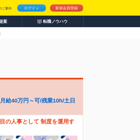
ログイン
新規会員登録
のご案内
人提案
転職ノウハウ
覧
給40万円～可/残業10h/土日
人目の人事として 制度を運用す