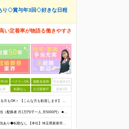
あり◇賞与年3回◇好きな日程
 高い定着率が物語る働きやすさ
卒OK
ベテランOK
複数名採用
完全週休2日
企業
転勤なし
土日面接可
面接1回
＜学歴不問｜未経験歓迎｜第二新卒歓迎｜ブランクのある方もOK＞ 【こんな方も歓迎します】 ◆ブランクがあり、再就職を考えている方 ◆子育てや家庭との両立を大切にしたい方 ◆電話応対や接客など人と接す
＜豊富な手当で月給から更に収入がアップ！＞ ■家族手当（配偶者 月1万円/子一人 月5000円） ■住宅手当（月1万円～2万円） ■役職手当 ■交通費全額支給 ■時間外手当 月給22万円～25万円＋
◆東武東上線「志木駅」より徒歩4分◆住宅手当/家族手当あり◆転勤なし 【本社】埼玉県新座市東北2-27-3 ※(変更の範囲)上記を除く当社関連勤務地