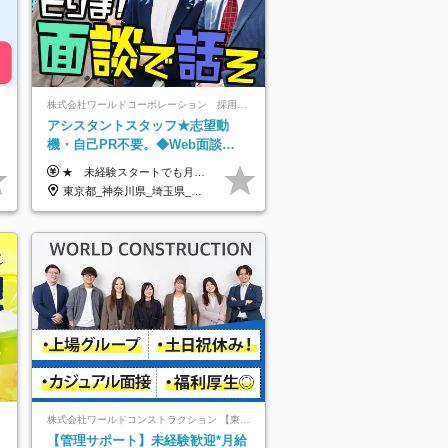
株式会社ワールドコーポレーション 採用事業部【上場グループ】
アシスタントスタッフ★志望動
機・自己PR不要。◆Web面談
OK◆完全週休2日◆年収700万円
★ 未経験スタートでも月収40万円以上も目指せます！ ★ ★ 試用期間6か月あり／給与・待遇に変更なし ★ ＼パターン①orパターン②で給与形態の選択が可能／ ＜パターン①＞ 月給+交通費+（残業代は全額別途支給） 【首都圏・関東・北信越】 月給30.0万円以上 【関西】 月給27.5万円以上 【中部】 月給26.5万円以上 【東北】 月給24.5万円以上 【北海道】 月給24.0万円以上 【九州・中四国】 月給25.5万円以上 ＜パターン②＞ 月給（固定残業代20H含む）+交通費+賞与年2回+残業代 （※20H場合を超過した場合は全額別途支給） 【首都圏・関東・北信越】 月給25.0万円以上 【関 西・中部】 月給24.5万円以上 【東 北・北海道・九州・中四国】 月給23.5万円以上 ※上記給与には固定残業代（月20H分）を含みます 固定残業代は残業の有無に関わらず支給し、超過分は別途全額支給いたします ①②の給与形態はご本人様と相談の上、最終的に会社が決定いたします （内定時に通知） ■給与改定年1回 ■(※)賞与年2回（昨年度支給実績2回／頑張りを評価） (※)支給条件に規定あり
可/p13
東京都_神奈川県_埼玉県_千葉県_大阪府_愛知県_北海道_青森県_岩手県_宮城県_秋田県_山形県_福島県_茨城県_栃木県_群馬県_新潟県_山梨県_長野県_富山県_石川県_福井県_静岡県_岐阜県_三重県_兵庫県_京都府_滋賀県_奈良県_和歌山県_広島県_岡山県_鳥取県_島根県_山口県_徳島県_香川県_愛媛県_高知県_福岡県_佐賀県_長崎県_大分県_宮崎県_鹿児島県_沖縄県
株式会社ワールドコンストラクション 【東証一部】 (ワールドホールディングス・グループ)
ト
【管理サポート】未経験歓迎*月給