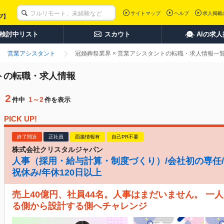
サイトマップ
ヘルプ
求人掲載
検討中リスト
スカウト
AIの求
営業アシスタント
冠婚葬祭業界 × 営業アシスタントの転職・求人情報一
ントの転職・求人情報
2
1～2
件中
件を表示
PICK UP!
終了間近
正社員
面接情報有
自己PR不要
株式会社クリスタルジャパン
人事（採用・給与計算・制度づくり）/会社初の専任/月
祝休み/年休120日以上
売上40億円、社員44名。人事はまだいません。 一
る側から設計する側へチャレンジ