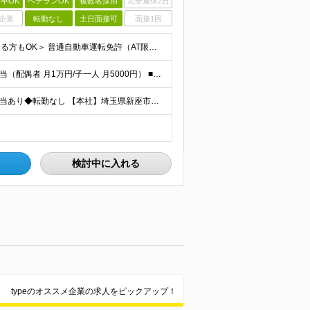
卒OK
ベテランOK
複数名採用
完全週休2日
企業
転勤なし
土日面接可
面接1回
＜学歴不問｜未経験歓迎｜第二新卒歓迎｜ブランクのある方もOK＞ 普通自動車運転免許（AT限定可）をお持ちの方 ※運転は多くありません 【こんな方も歓迎します】 ◆営業・接客経験を活かしつつ、ワーク
＜豊富な手当で月給から更に収入がアップ！＞ ■家族手当（配偶者 月1万円/子一人 月5000円） ■住宅手当（月1万円～2万円） ■役職手当 ■交通費全額支給 ■時間外手当 月給22万円～25万円＋
◆東武東上線「志木駅」より徒歩4分◆住宅手当/家族手当あり◆転勤なし 【本社】埼玉県新座市東北2-27-3 ※(変更の範囲)上記を除く当社関連勤務地
検討中に入れる
typeのオススメ企業の求人をピックアップ！