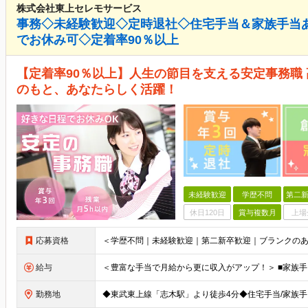
株式会社東上セレモサービス
事務◇未経験歓迎◇定時退社◇住宅手当＆家族手当
でお休み可◇定着率90％以上
【定着率90％以上】人生の節目を支える安定事務職
のもと、あなたらしく活躍！
未経験歓迎
学歴不問
第二新
休日120日
賞与複数月
上場
応募資格
給与
勤務地