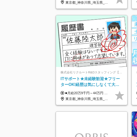
東京都_神奈川県_埼玉県_千葉県_大阪府_愛知県_北海道_青森県_岩手県_宮城県_秋田県_山形県_福島県_茨城県_栃木県_群馬県_新潟県_山梨県_長野県_富山県_石川県_福井県_静岡県_岐阜県_三重県_兵庫県_京都府_滋賀県_奈良県_和歌山県_広島県_岡山県_鳥取県_島根県_山口県_徳島県_香川県_愛媛県_高知県_福岡県_熊本県_佐賀県_長崎県_大分県_宮崎県_鹿児島県_沖縄県
株式会社リクルートR&Dスタッフィング【リクルートグループ】
ITサポート★未経験歓迎★フリー
ターOK!経歴は気にしなくて大丈
夫★超大手リクルートグループの
■月給20万9千円～44万円 ※経験・能力・前給を考慮の上、決定いたします ※時間外手当100％支給 ※派遣就業先が変更となる場合には、就業規則、労使協定等に基づき賃金が変更となる可能性があります 「とにかく私生活重視」「残業があっても稼ぎたい」といった希望も配属の際に考慮します。 ＜手当＞ ■職務担当手当 ■通勤手当（上限月3万円） ■残業手当（全額支給） ■住宅手当（5割を会社負担／就業規則に定めるところによる） ■扶養手当 ■別居手当 ■資格試験受講料補助（資格ごとに社内規定により決定） ■資格取得奨励金 （資格により2万円～20万円の祝金支給） ◎一例 ・基本情報技術者（5万円） ・プロジェクトマネージャー試験（10万円） ・応用情報技術者試験（10万円） ・ITストラテジスト試験（10万円） ・エンベデッドシステムスペシャリスト試験（10万円） ・ディジタル技術検定（情報1級：10万円、制御1級：10万円、情報2級、制御2級：5万円 ・TOEIC（R）テスト（600～729点：5万円、 730～799点：10万円、800点以上：15万円） など
正社員/sg
東京都_神奈川県_埼玉県_千葉県_大阪府_愛知県_青森県_岩手県_宮城県_秋田県_山形県_福島県_茨城県_栃木県_群馬県_山梨県_長野県_福井県_静岡県_岐阜県_三重県_兵庫県_京都府_滋賀県_奈良県_広島県_岡山県_山口県_香川県_福岡県_熊本県_佐賀県_長崎県_大分県_宮崎県_鹿児島県