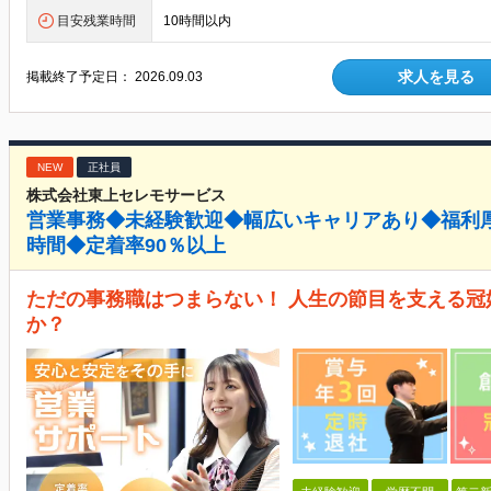
目安残業時間
10時間以内
求人を見る
掲載終了予定日：
2026.09.03
NEW
正社員
株式会社東上セレモサービス
営業事務◆未経験歓迎◆幅広いキャリアあり◆福利厚
時間◆定着率90％以上
ただの事務職はつまらない！ 人生の節目を支える
か？