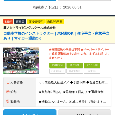
掲載終了予定日：
2026.08.31
NEW
正社員
面接情報有
自己PR不要
鷹ノ台ドライビングスクール株式会社
自動車学校のインストラクター｜未経験OK｜住宅手当・家族手当
あり｜マイカー通勤OK
★転職回数や学歴は不問 ★ペーパードライバー
も歓迎 運転免許をお持ちの方、まずはお話しし
ませんか？
未経験歓迎
学歴不問
ベテランOK
完全週休2日
賞与複数月
面接1回
応募資格
＼＼未経験大歓迎／／ ◆学歴不問 ◆普通自動車運転免許（AT限定可） ※AT限定の場合は、入社前に限定解除をしていただきます！ ※ペーパードライバーで入社し、活躍している社員もいます！
給与
★賞与年2回あり ★昇給年１回あり ★退職金制度あり ◆月給230,000円～ ※教習指導員資格取得前は月給195,000円～ ※残業代は別途全額支給します ※試用期間3ヶ月あり（期間中の待遇等の
勤務地
★転勤はありません。地域に根差して働けます。 ★マイカー・バイク通勤OK（無料駐車場を完備） 鷹ノ台ドライビングスクール／千葉県千葉市花見川区柏井4-2-1 ※(変更の範囲)上記を除く当社関連勤務