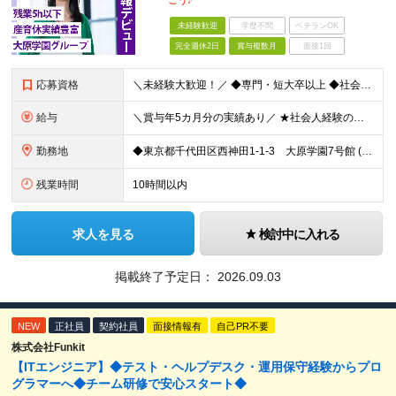
こう♪
未経験歓迎
学歴不問
ベテランOK
完全週休2日
賞与複数月
面接1回
応募資格
＼未経験大歓迎！／ ◆専門・短大卒以上 ◆社会人経験がある方 いろいろやってみたい！という意欲があればOK◎
給与
＼賞与年5カ月分の実績あり／ ★社会人経験の年数に応じて給与アップ！ ★実績に応じたベースアップも年1回実施しています ★資格等をお持ちの方は、月給40万円可能！ 【想定年収】400～800万円
勤務地
◆東京都千代田区西神田1-1-3 大原学園7号館 (変更の範囲)上記を除く当社関連勤務地
残業時間
10時間以内
求人を見る
検討中に入れる
掲載終了予定日：
2026.09.03
NEW
正社員
契約社員
面接情報有
自己PR不要
株式会社Funkit
【ITエンジニア】◆テスト・ヘルプデスク・運用保守経験からプロ
グラマーへ◆チーム研修で安心スタート◆