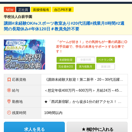
NEW
正社員
面接情報有
自己PR不要
学校法人白萩学園
講師#未経験OK#eスポーツ教室あり#20代活躍#残業月0時間#2週
間の長期休み#年休120日＃教員免許不要
「ゲームが好き！」その気持ちが一番の武器に◎
若手目線で、学生の未来をサポートする仕事で
す！
未経験歓迎
学歴不問
ベテランOK
完全週休2日
賞与複数月
面接1回
応募資格
《講師未経験大歓迎！第二新卒・20～30代活躍中》 ◆大卒以上 ◆何らかのITまたはゲーム業界のご経験をお持ちの方 ┗プログラマー・ゲーム企画経験者など、職種・経験年数は不問！ 業界経験者であればご
給与
＜想定年収400万円～600万円＞ 月給24万～45万円+各種手当+賞与年2回 ※超過分は別途支給 ※試用期間3ヶ月あり（期間中は講師手当は減額支給、その他の待遇に差異なし） ※固定残業代：時間外労働
勤務地
★「西武新宿駅」から徒歩1分の好アクセス！ 東京都新宿区百人町1-5-6 ※(変更の範囲)上記を除く当社関連勤務地
残業時間
10時間以内
求人を見る
検討中に入れる