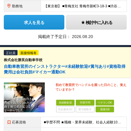
勤務地
【東京都】 ■青梅支社 青梅市新町3-18-3 ■渋谷支社 渋谷区渋谷1-6-5 ■新宿支社 新宿区新宿3-11-10 ■池袋支社 豊島区東池袋1-35-5 ■両国支社 墨田区江東橋1-12-8KDビ
求人を見る
検討中に入れる
掲載終了予定日：
2026.08.20
正社員
面接情報有
株式会社勝英自動車学校
自動車教習所のインストラクター#未経験歓迎#賞与あり#資格取得
費用は会社負担#マイカー通勤OK
初めて教習所でハンドルを握った日のこと、覚え
ていますか？
未経験歓迎
学歴不問
ベテランOK
完全週休2日
賞与複数月
面接1回
応募資格
■学歴不問 ★職種・業界未経験、社会人経験10年以上の方も大歓迎 ■普通自動車運転免許をお持ちの方 ★AT限定免許でも応募可能です。入社後に限定解除をします。 経歴や年齢は問いません。 実際に未経験