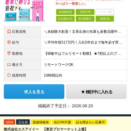
やっぱり一番嬉しい。
未経験歓迎
学歴不問
ベテランOK
完全週休2日
賞与複数月
面接1回
応募資格
＼未経験大歓迎！文系出身の先輩も多数活躍中／ ◆PCスキルに自信のない方も歓迎 ◆完全未経験OK ◆社会人デビューもOK ◆学歴不問 「働きながら少しずつ専門スキルを身につけたい」という意欲重視の採
給与
＼平均年収517万円！入社5年目まで毎年必ず昇給／ ■賞与年3回 ■年収800万円以上も可 ■入社3年以上の平均年収469.2万円 月給23万2000円以上＋賞与年3回＋各種手当 ☆入社5年目まで最
勤務地
【研修中はフルリモート勤務】 ★7割以上のプロジェクトでリモートワークを導入 ★一都三県のプロジェクト先 ★転居を伴う転勤なし ＜プロジェクト先＞ 東京・神奈川・千葉・埼玉でのプロジェクト先にて勤務
働き方
リモートワークOK
残業時間
10時間以内
求人を見る
検討中に入れる
掲載終了予定日：
2026.08.20
NEW
正社員
面接情報有
自己PR不要
話を聞きたい応募可
株式会社エスアイイー 【東京プロマーケット上場】