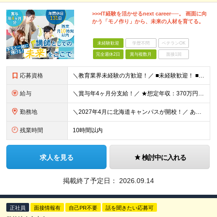
>>>IT経験を活かせるnext career──。 画面に向
かう「モノ作り」から、未来の人材を育てる。
未経験歓迎
学歴不問
ベテランOK
完全週休2日
賞与複数月
面接1回
応募資格
＼教育業界未経験の方歓迎！／ ■未経験歓迎！ ■専門卒以上の方 ★教員免許の有無や講師経験は一切問いません！ ＜こんな方をお待ちしております！＞ ◎画面に向かうだけでなく、人と関わり「誰かの成長」
給与
＼賞与年4ヶ月分支給！／ ★想定年収：370万円～425万円 月給20万3400円～25万8400円＋賞与年2回 ※固定残業代は含みません。時間外手当は全額支給します。 ※上記月給には、一律支給の
勤務地
＼2027年4月に北海道キャンパスが開校！／ あなたのご希望を考慮のうえ、以下のいずれかに配属いたします。 ■札幌キャンパス ←NEW！ └北海道札幌市中央区南一条西7-11-1 ■東京キャンパス
残業時間
10時間以内
求人を見る
検討中に入れる
掲載終了予定日：
2026.09.14
正社員
面接情報有
自己PR不要
話を聞きたい応募可