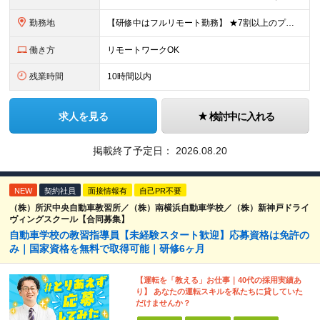
勤務地
【研修中はフルリモート勤務】 ★7割以上のプロジェクトでリモートワークを導入 ★一都三県のプロジェクト先 ★転居を伴う転勤なし ＜プロジェクト先＞ 東京・神奈川・千葉・埼玉でのプロジェクト先にて勤務
働き方
リモートワークOK
残業時間
10時間以内
求人を見る
検討中に入れる
掲載終了予定日：
2026.08.20
NEW
契約社員
面接情報有
自己PR不要
（株）所沢中央自動車教習所／（株）南横浜自動車学校／（株）新神戸ドライ
ヴィングスクール【合同募集】
自動車学校の教習指導員【未経験スタート歓迎】応募資格は免許の
み｜国家資格を無料で取得可能｜研修6ヶ月
【運転を「教える」お仕事｜40代の採用実績あ
り】 あなたの運転スキルを私たちに貸していた
だけませんか？