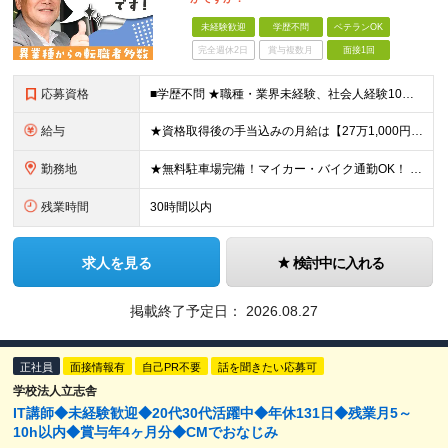
未経験歓迎
学歴不問
ベテランOK
完全週休2日
賞与複数月
面接1回
応募資格
■学歴不問 ★職種・業界未経験、社会人経験10年以上の方も大歓迎 ■普通自動車運転免許をお持ちの方 ★AT限定免許でも応募可能です。入社後に限定解除をします。 ≪こんな方にピッタリ≫ □ 満員電車で
給与
★資格取得後の手当込みの月給は【27万1,000円】となります。 月給21万1,000円～26万円＋各種手当＋賞与年2回 ※経験・年齢・能力などを考慮の上、決定いたします。 ※残業代は全額別途支給い
勤務地
★無料駐車場完備！マイカー・バイク通勤OK！ 【スマートドライバースクール川越】 埼玉県川越市大字古谷上6058 ※1年以内での他校の応援としての転勤があります。 （住宅補助あり） ※U・Iターン
残業時間
30時間以内
求人を見る
検討中に入れる
掲載終了予定日：
2026.08.27
正社員
面接情報有
自己PR不要
話を聞きたい応募可
学校法人立志舎
IT講師◆未経験歓迎◆20代30代活躍中◆年休131日◆残業月5～
10h以内◆賞与年4ヶ月分◆CMでおなじみ