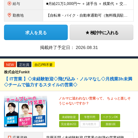
給与
■月給21万1,000円〜 ＋ 諸手当 ＋ 残業代 ＋ 交通費 ※上記はあくまでスタート時の基本給です ※残業代は別途全額支給します ※試用期間6ヶ月あり（期間中の待遇変更なし） 【資格取得後（入社
勤務地
【自転車・バイク・自動車通勤可（無料職員駐車場あり）】 ◆埼玉県所沢市大字久米936-1 (変更の範囲)上記を除く当社関連勤務地
求人を見る
検討中に入れる
掲載終了予定日：
2026.08.31
NEW
正社員
自己PR不要
株式会社Funkit
【 IT営業 】◇未経験歓迎◇飛び込み・ノルマなし◇月残業3h未満
◇チームで協力するスタイルの営業◇
ノルマに追われない営業って、 ちょっと楽しそ
うじゃないですか？
未経験歓迎
学歴不問
ベテランOK
完全週休2日
賞与複数月
面接1回
応募資格
学歴不問／未経験歓迎 IT業界の知識や営業経験は問いません。 大切にしたいのは、これまでの経歴よりも「人と話すことが好き」「チームで仕事を進めたい」という気持ちです。 ◆ こんな方とお会いしたいで