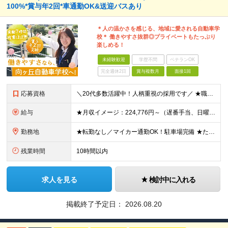
100%*賞与年2回*車通勤OK&送迎バスあり
＊人の温かさを感じる、地域に愛される自動車学
校＊ 働きやすさ抜群◎プライベートもたっぷり
楽しめる！
未経験歓迎
学歴不問
ベテランOK
完全週休2日
賞与複数月
面接1回
応募資格
＼20代多数活躍中！人柄重視の採用です／ ★職種・業種未経験OK！ ★第二新卒歓迎 ★高卒以上 ━━━━━━━━━━━━━━━━━ 事務経験は不問！人柄重視の採用です♪ ━━━━━━━━━━━━━━
給与
★月収イメージ：224,776円～（遅番手当、日曜手当など含む）＋賞与年2回 月給20万720円～＋残業代全額支給＋各種手当＋賞与年2回 ┗遅番シフト、日曜の出勤でプラスで手当支給！ ┗他にも、家族
勤務地
★転勤なし／マイカー通勤OK！駐車場完備 ★たまプラーザ／新百合ヶ丘／登戸などから送迎バスも出ています！ 【向ケ丘自動車学校】 神奈川県川崎市宮前区菅生4-6-1 ※(変更の範囲)勤務地に変更なし
残業時間
10時間以内
求人を見る
検討中に入れる
掲載終了予定日：
2026.08.20