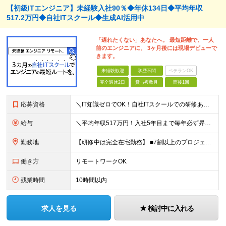
【初級ITエンジニア】未経験入社90％◆年休134日◆平均年収
517.2万円◆自社ITスクール◆生成AI活用中
「遅れたくない」あなたへ。 最短距離で、一人
前のエンジニアに。 3ヶ月後には現場デビューで
きます。
未経験歓迎
学歴不問
ベテランOK
完全週休2日
賞与複数月
面接1回
応募資格
＼IT知識ゼロでOK！自社ITスクールでの研修あり／ ■完全未経験OK(文系出身70％) ■第二新卒歓迎 ■学歴不問 └社会人未経験の方も歓迎します！ 5名以上の採用を予定しているので、同期と入社も
給与
＼平均年収517万円！入社5年目まで毎年必ず昇給／ ■賞与年3回 ■年収800万円以上も可 ■入社3年以上の平均年収469.2万円 月給23万2000円以上＋賞与年3回＋各種手当 ☆入社5年目まで最
勤務地
【研修中は完全在宅勤務】 ■7割以上のプロジェクトでリモートワークを導入 ■フルリモートもあり ■一都三県のプロジェクト先 ■転居を伴う転勤なし ＜プロジェクト先＞ 東京・神奈川・千葉・埼玉でのプロ
働き方
リモートワークOK
残業時間
10時間以内
求人を見る
検討中に入れる