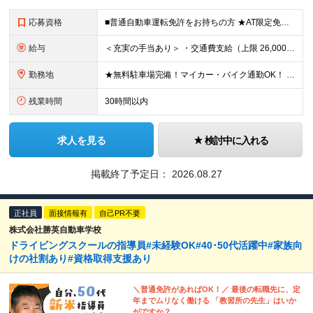
応募資格
■普通自動車運転免許をお持ちの方 ★AT限定免許でも応募可能です。入社後に限定解除をします。 ■学歴不問 ★職種・業界未経験、社会人経験10年以上の方も大歓迎！ ≪こんな方にピッタリ≫ □ 人と関わ
給与
＜充実の手当あり＞ ・交通費支給（上限 26,000円/月） ・精皆勤手当（20,000円） ・住宅手当（10,000円） ・家族手当（扶養：1人目10,000円、2人目以降5,000円 ※上限25,
勤務地
★無料駐車場完備！マイカー・バイク通勤OK！ ★自然に囲まれた広々とした教習コースです！ 【スマートドライバースクール富士山】 静岡県裾野市須山2837番地の1 ※1年以内での他校の応援としての転
残業時間
30時間以内
求人を見る
検討中に入れる
掲載終了予定日：
2026.08.27
正社員
面接情報有
自己PR不要
株式会社勝英自動車学校
ドライビングスクールの指導員#未経験OK#40･50代活躍中#家族向
けの社割あり#資格取得支援あり
＼普通免許があればOK！／ 最後の転職先に、定
年までムリなく働ける 「教習所の先生」はいか
がですか？