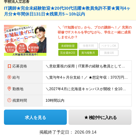
学校法人立志舎
IT講師★完全未経験歓迎★20代30代活躍★教員免許不要★賞与4ヶ
月分★年間休日131日★残業月5～10h以内
＼「IT知識ゼロ」から、プロの講師へ！／ 充実の
研修でITスキルを学びながら、学生と一緒に成長
しませんか？
未経験歓迎
学歴不問
ベテランOK
完全週休2日
賞与複数月
面接1回
応募資格
＼意欲重視の採用｜IT業界の経験も教員としての経験も必要ナシ！／ ■未経験歓迎！ ■専門卒以上の方 ★教員免許の有無や講師経験は一切問いません！ ＜こんな方をお待ちしております！＞ ◎講師という仕
給与
＼賞与年4ヶ月分支給！／ ★想定年収：370万円～425万円 月給20万3400円～25万8400円＋賞与年2回 ※固定残業代は含みません。時間外手当は全額支給します。 ※上記月給には、一律支給の
勤務地
＼2027年4月に北海道キャンパスが開校！全10キャンパス◎／ あなたのご希望に応じて、以下のいずれかに配属いたします。 ■札幌キャンパス ←NEW！ └北海道札幌市中央区南一条西7-11-1 ■
残業時間
10時間以内
求人を見る
検討中に入れる
掲載終了予定日：
2026.09.14