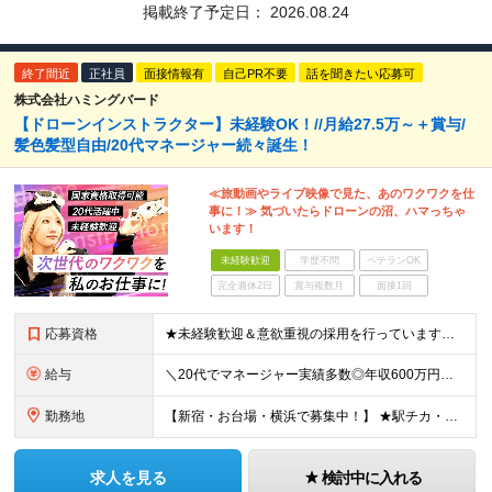
掲載終了予定日：
2026.08.24
終了間近
正社員
面接情報有
自己PR不要
話を聞きたい応募可
株式会社ハミングバード
【ドローンインストラクター】未経験OK！//月給27.5万～＋賞与/
髪色髪型自由/20代マネージャー続々誕生！
≪旅動画やライブ映像で見た、あのワクワクを仕
事に！≫ 気づいたらドローンの沼、ハマっちゃ
います！
未経験歓迎
学歴不問
ベテランOK
完全週休2日
賞与複数月
面接1回
応募資格
★未経験歓迎＆意欲重視の採用を行っています★ ◆高卒以上 ◆要普通自動車免許（AT限定可） ◆35歳までの方（若手層の長期キャリア形成のため） ≪こんな方は大歓迎≫ ・ドローンに興味がある ・旅行
給与
＼20代でマネージャー実績多数◎年収600万円も可能！／ 月給27万5,000円～+業績賞与年1回+昇給年1回+交通費支給 ※固定残業代（6万1659円/40h分）を含みます。超過分は別途支給 ※
勤務地
【新宿・お台場・横浜で募集中！】 ★駅チカ・アクセス良好・屋内勤務★ 【お台場本校】 東京都港区台場1-7-1 アクアシティお台場3F 【新宿校】 東京都新宿区新宿5-16-4 新宿マルイ メン6
求人を見る
検討中に入れる