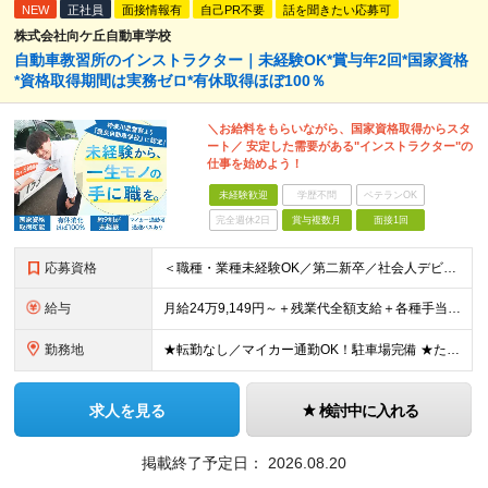
NEW
正社員
面接情報有
自己PR不要
話を聞きたい応募可
株式会社向ケ丘自動車学校
自動車教習所のインストラクター｜未経験OK*賞与年2回*国家資格
*資格取得期間は実務ゼロ*有休取得ほぼ100％
＼お給料をもらいながら、国家資格取得からスタ
ート／ 安定した需要がある"インストラクター"の
仕事を始めよう！
未経験歓迎
学歴不問
ベテランOK
完全週休2日
賞与複数月
面接1回
応募資格
＜職種・業種未経験OK／第二新卒／社会人デビューも歓迎＞ ★高卒以上 ★普通自動車運転免許をお持ちの方（AT限定可） ━━━━━━━━━━━━━━━━━━━ ★運転が上手である必要はありません！★
給与
月給24万9,149円～＋残業代全額支給＋各種手当＋賞与年2回 ＼ 頑張りが収入に反映されます！ ／ ★四輪の指導→二輪の指導など、指導の幅が広がると給与UP！ ★年間表彰制度あり！教習生の合格率が
勤務地
★転勤なし／マイカー通勤OK！駐車場完備 ★たまプラーザ／新百合ヶ丘／登戸などから送迎バスも出ています！ 【向ケ丘自動車学校】 神奈川県川崎市宮前区菅生4-6-1 ※(変更の範囲)勤務地に変更なし
求人を見る
検討中に入れる
掲載終了予定日：
2026.08.20