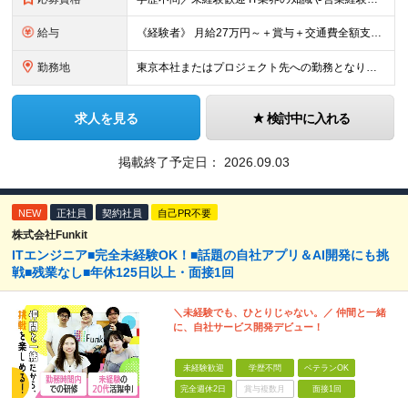
給与
《経験者》 月給27万円～＋賞与＋交通費全額支給 《未経験者》 月給23万円～＋賞与＋交通費全額支給 ※上記月給には固定残業代（20時間分／《経験者》34,000円～《未経験者》31,100円～）
勤務地
東京本社またはプロジェクト先への勤務となります ■本社 東京都豊島区南池袋3-13-8 ホウエイビル9F ＜アクセス＞ 各線「池袋駅」から徒歩5分 ■東京開発センター 東京都豊島区南池袋3-13-
求人を見る
検討中に入れる
掲載終了予定日：
2026.09.03
NEW
正社員
契約社員
自己PR不要
株式会社Funkit
ITエンジニア■完全未経験OK！■話題の自社アプリ＆AI開発にも挑
戦■残業なし■年休125日以上・面接1回
＼未経験でも、ひとりじゃない。／ 仲間と一緒
に、自社サービス開発デビュー！
未経験歓迎
学歴不問
ベテランOK
完全週休2日
賞与複数月
面接1回