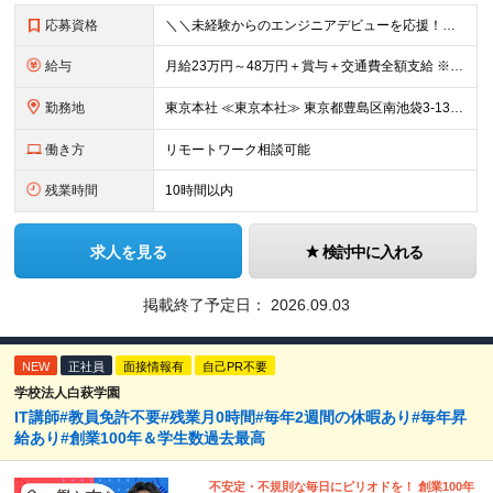
応募資格
＼＼未経験からのエンジニアデビューを応援！／／ ★完全未経験OK ★学歴不問 ★第二新卒歓迎 実際に、元ミュージシャンや調理師など、 異業種から転職した先輩も活躍中♪ 10名ほどのチーム体制で、分
給与
月給23万円～48万円＋賞与＋交通費全額支給 ※経験・能力・スキルを考慮して決定します。 ※地方から上京される方には、上京支援金の支給もあります。 ※上記月給には固定残業代（15時間～20時間分／2
勤務地
東京本社 ≪東京本社≫ 東京都豊島区南池袋3-13-8 ホウエイビル9F ★経験者はフルリモート/リモート可 ★通院による早出や遅出にも柔軟に対応 ★池袋駅より徒歩5分の好アクセス ★未経験の方は
働き方
リモートワーク相談可能
残業時間
10時間以内
求人を見る
検討中に入れる
掲載終了予定日：
2026.09.03
NEW
正社員
面接情報有
自己PR不要
学校法人白萩学園
IT講師#教員免許不要#残業月0時間#毎年2週間の休暇あり#毎年昇
給あり#創業100年＆学生数過去最高
不安定・不規則な毎日にピリオドを！ 創業100年