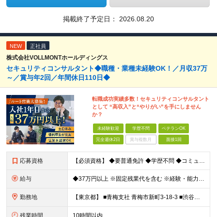
掲載終了予定日：
2026.08.20
NEW
正社員
株式会社VOLLMONTホールディングス
セキュリティコンサルタント◆職種・業種未経験OK！／月収37万
～／賞与年2回／年間休日110日◆
転職成功実績多数！セキュリティコンサルタント
として “高収入”と“やりがい”を手にしません
か？
未経験歓迎
学歴不問
ベテランOK
完全週休2日
賞与複数月
面接1回
応募資格
【必須資格】 ◆要普通免許 ◆学歴不問 ◆コミュニケーション能力に自信のある方 ⇒お客様との関係をより良いものにしてください◎ ◆計画性を持って積極的に行動できる方 ⇒先のことを考えてお客様
給与
◆37万円以上 ※固定残業代を含む ※経験・能力を考慮 ※決算賞与あり 【固定残業代】14万円/45時間 ※固定残業代は残業がない場合も支給し、超過分は別途支給する ※超過分は別途全額支給 ・一律手
勤務地
【東京都】 ■青梅支社 青梅市新町3-18-3 ■渋谷支社 渋谷区渋谷1-6-5 ■新宿支社 新宿区新宿3-11-10 ■池袋支社 豊島区東池袋1-35-5 ■両国支社 墨田区江東橋1-12-8KDビ
残業時間
10時間以内