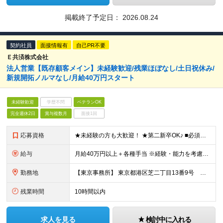
掲載終了予定日：
2026.08.24
契約社員
面接情報有
自己PR不要
Ｅ共済株式会社
法人営業【既存顧客メイン】未経験歓迎/残業ほぼなし/土日祝休み/
新規開拓ノルマなし/月給40万円スタート
未経験歓迎
学歴不問
ベテランOK
完全週休2日
賞与複数月
面接1回
応募資格
★未経験の方も大歓迎！ ★第二新卒OK♪ ■必須条件 ・普通自動車免許（AT限定可） ・高校卒業以上 ※業界・職種経験は一切問いません！ ■充実の研修体制で未経験も安心！ 入社後は先輩に同行して
給与
月給40万円以上＋各種手当 ※経験・能力を考慮の上、決定します！ ※試用期間3カ月（その間の給与・待遇に差異はありません） ■手当が充実！ ・交通費全額支給 ・時間外手当全額支給 ・家族扶養手当（
勤務地
【東京事務所】 東京都港区芝二丁目13番9号 芝ホワイトビル5階 ※変更の範囲：上記を除く当社関連勤務地
残業時間
10時間以内
求人を見る
検討中に入れる