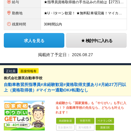
給与
★指導員資格取得後の手当込みの月給は【27万1,000円】となります。 月給21万1,000円～26万円＋各種手当＋賞与年2回 ※経験・年齢・能力などを考慮の上、決定いたします。 ※残業代は全額別途
勤務地
★U・Iターン歓迎！ ★無料駐車場完備！マイカー・バイク通勤OK！ 【スマートドライバースクール湘南】 神奈川県藤沢市小塚16番1 ※1年以内での他校の応援としての転勤があります。 （住宅補助あり
残業時間
30時間以内
求人を見る
検討中に入れる
掲載終了予定日：
2026.08.27
正社員
面接情報有
株式会社勝英自動車学校
自動車教習所指導員#未経験歓迎#資格取得支援あり#月給27万円以
上（資格取得後）#マイカー通勤OK#転勤なし
未経験から「国家資格」も「やりがい」も手に入
る！？ 自動車学校の先生なら、どちらも叶えら
れます！
未経験歓迎
学歴不問
ベテランOK
完全週休2日
賞与複数月
面接1回