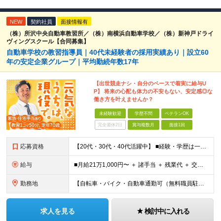
NEW
契約社員
面接情報有
（株）所沢中央自動車教習所／（株）南横浜自動車学校／（株）新神戸ドライ
ヴィングスクール【合同募集】
自動車学校の教習指導員｜40代未経験者の採用実績あり｜設立60
年の安定企業グループ｜平均勤続年数17年
【出世競走ナシ・自分のペースで着実に給与U
P】 将来の心配も体力の不安もない、安定感◎な
働き方を叶えませんか？
未経験歓迎
学歴不問
ベテランOK
完全週休2日
賞与複数月
面接1回
応募資格
【20代・30代・40代活躍中】 ■経験・学歴は一切不問 ■普通自動車免許※AT限定の方も応募OK！ 前職がタクシー、トラックなどの ドライバー経験者はもちろん、 全くの異業種からスタートした先輩も
給与
■月給21万1,000円〜 ＋ 諸手当 ＋ 残業代 ＋ 交通費 ※上記はあくまでスタート時の基本給です ※残業代は別途全額支給します ※試用期間6ヶ月あり（期間中の待遇変更なし） 【資格取得後（入社
勤務地
【自転車・バイク・自動車通勤可（無料職員駐車場あり）】 ◎桜や新緑の美しい自然豊かな環境 ◆神奈川県相模原市緑区日連1608 (変更の範囲)上記を除く当社関連勤務地
求人を見る
検討中に入れる