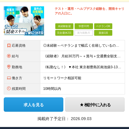
テスト・運用・ヘルプデスク経験を、開発キャリ
アの入口に。
未経験歓迎
学歴不問
ベテランOK
完全週休2日
賞与複数月
面接1回
応募資格
◎未経験～ベテランまで幅広く在籍しているので大丈夫！◎ ＼こんなアナタにピッタリです♪／ ◆IT業界で手に職を付けて活躍したい方 ◆サポート体制が整っている会社で働きたい方 ◆フラットな社風の会社で
給与
《経験者》 月給30万円～＋賞与＋交通費全額支給 《未経験者》 月給23万円～＋賞与＋交通費全額支給 ※上記月給には固定残業代（20時間分／《経験者》40,600円～《未経験者》31,100円～）
勤務地
《転勤なし！》 ▼本社 東京都豊島区南池袋3-13-8 ホウエイビル9F ▼開発拠点 東京都豊島区南池袋3-13-5 KJ南池袋ビル4階 【東京本社or首都圏の各プロジェクト先】 ▼各プロジェクト
働き方
リモートワーク相談可能
残業時間
10時間以内
求人を見る
検討中に入れる
掲載終了予定日：
2026.09.03