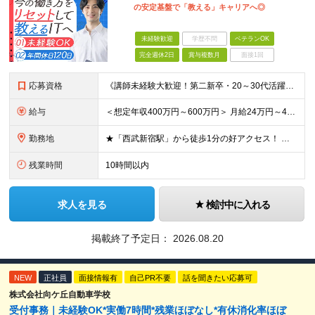
の安定基盤で「教える」キャリアへ◎
未経験歓迎
学歴不問
ベテランOK
完全週休2日
賞与複数月
面接1回
応募資格
《講師未経験大歓迎！第二新卒・20～30代活躍中》 ◆大卒以上 ◆何らかのITまたはゲーム業界のご経験をお持ちの方 ┗プログラマー・ゲーム企画経験者など、職種・経験年数は不問！ 業界経験者であればご
給与
＜想定年収400万円～600万円＞ 月給24万円～45万円+各種手当+賞与年2回 ※超過分は別途支給 ※試用期間3ヶ月あり（期間中は講師手当は減額支給、その他の待遇に差異なし） ※固定残業代：時間外労
勤務地
★「西武新宿駅」から徒歩1分の好アクセス！ 東京都新宿区百人町1-5-6 ※(変更の範囲)上記を除く当社関連勤務地
残業時間
10時間以内
求人を見る
検討中に入れる
掲載終了予定日：
2026.08.20
NEW
正社員
面接情報有
自己PR不要
話を聞きたい応募可
株式会社向ケ丘自動車学校
受付事務｜未経験OK*実働7時間*残業ほぼなし*有休消化率ほぼ