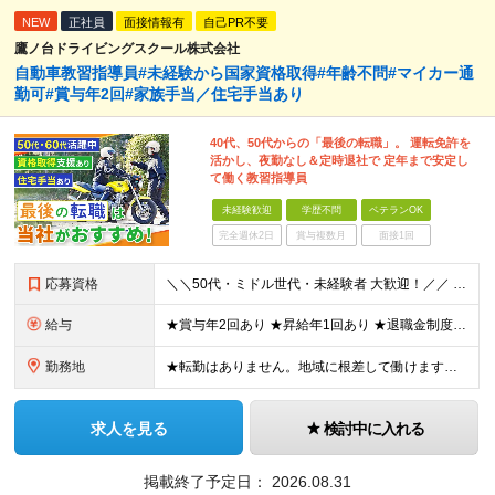
NEW
正社員
面接情報有
自己PR不要
鷹ノ台ドライビングスクール株式会社
自動車教習指導員#未経験から国家資格取得#年齢不問#マイカー通
勤可#賞与年2回#家族手当／住宅手当あり
40代、50代からの「最後の転職」。 運転免許を
活かし、夜勤なし＆定時退社で 定年まで安定し
て働く教習指導員
未経験歓迎
学歴不問
ベテランOK
完全週休2日
賞与複数月
面接1回
応募資格
＼＼50代・ミドル世代・未経験者 大歓迎！／／ ◆年齢不問 ◆学歴不問 ◆普通自動車運転免許（AT限定可） ※ドライバー経験は不要です。接客業や営業、事務など異業種出身の50代多数活躍中！
給与
★賞与年2回あり ★昇給年1回あり ★退職金制度あり ◆月給230,000円～ ※教習指導員資格取得前は月給195,000円～ ※残業代は別途全額支給します ※試用期間3ヶ月あり（期間中の待遇等の
勤務地
★転勤はありません。地域に根差して働けます。 ★マイカー・バイク通勤OK（無料駐車場を完備） 鷹ノ台ドライビングスクール／千葉県千葉市花見川区柏井4-2-1 ※(変更の範囲)上記を除く当社関連勤務
求人を見る
検討中に入れる
掲載終了予定日：
2026.08.31