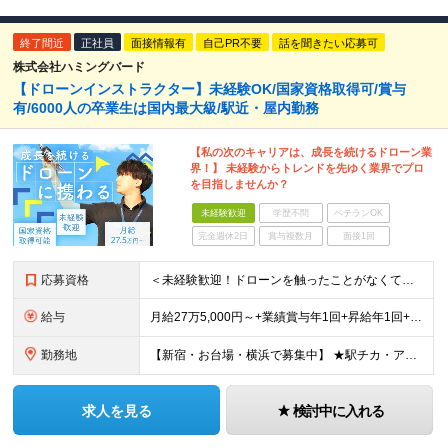
終了間近
正社員
面接情報有
自己PR不要
話を聞きたい応募可
株式会社ハミングバード
【ドローンインストラクター】未経験OK/国家資格取得可/賞与
有/6000人の卒業生は国内最大級/駅近・屋内勤務
【私の次のキャリアは、成長を続けるドローン業
界！】 未経験からトレンドを先ゆく業界でプロ
を目指しませんか？
未経験歓迎
学歴不問
ベテランOK
完全週休2日
賞与複数月
面接1回
応募資格
＜未経験歓迎！ドローンを触ったことがなくて不安という方もまずはご応募ください！＞ ◆高卒以上 ◆要普通自動車免許（AT限定可） ◆35歳までの方（若手層の長期キャリア形成のため） ＼下記に当てはま
給与
月給27万5,000円～+業績賞与年1回+昇給年1回+交通費支給 ※固定残業代（6万1659円/40h分）を含みます。超過分は別途支給 ※試用期間3ヶ月あり（待遇・条件面の差異はありません）
勤務地
【新宿・お台場・横浜で募集中】 ★駅チカ・アクセス良好・屋内勤務 【お台場本校】 東京都港区台場1-7-1 アクアシティお台場3F 【新宿校】 東京都新宿区新宿5-16-4 新宿マルイ メン6F
求人を見る
検討中に入れる