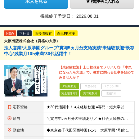
求人を見る
検討中に入れる
掲載終了予定日：
2026.08.31
NEW
正社員
面接情報有
自己PR不要
大原出版株式会社（資格の大原）
法人営業*大原学園グループ*賞与5ヵ月分支給実績*未経験歓迎*既存
中心*残業月10h未満*30代活躍中！
【未経験歓迎】土日祝休みでメリハリ◎ 「本気
になったら大原」で、教育に関わる仕事を始めて
みませんか？
未経験歓迎
学歴不問
ベテランOK
完全週休2日
賞与複数月
面接1回
応募資格
★30代活躍中！ ●未経験歓迎 ●専門・短大卒以上 ●簡単なPCスキル（Excel、Wordでの入力ができる程度） 〜こんな方にピッタリです〜 ◎数字に追われず、お客様とじっくり向き合いたい方 ◎相
給与
＼賞与年5ヵ月分の実績あり／ ★社会人経験の年数に応じて給与アップ！ ★実績に応じたベースアップも年1回実施しています ★営業経験者の方は、月給40万円も可能！ 【想定年収】400～800万円 ┗
勤務地
◆東京都千代田区西神田1-1-3 大原学園7号館 (変更の範囲)上記を除く当社関連勤務地