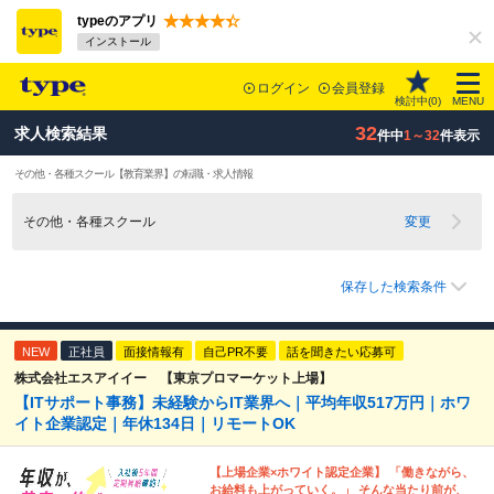
typeのアプリ
インストール
ログイン
会員登録
検討中(
0
)
MENU
32
求人検索結果
件中
1～32
件表示
その他・各種スクール
【教育業界】
の転職・求人情報
その他・各種スクール
変更
保存した検索条件
NEW
正社員
面接情報有
自己PR不要
話を聞きたい応募可
株式会社エスアイイー 【東京プロマーケット上場】
【ITサポート事務】未経験からIT業界へ｜平均年収517万円｜ホワ
イト企業認定｜年休134日｜リモートOK
【上場企業×ホワイト認定企業】 「働きながら、
お給料も上がっていく。」 そんな当たり前が、