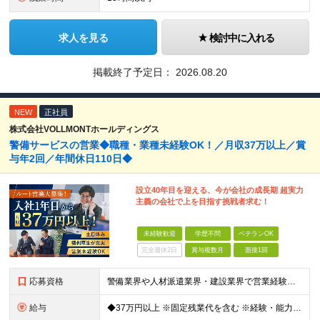
求人を見る
検討中に入れる
掲載終了予定日：
2026.08.20
NEW
正社員
株式会社VOLLMONTホールディングス
警備サービスの営業◆職種・業種未経験OK！／月収37万以上／賞
与年2回／年間休日110日◆
設立40年目を迎える、今が会社の成長期 超実力
主義の会社で上を目指す挑戦者求む！
未経験歓迎
学歴不問
ベテランOK
完全週休2日
賞与複数月
面接1回
応募資格
警備業界や人材派遣業界・建設業界で営業経験がある方歓迎！ 管理職経験も活かせます◎ 【具体的には】 業界・職種未経験の方歓迎 ★要普通免許 ★学歴不問
給与
◆37万円以上 ※固定残業代を含む ※経験・能力を考慮 ※決算賞与あり 【固定残業代】14万円/45時間 ※固定残業代は残業がない場合も支給し、超過分は別途支給する ※超過分は別途全額支給 ・一律手