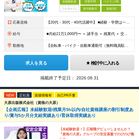
未経験歓迎
学歴不問
ベテランOK
完全週休2日
賞与複数月
面接1回
応募資格
【20代・30代・40代活躍中】 ■経験・学歴は一切不問 ■普通自動車免許※AT限定の方も応募OK！ ■勉強することに抵抗感の少ない方（※入社後、資格取得を目指していただくためです） 前職がタクシー
給与
■月給21万1,000円〜 ＋ 諸手当 ＋ 残業代 ＋ 交通費 ※上記はあくまでスタート時の基本給です ※残業代は別途全額支給します ※試用期間6ヶ月あり（期間中の待遇変更なし） 【資格取得後（入社
勤務地
【自転車・バイク・自動車通勤可（無料職員駐車場あり）】 ◎目の前が海で、夏には近くの花火が打ちあがるのも見えます ◆神奈川県横浜市金沢区福浦3-11-1 (変更の範囲)上記を除く当社関連勤務地
求人を見る
検討中に入れる
掲載終了予定日：
2026.08.31
NEW
正社員
面接情報有
自己PR不要
大原出版株式会社（資格の大原）
【企画広報】未経験歓迎/残業月5h以内/自社資格講座の割引制度あ
り/賞与5か月分支給実績あり/育休取得実績あり
【未経験歓迎！】広報職デビューしませんか？
『資格の大原』グループの安定基盤でのびのび働