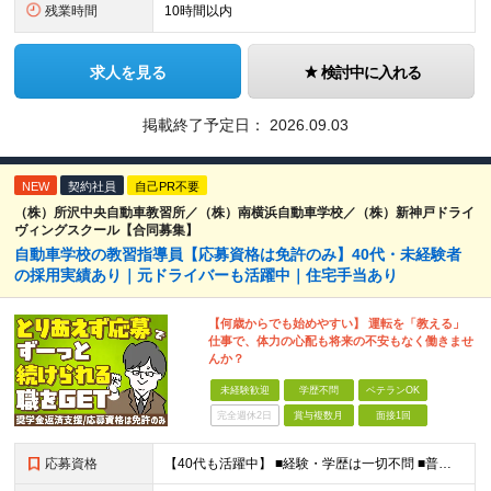
残業時間
10時間以内
求人を見る
検討中に入れる
掲載終了予定日：
2026.09.03
NEW
契約社員
自己PR不要
（株）所沢中央自動車教習所／（株）南横浜自動車学校／（株）新神戸ドライ
ヴィングスクール【合同募集】
自動車学校の教習指導員【応募資格は免許のみ】40代・未経験者
の採用実績あり｜元ドライバーも活躍中｜住宅手当あり
【何歳からでも始めやすい】 運転を「教える」
仕事で、体力の心配も将来の不安もなく働きませ
んか？
未経験歓迎
学歴不問
ベテランOK
完全週休2日
賞与複数月
面接1回
応募資格
【40代も活躍中】 ■経験・学歴は一切不問 ■普通自動車免許※AT限定の方も応募OK！ 前職がタクシー、トラックなどの ドライバー経験者はもちろん、 全くの異業種からスタートした先輩も 多数活躍して