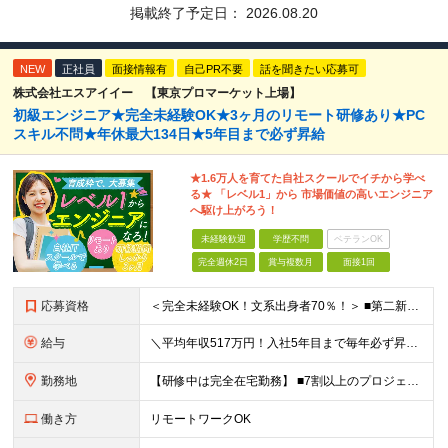
掲載終了予定日：
2026.08.20
NEW
正社員
面接情報有
自己PR不要
話を聞きたい応募可
株式会社エスアイイー 【東京プロマーケット上場】
初級エンジニア★完全未経験OK★3ヶ月のリモート研修あり★PC
スキル不問★年休最大134日★5年目まで必ず昇給
★1.6万人を育てた自社スクールでイチから学べ
る★ 「レベル1」から 市場価値の高いエンジニア
へ駆け上がろう！
未経験歓迎
学歴不問
ベテランOK
完全週休2日
賞与複数月
面接1回
応募資格
＜完全未経験OK！文系出身者70％！＞ ■第二新卒歓迎 ■学歴・経歴不問・社会人未経験もOK ■20代を中心に活躍中◎ ★☆先輩たちの前職☆★ 元アパレルスタッフや塾講師、介護士、事務、営業など社員
給与
＼平均年収517万円！入社5年目まで毎年必ず昇給／ ■賞与年3回 ■年収800万円以上も可 ■入社3年以上の平均年収469.2万円 月給23万2000円以上＋賞与年3回＋各種手当 ☆入社5年目まで最
勤務地
【研修中は完全在宅勤務】 ■7割以上のプロジェクトでリモートワークを導入 ■一都三県のプロジェクト先 ■転居を伴う転勤なし ＜プロジェクト先＞ 東京・神奈川・千葉・埼玉でのプロジェクト先にて勤務いた
働き方
リモートワークOK