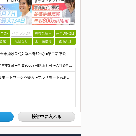
卒OK
ベテランOK
複数名採用
完全週休2日
企業
転勤なし
土日面接可
面接1回
＼IT知識ゼロでOK！自社ITスクールでの研修あり／ ■完全未経験OK(文系出身70％) ■第二新卒歓迎 ■学歴不問 └社会人未経験の方も歓迎します！ 5名以上の採用を予定しているので、同期と入社も
＼平均年収517万円！入社5年目まで毎年必ず昇給／ ■賞与年3回 ■年収800万円以上も可 ■入社3年以上の平均年収469.2万円 月給23万2000円以上＋賞与年3回＋各種手当 ☆入社5年目まで最
【研修中は完全在宅勤務】 ■7割以上のプロジェクトでリモートワークを導入 ■フルリモートもあり ■一都三県のプロジェクト先 ■転居を伴う転勤なし ＜プロジェクト先＞ 東京・神奈川・千葉・埼玉でのプロ
検討中に入れる