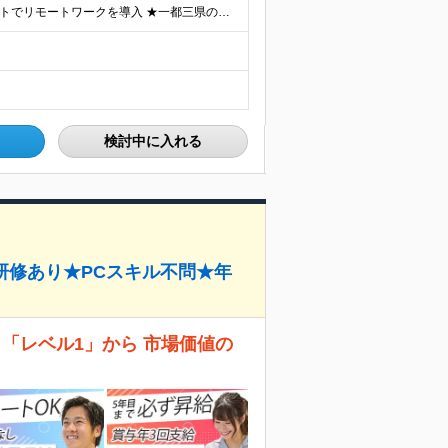
【研修中はフルリモート勤務】 ★7割以上のプロジェクトでリモートワークを導入 ★一都三県のプロジェクト先 ★転居を伴う転勤なし ＜プロジェクト先＞ 東京・神奈川・千葉・埼玉でのプロジェクト先にて勤務
検討中に入れる
研修あり★PCスキル不問★年
 「レベル1」から 市場価値の