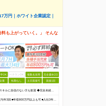
517万円｜ホワイト企業認定｜
給料も上がっていく。」 そんな
卒OK
ベテランOK
複数名採用
完全週休2日
企業
転勤なし
土日面接可
面接1回
＼未経験大歓迎！文系出身の先輩も多数活躍中／ ◆PCスキルに自信のない方も歓迎 ◆完全未経験OK ◆社会人デビューもOK ◆学歴不問 「働きながら少しずつ専門スキルを身につけたい」という意欲重視の採
＼平均年収517万円！入社5年目まで毎年必ず昇給／ ■賞与年3回 ■年収800万円以上も可 ■入社3年以上の平均年収469.2万円 月給23万2000円以上＋賞与年3回＋各種手当 ☆入社5年目まで最