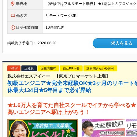
勤務地
働き方
リモートワークOK
目安残業時間
10時間以内
求人を見る
掲載終了予定日：
2026.08.20
NEW
正社員
面接情報有
自己PR不要
話を聞きたい応募可
株式会社エスアイイー 【東京プロマーケット上場】
初級エンジニア★完全未経験OK★3ヶ月のリモート
休最大134日★5年目まで必ず昇給
★1.6万人を育てた自社スクールでイチから学べる★
高いエンジニアへ駆け上がろう！