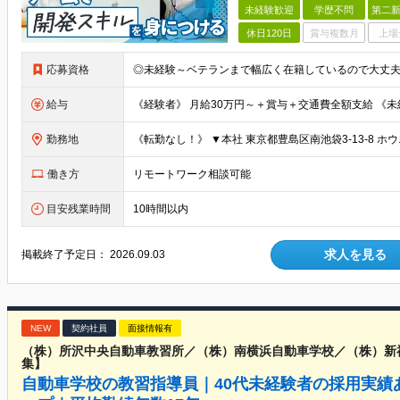
未経験歓迎
学歴不問
第二新
休日120日
賞与複数月
上場
応募資格
給与
勤務地
働き方
リモートワーク相談可能
目安残業時間
10時間以内
求人を見る
掲載終了予定日：
2026.09.03
NEW
契約社員
面接情報有
（株）所沢中央自動車教習所／（株）南横浜自動車学校／（株）新
集】
自動車学校の教習指導員｜40代未経験者の採用実績