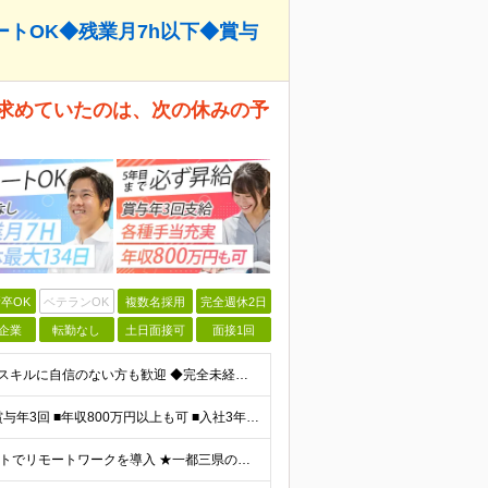
ートOK◆残業月7h以下◆賞与
が求めていたのは、次の休みの予
卒OK
ベテランOK
複数名採用
完全週休2日
企業
転勤なし
土日面接可
面接1回
＼未経験大歓迎！文系出身の先輩も多数活躍中／ ◆PCスキルに自信のない方も歓迎 ◆完全未経験OK ◆社会人デビューもOK ◆学歴不問 ＊*こんなアナタにオススメです*＊ ◇事務職に興味があるが、給与
＼平均年収517万円！入社5年目まで毎年必ず昇給／ ■賞与年3回 ■年収800万円以上も可 ■入社3年以上の平均年収469.2万円 月給23万2000円以上＋賞与年3回＋各種手当 ☆入社5年目まで最
【研修中はフルリモート勤務】 ★7割以上のプロジェクトでリモートワークを導入 ★一都三県のプロジェクト先 ★転居を伴う転勤なし ＜プロジェクト先＞ 東京・神奈川・千葉・埼玉でのプロジェクト先にて勤務