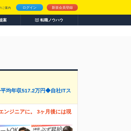
ログイン
新規会員登録
のご案内
人提案
転職ノウハウ
平均年収517.2万円◆自社ITス
エンジニアに。 3ヶ月後には現