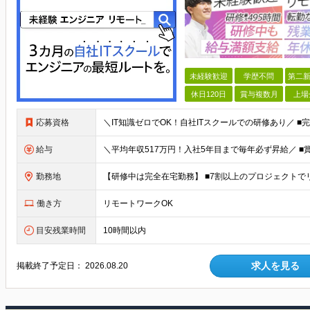
未経験歓迎
学歴不問
第二新
休日120日
賞与複数月
上場
応募資格
給与
勤務地
働き方
リモートワークOK
目安残業時間
10時間以内
求人を見る
掲載終了予定日：
2026.08.20