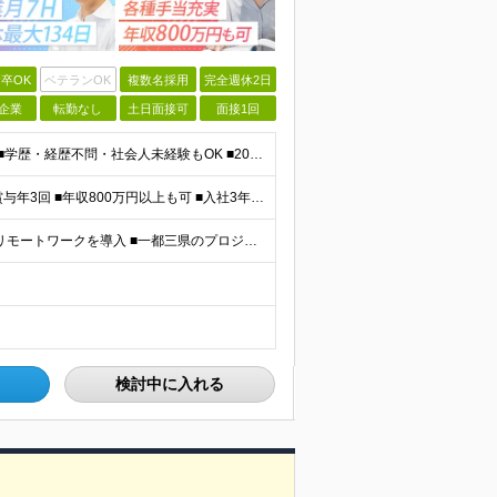
卒OK
ベテランOK
複数名採用
完全週休2日
企業
転勤なし
土日面接可
面接1回
＜完全未経験OK！文系出身者70％！＞ ■第二新卒歓迎 ■学歴・経歴不問・社会人未経験もOK ■20代を中心に活躍中◎ ★☆先輩たちの前職☆★ 元アパレルスタッフや塾講師、介護士、事務、営業など社員
＼平均年収517万円！入社5年目まで毎年必ず昇給／ ■賞与年3回 ■年収800万円以上も可 ■入社3年以上の平均年収469.2万円 月給23万2000円以上＋賞与年3回＋各種手当 ☆入社5年目まで最
【研修中は完全在宅勤務】 ■7割以上のプロジェクトでリモートワークを導入 ■一都三県のプロジェクト先 ■転居を伴う転勤なし ＜プロジェクト先＞ 東京・神奈川・千葉・埼玉でのプロジェクト先にて勤務いた
検討中に入れる