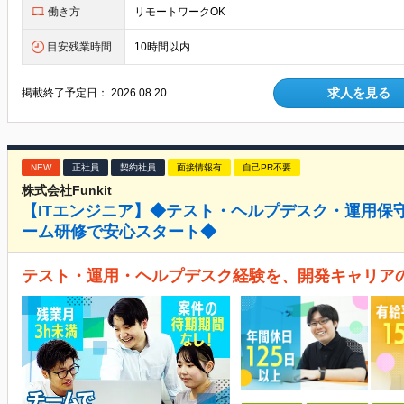
働き方
リモートワークOK
目安残業時間
10時間以内
求人を見る
掲載終了予定日：
2026.08.20
NEW
正社員
契約社員
面接情報有
自己PR不要
株式会社Funkit
【ITエンジニア】◆テスト・ヘルプデスク・運用保
ーム研修で安心スタート◆
テスト・運用・ヘルプデスク経験を、開発キャリア