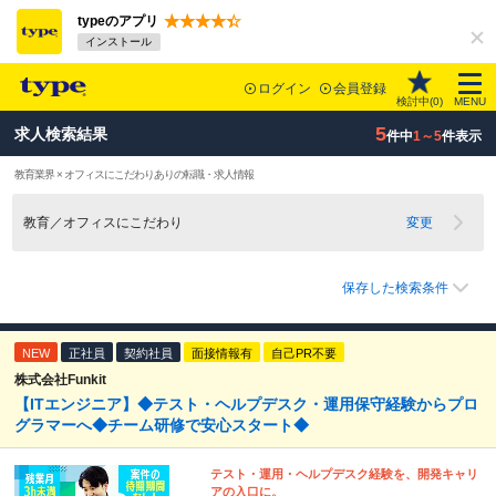
typeのアプリ
インストール
ログイン
会員登録
検討中(
0
)
MENU
5
求人検索結果
件中
1～5
件表示
教育業界 × オフィスにこだわりありの転職・求人情報
教育／オフィスにこだわり
変更
保存した検索条件
NEW
正社員
契約社員
面接情報有
自己PR不要
株式会社Funkit
【ITエンジニア】◆テスト・ヘルプデスク・運用保守経験からプロ
グラマーへ◆チーム研修で安心スタート◆
テスト・運用・ヘルプデスク経験を、開発キャリ
アの入口に。