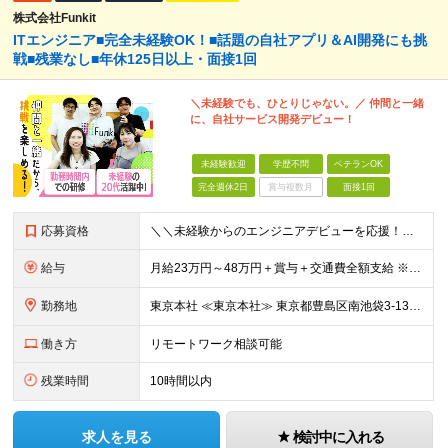
株式会社Funkit
ITエンジニア■完全未経験OK！■話題の自社アプリ＆AI開発にも挑
戦■残業なし■年休125日以上・面接1回
＼未経験でも、ひとりじゃない。／ 仲間と一緒
に、自社サービス開発デビュー！
未経験歓迎
学歴不問
ベテランOK
完全週休2日
賞与複数月
面接1回
応募資格
＼＼未経験からのエンジニアデビューを応援！／／ ★完全未経験OK ★学歴不問 ★第二新卒歓迎 実際に、元ミュージシャンや調理師など、 異業種から転職した先輩も活躍中♪ 10名ほどのチーム体制で、分
給与
月給23万円～48万円＋賞与＋交通費全額支給 ※経験・能力・スキルを考慮して決定します。 ※地方から上京される方には、上京支援金の支給もあります。 ※上記月給には固定残業代（15時間～20時間分／2
勤務地
東京本社 ≪東京本社≫ 東京都豊島区南池袋3-13-8 ホウエイビル9F ★経験者はフルリモート/リモート可 ★通院による早出や遅出にも柔軟に対応 ★池袋駅より徒歩5分の好アクセス ★未経験の方は
働き方
リモートワーク相談可能
残業時間
10時間以内
求人を見る
検討中に入れる