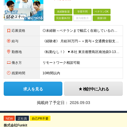
未経験歓迎
学歴不問
ベテランOK
完全週休2日
賞与複数月
面接1回
応募資格
◎未経験～ベテランまで幅広く在籍しているので大丈夫！◎ ＼こんなアナタにピッタリです♪／ ◆IT業界で手に職を付けて活躍したい方 ◆サポート体制が整っている会社で働きたい方 ◆フラットな社風の会社で
給与
《経験者》 月給30万円～＋賞与＋交通費全額支給 《未経験者》 月給23万円～＋賞与＋交通費全額支給 ※上記月給には固定残業代（20時間分／《経験者》40,600円～《未経験者》31,100円～）
勤務地
《転勤なし！》 ▼本社 東京都豊島区南池袋3-13-8 ホウエイビル9F ▼開発拠点 東京都豊島区南池袋3-13-5 KJ南池袋ビル4階 【東京本社or首都圏の各プロジェクト先】 ▼各プロジェクト
働き方
リモートワーク相談可能
残業時間
10時間以内
求人を見る
検討中に入れる
掲載終了予定日：
2026.09.03
NEW
正社員
自己PR不要
株式会社Funkit