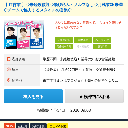
【 IT営業 】◇未経験歓迎◇飛び込み・ノルマなし◇月残業3h未満
◇チームで協力するスタイルの営業◇
ノルマに追われない営業って、 ちょっと楽しそ
うじゃないですか？
未経験歓迎
学歴不問
ベテランOK
完全週休2日
賞与複数月
面接1回
応募資格
学歴不問／未経験歓迎 IT業界の知識や営業経験は問いません。 大切にしたいのは、これまでの経歴よりも「人と話すことが好き」「チームで仕事を進めたい」という気持ちです。 ◆ こんな方とお会いしたいで
給与
《経験者》 月給27万円～＋賞与＋交通費全額支給 《未経験者》 月給23万円～＋賞与＋交通費全額支給 ※上記月給には固定残業代（20時間分／《経験者》34,000円～《未経験者》31,100円～）
勤務地
東京本社またはプロジェクト先への勤務となります ■本社 東京都豊島区南池袋3-13-8 ホウエイビル9F ＜アクセス＞ 各線「池袋駅」から徒歩5分 ■東京開発センター 東京都豊島区南池袋3-13-
求人を見る
検討中に入れる
掲載終了予定日：
2026.09.03
NEW
正社員
契約社員
自己PR不要