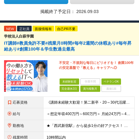
掲載終了予定日：
2026.09.03
NEW
正社員
面接情報有
自己PR不要
学校法人白萩学園
IT講師#教員免許不要#残業月0時間#毎年2週間の休暇あり#毎年昇
給あり#創業100年＆学生数過去最高
不安定・不規則な毎日にピリオドを！ 創業100年
の安定基盤で「教える」キャリアへ◎
未経験歓迎
学歴不問
ベテランOK
完全週休2日
賞与複数月
面接1回
応募資格
《講師未経験大歓迎！第二新卒・20～30代活躍中》 ◆大卒以上 ◆何らかのITまたはゲーム業界のご経験をお持ちの方 ┗プログラマー・ゲーム企画経験者など、職種・経験年数は不問！ 業界経験者であればご
給与
＜想定年収400万円～600万円＞ 月給24万円～45万円+各種手当+賞与年2回 ※超過分は別途支給 ※試用期間3ヶ月あり（期間中は講師手当は減額支給、その他の待遇に差異なし） ※固定残業代：時間外労
勤務地
★「西武新宿駅」から徒歩1分の好アクセス！ 東京都新宿区百人町1-5-6 ※(変更の範囲)上記を除く当社関連勤務地
残業時間
10時間以内