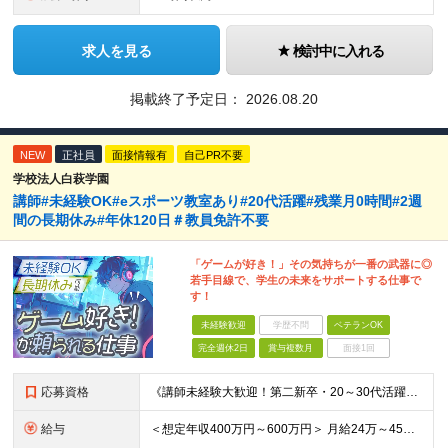
求人を見る
検討中に入れる
掲載終了予定日：
2026.08.20
NEW
正社員
面接情報有
自己PR不要
学校法人白萩学園
講師#未経験OK#eスポーツ教室あり#20代活躍#残業月0時間#2週
間の長期休み#年休120日＃教員免許不要
「ゲームが好き！」その気持ちが一番の武器に◎
若手目線で、学生の未来をサポートする仕事で
す！
未経験歓迎
学歴不問
ベテランOK
完全週休2日
賞与複数月
面接1回
応募資格
《講師未経験大歓迎！第二新卒・20～30代活躍中》 ◆大卒以上 ◆何らかのITまたはゲーム業界のご経験をお持ちの方 ┗プログラマー・ゲーム企画経験者など、職種・経験年数は不問！ 業界経験者であればご
給与
＜想定年収400万円～600万円＞ 月給24万～45万円+各種手当+賞与年2回 ※超過分は別途支給 ※試用期間3ヶ月あり（期間中は講師手当は減額支給、その他の待遇に差異なし） ※固定残業代：時間外労働