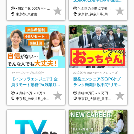
文系OK/定着率100％/最長1
年の自社ITスクール研修あ
■想定年収 500万円～900万円 月給制 月給278,000円～ ※残業が発生した場合、残業代を別途全額支給します ※試用期間2ヶ月あり(待遇や給与に差異はありません)
＼全国の各拠点で募集中！／ 給与は以下の通り、勤務地により異なります。 札幌：月給23万円～27万円 仙台：月給22万円～26万円 新潟：月給22万円～26万円 東京：月給26万円～30万円 大阪：月給24万円～29万円 福岡：月給23.5万円～27万円 沖縄：月給21万円～26万円 ◎給与は知識や経験を考慮して決定します。 ◎残業は別途全額支給します。 ◎試用期間12カ月あり（給与は以下の通りです。その他条件に変更はありません） （試用期間の給与） 札幌：月給18.6万円～ 仙台：月給19万円～ 新潟：月給18万円～ 東京：月給22万円～ 大阪：月給20.8万円～ 福岡：月給19万円～ 沖縄：月給18万円～
り/年休130日
東京都_京都府
東京都_神奈川県_埼玉県_千葉県_大阪府_愛知県_北海道_青森県_岩手県_宮城県_秋田県_山形県_福島県_茨城県_栃木県_群馬県_新潟県_山梨県_長野県_富山県_石川県_福井県_静岡県_岐阜県_三重県_兵庫県_京都府_滋賀県_奈良県_和歌山県_広島県_岡山県_鳥取県_島根県_山口県_徳島県_香川県_愛媛県_高知県_福岡県_熊本県_佐賀県_長崎県_大分県_宮崎県_鹿児島県_沖縄県
アワーズシップ株式会社
株式会社Phoenixテクノロジーズ
【インフラエンジニア】全
開発エンジニア(SE/PG)*ブ
員リモート勤務中■残業月
ランク転職回数不問*リモー
3h■最大3ヶ月の連休あり■
ト案件多数*残業ほぼ0*通院
★月給35万～80万スタートも可 【未経験の方】 ■月給26万～80万＋賞与年2回（年2ヶ月分） 【何かしらのインフラエンジニア経験をお持ちの方】 ■月給35万～80万＋賞与年2回（年2ヶ月分） ※スキル・経験などを考慮し決定します ※試用期間6ヶ月あり。期間中は契約社員となります。その他の待遇に差異はありません（試用期間終了後、昇給の可能性あり） ※上記金額には固定残業代（月30時間分／4万9600円～15万2600円）を含みます。超過分は別途支給いたします。 ＼頑張りはインセンティブで還元！／ クライアントに貢献度を評価され、当社のエンジニアが追加で案件に参画することになるなど、会社にとって利益になる行動はしっかり評価します。 会社の成長に貢献できていることを実感でき、「もっと頑張ろう」と思える体制づくりを整えています！
月給30万円～60万円+住宅手当+職能手当+役職手当+決算賞与+報奨金 ※経験・能力を考慮し、優遇します ※給与には20時間分のみなし時間外手当(3万7000円以上)を含みます(超過時間分は別途追加支給) ※試用期間3～6ヵ月あり(その間の給与、待遇に差異なし) ※場合によって契約社員での採用の可能性あり(面接時に応相談)
年休126日■20～30代活躍
のための半休制度あり
東京都_神奈川県_埼玉県_千葉県_大阪府
東京都_大阪府_兵庫県_京都府_福岡県
中！