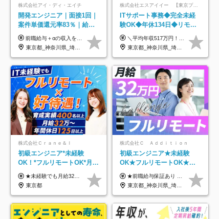
株式会社アイ・ディ・エイチ
株式会社エスアイイー 【東京プロマーケット上場】
開発エンジニア｜面接1回｜
ITサポート事務◆完全未経
案件単価還元率83％｜給与
験OK◆年休134日◆リモー
UP保証｜年休140日｜在宅
トOK◆残業月7h以下◆賞与
前職給与＋αの収入を保証 月給42万円～120万円＋各種手当＋賞与 給与基準が明確かつ高還元です。 一人ひとりが安定した環境のもと、長く活躍できる職場を目指しています。 ※平均年収650万円 ・還元率83％ ・各種手当について 職能手当／職務手当／資格手当／営業手当 など ※前職での経験・能力、給与などを考慮の上、当社規定により優遇いたします ※試用期間あり（3ヶ月／期間中の条件に変動はありません） ※上記金額には固定残業代（78,948円～225,564円/月30時間分）を含みます 超過分は別途全額支給いたします ・年収UPを保証 過去には転職時に〈年収200万円UP〉したエンジニアも在籍しています。入社時だけでなく、入社後も安心の給与水準で働ける環境です。キャリアや技術力が正当に評価されていないと感じていたら、一度面接でお話ししましょう！ 当社では管理職の人数は最低限にし、無駄な管理をしません。その費用削減分を社員の給与に還元しています！
＼平均年収517万円！入社5年目まで毎年必ず昇給／ ■賞与年3回 ■年収800万円以上も可 ■入社3年以上の平均年収469.2万円 月給23万2000円以上＋賞与年3回＋各種手当 ☆入社5年目まで最大1万5000円の定期昇給を確約 ┃各種手当充実 ・規定の資格を取得すれば、2000円～5万円を毎月支給（2万4000円～60万円／年） ・研修中に取得した取得率95％の資格でも研修後の給料UP ※月給は年齢・経験・能力を考慮して、優遇いたします ※上記月給金額は固定残業代（20時間/3万1300円円以上）を含み、超過分は別途支給いたします ※試用期間（6ヶ月）は月給に変動はありますが、その他待遇に差異はありません ├入社後1ヶ月～3ヶ月間は、月給20万1900円となります └上記金額は固定残業代（10時間／1万6000円）を含み、超過分は別途支給いたします
利用率9割｜独立支援・副業
年3回◆5年目まで必ず昇給
東京都_神奈川県_埼玉県_千葉県_大阪府_愛知県_北海道_青森県_岩手県_宮城県_秋田県_山形県_福島県_茨城県_栃木県_群馬県_新潟県_山梨県_長野県_富山県_石川県_福井県_静岡県_岐阜県_三重県_兵庫県_京都府_滋賀県_奈良県_和歌山県_広島県_岡山県_鳥取県_島根県_山口県_徳島県_香川県_愛媛県_高知県_福岡県_熊本県_佐賀県_長崎県_大分県_宮崎県_鹿児島県_沖縄県
東京都_神奈川県_埼玉県_千葉県_大阪府_愛知県_北海道_青森県_岩手県_宮城県_秋田県_山形県_福島県_茨城県_栃木県_群馬県_新潟県_山梨県_長野県_富山県_石川県_福井県_静岡県_岐阜県_三重県_兵庫県_京都府_滋賀県_奈良県_和歌山県_広島県_岡山県_鳥取県_島根県_山口県_徳島県_香川県_愛媛県_高知県_福岡県_熊本県_佐賀県_長崎県_大分県_宮崎県_鹿児島県_沖縄県
制度
株式会社Ｃｒａｎｅ＆Ｉ
株式会社Ｃ Ａｄｄｉｔｉｏｎ
初級エンジニア*未経験
初級エンジニア★未経験
OK！*フルリモートOK*月給
OK★フルリモートOK★月
32万～*残業月9.8h*1ヶ月の
給32万円～★残業月10h＆
★未経験でも月給32万円スタート★ 月収32万円～35万円＋各種手当（資格手当だけで毎月15万の上乗せ実績あり！） ★資格手当豊富！1資格につき最大3万円支給 ★功績手当の導入で、毎月のお給与に上乗せで最大10万円支給している社員も！ ★1回の昇級で年収数十万UPも可 ★ゆくゆくは年収1000万以上も目指せる 年俸384万円～1,162万8,000円（12分割） ※経験・スキルを考慮の上決定します ※上記金額には固定残業代（月30h分・60,800円～66,500円）を含みます ※超過分は別途全額支給します ※試用期間2ヶ月間あり（その他待遇に差異はありません）
★前職給与保証あり ★月給32万円以上＋インセンティブあり 月給32万円以上＋インセンティブ＋各種手当 ※上記には固定残業代（月30時間・44,400円～）を含みます ※超過分は別途支給します ※試用期間はございません ★＼成果＝あなたの収入／★ 【1】案件単価ー8万円＝あなたの給与 参画したプロジェクトの案件単価から 一律8万円引いた金額があなたの給与です！ （月給例） ■1人称での構築・小規模な詳細設計 案件単価55万円ー8万円＝月給47万円（還元率85.5%） ■大型案件の設計・構築やプロジェクト管理 案件単価90万円ー8万円＝月給82万円（還元率91.1%） ‥‥‥‥‥‥‥‥‥‥‥‥‥‥‥‥‥‥ 【2】月給の他にも豊富なインセンティブあり 全員が月3～13万円のインセンティブをゲットしています！ ≪インセンティブ制度≫ 稼働している現場で増員・交代が発生し、 当社の人員を配属が決定した際に支給。 ◇C Addition正社員が参画 ：実粗利の10%／毎月 ◇協力会社所属の社員が参画：実粗利の30%／毎月 ≪リファラル制度≫ あなたの知り合いが当社のメンバーになった際に、 毎月1人あたり2万円支給します◎ ‥‥‥‥‥‥‥‥‥‥‥‥‥‥‥‥‥‥
研修*資格取得率100％
年休120日以上★副業可
東京都
東京都_神奈川県_埼玉県_千葉県_大阪府_愛知県_北海道_青森県_岩手県_宮城県_秋田県_山形県_福島県_茨城県_栃木県_群馬県_新潟県_山梨県_長野県_富山県_石川県_福井県_静岡県_岐阜県_三重県_兵庫県_京都府_滋賀県_奈良県_和歌山県_広島県_岡山県_鳥取県_島根県_山口県_徳島県_香川県_愛媛県_高知県_福岡県_熊本県_佐賀県_長崎県_大分県_宮崎県_鹿児島県_沖縄県