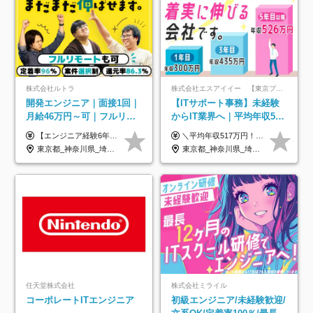
株式会社ルトラ
株式会社エスアイイー 【東京プロマーケット上場】
開発エンジニア｜面接1回｜
【ITサポート事務】未経験
月給46万円～可｜フルリモ
からIT業界へ｜平均年収517
ートも可｜案件選択制｜定
万円｜ホワイト企業認定｜
【エンジニア経験6年以上の方】 月給46万円～100万円（固定残業代含む） ※上記月給には月30時間分の固定残業代（月8万7,400円～月19万円）を含む。超過分は全額支給。 【エンジニア経験4年以上の方】 月給42万円～100万円（固定残業代含む） ※上記月給には月30時間分の固定残業代（月7万9,800円～月19万円）を含む。超過分は全額支給。 【エンジニア経験4年未満の方】 月給38万円～100万円（固定残業代含む） ※上記月給には月30時間分の固定残業代（月7万2,200円～月19万円）を含む。超過分は全額支給。 ※経験、スキル、前職給与などを踏まえて決定。 ◆ルトラの給与制度のポイント！◆ ・社員の95%が入社時に年収UP！最高で300万円UPの実績も ・平均還元率86.3%（交通費・住宅手当・会社負担分の社保も含む） ・人柄やポテンシャルを評価し、スキル以上の希望年収を提示することも ・退職金制度やリファラル手当（平均50万円）あり
＼平均年収517万円！入社5年目まで毎年必ず昇給／ ■賞与年3回 ■年収800万円以上も可 ■入社3年以上の平均年収469.2万円 月給23万2000円以上＋賞与年3回＋各種手当 ☆入社5年目まで最大1万5000円の定期昇給を確約 ┃各種手当充実 ・規定の資格を取得すれば、2000円～5万円を毎月支給（2万4000円～60万円／年） ・研修中に取得した取得率95％の資格でも研修後の給料UP ※月給は年齢・経験・能力を考慮して、優遇いたします ※上記月給金額は固定残業代（20時間/3万1300円円以上）を含み、超過分は別途支給いたします ※試用期間（6ヶ月）は月給に変動はありますが、その他待遇に差異はありません ├入社後1ヶ月～3ヶ月間は、月給20万1900円となります └上記金額は固定残業代（10時間／1万6000円）を含み、超過分は別途支給いたします
着率96％以上｜副業OK｜住
年休134日｜リモートOK
東京都_神奈川県_埼玉県_千葉県_大阪府_愛知県_北海道_青森県_岩手県_宮城県_秋田県_山形県_福島県_茨城県_栃木県_群馬県_新潟県_山梨県_長野県_富山県_石川県_福井県_静岡県_岐阜県_三重県_兵庫県_京都府_滋賀県_奈良県_和歌山県_広島県_岡山県_鳥取県_島根県_山口県_徳島県_香川県_愛媛県_高知県_福岡県_熊本県_佐賀県_長崎県_大分県_宮崎県_鹿児島県_沖縄県
東京都_神奈川県_埼玉県_千葉県_大阪府_愛知県_北海道_青森県_岩手県_宮城県_秋田県_山形県_福島県_茨城県_栃木県_群馬県_新潟県_山梨県_長野県_富山県_石川県_福井県_静岡県_岐阜県_三重県_兵庫県_京都府_滋賀県_奈良県_和歌山県_広島県_岡山県_鳥取県_島根県_山口県_徳島県_香川県_愛媛県_高知県_福岡県_熊本県_佐賀県_長崎県_大分県_宮崎県_鹿児島県_沖縄県
宅手当
任天堂株式会社
株式会社ミライル
コーポレートITエンジニア
初級エンジニア/未経験歓迎/