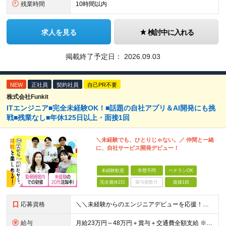
残業時間
10時間以内
求人を見る
検討中に入れる
掲載終了予定日：
2026.09.03
NEW
正社員
契約社員
自己PR不要
株式会社Funkit
ITエンジニア■完全未経験OK！■話題の自社アプリ＆AI開発にも挑
戦■残業なし■年休125日以上・面接1回
＼未経験でも、ひとりじゃない。／ 仲間と一緒
に、自社サービス開発デビュー！
未経験歓迎
学歴不問
ベテランOK
完全週休2日
賞与複数月
面接1回
応募資格
＼＼未経験からのエンジニアデビューを応援！／／ ★完全未経験OK ★学歴不問 ★第二新卒歓迎 実際に、元ミュージシャンや調理師など、 異業種から転職した先輩も活躍中♪ 10名ほどのチーム体制で、分
給与
月給23万円～48万円＋賞与＋交通費全額支給 ※経験・能力・スキルを考慮して決定します。 ※地方から上京される方には、上京支援金の支給もあります。 ※上記月給には固定残業代（15時間～20時間分／2