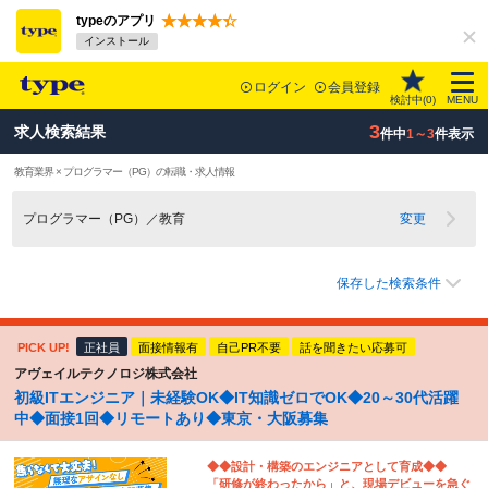
typeのアプリ
インストール
ログイン
会員登録
検討中(
0
)
MENU
3
求人検索結果
件中
1～3
件表示
教育業界 × プログラマー（PG）の転職・求人情報
プログラマー（PG）／教育
変更
保存した検索条件
PICK UP!
正社員
面接情報有
自己PR不要
話を聞きたい応募可
アヴェイルテクノロジ株式会社
初級ITエンジニア｜未経験OK◆IT知識ゼロでOK◆20～30代活躍
中◆面接1回◆リモートあり◆東京・大阪募集
◆◆設計・構築のエンジニアとして育成◆◆
「研修が終わったから」と、現場デビューを急ぐ