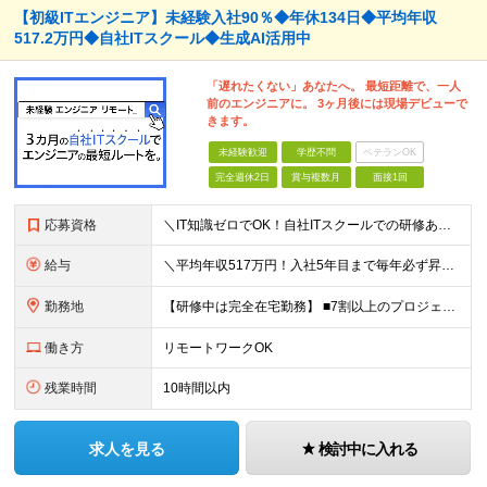
【初級ITエンジニア】未経験入社90％◆年休134日◆平均年収
517.2万円◆自社ITスクール◆生成AI活用中
「遅れたくない」あなたへ。 最短距離で、一人
前のエンジニアに。 3ヶ月後には現場デビューで
きます。
未経験歓迎
学歴不問
ベテランOK
完全週休2日
賞与複数月
面接1回
応募資格
＼IT知識ゼロでOK！自社ITスクールでの研修あり／ ■完全未経験OK(文系出身70％) ■第二新卒歓迎 ■学歴不問 └社会人未経験の方も歓迎します！ 5名以上の採用を予定しているので、同期と入社も
給与
＼平均年収517万円！入社5年目まで毎年必ず昇給／ ■賞与年3回 ■年収800万円以上も可 ■入社3年以上の平均年収469.2万円 月給23万2000円以上＋賞与年3回＋各種手当 ☆入社5年目まで最
勤務地
【研修中は完全在宅勤務】 ■7割以上のプロジェクトでリモートワークを導入 ■フルリモートもあり ■一都三県のプロジェクト先 ■転居を伴う転勤なし ＜プロジェクト先＞ 東京・神奈川・千葉・埼玉でのプロ
働き方
リモートワークOK
残業時間
10時間以内
求人を見る
検討中に入れる