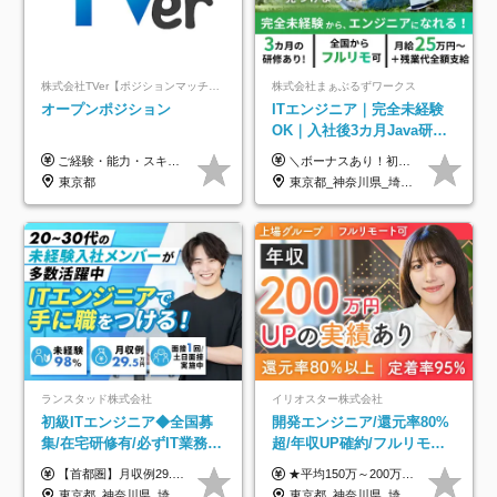
株式会社TVer【ポジションマッチ登録】
株式会社まぁぶるずワークス
オープンポジション
ITエンジニア｜完全未経験
OK｜入社後3カ月Java研修
｜リモート率8割以上｜充実
ご経験・能力・スキル等により、当社基準にて優遇・相談のうえ決定いたします。
＼ボーナスあり！初年度から年収300万円以上／ ■月給25万円～35万円＋残業代全額支給＋各種手当＋賞与年1回 ◎経験・年齢・スキルなどを考慮し、できるだけ優遇します ◎試用期間中(3カ月)は契約社員で、月給21万円＋諸手当になります。 (試用期間中は残業が発生しません。その他の待遇に変更はありません) ----------------- ＼3つの評価軸！実力次第で早期収入アップ！／ 【1】スキル(IT理解、実装力、設計) 【2】実務力(現場評価、コミュ力、品質) 【3】姿勢(自走力、意欲、責任感) この3つの評価軸で、3カ月ごとに評価。社内グレードにより、給与が決まる明確な仕組みです。何ができれば給与が上がるのか分かりやすく、実力や努力次第で早期に収入を増やせます！ 【固定残業代について】 なし（残業代は、実際の労働時間に応じて別途全額支給）
のキャリア支援｜残業月10h
東京都
東京都_神奈川県_埼玉県_千葉県_大阪府_愛知県_北海道_青森県_岩手県_宮城県_秋田県_山形県_福島県_茨城県_栃木県_群馬県_新潟県_山梨県_長野県_富山県_石川県_福井県_静岡県_岐阜県_三重県_兵庫県_京都府_滋賀県_奈良県_和歌山県_広島県_岡山県_鳥取県_島根県_山口県_徳島県_香川県_愛媛県_高知県_福岡県_熊本県_佐賀県_長崎県_大分県_宮崎県_鹿児島県_沖縄県
ランスタッド株式会社
イリオスター株式会社
初級ITエンジニア◆全国募
開発エンジニア/還元率80%
集/在宅研修有/必ずIT業務配
超/年収UP確約/フルリモ
属/月収例29.5万円/Web面接
OK/年休130日/平均残業7h/
【首都圏】月収例29.5万円（月給26万円＋諸手当） 【東海・関西】月収例28.5万円（月給25万円＋諸手当） 【九州】月収例26万円（月給23万円＋諸手当） ※経験・スキル・前職給与を踏まえ、総合的に判断して決定します。 例：首都圏 月収例31万円（月給27万円＋諸手当） ◆各種手当 ・通勤手当（上限4万円まで） ・残業代手当（1分単位で全額支給） ※固定残業代制は採用しておりません ・深夜勤務手当 ・資格取得支援（ランクに応じてお祝い金1万円～10万円を支給） ◆昇給：年1回 ◆補足 ・研修中1ヶ月間は、時給1670円となります。 ・試用期間6ヶ月あり。その間の待遇に変更はありません。 ※詳細は面接時にご案内します。
★平均150万～200万円年収UPを実現！ ★前職給与を100％保証！ ★案件内容の開示・明確な評価体制あり ⇒クライアント評価で即昇給を実現したケースも◎ ★年12回（毎月昇給チャンスあり） ■月給35万円～103万円 ※経験・能力・前職給与を考慮し、決定 ※上記給与には月30時間分(6万6500円以上)の固定残業代が含まれます。超過分は手当として別途支給します ※試用期間3ヶ月あり(期間中の給与・待遇面に差異はありません) ▼収入アップの実例をご紹介 ───────────── ★働き方改革をした30代男性（PG） 子どもが生まれたばかりなのに、忙しい現場で残業も月50～60時間が当たり前。 ⇒残業ほぼゼロ＆週3リモートの働き方に！しかも給与もアップ！ ★収入アップした30代男性（PM） 子供が3人いて家計も苦しく、残業代で稼ぐ日々… ⇒残業をたくさんしていた年収額より、100万円以上アップしました！
1回/SE
約2万件の案件から選択
東京都_神奈川県_埼玉県_千葉県_大阪府_愛知県_兵庫県_京都府_福岡県
東京都_神奈川県_埼玉県_千葉県_大阪府_愛知県_北海道_青森県_岩手県_宮城県_秋田県_山形県_福島県_茨城県_栃木県_群馬県_新潟県_山梨県_長野県_富山県_石川県_福井県_静岡県_岐阜県_三重県_兵庫県_京都府_滋賀県_奈良県_和歌山県_広島県_岡山県_鳥取県_島根県_山口県_徳島県_香川県_愛媛県_高知県_福岡県_熊本県_佐賀県_長崎県_大分県_宮崎県_鹿児島県_沖縄県