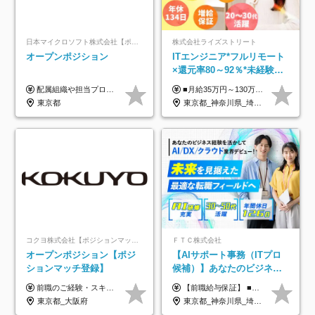
日本マイクロソフト株式会社【ポジションマッチ登録】
株式会社ライズストリート
オープンポジション
ITエンジニア*フルリモート
×還元率80～92％*未経験歓
迎*年休134日*月給35万～*
配属組織や担当プロジェクトにより異なります。 ▼参考情報 ----------------------- 年俸650万～（1/12を月々支給） ※経験、能力を考慮の上、当社規定により優遇いたします。 ※時間外、休日出勤、深夜手当に対する賃金も基本年俸に含みます。
■月給35万円～130万円＋賞与年2回＋各種手当 ※システムエンジニアの経験をお持ちの方は月給41万円以上＋賞与年2回（108万円～）＋手当 ■単価（年収）アップのチャンスは最大年12回 ※残業代は1分単位で100％全額支給。サービス残業などは一切ありません ※試用期間6ヵ月（試用期間中の待遇・給与に差はありません）
定着率100%
東京都
東京都_神奈川県_埼玉県_千葉県_大阪府_愛知県_北海道_青森県_岩手県_宮城県_秋田県_山形県_福島県_茨城県_栃木県_群馬県_新潟県_山梨県_長野県_富山県_石川県_福井県_静岡県_岐阜県_三重県_兵庫県_京都府_滋賀県_奈良県_和歌山県_広島県_岡山県_鳥取県_島根県_山口県_徳島県_香川県_愛媛県_高知県_福岡県_熊本県_佐賀県_長崎県_大分県_宮崎県_鹿児島県_沖縄県
コクヨ株式会社【ポジションマッチ登録】
ＦＴＣ株式会社
オープンポジション【ポジ
【AIサポート事務（ITプロ
ションマッチ登録】
候補）】あなたのビジネス
経験をAI業界で活かす◆IT
前職のご経験・スキル等を考慮して決定します。
【前職給与保証】 ■未経験者： 月給30万円～35万円 ■ローキャリア（経験目安1年程度）： 月給35万円～40万円 ■経験者（経験目安3年以上）： 月給40万円～60万円 ■即戦力（経験目安5年以上）： 月給45万円～80万円 ※上記金額には固定残業代30時間分 【未経験者5万5000円～7万3000円、 ローキャリア6万4000円～7万3000円、 経験者5万8000円～10万9000円、 即戦力8万2000円～14万5000円】を含みます。 ※30時間を超える場合は追加で全額支給します。 ※経験・能力・前職給与などを総合的に評価したうえでご納得いただけるよう個別決定。 未経験者の場合、前職給与とポテンシャルを査定のうえ決定いたします。 ※日本国内でのIT業界経験、または同等の実務経験と能力に応じて決定します。 ※前職給与は日本円かつ、日本国内での実績に基づき評価します。 【納得の評価システム】 ★クォーター毎に査定する評価制度導入！ 明確な評価基準で翌年度年収を上げましょう！ ★評価対象期間に在籍中のほとんどの社員が昇給し 年収アップを実現しています！ ★様々なインセンティブ制度を用意し多角的に正当評価しています！ ※試用期間6カ月（期間中の待遇等に差異なし）
未経験OK◆目指せるコンサ
東京都_大阪府
東京都_神奈川県_埼玉県_千葉県
ル