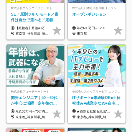
株式会社エンジニアファースト
株式会社日本経済新聞社【ポジションマッチ登録】
SE／原則フルリモート／案
オープンポジション
件は自分で選べる／定着率
93%／20～30代活躍中！
【経験者】月給40万円～120万円(固定残業代含む)+各種手当 ★前職給与の総収入額を100％保証｜還元率84％〜100％ ★20代の平均年収570万円 ※月給には、みなし残業手当(月30時間／5万8000円以上)を含みます 超過分は別途追加支給 ※固定残業代は、時間外労働の有無に関わらず30時間分を、月5万8000円~15万7000円支給 ※上記を超える時間外労働分は追加で支給 【未経験者】月給21万円以上＋各種手当 固定残業なし(残業代発生分全額支給) ※6ヶ月の試用期間あり（※条件に変動なし） ▼単価連動性×還元率は84％～100％で収入の大幅UPが可能！ ・案件単価が月50万円の場合：年収417万円 ・案件単価が月70万円の場合：年収584万円 ・案件単価が月100万円の場合：年収834万円 ＜モデル年収＞ ▼400万円～500万円(入社初年度) ▼542万円～626万円(入社2年) ▼667万円～700万円(入社3年） ▼709万円～801万円(入社5年）
年収600万円～1200万円 ※上記年収は、想定年収です。住居費補助、子手当などの各種手当を含む金額です。 ※経験・能力等を考慮の上、当社規定により決定します。
東京都_神奈川県_埼玉県_千葉県_大阪府_愛知県_北海道_青森県_岩手県_宮城県_秋田県_山形県_福島県_茨城県_栃木県_群馬県_新潟県_山梨県_長野県_富山県_石川県_福井県_静岡県_岐阜県_三重県_兵庫県_京都府_滋賀県_奈良県_和歌山県_広島県_岡山県_鳥取県_島根県_山口県_徳島県_香川県_愛媛県_高知県_福岡県_熊本県_佐賀県_長崎県_大分県_宮崎県_鹿児島県_沖縄県
東京都
株式会社フューチャーゲート
株式会社スタッフサービス エンジニアリング事業本部
開発エンジニア｜50～60代
ITサポート■未経験OK■土日
が中心に活躍｜定年後の給
祝休み■残業少なめ■在宅実
与減ナシ｜年収50万円アッ
績あり■約900種類のスキル
月給35万円～70万円（固定残業代30時間分63,869円～を含む）+賞与年1回 ※30時間を超える分は別途支給します ●これまでのご経験・スキル・前職給与をできる限り考慮します ●待機期間も給与を100％支給します ●試用期間中も給与や福利厚生は同じです ≪年収を維持しながら長く働けます！≫ 一般的な企業では55歳や60歳を機に年収が下がりますが、 当社は役職などではなく「スキルや経験」で評価。 エンジニアとして長く働きながら あなたにふさわしい年収を維持できます！
★通勤＆就業＆地域/住宅＆役職手当あり ★残業代は全額支給 ★選べる給与制度あり！ ■東京・神奈川・千葉・埼玉勤務の場合 月給24.5万円～55万円＋諸手当 （残業代は全額支給） (20,000円の地域/住宅手当込み) ■愛知・京都・大阪・兵庫勤務の場合 月給24万円以上＋諸手当 （残業代は全額支給） (15,000円の地域/住宅手当込み) ■茨城・栃木・群馬・静岡・三重・滋賀・広島・福岡勤務の場合 月給23.5万円以上＋諸手当 （残業代は全額支給） (10,000円の地域/住宅手当込み) ■北海道・宮城・山梨・長野・岐阜・奈良・和歌山・岡山勤務の場合 月給23万円以上＋諸手当 （残業代は全額支給） (5,000円の地域/住宅手当込み) ■その他のエリア勤務の場合 月給22.5万円以上＋諸手当 （残業代は全額支給） ※経験や能力を考慮し、当社規定により優遇します 【昇給：年一回実施】 【選べる給与制度】 ★収入を重視する方に… 「変動型人事制度」の選択も可能（派遣先からの評価に応じて収入アップ！） ※年2回のタイミングで希望者と面談の上決定します。
プ実績／昇給率92％（直近3
アップ講座あり■全国募集
東京都_神奈川県_埼玉県_千葉県
東京都_神奈川県_埼玉県_千葉県_大阪府_愛知県_北海道_岩手県_宮城県_山形県_福島県_茨城県_栃木県_群馬県_山梨県_長野県_富山県_石川県_静岡県_岐阜県_三重県_兵庫県_京都府_滋賀県_奈良県_広島県_岡山県_山口県_愛媛県_福岡県_熊本県_長崎県
年）