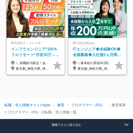
株式会社Ｃｒａｎｅ＆Ｉ
株式会社Widsley
インフラエンジニア*100％
ITエンジニア◆未経験OK◆
フルリモート*月収50万～*
全国募集◆入社後2ヵ月間は
クラウド×上流工程*前職給
研修のみ◆フルリモート
＼ 前職給与保証！あなたのこれまでの経験を正当評価 ／ ★月収50万円～スタート！【年俸600万～1,162万8,000円（12分割）】 ――「頑張りが給与に直結しない…」そんな不満とは無縁の環境です。 実際、入社後に「年収150万～200万円UP」を実現した先輩エンジニアが多数活躍中！ 【 収入をさらに押し上げる充実のプラスα 】 スキルを磨くほど得をする「資格手当」 ⇒ 1資格につき毎月3,000円～30,000円を継続支給！ 成果を見逃さない「功績手当」 ⇒ 社員の頑張りに応じて最大10万円をダイレクトに支給！ スピード昇給・高年収も可能 ⇒ 1回の昇給で年収数十万UPのチャンスあり。ゆくゆくは年収1000万以上のハイクラスも目指せます。 ※経験・スキルを考慮の上決定します ※上記金額には固定残業代（月30h分・95,000円～184,000円）を含みます ※超過分は別途全額支給します ※試用期間2ヶ月間あり（その他待遇に差異はありません）
＼基本給の昇給年2回＆プロジェクト手当による昇給年12回！！／ 【経験者の場合】 月給33万円～70万円＋プロジェクト手当＋資格手当 ★スキルや経験を考慮の上、優遇します ★上記給与には固定残業代20時間分(月4万3883円～)を含みます。残業が超過した場合は、追加支給します(残業は月平均3時間とほぼ発生しません。残業がなくても、固定残業代は支給されます) ★試用期間中も、月給や福利厚生等は同じです ---------- 【未経験者の場合】 月給26万円～50万円＋プロジェクト手当＋資格手当 ★スキルや経験を考慮の上、優遇します ★上記給与には固定残業代20時間分(月3万719円～)を含みます。残業が超過した場合は、追加支給します(残業は月平均3時間とほぼ発生しません。残業がなくても、固定残業代は支給されます) ★試用期間6ヵ月あり ・1ヶ月目～：月給23万円～ ・2ヶ月目～6ヶ月目：月給23万円～＋プロジェクト手当1～3万円 （上記給与にはそれぞれ固定残業代20時間分(月3万719円～)を含み、超過した場合は追加支給します。） ---------- 【プロジェクト手当について】 参画するプロジェクトの単価に応じて毎月の歩合給を支給します 業界内でもトップクラスの高還元です！
与保証*残業月9.8h
OK◆残業月3h◆服装髪型自
東京都_神奈川県_埼玉県_千葉県_大阪府_愛知県_北海道_青森県_岩手県_宮城県_秋田県_山形県_福島県_茨城県_栃木県_群馬県_新潟県_山梨県_長野県_富山県_石川県_福井県_静岡県_岐阜県_三重県_兵庫県_京都府_滋賀県_奈良県_和歌山県_広島県_岡山県_鳥取県_島根県_山口県_徳島県_香川県_愛媛県_高知県_福岡県_熊本県_佐賀県_長崎県_大分県_宮崎県_鹿児島県_沖縄県
東京都_神奈川県_埼玉県_千葉県_大阪府_愛知県_北海道_青森県_岩手県_宮城県_秋田県_山形県_福島県_茨城県_栃木県_群馬県_新潟県_山梨県_長野県_富山県_石川県_福井県_静岡県_岐阜県_三重県_兵庫県_京都府_滋賀県_奈良県_和歌山県_広島県_岡山県_鳥取県_島根県_山口県_徳島県_香川県_愛媛県_高知県_福岡県_熊本県_佐賀県_長崎県_大分県_宮崎県_鹿児島県_沖縄県
由
転職・求人情報サイトのtype
教育
プログラマー（PG）
教育業界
× プログラマー（PG）の転職・求人情報一覧
職種でさらに絞り込む