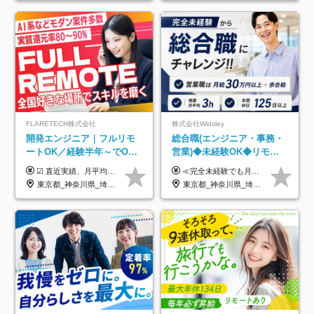
FLARETECH株式会社
株式会社Widsley
開発エンジニア｜フルリモ
総合職(エンジニア・事務・
ートOK／経験半年～でOK
営業)◆未経験OK◆リモー
／実質還元率80～90%／前
トあり◆残業月3h◆服装髪
☑︎ 直近実績、月平均17,000円の昇給 ☑︎ 前職給与100%保証 ☑︎ 実質還元率80～90% ☑︎ 待機時も給与は満額支給 月給35万円～70万円＋交通費など各種手当 ※想定年収：4,200,000円～10,560,000円 ※経験・能力等を考慮の上で決定します。 ※上記金額には、みなし残業手当（50時間分・104,000円～212,000円）を含みます。超過分は別途追加支給します。 ┗残業時間は月平均10時間、多い時でも20時間程度と安定しております ★単価連動型の給与体系ではないため、万が一待機になってもその間の給与は満額支給しています。 ＜1年間の昇給事例をご紹介！＞ ・20代/フロントエンドエンジニア：月給274,000円→月給362,000円（＋88,000円/月） ・20代/iOSエンジニア：月給237,000円→月給287,000円（＋50,000円/月） ・20代/Androidエンジニア：月給316,000円→月給374,000円（＋58,000円/月） ・30代/Javaエンジニア（上流）：月給340,000円→月給418,000円（＋78,000円/月） ・30代/PMO：月給340,000円→月給418,000円（＋78,000円/月）
≪完全未経験でも月給40万円以上も可能です！≫ -------------- 【1】ITエンジニア 月給26万円～50万円＋プロジェクト手当＋資格手当 【2】IT事務、営業事務 月給26万円～50万円＋プロジェクト手当＋資格手当 ≪【1】【2】共通≫ ★上記給与には固定残業代20時間分(月3万719円～)を含みます。残業が超過した場合は、追加支給します(残業は月平均3時間とほぼ発生しません。残業がなくても、固定残業代は支給されます) ★試用期間6ヵ月あり（期間中は月給23万1000円～。固定残業代20時間分3万719円～を含む／超過分は別途支給） -------------- 【3】SES営業、SaaS営業 月給30万円以上＋インセンティブ＋各種手当 ★上記給与には固定残業代45時間分(月7万6967円～)を含みます。残業が超過した場合は、追加支給します(残業は月平均3時間とほぼ発生しません。残業がなくても、固定残業代は支給されます) ★試用期間6ヵ月あり(期間中も給与や福利厚生は同じです)
給保証／AI系など最先端案
型自由
東京都_神奈川県_埼玉県_千葉県_大阪府_愛知県_北海道_青森県_岩手県_宮城県_秋田県_山形県_福島県_茨城県_栃木県_群馬県_新潟県_山梨県_長野県_富山県_石川県_福井県_静岡県_岐阜県_三重県_兵庫県_京都府_滋賀県_奈良県_和歌山県_広島県_岡山県_鳥取県_島根県_山口県_徳島県_香川県_愛媛県_高知県_福岡県_熊本県_佐賀県_長崎県_大分県_宮崎県_鹿児島県_沖縄県
東京都_神奈川県_埼玉県_千葉県_大阪府_愛知県_北海道_青森県_岩手県_宮城県_秋田県_山形県_福島県_茨城県_栃木県_群馬県_新潟県_山梨県_長野県_富山県_石川県_福井県_静岡県_岐阜県_三重県_兵庫県_京都府_滋賀県_奈良県_和歌山県_広島県_岡山県_鳥取県_島根県_山口県_徳島県_香川県_愛媛県_高知県_福岡県_熊本県_佐賀県_長崎県_大分県_宮崎県_鹿児島県_沖縄県
件多数