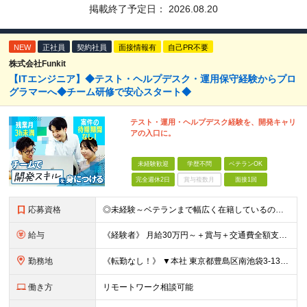
掲載終了予定日：
2026.08.20
NEW
正社員
契約社員
面接情報有
自己PR不要
株式会社Funkit
【ITエンジニア】◆テスト・ヘルプデスク・運用保守経験からプロ
グラマーへ◆チーム研修で安心スタート◆
テスト・運用・ヘルプデスク経験を、開発キャリ
アの入口に。
未経験歓迎
学歴不問
ベテランOK
完全週休2日
賞与複数月
面接1回
応募資格
◎未経験～ベテランまで幅広く在籍しているので大丈夫！◎ ＼こんなアナタにピッタリです♪／ ◆IT業界で手に職を付けて活躍したい方 ◆サポート体制が整っている会社で働きたい方 ◆フラットな社風の会社で
給与
《経験者》 月給30万円～＋賞与＋交通費全額支給 《未経験者》 月給23万円～＋賞与＋交通費全額支給 ※上記月給には固定残業代（20時間分／《経験者》40,600円～《未経験者》31,100円～）
勤務地
《転勤なし！》 ▼本社 東京都豊島区南池袋3-13-8 ホウエイビル9F ▼開発拠点 東京都豊島区南池袋3-13-5 KJ南池袋ビル4階 【東京本社or首都圏の各プロジェクト先】 ▼各プロジェクト
働き方
リモートワーク相談可能