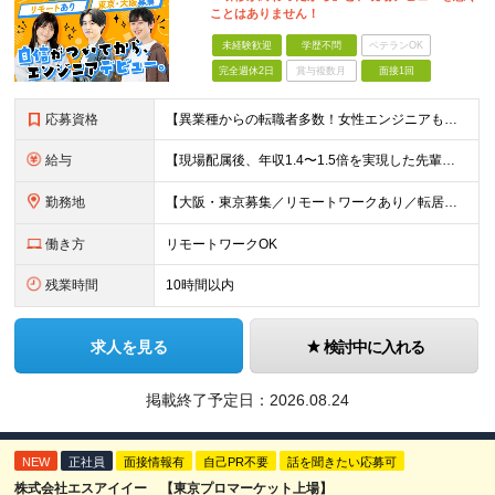
ことはありません！
未経験歓迎
学歴不問
ベテランOK
完全週休2日
賞与複数月
面接1回
応募資格
【異業種からの転職者多数！女性エンジニアも活躍中】 ◆学歴不問 ◆未経験OK ≪こんな方を歓迎しています≫ ◎未経験から成長できる環境で活躍したい方 ◎大学やスクールでIT系のスキルを学んだことのあ
給与
【現場配属後、年収1.4〜1.5倍を実現した先輩も！残業代全額支給】 ◆給与は経験やスキルに応じて決定します ◆年俸制250万円～350万円（1/12を月々支給） ≪年収UPの例≫ ◎飲食業からのキ
勤務地
【大阪・東京募集／リモートワークあり／転居を伴う転勤なし】 東京本社、大阪事務所、または東京23区内・関西（大阪・兵庫）の各クライアント先勤務 ◆入社後、約1年間はクライアント先ではなく 自社内（東
働き方
リモートワークOK
残業時間
10時間以内
求人を見る
検討中に入れる
掲載終了予定日：
2026.08.24
NEW
正社員
面接情報有
自己PR不要
話を聞きたい応募可
株式会社エスアイイー 【東京プロマーケット上場】