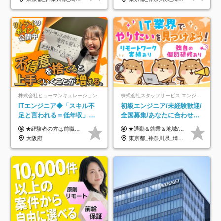
株式会社ヒューマンキュレーション
株式会社スタッフサービス エンジニアリング事業本部
ITエンジニア◆「スキル不
初級エンジニア/未経験歓迎/
足と言われる＝低年収」で
全国募集/あなたに合わせた
はない！｜ 不安を克服し、
オリジナル研修をご用
★経験者の方は前職の年収以上を保証します ★案件単価を開示した上で80％以上を還元します 月給25万円以上＋賞与年2回 ※経験や能力を考慮の上で優遇します ※試用期間が3ヶ月(その間の給与・待遇・雇用形態に変更はありません) ※月給には月20時間分のみなし残業手当(5万円)を含みます(超過分は別途支給) ★残業平均は月10時間以下ですので、毎月10時間分程度はお得です！
★通勤＆就業＆地域/住宅＆役職手当あり ★残業代は全額支給 ★選べる給与制度あり！ ■東京・神奈川・千葉・埼玉勤務の場合 月給24.5万円～55万円＋諸手当 （残業代は全額支給） (20,000円の地域/住宅手当込み) ■愛知・京都・大阪・兵庫勤務の場合 月給24万円以上＋諸手当 （残業代は全額支給） (15,000円の地域/住宅手当込み) ■茨城・栃木・群馬・静岡・三重・滋賀・広島・福岡勤務の場合 月給23.5万円以上＋諸手当 （残業代は全額支給） (10,000円の地域/住宅手当込み) ■北海道・宮城・山梨・長野・岐阜・奈良・和歌山・岡山勤務の場合 月給23万円以上＋諸手当 （残業代は全額支給） (5,000円の地域/住宅手当込み) ■その他のエリア勤務の場合 月給22.5万円以上＋諸手当 （残業代は全額支給） ※経験や能力を考慮し、当社規定により優遇します 【昇給：年一回実施】 【選べる給与制度】 ★収入を重視する方に… 「変動型人事制度」の選択も可能（派遣先からの評価に応じて収入アップ！） ※年2回のタイミングで希望者と面談の上決定します。
年収アップした社員の実例
意/AI・IoT/残業平均8時間
大阪府
東京都_神奈川県_埼玉県_千葉県_大阪府_愛知県_北海道_岩手県_宮城県_山形県_福島県_茨城県_栃木県_群馬県_山梨県_長野県_富山県_石川県_静岡県_岐阜県_三重県_兵庫県_京都府_滋賀県_奈良県_広島県_岡山県_山口県_愛媛県_福岡県_熊本県_長崎県