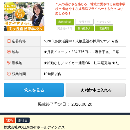
＊人の温かさを感じる、地域に愛される自動車学
校＊ 働きやすさ抜群◎プライベートもたっぷり
楽しめる！
未経験歓迎
学歴不問
ベテランOK
完全週休2日
賞与複数月
面接1回
応募資格
＼20代多数活躍中！人柄重視の採用です／ ★職種・業種未経験OK！ ★第二新卒歓迎 ★高卒以上 ━━━━━━━━━━━━━━━━━ 事務経験は不問！人柄重視の採用です♪ ━━━━━━━━━━━━━━
給与
★月収イメージ：224,776円～（遅番手当、日曜手当など含む）＋賞与年2回 月給20万720円～＋残業代全額支給＋各種手当＋賞与年2回 ┗遅番シフト、日曜の出勤でプラスで手当支給！ ┗他にも、家族
勤務地
★転勤なし／マイカー通勤OK！駐車場完備 ★たまプラーザ／新百合ヶ丘／登戸などから送迎バスも出ています！ 【向ケ丘自動車学校】 神奈川県川崎市宮前区菅生4-6-1 ※(変更の範囲)勤務地に変更なし
残業時間
10時間以内
求人を見る
検討中に入れる
掲載終了予定日：
2026.08.20
NEW
正社員
株式会社VOLLMONTホールディングス