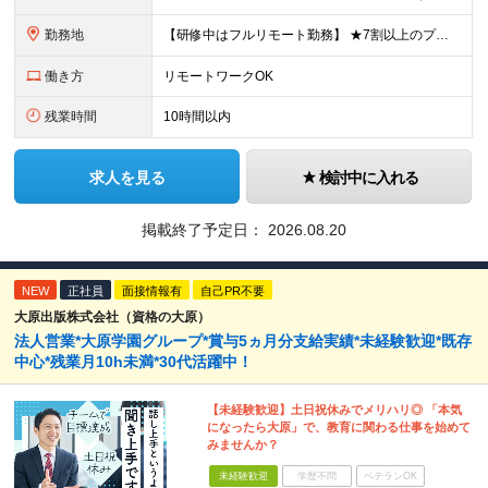
勤務地
【研修中はフルリモート勤務】 ★7割以上のプロジェクトでリモートワークを導入 ★一都三県のプロジェクト先 ★転居を伴う転勤なし ＜プロジェクト先＞ 東京・神奈川・千葉・埼玉でのプロジェクト先にて勤務
働き方
リモートワークOK
残業時間
10時間以内
求人を見る
検討中に入れる
掲載終了予定日：
2026.08.20
NEW
正社員
面接情報有
自己PR不要
大原出版株式会社（資格の大原）
法人営業*大原学園グループ*賞与5ヵ月分支給実績*未経験歓迎*既存
中心*残業月10h未満*30代活躍中！
【未経験歓迎】土日祝休みでメリハリ◎ 「本気
になったら大原」で、教育に関わる仕事を始めて
みませんか？
未経験歓迎
学歴不問
ベテランOK