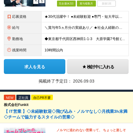
完全週休2日
賞与複数月
面接1回
応募資格
★30代活躍中！ ●未経験歓迎 ●専門・短大卒以上 ●簡単なPCスキル（Excel、Wordでの入力ができる程度） 〜こんな方にピッタリです〜 ◎数字に追われず、お客様とじっくり向き合いたい方 ◎相
給与
＼賞与年5ヵ月分の実績あり／ ★社会人経験の年数に応じて給与アップ！ ★実績に応じたベースアップも年1回実施しています ★営業経験者の方は、月給40万円も可能！ 【想定年収】400～800万円 ┗
勤務地
◆東京都千代田区西神田1-1-3 大原学園7号館 (変更の範囲)上記を除く当社関連勤務地
残業時間
10時間以内
求人を見る
検討中に入れる
掲載終了予定日：
2026.09.03
NEW
正社員
自己PR不要
株式会社Funkit
【 IT営業 】◇未経験歓迎◇飛び込み・ノルマなし◇月残業3h未満
◇チームで協力するスタイルの営業◇
ノルマに追われない営業って、 ちょっと楽しそ