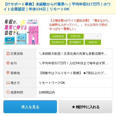
【ITサポート事務】未経験からIT業界へ｜平均年収517万円｜ホワ
イト企業認定｜年休134日｜リモートOK
【上場企業×ホワイト認定企業】 「働きながら、
お給料も上がっていく。」 そんな当たり前が、
やっぱり一番嬉しい。
未経験歓迎
学歴不問
ベテランOK
完全週休2日
賞与複数月
面接1回
応募資格
＼未経験大歓迎！文系出身の先輩も多数活躍中／ ◆PCスキルに自信のない方も歓迎 ◆完全未経験OK ◆社会人デビューもOK ◆学歴不問 「働きながら少しずつ専門スキルを身につけたい」という意欲重視の採
給与
＼平均年収517万円！入社5年目まで毎年必ず昇給／ ■賞与年3回 ■年収800万円以上も可 ■入社3年以上の平均年収469.2万円 月給23万2000円以上＋賞与年3回＋各種手当 ☆入社5年目まで最
勤務地
【研修中はフルリモート勤務】 ★7割以上のプロジェクトでリモートワークを導入 ★一都三県のプロジェクト先 ★転居を伴う転勤なし ＜プロジェクト先＞ 東京・神奈川・千葉・埼玉でのプロジェクト先にて勤務
働き方
リモートワークOK
残業時間
10時間以内
求人を見る
検討中に入れる