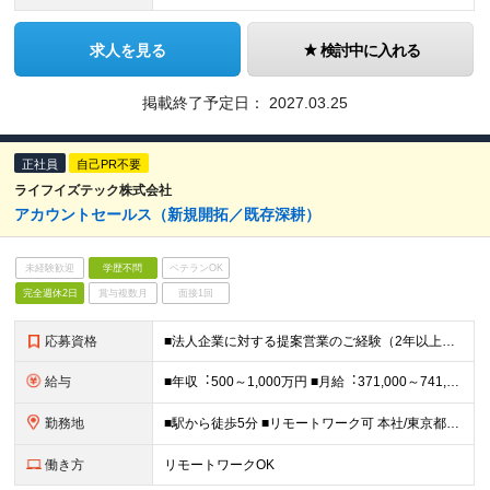
求人を見る
検討中に入れる
掲載終了予定日：
2027.03.25
正社員
自己PR不要
ライフイズテック株式会社
アカウントセールス（新規開拓／既存深耕）
未経験歓迎
学歴不問
ベテランOK
完全週休2日
賞与複数月
面接1回
応募資格
■法人企業に対する提案営業のご経験（2年以上） ■業績目標を定常的に達成されてきたご実績 ■学歴不問 ＜求める⼈物像＞ ・未来を担う次世代が活躍する社会を⼀緒に作りたい⽅ ・短期間で必要な知識とスキ
給与
■年収︓500～1,000万円 ■⽉給︓371,000～741,000円（固定残業代含む） └基本給︓282,309～564,214円 └固定残業代︓88,691～176,786円（40時間分） ※4
勤務地
■駅から徒歩5分 ■リモートワーク可 本社/東京都港区南麻布2-12-3 南麻布ビル1F ※(変更の範囲)上記を除く当社関連勤務地
働き方
リモートワークOK