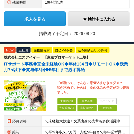
残業時間
10時間以内
求人を見る
検討中に入れる
掲載終了予定日：
2026.08.20
NEW
正社員
面接情報有
自己PR不要
話を聞きたい応募可
株式会社エスアイイー 【東京プロマーケット上場】
ITサポート事務◆完全未経験OK◆年休134日◆リモートOK◆残業
月7h以下◆賞与年3回◆5年目まで必ず昇給
「転職って、そんなに意気込まなきゃダメ？」
私が求めていたのは、次の休みの予定が立つ普通
でした。
未経験歓迎
学歴不問
ベテランOK
完全週休2日
賞与複数月
面接1回
応募資格
＼未経験大歓迎！文系出身の先輩も多数活躍中／ ◆PCスキルに自信のない方も歓迎 ◆完全未経験OK ◆社会人デビューもOK ◆学歴不問 ＊*こんなアナタにオススメです*＊ ◇事務職に興味があるが、給与
給与
＼平均年収517万円！入社5年目まで毎年必ず昇給／ ■賞与年3回 ■年収800万円以上も可 ■入社3年以上の平均年収469.2万円 月給23万2000円以上＋賞与年3回＋各種手当 ☆入社5年目まで最