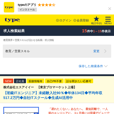
typeのアプリ
インストール
ログイン
会員登録
検討中(
0
)
MENU
15
求人検索結果
件中
1～15
件表示
教育業界 × 営業スキルが活かせる転職・求人情報
教育／営業スキル
変更
保存した検索条件
NEW
正社員
面接情報有
自己PR不要
話を聞きたい応募可
株式会社エスアイイー 【東京プロマーケット上場】
【初級ITエンジニア】未経験入社90％◆年休134日◆平均年収
517.2万円◆自社ITスクール◆生成AI活用中
「遅れたくない」あなたへ。 最短距離で、一人
前のエンジニアに。 3ヶ月後には現場デビューで