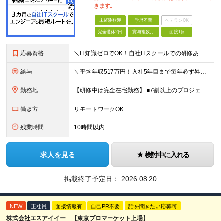
きます。
未経験歓迎
学歴不問
ベテランOK
完全週休2日
賞与複数月
面接1回
応募資格
＼IT知識ゼロでOK！自社ITスクールでの研修あり／ ■完全未経験OK(文系出身70％) ■第二新卒歓迎 ■学歴不問 └社会人未経験の方も歓迎します！ 5名以上の採用を予定しているので、同期と入社も
給与
＼平均年収517万円！入社5年目まで毎年必ず昇給／ ■賞与年3回 ■年収800万円以上も可 ■入社3年以上の平均年収469.2万円 月給23万2000円以上＋賞与年3回＋各種手当 ☆入社5年目まで最
勤務地
【研修中は完全在宅勤務】 ■7割以上のプロジェクトでリモートワークを導入 ■フルリモートもあり ■一都三県のプロジェクト先 ■転居を伴う転勤なし ＜プロジェクト先＞ 東京・神奈川・千葉・埼玉でのプロ
働き方
リモートワークOK
残業時間
10時間以内
求人を見る
検討中に入れる
掲載終了予定日：
2026.08.20
NEW
正社員
面接情報有
自己PR不要
話を聞きたい応募可
株式会社エスアイイー 【東京プロマーケット上場】