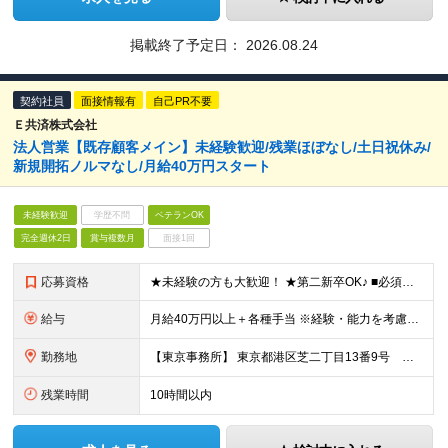
掲載終了予定日：
2026.08.24
契約社員
面接情報有
自己PR不要
Ｅ共済株式会社
法人営業【既存顧客メイン】未経験歓迎/残業ほぼなし/土日祝休み/
新規開拓ノルマなし/月給40万円スタート
未経験歓迎
学歴不問
ベテランOK
完全週休2日
賞与複数月
面接1回
応募資格
★未経験の方も大歓迎！ ★第二新卒OK♪ ■必須条件 ・普通自動車免許（AT限定可） ・高校卒業以上 ※業界・職種経験は一切問いません！ ■充実の研修体制で未経験も安心！ 入社後は先輩に同行して
給与
月給40万円以上＋各種手当 ※経験・能力を考慮の上、決定します！ ※試用期間3カ月（その間の給与・待遇に差異はありません） ■手当が充実！ ・交通費全額支給 ・時間外手当全額支給 ・家族扶養手当（
勤務地
【東京事務所】 東京都港区芝二丁目13番9号 芝ホワイトビル5階 ※変更の範囲：上記を除く当社関連勤務地
残業時間
10時間以内