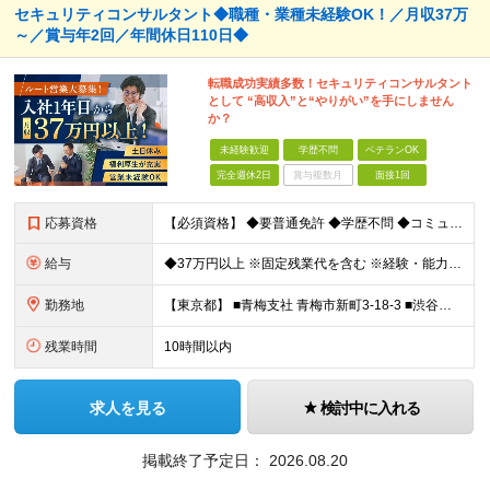
セキュリティコンサルタント◆職種・業種未経験OK！／月収37万
～／賞与年2回／年間休日110日◆
転職成功実績多数！セキュリティコンサルタント
として “高収入”と“やりがい”を手にしません
か？
未経験歓迎
学歴不問
ベテランOK
完全週休2日
賞与複数月
面接1回
応募資格
【必須資格】 ◆要普通免許 ◆学歴不問 ◆コミュニケーション能力に自信のある方 ⇒お客様との関係をより良いものにしてください◎ ◆計画性を持って積極的に行動できる方 ⇒先のことを考えてお客様
給与
◆37万円以上 ※固定残業代を含む ※経験・能力を考慮 ※決算賞与あり 【固定残業代】14万円/45時間 ※固定残業代は残業がない場合も支給し、超過分は別途支給する ※超過分は別途全額支給 ・一律手
勤務地
【東京都】 ■青梅支社 青梅市新町3-18-3 ■渋谷支社 渋谷区渋谷1-6-5 ■新宿支社 新宿区新宿3-11-10 ■池袋支社 豊島区東池袋1-35-5 ■両国支社 墨田区江東橋1-12-8KDビ
残業時間
10時間以内
求人を見る
検討中に入れる
掲載終了予定日：
2026.08.20