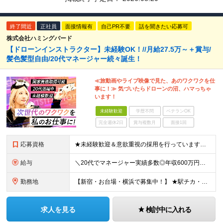
終了間近
正社員
面接情報有
自己PR不要
話を聞きたい応募可
株式会社ハミングバード
【ドローンインストラクター】未経験OK！//月給27.5万～＋賞与/
髪色髪型自由/20代マネージャー続々誕生！
≪旅動画やライブ映像で見た、あのワクワクを仕
事に！≫ 気づいたらドローンの沼、ハマっちゃ
います！
未経験歓迎
学歴不問
ベテランOK
完全週休2日
賞与複数月
面接1回
応募資格
★未経験歓迎＆意欲重視の採用を行っています★ ◆高卒以上 ◆要普通自動車免許（AT限定可） ◆35歳までの方（若手層の長期キャリア形成のため） ≪こんな方は大歓迎≫ ・ドローンに興味がある ・旅行
給与
＼20代でマネージャー実績多数◎年収600万円も可能！／ 月給27万5,000円～+業績賞与年1回+昇給年1回+交通費支給 ※固定残業代（6万1659円/40h分）を含みます。超過分は別途支給 ※
勤務地
【新宿・お台場・横浜で募集中！】 ★駅チカ・アクセス良好・屋内勤務★ 【お台場本校】 東京都港区台場1-7-1 アクアシティお台場3F 【新宿校】 東京都新宿区新宿5-16-4 新宿マルイ メン6
求人を見る
検討中に入れる