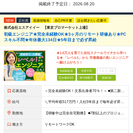
掲載終了予定日：
2026.08.20
NEW
正社員
面接情報有
自己PR不要
話を聞きたい応募可
株式会社エスアイイー 【東京プロマーケット上場】
初級エンジニア★完全未経験OK★3ヶ月のリモート研修あり★PC
スキル不問★年休最大134日★5年目まで必ず昇給
★1.6万人を育てた自社スクールでイチから学べ
る★ 「レベル1」から 市場価値の高いエンジニア
へ駆け上がろう！
未経験歓迎
学歴不問
ベテランOK
完全週休2日
賞与複数月
面接1回
応募資格
＜完全未経験OK！文系出身者70％！＞ ■第二新卒歓迎 ■学歴・経歴不問・社会人未経験もOK ■20代を中心に活躍中◎ ★☆先輩たちの前職☆★ 元アパレルスタッフや塾講師、介護士、事務、営業など社員
給与
＼平均年収517万円！入社5年目まで毎年必ず昇給／ ■賞与年3回 ■年収800万円以上も可 ■入社3年以上の平均年収469.2万円 月給23万2000円以上＋賞与年3回＋各種手当 ☆入社5年目まで最
勤務地
【研修中は完全在宅勤務】 ■7割以上のプロジェクトでリモートワークを導入 ■一都三県のプロジェクト先 ■転居を伴う転勤なし ＜プロジェクト先＞ 東京・神奈川・千葉・埼玉でのプロジェクト先にて勤務いた
働き方
リモートワークOK