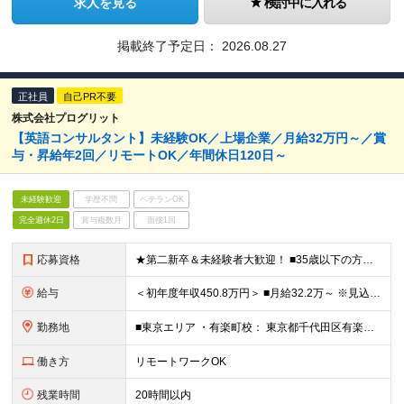
求人を見る
検討中に入れる
掲載終了予定日：
2026.08.27
正社員
自己PR不要
株式会社プログリット
【英語コンサルタント】未経験OK／上場企業／月給32万円～／賞
与・昇給年2回／リモートOK／年間休日120日～
未経験歓迎
学歴不問
ベテランOK
完全週休2日
賞与複数月
面接1回
応募資格
★第二新卒＆未経験者大歓迎！ ■35歳以下の方（若年層の長期キャリア形成を図るため） ■下記いずれかに当てはまる方 ・英語力をお持ちの方（目安：TOEIC最低800点相当以上） ・海外への留学経験があ
給与
＜初年度年収450.8万円＞ ■月給32.2万～ ※見込み残業代（58,760円／月30時間分・職務手当：42,000円）含む。超過分は追加で支給 ※試用期間3ヶ月間の条件に差異なし ※正社員で
勤務地
■東京エリア ・有楽町校： 東京都千代田区有楽町2-10-1 東京交通会館ビル5階 ・神田秋葉原校： 東京都千代田区神田須田町1-14-1 ヒューリック神田須田町ビル6階 ・新宿センタービル校： 東京
働き方
リモートワークOK
残業時間
20時間以内