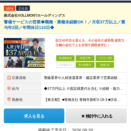
NEW
正社員
株式会社VOLLMONTホールディングス
警備サービスの営業◆職種・業種未経験OK！／月収37万以上／賞
与年2回／年間休日110日◆
設立40年目を迎える、今が会社の成長期 超実力
主義の会社で上を目指す挑戦者求む！
未経験歓迎
学歴不問
ベテランOK
完全週休2日
賞与複数月
面接1回
応募資格
警備業界や人材派遣業界・建設業界で営業経験がある方歓迎！ 管理職経験も活かせます◎ 【具体的には】 業界・職種未経験の方歓迎 ★要普通免許 ★学歴不問
給与
◆37万円以上 ※固定残業代を含む ※経験・能力を考慮 ※決算賞与あり 【固定残業代】14万円/45時間 ※固定残業代は残業がない場合も支給し、超過分は別途支給する ※超過分は別途全額支給 ・一律手
勤務地
【東京都】 ■青梅支社 青梅市新町3-18-3 ■渋谷支社 渋谷区渋谷1-6-5 ■新宿支社 新宿区新宿3-11-10 ■池袋支社 豊島区東池袋1-35-5 ■両国支社 墨田区江東橋1-12-8KDビ
求人を見る
検討中に入れる
掲載終了予定日：
2026.08.20