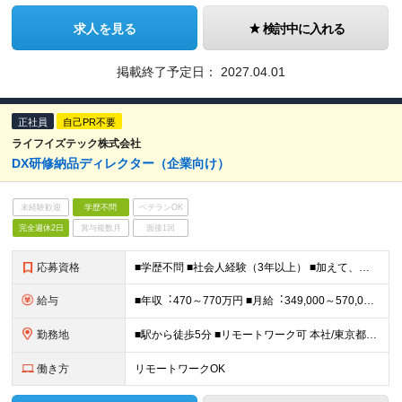
求人を見る
検討中に入れる
掲載終了予定日：
2027.04.01
正社員
自己PR不要
ライフイズテック株式会社
DX研修納品ディレクター（企業向け）
未経験歓迎
学歴不問
ベテランOK
完全週休2日
賞与複数月
面接1回
応募資格
■学歴不問 ■社会⼈経験（3年以上） ■加えて、下記いずれかのご経験 ・法⼈顧客と対峙しながら、プロジェクトマネジメント（⼤⼩様々なプロジェクトを複数同時に進⾏するマネジメント）をされてきたご経験 ・
給与
■年収︓470～770万円 ■⽉給︓349,000～570,000円 └基本給︓265,547～433,928円 └固定残業代︓83,453～136,072円（40時間分） ※40時間を超える場合には
勤務地
■駅から徒歩5分 ■リモートワーク可 本社/東京都港区南麻布2-12-3 南麻布ビル1F ※(変更の範囲)上記を除く当社関連勤務地
働き方
リモートワークOK