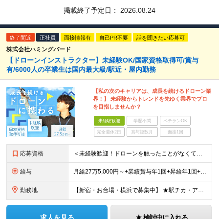
掲載終了予定日：
2026.08.24
終了間近
正社員
面接情報有
自己PR不要
話を聞きたい応募可
株式会社ハミングバード
【ドローンインストラクター】未経験OK/国家資格取得可/賞与
有/6000人の卒業生は国内最大級/駅近・屋内勤務
【私の次のキャリアは、成長を続けるドローン業
界！】 未経験からトレンドを先ゆく業界でプロ
を目指しませんか？
未経験歓迎
学歴不問
ベテランOK
完全週休2日
賞与複数月
面接1回
応募資格
＜未経験歓迎！ドローンを触ったことがなくて不安という方もまずはご応募ください！＞ ◆高卒以上 ◆要普通自動車免許（AT限定可） ◆35歳までの方（若手層の長期キャリア形成のため） ＼下記に当てはま
給与
月給27万5,000円～+業績賞与年1回+昇給年1回+交通費支給 ※固定残業代（6万1659円/40h分）を含みます。超過分は別途支給 ※試用期間3ヶ月あり（待遇・条件面の差異はありません）
勤務地
【新宿・お台場・横浜で募集中】 ★駅チカ・アクセス良好・屋内勤務 【お台場本校】 東京都港区台場1-7-1 アクアシティお台場3F 【新宿校】 東京都新宿区新宿5-16-4 新宿マルイ メン6F
求人を見る
検討中に入れる