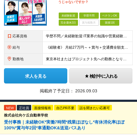
うじゃないですか？
未経験歓迎
学歴不問
ベテランOK
完全週休2日
賞与複数月
面接1回
応募資格
学歴不問／未経験歓迎 IT業界の知識や営業経験は問いません。 大切にしたいのは、これまでの経歴よりも「人と話すことが好き」「チームで仕事を進めたい」という気持ちです。 ◆ こんな方とお会いしたいで
給与
《経験者》 月給27万円～＋賞与＋交通費全額支給 《未経験者》 月給23万円～＋賞与＋交通費全額支給 ※上記月給には固定残業代（20時間分／《経験者》34,000円～《未経験者》31,100円～）
勤務地
東京本社またはプロジェクト先への勤務となります ■本社 東京都豊島区南池袋3-13-8 ホウエイビル9F ＜アクセス＞ 各線「池袋駅」から徒歩5分 ■東京開発センター 東京都豊島区南池袋3-13-
求人を見る
検討中に入れる
掲載終了予定日：
2026.09.03
NEW
正社員
面接情報有
自己PR不要
話を聞きたい応募可
株式会社向ケ丘自動車学校
受付事務｜未経験OK*実働7時間*残業ほぼなし*有休消化率ほぼ
100%*賞与年2回*車通勤OK&送迎バスあり