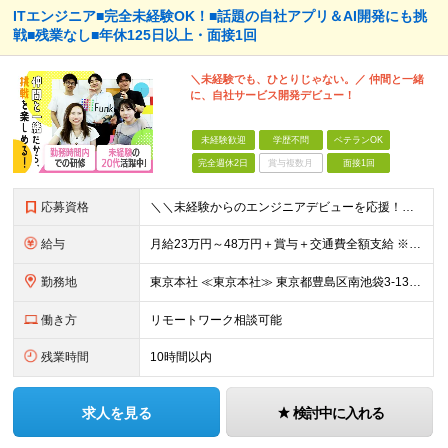
ITエンジニア■完全未経験OK！■話題の自社アプリ＆AI開発にも挑
戦■残業なし■年休125日以上・面接1回
＼未経験でも、ひとりじゃない。／ 仲間と一緒
に、自社サービス開発デビュー！
未経験歓迎
学歴不問
ベテランOK
完全週休2日
賞与複数月
面接1回
応募資格
＼＼未経験からのエンジニアデビューを応援！／／ ★完全未経験OK ★学歴不問 ★第二新卒歓迎 実際に、元ミュージシャンや調理師など、 異業種から転職した先輩も活躍中♪ 10名ほどのチーム体制で、分
給与
月給23万円～48万円＋賞与＋交通費全額支給 ※経験・能力・スキルを考慮して決定します。 ※地方から上京される方には、上京支援金の支給もあります。 ※上記月給には固定残業代（15時間～20時間分／2
勤務地
東京本社 ≪東京本社≫ 東京都豊島区南池袋3-13-8 ホウエイビル9F ★経験者はフルリモート/リモート可 ★通院による早出や遅出にも柔軟に対応 ★池袋駅より徒歩5分の好アクセス ★未経験の方は
働き方
リモートワーク相談可能
残業時間
10時間以内
求人を見る
検討中に入れる