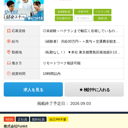
未経験歓迎
学歴不問
ベテランOK
完全週休2日
賞与複数月
面接1回
応募資格
◎未経験～ベテランまで幅広く在籍しているので大丈夫！◎ ＼こんなアナタにピッタリです♪／ ◆IT業界で手に職を付けて活躍したい方 ◆サポート体制が整っている会社で働きたい方 ◆フラットな社風の会社で
給与
《経験者》 月給30万円～＋賞与＋交通費全額支給 《未経験者》 月給23万円～＋賞与＋交通費全額支給 ※上記月給には固定残業代（20時間分／《経験者》40,600円～《未経験者》31,100円～）
勤務地
《転勤なし！》 ▼本社 東京都豊島区南池袋3-13-8 ホウエイビル9F ▼開発拠点 東京都豊島区南池袋3-13-5 KJ南池袋ビル4階 【東京本社or首都圏の各プロジェクト先】 ▼各プロジェクト
働き方
リモートワーク相談可能
残業時間
10時間以内
求人を見る
検討中に入れる
掲載終了予定日：
2026.09.03
NEW
正社員
契約社員
自己PR不要
株式会社Funkit