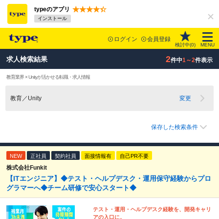
typeのアプリ
インストール
ログイン
会員登録
検討中(
0
)
MENU
2
求人検索結果
件中
1～2
件表示
教育業界 × Unityが活かせる転職・求人情報
教育／Unity
変更
保存した検索条件
NEW
正社員
契約社員
面接情報有
自己PR不要
株式会社Funkit
【ITエンジニア】◆テスト・ヘルプデスク・運用保守経験からプロ
グラマーへ◆チーム研修で安心スタート◆
テスト・運用・ヘルプデスク経験を、開発キャリ
アの入口に。