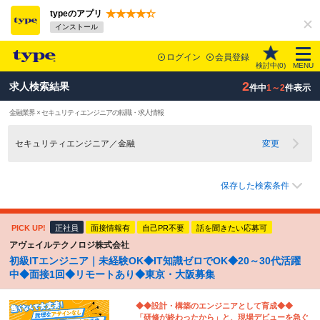
typeのアプリ
インストール
ログイン
会員登録
検討中(
0
)
MENU
2
求人検索結果
件中
1～2
件表示
金融業界 × セキュリティエンジニアの転職・求人情報
セキュリティエンジニア／金融
変更
保存した検索条件
PICK UP!
正社員
面接情報有
自己PR不要
話を聞きたい応募可
アヴェイルテクノロジ株式会社
初級ITエンジニア｜未経験OK◆IT知識ゼロでOK◆20～30代活躍
中◆面接1回◆リモートあり◆東京・大阪募集
◆◆設計・構築のエンジニアとして育成◆◆
「研修が終わったから」と、現場デビューを急ぐ