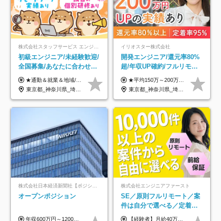
株式会社スタッフサービス エンジニアリング事業本部
イリオスター株式会社
初級エンジニア/未経験歓迎/
開発エンジニア/還元率80%
全国募集/あなたに合わせた
超/年収UP確約/フルリモ
オリジナル研修をご用
OK/年休130日/平均残業7h/
★通勤＆就業＆地域/住宅＆役職手当あり ★残業代は全額支給 ★選べる給与制度あり！ ■東京・神奈川・千葉・埼玉勤務の場合 月給24.5万円～55万円＋諸手当 （残業代は全額支給） (20,000円の地域/住宅手当込み) ■愛知・京都・大阪・兵庫勤務の場合 月給24万円以上＋諸手当 （残業代は全額支給） (15,000円の地域/住宅手当込み) ■茨城・栃木・群馬・静岡・三重・滋賀・広島・福岡勤務の場合 月給23.5万円以上＋諸手当 （残業代は全額支給） (10,000円の地域/住宅手当込み) ■北海道・宮城・山梨・長野・岐阜・奈良・和歌山・岡山勤務の場合 月給23万円以上＋諸手当 （残業代は全額支給） (5,000円の地域/住宅手当込み) ■その他のエリア勤務の場合 月給22.5万円以上＋諸手当 （残業代は全額支給） ※経験や能力を考慮し、当社規定により優遇します 【昇給：年一回実施】 【選べる給与制度】 ★収入を重視する方に… 「変動型人事制度」の選択も可能（派遣先からの評価に応じて収入アップ！） ※年2回のタイミングで希望者と面談の上決定します。
★平均150万～200万円年収UPを実現！ ★前職給与を100％保証！ ★案件内容の開示・明確な評価体制あり ⇒クライアント評価で即昇給を実現したケースも◎ ★年12回（毎月昇給チャンスあり） ■月給35万円～103万円 ※経験・能力・前職給与を考慮し、決定 ※上記給与には月30時間分(6万6500円以上)の固定残業代が含まれます。超過分は手当として別途支給します ※試用期間3ヶ月あり(期間中の給与・待遇面に差異はありません) ▼収入アップの実例をご紹介 ───────────── ★働き方改革をした30代男性（PG） 子どもが生まれたばかりなのに、忙しい現場で残業も月50～60時間が当たり前。 ⇒残業ほぼゼロ＆週3リモートの働き方に！しかも給与もアップ！ ★収入アップした30代男性（PM） 子供が3人いて家計も苦しく、残業代で稼ぐ日々… ⇒残業をたくさんしていた年収額より、100万円以上アップしました！
意/AI・IoT/残業平均8時間
約2万件の案件から選択
東京都_神奈川県_埼玉県_千葉県_大阪府_愛知県_北海道_岩手県_宮城県_山形県_福島県_茨城県_栃木県_群馬県_山梨県_長野県_富山県_石川県_静岡県_岐阜県_三重県_兵庫県_京都府_滋賀県_奈良県_広島県_岡山県_山口県_愛媛県_福岡県_熊本県_長崎県
東京都_神奈川県_埼玉県_千葉県_大阪府_愛知県_北海道_青森県_岩手県_宮城県_秋田県_山形県_福島県_茨城県_栃木県_群馬県_新潟県_山梨県_長野県_富山県_石川県_福井県_静岡県_岐阜県_三重県_兵庫県_京都府_滋賀県_奈良県_和歌山県_広島県_岡山県_鳥取県_島根県_山口県_徳島県_香川県_愛媛県_高知県_福岡県_熊本県_佐賀県_長崎県_大分県_宮崎県_鹿児島県_沖縄県
株式会社日本経済新聞社【ポジションマッチ登録】
株式会社エンジニアファースト
オープンポジション
SE／原則フルリモート／案
件は自分で選べる／定着率
93%／20～30代活躍中！
年収600万円～1200万円 ※上記年収は、想定年収です。住居費補助、子手当などの各種手当を含む金額です。 ※経験・能力等を考慮の上、当社規定により決定します。
【経験者】月給40万円～120万円(固定残業代含む)+各種手当 ★前職給与の総収入額を100％保証｜還元率84％〜100％ ★20代の平均年収570万円 ※月給には、みなし残業手当(月30時間／5万8000円以上)を含みます 超過分は別途追加支給 ※固定残業代は、時間外労働の有無に関わらず30時間分を、月5万8000円~15万7000円支給 ※上記を超える時間外労働分は追加で支給 【未経験者】月給21万円以上＋各種手当 固定残業なし(残業代発生分全額支給) ※6ヶ月の試用期間あり（※条件に変動なし） ▼単価連動性×還元率は84％～100％で収入の大幅UPが可能！ ・案件単価が月50万円の場合：年収417万円 ・案件単価が月70万円の場合：年収584万円 ・案件単価が月100万円の場合：年収834万円 ＜モデル年収＞ ▼400万円～500万円(入社初年度) ▼542万円～626万円(入社2年) ▼667万円～700万円(入社3年） ▼709万円～801万円(入社5年）