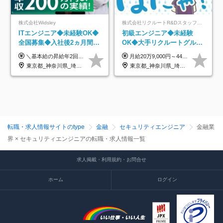
株式会社Widsley
株式会社リクルートR&Dスタッフィング【リクルートグループ】
ITエンジニア◆未経験OK◆
初級エンジニア◆未経験
全国募集◆入社後2ヵ月間は
OK◆大手リクルートグルー
研修のみ◆フルリモート
プ正社員◆独自の教育体制
＼基本給の昇給年2回＆プロジェクト手当による昇給年12回！！／ 【経験者の場合】 月給33万円～70万円＋プロジェクト手当＋資格手当 ★スキルや経験を考慮の上、優遇します ★上記給与には固定残業代20時間分(月4万3883円～)を含みます。残業が超過した場合は、追加支給します(残業は月平均3時間とほぼ発生しません。残業がなくても、固定残業代は支給されます) ★試用期間中も、月給や福利厚生等は同じです ---------- 【未経験者の場合】 月給26万円～50万円＋プロジェクト手当＋資格手当 ★スキルや経験を考慮の上、優遇します ★上記給与には固定残業代20時間分(月3万719円～)を含みます。残業が超過した場合は、追加支給します(残業は月平均3時間とほぼ発生しません。残業がなくても、固定残業代は支給されます) ★試用期間6ヵ月あり ・1ヶ月目～：月給23万円～ ・2ヶ月目～6ヶ月目：月給23万円～＋プロジェクト手当1～3万円 （上記給与にはそれぞれ固定残業代20時間分(月3万719円～)を含み、超過した場合は追加支給します。） ---------- 【プロジェクト手当について】 参画するプロジェクトの単価に応じて毎月の歩合給を支給します 業界内でもトップクラスの高還元です！
月給20万9,000円～44万円 ※試用期間6カ月あり（期間中の待遇に変更なし） ※経験・能力・前給を考慮の上、決定いたします ※時間外手当100％支給 ※派遣就業先が変更となる場合には、就業規則、労使協定等に基づき賃金が変更となる可能性があります
OK◆残業月3h◆服装髪型自
◆住宅手当制度あり/s
東京都_神奈川県_埼玉県_千葉県_大阪府_愛知県_北海道_青森県_岩手県_宮城県_秋田県_山形県_福島県_茨城県_栃木県_群馬県_新潟県_山梨県_長野県_富山県_石川県_福井県_静岡県_岐阜県_三重県_兵庫県_京都府_滋賀県_奈良県_和歌山県_広島県_岡山県_鳥取県_島根県_山口県_徳島県_香川県_愛媛県_高知県_福岡県_熊本県_佐賀県_長崎県_大分県_宮崎県_鹿児島県_沖縄県
東京都_神奈川県_埼玉県_千葉県_大阪府_愛知県_青森県_岩手県_宮城県_秋田県_山形県_福島県_茨城県_栃木県_群馬県_山梨県_長野県_福井県_静岡県_岐阜県_三重県_兵庫県_京都府_滋賀県_奈良県_広島県_岡山県_山口県_香川県_福岡県_熊本県_佐賀県_長崎県_大分県_宮崎県_鹿児島県
由
転職・求人情報サイトのtype
金融
セキュリティエンジニア
金融業
界 × セキュリティエンジニアの転職・求人情報一覧
求人掲載・利用規約・お問合せ
ホーム
ログイン