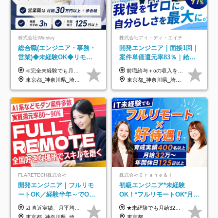
株式会社Widsley
株式会社アイ・ディ・エイチ
総合職(エンジニア・事務・
開発エンジニア｜面接1回｜
営業)◆未経験OK◆リモー
案件単価還元率83％｜給与
トあり◆残業月3h◆服装髪
UP保証｜年休140日｜在宅
≪完全未経験でも月給40万円以上も可能です！≫ -------------- 【1】ITエンジニア 月給26万円～50万円＋プロジェクト手当＋資格手当 【2】IT事務、営業事務 月給26万円～50万円＋プロジェクト手当＋資格手当 ≪【1】【2】共通≫ ★上記給与には固定残業代20時間分(月3万719円～)を含みます。残業が超過した場合は、追加支給します(残業は月平均3時間とほぼ発生しません。残業がなくても、固定残業代は支給されます) ★試用期間6ヵ月あり（期間中は月給23万1000円～。固定残業代20時間分3万719円～を含む／超過分は別途支給） -------------- 【3】SES営業、SaaS営業 月給30万円以上＋インセンティブ＋各種手当 ★上記給与には固定残業代45時間分(月7万6967円～)を含みます。残業が超過した場合は、追加支給します(残業は月平均3時間とほぼ発生しません。残業がなくても、固定残業代は支給されます) ★試用期間6ヵ月あり(期間中も給与や福利厚生は同じです)
前職給与＋αの収入を保証 月給42万円～120万円＋各種手当＋賞与 給与基準が明確かつ高還元です。 一人ひとりが安定した環境のもと、長く活躍できる職場を目指しています。 ※平均年収650万円 ・還元率83％ ・各種手当について 職能手当／職務手当／資格手当／営業手当 など ※前職での経験・能力、給与などを考慮の上、当社規定により優遇いたします ※試用期間あり（3ヶ月／期間中の条件に変動はありません） ※上記金額には固定残業代（78,948円～225,564円/月30時間分）を含みます 超過分は別途全額支給いたします ・年収UPを保証 過去には転職時に〈年収200万円UP〉したエンジニアも在籍しています。入社時だけでなく、入社後も安心の給与水準で働ける環境です。キャリアや技術力が正当に評価されていないと感じていたら、一度面接でお話ししましょう！ 当社では管理職の人数は最低限にし、無駄な管理をしません。その費用削減分を社員の給与に還元しています！
型自由
利用率9割｜独立支援・副業
東京都_神奈川県_埼玉県_千葉県_大阪府_愛知県_北海道_青森県_岩手県_宮城県_秋田県_山形県_福島県_茨城県_栃木県_群馬県_新潟県_山梨県_長野県_富山県_石川県_福井県_静岡県_岐阜県_三重県_兵庫県_京都府_滋賀県_奈良県_和歌山県_広島県_岡山県_鳥取県_島根県_山口県_徳島県_香川県_愛媛県_高知県_福岡県_熊本県_佐賀県_長崎県_大分県_宮崎県_鹿児島県_沖縄県
東京都_神奈川県_埼玉県_千葉県_大阪府_愛知県_北海道_青森県_岩手県_宮城県_秋田県_山形県_福島県_茨城県_栃木県_群馬県_新潟県_山梨県_長野県_富山県_石川県_福井県_静岡県_岐阜県_三重県_兵庫県_京都府_滋賀県_奈良県_和歌山県_広島県_岡山県_鳥取県_島根県_山口県_徳島県_香川県_愛媛県_高知県_福岡県_熊本県_佐賀県_長崎県_大分県_宮崎県_鹿児島県_沖縄県
制度
FLARETECH株式会社
株式会社Ｃｒａｎｅ＆Ｉ
開発エンジニア｜フルリモ
初級エンジニア*未経験
ートOK／経験半年～でOK
OK！*フルリモートOK*月給
／実質還元率80～90%／前
32万～*残業月9.8h*1ヶ月の
☑︎ 直近実績、月平均17,000円の昇給 ☑︎ 前職給与100%保証 ☑︎ 実質還元率80～90% ☑︎ 待機時も給与は満額支給 月給35万円～70万円＋交通費など各種手当 ※想定年収：4,200,000円～10,560,000円 ※経験・能力等を考慮の上で決定します。 ※上記金額には、みなし残業手当（50時間分・104,000円～212,000円）を含みます。超過分は別途追加支給します。 ┗残業時間は月平均10時間、多い時でも20時間程度と安定しております ★単価連動型の給与体系ではないため、万が一待機になってもその間の給与は満額支給しています。 ＜1年間の昇給事例をご紹介！＞ ・20代/フロントエンドエンジニア：月給274,000円→月給362,000円（＋88,000円/月） ・20代/iOSエンジニア：月給237,000円→月給287,000円（＋50,000円/月） ・20代/Androidエンジニア：月給316,000円→月給374,000円（＋58,000円/月） ・30代/Javaエンジニア（上流）：月給340,000円→月給418,000円（＋78,000円/月） ・30代/PMO：月給340,000円→月給418,000円（＋78,000円/月）
★未経験でも月給32万円スタート★ 月収32万円～35万円＋各種手当（資格手当だけで毎月15万の上乗せ実績あり！） ★資格手当豊富！1資格につき最大3万円支給 ★功績手当の導入で、毎月のお給与に上乗せで最大10万円支給している社員も！ ★1回の昇級で年収数十万UPも可 ★ゆくゆくは年収1000万以上も目指せる 年俸384万円～1,162万8,000円（12分割） ※経験・スキルを考慮の上決定します ※上記金額には固定残業代（月30h分・60,800円～66,500円）を含みます ※超過分は別途全額支給します ※試用期間2ヶ月間あり（その他待遇に差異はありません）
給保証／AI系など最先端案
研修*資格取得率100％
東京都_神奈川県_埼玉県_千葉県_大阪府_愛知県_北海道_青森県_岩手県_宮城県_秋田県_山形県_福島県_茨城県_栃木県_群馬県_新潟県_山梨県_長野県_富山県_石川県_福井県_静岡県_岐阜県_三重県_兵庫県_京都府_滋賀県_奈良県_和歌山県_広島県_岡山県_鳥取県_島根県_山口県_徳島県_香川県_愛媛県_高知県_福岡県_熊本県_佐賀県_長崎県_大分県_宮崎県_鹿児島県_沖縄県
東京都