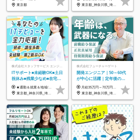
東京都
東京都_神奈川県_埼玉県_千葉県_大阪府_愛知県_北海道_青森県_岩手県_宮城県_秋田県_山形県_福島県_茨城県_栃木県_群馬県_新潟県_山梨県_長野県_富山県_石川県_福井県_静岡県_岐阜県_三重県_兵庫県_京都府_滋賀県_奈良県_和歌山県_広島県_岡山県_鳥取県_島根県_山口県_徳島県_香川県_愛媛県_高知県_福岡県_熊本県_佐賀県_長崎県_大分県_宮崎県_鹿児島県_沖縄県
株式会社スタッフサービス エンジニアリング事業本部
株式会社フューチャーゲート
ITサポート■未経験OK■土日
開発エンジニア｜50～60代
祝休み■残業少なめ■在宅実
が中心に活躍｜定年後の給
績あり■約900種類のスキル
与減ナシ｜年収50万円アッ
★通勤＆就業＆地域/住宅＆役職手当あり ★残業代は全額支給 ★選べる給与制度あり！ ■東京・神奈川・千葉・埼玉勤務の場合 月給24.5万円～55万円＋諸手当 （残業代は全額支給） (20,000円の地域/住宅手当込み) ■愛知・京都・大阪・兵庫勤務の場合 月給24万円以上＋諸手当 （残業代は全額支給） (15,000円の地域/住宅手当込み) ■茨城・栃木・群馬・静岡・三重・滋賀・広島・福岡勤務の場合 月給23.5万円以上＋諸手当 （残業代は全額支給） (10,000円の地域/住宅手当込み) ■北海道・宮城・山梨・長野・岐阜・奈良・和歌山・岡山勤務の場合 月給23万円以上＋諸手当 （残業代は全額支給） (5,000円の地域/住宅手当込み) ■その他のエリア勤務の場合 月給22.5万円以上＋諸手当 （残業代は全額支給） ※経験や能力を考慮し、当社規定により優遇します 【昇給：年一回実施】 【選べる給与制度】 ★収入を重視する方に… 「変動型人事制度」の選択も可能（派遣先からの評価に応じて収入アップ！） ※年2回のタイミングで希望者と面談の上決定します。
月給35万円～70万円（固定残業代30時間分63,869円～を含む）+賞与年1回 ※30時間を超える分は別途支給します ●これまでのご経験・スキル・前職給与をできる限り考慮します ●待機期間も給与を100％支給します ●試用期間中も給与や福利厚生は同じです ≪年収を維持しながら長く働けます！≫ 一般的な企業では55歳や60歳を機に年収が下がりますが、 当社は役職などではなく「スキルや経験」で評価。 エンジニアとして長く働きながら あなたにふさわしい年収を維持できます！
アップ講座あり■全国募集
プ実績／昇給率92％（直近3
東京都_神奈川県_埼玉県_千葉県_大阪府_愛知県_北海道_岩手県_宮城県_山形県_福島県_茨城県_栃木県_群馬県_山梨県_長野県_富山県_石川県_静岡県_岐阜県_三重県_兵庫県_京都府_滋賀県_奈良県_広島県_岡山県_山口県_愛媛県_福岡県_熊本県_長崎県
東京都_神奈川県_埼玉県_千葉県
年）