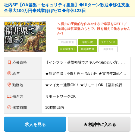
社内SE【OA基盤・セキュリティ担当】◆UIターン歓迎◆移住支援
金最大100万円◆残業ほぼゼロ◆年休123日
＼福井の圧倒的な住みやすさで幸福をGET！／
強固な経営基盤のもとで、腰を据えて働きません
か？
未経験歓迎
学歴不問
ベテランOK
完全週休2日
賞与複数月
面接1回
応募資格
【インフラ・基盤領域でスキルを深めたい方、大歓迎！】 ◆学歴不問 ◆以下いずれかの経験がある方（年数不問） ・OA基盤の構築・運用・保守 ・ネットワーク設計・構築・運用 ・セキュリティ設計・運用・監
給与
★想定年収：448万円～755万円 ★賞与年2回／前年度実績：4ヶ月分 月給28万～47万2000円＋賞与年2回＋各種手当 ※経験・能力を考慮の上、決定いたします。 ※残業手当は残業時間に応じて別
勤務地
★マイカー通勤OK！ ★リモートOK 【福井銀行 本店ビル】 福井県福井市順化1-1-1 福井駅前通りの大名町交差点目の前に「人や時間を紡ぐ」事をコンセプトに新たに本店ビルを構えております。 ※
働き方
リモートワークOK
残業時間
10時間以内
求人を見る
検討中に入れる