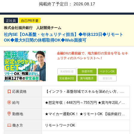
掲載終了予定日：
2026.08.17
正社員
自己PR不要
株式会社福井銀行 人財開発チーム
社内SE【OA基盤・セキュリティ担当】◆年休123日◆リモート
OK◆最大9日間の休暇取得OK◆Web面接可
金融DXの最前線で、地方銀行の安全を守る セキ
ュリティのスペシャリストへ！
未経験歓迎
学歴不問
ベテランOK
完全週休2日
賞与複数月
面接1回
応募資格
【インフラ・基盤領域でスキルを深めたい方、大歓迎！】 ◆学歴不問 ◆以下いずれかの経験がある方（年数不問） ・OA基盤の構築・運用・保守 ・ネットワーク設計・構築・運用 ・セキュリティ設計・運用・監
給与
★想定年収：448万円～755万円 ★賞与年2回／前年度実績：4ヶ月分 月給28万～47万2000円＋賞与年2回＋各種手当 ※経験・能力を考慮の上、決定いたします。 ※残業手当は残業時間に応じて別
勤務地
★マイカー通勤OK！ ★リモートOK 【福井銀行 本店ビル】 福井県福井市順化1-1-1 福井駅前通りの大名町交差点目の前に「人や時間を紡ぐ」事をコンセプトに新たに本店ビルを構えております。 ※
働き方
リモートワークOK