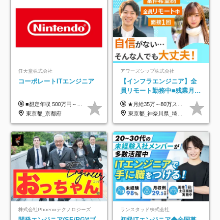
任天堂株式会社
アワーズシップ株式会社
コーポレートITエンジニア
【インフラエンジニア】全
員リモート勤務中■残業月
3h■最大3ヶ月の連休あり■
■想定年収 500万円～900万円 月給制 月給278,000円～ ※残業が発生した場合、残業代を別途全額支給します ※試用期間2ヶ月あり(待遇や給与に差異はありません)
★月給35万～80万スタートも可 【未経験の方】 ■月給26万～80万＋賞与年2回（年2ヶ月分） 【何かしらのインフラエンジニア経験をお持ちの方】 ■月給35万～80万＋賞与年2回（年2ヶ月分） ※スキル・経験などを考慮し決定します ※試用期間6ヶ月あり。期間中は契約社員となります。その他の待遇に差異はありません（試用期間終了後、昇給の可能性あり） ※上記金額には固定残業代（月30時間分／4万9600円～15万2600円）を含みます。超過分は別途支給いたします。 ＼頑張りはインセンティブで還元！／ クライアントに貢献度を評価され、当社のエンジニアが追加で案件に参画することになるなど、会社にとって利益になる行動はしっかり評価します。 会社の成長に貢献できていることを実感でき、「もっと頑張ろう」と思える体制づくりを整えています！
年休126日■20～30代活躍
東京都_京都府
東京都_神奈川県_埼玉県_千葉県_大阪府
中！
株式会社Phoenixテクノロジーズ
ランスタッド株式会社
開発エンジニア(SE/PG)*ブ
初級ITエンジニア◆全国募