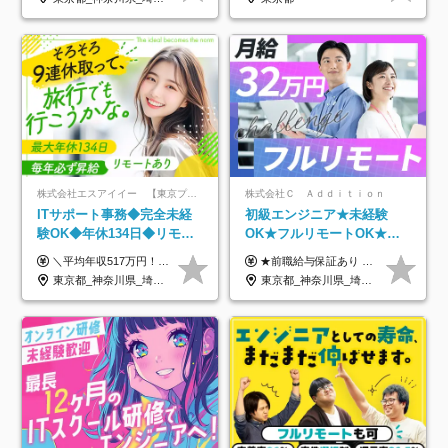
件多数
株式会社エスアイイー 【東京プロマーケット上場】
株式会社Ｃ Ａｄｄｉｔｉｏｎ
ITサポート事務◆完全未経
初級エンジニア★未経験
験OK◆年休134日◆リモー
OK★フルリモートOK★月
トOK◆残業月7h以下◆賞与
給32万円～★残業月10h＆
＼平均年収517万円！入社5年目まで毎年必ず昇給／ ■賞与年3回 ■年収800万円以上も可 ■入社3年以上の平均年収469.2万円 月給23万2000円以上＋賞与年3回＋各種手当 ☆入社5年目まで最大1万5000円の定期昇給を確約 ┃各種手当充実 ・規定の資格を取得すれば、2000円～5万円を毎月支給（2万4000円～60万円／年） ・研修中に取得した取得率95％の資格でも研修後の給料UP ※月給は年齢・経験・能力を考慮して、優遇いたします ※上記月給金額は固定残業代（20時間/3万1300円円以上）を含み、超過分は別途支給いたします ※試用期間（6ヶ月）は月給に変動はありますが、その他待遇に差異はありません ├入社後1ヶ月～3ヶ月間は、月給20万1900円となります └上記金額は固定残業代（10時間／1万6000円）を含み、超過分は別途支給いたします
★前職給与保証あり ★月給32万円以上＋インセンティブあり 月給32万円以上＋インセンティブ＋各種手当 ※上記には固定残業代（月30時間・44,400円～）を含みます ※超過分は別途支給します ※試用期間はございません ★＼成果＝あなたの収入／★ 【1】案件単価ー8万円＝あなたの給与 参画したプロジェクトの案件単価から 一律8万円引いた金額があなたの給与です！ （月給例） ■1人称での構築・小規模な詳細設計 案件単価55万円ー8万円＝月給47万円（還元率85.5%） ■大型案件の設計・構築やプロジェクト管理 案件単価90万円ー8万円＝月給82万円（還元率91.1%） ‥‥‥‥‥‥‥‥‥‥‥‥‥‥‥‥‥‥ 【2】月給の他にも豊富なインセンティブあり 全員が月3～13万円のインセンティブをゲットしています！ ≪インセンティブ制度≫ 稼働している現場で増員・交代が発生し、 当社の人員を配属が決定した際に支給。 ◇C Addition正社員が参画 ：実粗利の10%／毎月 ◇協力会社所属の社員が参画：実粗利の30%／毎月 ≪リファラル制度≫ あなたの知り合いが当社のメンバーになった際に、 毎月1人あたり2万円支給します◎ ‥‥‥‥‥‥‥‥‥‥‥‥‥‥‥‥‥‥
年3回◆5年目まで必ず昇給
年休120日以上★副業可
東京都_神奈川県_埼玉県_千葉県_大阪府_愛知県_北海道_青森県_岩手県_宮城県_秋田県_山形県_福島県_茨城県_栃木県_群馬県_新潟県_山梨県_長野県_富山県_石川県_福井県_静岡県_岐阜県_三重県_兵庫県_京都府_滋賀県_奈良県_和歌山県_広島県_岡山県_鳥取県_島根県_山口県_徳島県_香川県_愛媛県_高知県_福岡県_熊本県_佐賀県_長崎県_大分県_宮崎県_鹿児島県_沖縄県
東京都_神奈川県_埼玉県_千葉県_大阪府_愛知県_北海道_青森県_岩手県_宮城県_秋田県_山形県_福島県_茨城県_栃木県_群馬県_新潟県_山梨県_長野県_富山県_石川県_福井県_静岡県_岐阜県_三重県_兵庫県_京都府_滋賀県_奈良県_和歌山県_広島県_岡山県_鳥取県_島根県_山口県_徳島県_香川県_愛媛県_高知県_福岡県_熊本県_佐賀県_長崎県_大分県_宮崎県_鹿児島県_沖縄県