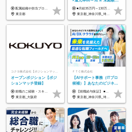
×還元率80～92％*未経験歓
迎*年休134日*月給35万～*
配属組織や担当プロジェクトにより異なります。 ▼参考情報 ----------------------- 年俸650万～（1/12を月々支給） ※経験、能力を考慮の上、当社規定により優遇いたします。 ※時間外、休日出勤、深夜手当に対する賃金も基本年俸に含みます。
■月給35万円～130万円＋賞与年2回＋各種手当 ※システムエンジニアの経験をお持ちの方は月給41万円以上＋賞与年2回（108万円～）＋手当 ■単価（年収）アップのチャンスは最大年12回 ※残業代は1分単位で100％全額支給。サービス残業などは一切ありません ※試用期間6ヵ月（試用期間中の待遇・給与に差はありません）
定着率100%
東京都
東京都_神奈川県_埼玉県_千葉県_大阪府_愛知県_北海道_青森県_岩手県_宮城県_秋田県_山形県_福島県_茨城県_栃木県_群馬県_新潟県_山梨県_長野県_富山県_石川県_福井県_静岡県_岐阜県_三重県_兵庫県_京都府_滋賀県_奈良県_和歌山県_広島県_岡山県_鳥取県_島根県_山口県_徳島県_香川県_愛媛県_高知県_福岡県_熊本県_佐賀県_長崎県_大分県_宮崎県_鹿児島県_沖縄県
コクヨ株式会社【ポジションマッチ登録】
ＦＴＣ株式会社
オープンポジション【ポジ
【AIサポート事務（ITプロ
ションマッチ登録】
候補）】あなたのビジネス
経験をAI業界で活かす◆IT
前職のご経験・スキル等を考慮して決定します。
【前職給与保証】 ■未経験者： 月給30万円～35万円 ■ローキャリア（経験目安1年程度）： 月給35万円～40万円 ■経験者（経験目安3年以上）： 月給40万円～60万円 ■即戦力（経験目安5年以上）： 月給45万円～80万円 ※上記金額には固定残業代30時間分 【未経験者5万5000円～7万3000円、 ローキャリア6万4000円～7万3000円、 経験者5万8000円～10万9000円、 即戦力8万2000円～14万5000円】を含みます。 ※30時間を超える場合は追加で全額支給します。 ※経験・能力・前職給与などを総合的に評価したうえでご納得いただけるよう個別決定。 未経験者の場合、前職給与とポテンシャルを査定のうえ決定いたします。 ※日本国内でのIT業界経験、または同等の実務経験と能力に応じて決定します。 ※前職給与は日本円かつ、日本国内での実績に基づき評価します。 【納得の評価システム】 ★クォーター毎に査定する評価制度導入！ 明確な評価基準で翌年度年収を上げましょう！ ★評価対象期間に在籍中のほとんどの社員が昇給し 年収アップを実現しています！ ★様々なインセンティブ制度を用意し多角的に正当評価しています！ ※試用期間6カ月（期間中の待遇等に差異なし）
未経験OK◆目指せるコンサ
東京都_大阪府
東京都_神奈川県_埼玉県_千葉県
ル