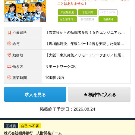
ことはありません！
未経験歓迎
学歴不問
ベテランOK
完全週休2日
賞与複数月
面接1回
応募資格
【異業種からの転職者多数！女性エンジニアも活躍中】 ◆学歴不問 ◆未経験OK ≪こんな方を歓迎しています≫ ◎未経験から成長できる環境で活躍したい方 ◎大学やスクールでIT系のスキルを学んだことのあ
給与
【現場配属後、年収1.4〜1.5倍を実現した先輩も！残業代全額支給】 ◆給与は経験やスキルに応じて決定します ◆年俸制250万円～350万円（1/12を月々支給） ≪年収UPの例≫ ◎飲食業からのキ
勤務地
【大阪・東京募集／リモートワークあり／転居を伴う転勤なし】 東京本社、大阪事務所、または東京23区内・関西（大阪・兵庫）の各クライアント先勤務 ◆入社後、約1年間はクライアント先ではなく 自社内（東
働き方
リモートワークOK
残業時間
10時間以内
求人を見る
検討中に入れる
掲載終了予定日：
2026.08.24
正社員
自己PR不要
株式会社福井銀行 人財開発チーム