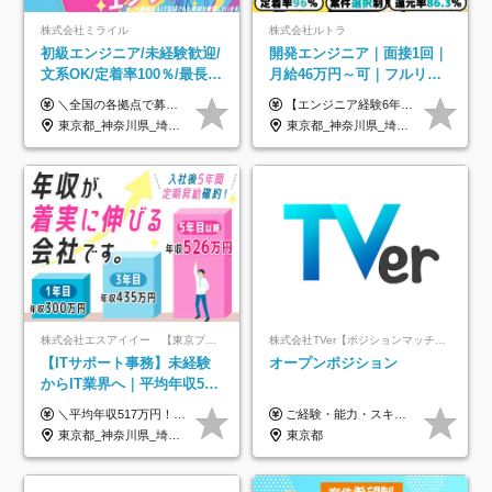
株式会社ミライル
株式会社ルトラ
初級エンジニア/未経験歓迎/
開発エンジニア｜面接1回｜
文系OK/定着率100％/最長1
月給46万円～可｜フルリモ
年の自社ITスクール研修あ
ートも可｜案件選択制｜定
＼全国の各拠点で募集中！／ 給与は以下の通り、勤務地により異なります。 札幌：月給23万円～27万円 仙台：月給22万円～26万円 新潟：月給22万円～26万円 東京：月給26万円～30万円 大阪：月給24万円～29万円 福岡：月給23.5万円～27万円 沖縄：月給21万円～26万円 ◎給与は知識や経験を考慮して決定します。 ◎残業は別途全額支給します。 ◎試用期間12カ月あり（給与は以下の通りです。その他条件に変更はありません） （試用期間の給与） 札幌：月給18.6万円～ 仙台：月給19万円～ 新潟：月給18万円～ 東京：月給22万円～ 大阪：月給20.8万円～ 福岡：月給19万円～ 沖縄：月給18万円～
【エンジニア経験6年以上の方】 月給46万円～100万円（固定残業代含む） ※上記月給には月30時間分の固定残業代（月8万7,400円～月19万円）を含む。超過分は全額支給。 【エンジニア経験4年以上の方】 月給42万円～100万円（固定残業代含む） ※上記月給には月30時間分の固定残業代（月7万9,800円～月19万円）を含む。超過分は全額支給。 【エンジニア経験4年未満の方】 月給38万円～100万円（固定残業代含む） ※上記月給には月30時間分の固定残業代（月7万2,200円～月19万円）を含む。超過分は全額支給。 ※経験、スキル、前職給与などを踏まえて決定。 ◆ルトラの給与制度のポイント！◆ ・社員の95%が入社時に年収UP！最高で300万円UPの実績も ・平均還元率86.3%（交通費・住宅手当・会社負担分の社保も含む） ・人柄やポテンシャルを評価し、スキル以上の希望年収を提示することも ・退職金制度やリファラル手当（平均50万円）あり
り/年休130日
着率96％以上｜副業OK｜住
東京都_神奈川県_埼玉県_千葉県_大阪府_愛知県_北海道_青森県_岩手県_宮城県_秋田県_山形県_福島県_茨城県_栃木県_群馬県_新潟県_山梨県_長野県_富山県_石川県_福井県_静岡県_岐阜県_三重県_兵庫県_京都府_滋賀県_奈良県_和歌山県_広島県_岡山県_鳥取県_島根県_山口県_徳島県_香川県_愛媛県_高知県_福岡県_熊本県_佐賀県_長崎県_大分県_宮崎県_鹿児島県_沖縄県
東京都_神奈川県_埼玉県_千葉県_大阪府_愛知県_北海道_青森県_岩手県_宮城県_秋田県_山形県_福島県_茨城県_栃木県_群馬県_新潟県_山梨県_長野県_富山県_石川県_福井県_静岡県_岐阜県_三重県_兵庫県_京都府_滋賀県_奈良県_和歌山県_広島県_岡山県_鳥取県_島根県_山口県_徳島県_香川県_愛媛県_高知県_福岡県_熊本県_佐賀県_長崎県_大分県_宮崎県_鹿児島県_沖縄県
宅手当
株式会社エスアイイー 【東京プロマーケット上場】
株式会社TVer【ポジションマッチ登録】
【ITサポート事務】未経験
オープンポジション
からIT業界へ｜平均年収517
万円｜ホワイト企業認定｜
＼平均年収517万円！入社5年目まで毎年必ず昇給／ ■賞与年3回 ■年収800万円以上も可 ■入社3年以上の平均年収469.2万円 月給23万2000円以上＋賞与年3回＋各種手当 ☆入社5年目まで最大1万5000円の定期昇給を確約 ┃各種手当充実 ・規定の資格を取得すれば、2000円～5万円を毎月支給（2万4000円～60万円／年） ・研修中に取得した取得率95％の資格でも研修後の給料UP ※月給は年齢・経験・能力を考慮して、優遇いたします ※上記月給金額は固定残業代（20時間/3万1300円円以上）を含み、超過分は別途支給いたします ※試用期間（6ヶ月）は月給に変動はありますが、その他待遇に差異はありません ├入社後1ヶ月～3ヶ月間は、月給20万1900円となります └上記金額は固定残業代（10時間／1万6000円）を含み、超過分は別途支給いたします
ご経験・能力・スキル等により、当社基準にて優遇・相談のうえ決定いたします。
年休134日｜リモートOK
東京都_神奈川県_埼玉県_千葉県_大阪府_愛知県_北海道_青森県_岩手県_宮城県_秋田県_山形県_福島県_茨城県_栃木県_群馬県_新潟県_山梨県_長野県_富山県_石川県_福井県_静岡県_岐阜県_三重県_兵庫県_京都府_滋賀県_奈良県_和歌山県_広島県_岡山県_鳥取県_島根県_山口県_徳島県_香川県_愛媛県_高知県_福岡県_熊本県_佐賀県_長崎県_大分県_宮崎県_鹿児島県_沖縄県
東京都