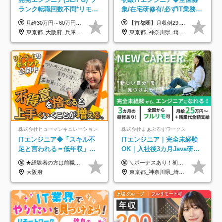
ランク転職回数不問*リモー
集/在宅研修有/必ずIT業務配
ト案件多数*残業ほぼ0*通院
属/月収例29.5万円/Web面接
月給30万円～60万円+住宅手当+職能手当+役職手当+決算賞与+報奨金 ※経験・能力を考慮し、優遇します ※給与には20時間分のみなし時間外手当(3万7000円以上)を含みます(超過時間分は別途追加支給) ※試用期間3～6ヵ月あり(その間の給与、待遇に差異なし) ※場合によって契約社員での採用の可能性あり(面接時に応相談)
【首都圏】月収例29.5万円（月給26万円＋諸手当） 【東海・関西】月収例28.5万円（月給25万円＋諸手当） 【九州】月収例26万円（月給23万円＋諸手当） ※経験・スキル・前職給与を踏まえ、総合的に判断して決定します。 例：首都圏 月収例31万円（月給27万円＋諸手当） ◆各種手当 ・通勤手当（上限4万円まで） ・残業代手当（1分単位で全額支給） ※固定残業代制は採用しておりません ・深夜勤務手当 ・資格取得支援（ランクに応じてお祝い金1万円～10万円を支給） ◆昇給：年1回 ◆補足 ・研修中1ヶ月間は、時給1670円となります。 ・試用期間6ヶ月あり。その間の待遇に変更はありません。 ※詳細は面接時にご案内します。
のための半休制度あり
1回/SE
東京都_大阪府_兵庫県_京都府_福岡県
東京都_神奈川県_埼玉県_千葉県_大阪府_愛知県_兵庫県_京都府_福岡県
株式会社ヒューマンキュレーション
株式会社まぁぶるずワークス
ITエンジニア◆「スキル不
ITエンジニア｜完全未経験
足と言われる＝低年収」で
OK｜入社後3カ月Java研修
はない！｜ 不安を克服し、
｜リモート率8割以上｜充実
★経験者の方は前職の年収以上を保証します ★案件単価を開示した上で80％以上を還元します 月給25万円以上＋賞与年2回 ※経験や能力を考慮の上で優遇します ※試用期間が3ヶ月(その間の給与・待遇・雇用形態に変更はありません) ※月給には月20時間分のみなし残業手当(5万円)を含みます(超過分は別途支給) ★残業平均は月10時間以下ですので、毎月10時間分程度はお得です！
＼ボーナスあり！初年度から年収300万円以上／ ■月給25万円～35万円＋残業代全額支給＋各種手当＋賞与年1回 ◎経験・年齢・スキルなどを考慮し、できるだけ優遇します ◎試用期間中(3カ月)は契約社員で、月給21万円＋諸手当になります。 (試用期間中は残業が発生しません。その他の待遇に変更はありません) ----------------- ＼3つの評価軸！実力次第で早期収入アップ！／ 【1】スキル(IT理解、実装力、設計) 【2】実務力(現場評価、コミュ力、品質) 【3】姿勢(自走力、意欲、責任感) この3つの評価軸で、3カ月ごとに評価。社内グレードにより、給与が決まる明確な仕組みです。何ができれば給与が上がるのか分かりやすく、実力や努力次第で早期に収入を増やせます！ 【固定残業代について】 なし（残業代は、実際の労働時間に応じて別途全額支給）
年収アップした社員の実例
のキャリア支援｜残業月10h
大阪府
東京都_神奈川県_埼玉県_千葉県_大阪府_愛知県_北海道_青森県_岩手県_宮城県_秋田県_山形県_福島県_茨城県_栃木県_群馬県_新潟県_山梨県_長野県_富山県_石川県_福井県_静岡県_岐阜県_三重県_兵庫県_京都府_滋賀県_奈良県_和歌山県_広島県_岡山県_鳥取県_島根県_山口県_徳島県_香川県_愛媛県_高知県_福岡県_熊本県_佐賀県_長崎県_大分県_宮崎県_鹿児島県_沖縄県