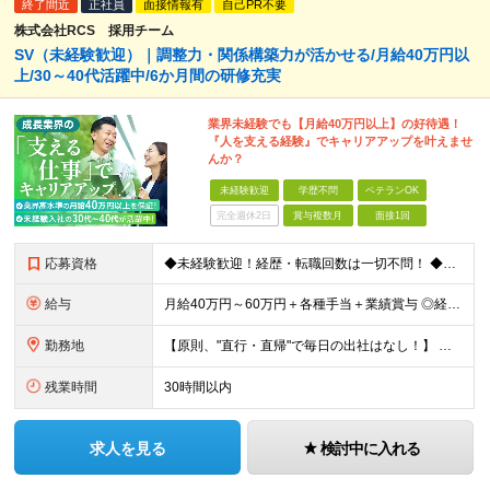
終了間近
正社員
面接情報有
自己PR不要
株式会社RCS 採用チーム
SV（未経験歓迎）｜調整力・関係構築力が活かせる/月給40万円以
上/30～40代活躍中/6か月間の研修充実
業界未経験でも【月給40万円以上】の好待遇！
『人を支える経験』でキャリアアップを叶えませ
んか？
未経験歓迎
学歴不問
ベテランOK
完全週休2日
賞与複数月
面接1回
応募資格
◆未経験歓迎！経歴・転職回数は一切不問！ ◆異業界出身の30代・40代も活躍中！ ◆U・Iターン希望の方も歓迎（引越費用規定あり） 【応募要件】 ■高卒以上 ■普通自動車運転免許（AT限定可） ■基
給与
月給40万円～60万円＋各種手当＋業績賞与 ◎経験や能力等を考慮し、優遇いたします！ ◎成果により業績賞与を年2回支給します！ 上記月給には、固定残業代として 「60,800円～95,000円（28
勤務地
【原則、"直行・直帰"で毎日の出社はなし！】 東京・埼玉・千葉・神奈川などを中心とした 周辺エリアの現場に「直行・直帰」となります！ ■関東第一第二支部 埼玉県八潮市大字二丁目1142-2 ◎最寄り
残業時間
30時間以内
求人を見る
検討中に入れる