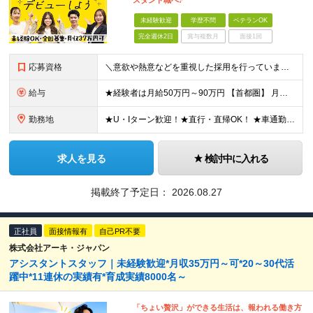
スタント職へ♪
未経験歓迎
学歴不問
ベテランOK
完全週休2日
賞与複数月
面接1回
応募資格
＼意欲や熱意などを重視した採用を行っています／ ●未経験・第二新卒歓迎 ●学歴・年齢・転職回数は一切不問です！ ※新卒の方もご応募可能 （待遇・募集要項等は別途ご案内いたします） ※入社時期は柔軟に対
給与
★経験者は月給50万円～90万円 【首都圏】 月給30万1230円〜 ⇒基本22万7000円+地域6万4230円+皆勤1万円 【群馬/栃木/茨城】 月給28万1090円〜 ⇒基本23万4000円+
勤務地
★U・Iターン歓迎！★直行・直帰OK！ ★車通勤可能のエリアもあり！★出張なしの働き方も可能 全国47都道府県の各プロジェクト（転勤なし！勤務地に対する希望も実現可能！） 「自宅から1時間以内で通え
求人を見る
検討中に入れる
掲載終了予定日：
2026.08.27
正社員
面接情報有
自己PR不要
株式会社アーキ・ジャパン
アシスタントスタッフ｜未経験歓迎*月収35万円～可*20～30代活
躍中*11連休の実績有*育成実績8000名～
「ちょい贅沢」ができる生活は、報われる働き方