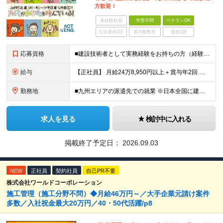
方歓迎！
未経験歓迎
学歴不問
ベテランOK
完全週休2日
賞与複数月
面接1回
応募資格
■建設技術者として実務経験をお持ちの方（経験年数不問） ※学歴不問 ※第二新卒歓迎 【こんな方はぜひご応募ください】 ■九州で働きたい ■大手ゼネコンのプロジェクトに関わってみたい ■福利厚生が整
給与
【正社員】 月給24万8,950円以上＋賞与年2回 ※年齢・経験・スキル等を考慮の上、当社規定により決定します。 ※残業代、通勤交通費は別途全額支給しています。 【契約社員】 月給28万2,080円
勤務地
■九州エリアの派遣先での就業 ※日本全国に建設技術者のニーズがあります。U・Iターン希望の方も歓迎しておりますので、ご希望を気軽にお聞かせください。 ◆本社／東京都港区赤坂3-8-15 THE AK
求人を見る
検討中に入れる
掲載終了予定日：
2026.09.03
NEW
正社員
契約社員
自己PR不要
株式会社ワールドコーポレーション
施工管理（施工分野不問）◆月給46万円～／大手企業元請け案件
多数／入社祝金最大20万円／40・50代活躍/p8