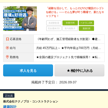
「経験を活かして、もっとのびのび建設のシゴト
を続ける」――そんな夢が叶う職場で、新たなキ
ャリアを！
未経験歓迎
学歴不問
ベテランOK
完全週休2日
賞与複数月
面接1回
応募資格
《年齢問わず、施工管理経験者を大歓迎》 ◆建設業界で技術系の実務経験があればOK ★経験に応じて、月給50万円以上、平均年収700万円以上も可能です 《応募条件》 ◆建設業界で技術系職種（施工管理や
給与
月給 45万円以上～ ★平均年収は700万円（月給50万円） ◎残業手当は、全額別途支給します。 ◎年齢・経験・能力などを考慮の上、決定します。 ◎試用期間3ヶ月あり。その間の待遇に変動はありません
勤務地
★全国の建設プロジェクト先で積極採用！ ★転居を伴う転勤なし ★配属先は希望を最大限考慮します ★I・Uターン支援・寮あり ★案件によりマイカー通勤OK ＝拠点一覧＝ ◆本社／東京都港区東新橋2丁目
求人を見る
検討中に入れる
掲載終了予定日：
2026.09.07
正社員
株式会社テクノプロ・コンストラクション
建築設計