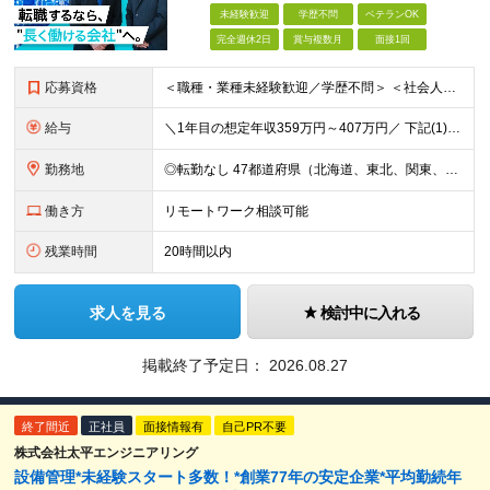
未経験歓迎
学歴不問
ベテランOK
完全週休2日
賞与複数月
面接1回
応募資格
＜職種・業種未経験歓迎／学歴不問＞ ＜社会人未経験歓迎／第二新卒歓迎／ブランクOK＞ ◆これまでの経歴や転職回数は問いません。意欲や人物を重視した採用です。 ◆社会人デビューの方や、正社員として働く
給与
＼1年目の想定年収359万円～407万円／ 下記(1)～(3)のいずれかを、ご希望や適性を考慮したうえで決定します。 (1)月給23万1,000円＋賞与年2回（計2ヶ月分） (2)月給26万5,
勤務地
◎転勤なし 47都道府県（北海道、東北、関東、北陸・甲信越、関西、東海、中国、四国、九州、沖縄）の各プロジェクト先 ◇本人の希望を伴わない転居はなく、転勤もありません。 ◇勤務地はご希望を最大限考
働き方
リモートワーク相談可能
残業時間
20時間以内
求人を見る
検討中に入れる
掲載終了予定日：
2026.08.27
終了間近
正社員
面接情報有
自己PR不要
株式会社太平エンジニアリング
設備管理*未経験スタート多数！*創業77年の安定企業*平均勤続年