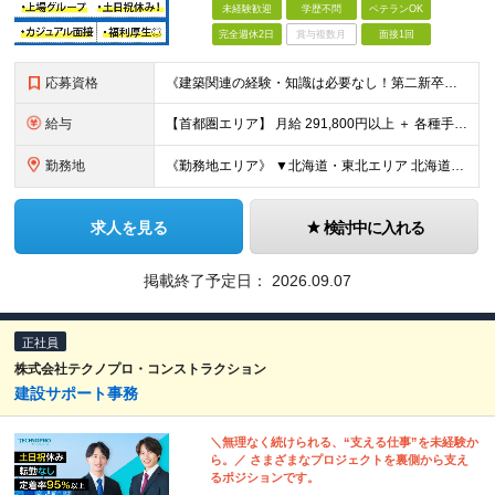
未経験歓迎
学歴不問
ベテランOK
完全週休2日
賞与複数月
面接1回
応募資格
《建築関連の経験・知識は必要なし！第二新卒歓迎》 ◎学歴・経歴・性別不問 ★20～30代メンバーが活躍中 ★U・Iターン歓迎 《応募条件》 ◆35歳までの方（若年層の長期キャリア形成を図るため） ※
給与
【首都圏エリア】 月給 291,800円以上 ＋ 各種手当 【北関東エリア】 月給 264,260円以上 ＋ 各種手当 【関西・四国エリア】 月給 278,040円以上 ＋ 各種手当 【中部エリ
勤務地
《勤務地エリア》 ▼北海道・東北エリア 北海道、青森県、秋田県、宮城県、岩手県、山形県、福島県 ▼関東エリア 東京都、神奈川県、埼玉県、茨城県、千葉県、群馬県、栃木県 ▼東海・北陸エリア 新潟県、
求人を見る
検討中に入れる
掲載終了予定日：
2026.09.07
正社員
株式会社テクノプロ・コンストラクション
建設サポート事務
＼無理なく続けられる、“支える仕事”を未経験か
ら。／ さまざまなプロジェクトを裏側から支え
るポジションです。