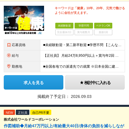
キーワードは「健康」10年、20年、元気で働ける
ように会社が支えます。
未経験歓迎
学歴不問
ベテランOK
完全週休2日
賞与複数月
面接1回
応募資格
■未経験歓迎・第二新卒歓迎 ■学歴不問 【こんな方はぜひご応募ください】 ■大手ゼネコンのプロジェクトに関わってみたい ■福利厚生が整った会社で働きたい ■年収アップを狙いたい ■スケールの大きな仕
給与
【正社員】 月給24万8,950円以上＋賞与年2回 ※年齢・経験・スキル等を考慮の上、当社規定により決定します。 ※残業代、通勤交通費は別途全額支給しています。 【契約社員】 月給28万2,080円
勤務地
■全国各地での派遣先での就業 ※日本全国に建設技術者のニーズがあります。U・Iターン希望の方も歓迎しておりますので、ご希望を気軽にお聞かせください。 ◆本社／東京都港区赤坂3-8-15 THE AK
求人を見る
検討中に入れる
掲載終了予定日：
2026.09.03
NEW
正社員
自己PR不要
株式会社ワールドコーポレーション
作図補助◆月給47万円以上/有給最大40日/身体の負担を減らしなが