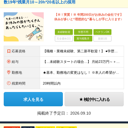
数19年*残業月10～20h*20名以上の採用
【※！実質！※ 年間200日がお休みの会社です】
休みが多いと“理想的な”暮らしが手に入ります♪
未経験歓迎
学歴不問
ベテランOK
完全週休2日
賞与複数月
面接1回
応募資格
【職種・業種未経験、第二新卒歓迎！】 ●学歴不問 ★建設系の関連業務経験や機械メンテナンスの経験など、機会を触る経験をお持ちの方は行かせます！ ★「手に職をつけて安定して働きたい」「大型施設の裏側を
給与
【…未経験スタートの場合…】 月給23万円～＋賞与年2回＋残業手当 【…経験者の場合…】 月給27万円～50万円＋賞与年2回＋残業手当 【…マネジメント経験者の場合…】 月給35万円～50万円＋賞
勤務地
★基本、勤務地の変更はなし！ ※本人の希望がない場合 ★埼玉／千葉から通う社員も多数活躍中！ ◆東京エリア 目黒区駒場4-6-1（東大先端科学技研センター） 港区台場2丁目6-1（グランドニッコー東
残業時間
20時間以内
求人を見る
検討中に入れる
掲載終了予定日：
2026.09.10