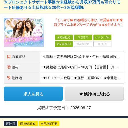
※プロジェクトサポート事務☆未経験から月収37万円も可☆リモ
ート研修あり☆土日祝休☆20代～30代活躍/b
「しっかり稼ぐ×無理なく休む」の妥協ゼロ★ 東
証プライム上場グループでわがままを叶えよう！
未経験歓迎
学歴不問
ベテランOK
完全週休2日
賞与複数月
面接1回
応募資格
≪職種・業界未経験OK＆学歴・年齢・転職回数不問≫ ◆第二新卒歓迎 ◆社会人経験不問 ◆資格不問 ※新卒の方もご応募可能！ （待遇・募集要項等は別途ご案内いたします） ※入社時期は柔軟に対応します！半
給与
★経験者は月給50万円～90万円 【首都圏】 月給30万1230円〜 ⇒基本22万7000円+地域6万4230円+皆勤1万円 【群馬/栃木/茨城】 月給28万1090円〜 ⇒基本23万4000円+
勤務地
★U・Iターン歓迎！★直行・直帰OK！ ★車通勤可能のエリアもあり！★出張なしの働き方も可能 全国47都道府県の各プロジェクト（転勤なし！勤務地に対する希望も実現可能！） 「自宅から1時間以内で通え
求人を見る
検討中に入れる
掲載終了予定日：
2026.08.27
正社員
面接情報有
自己PR不要