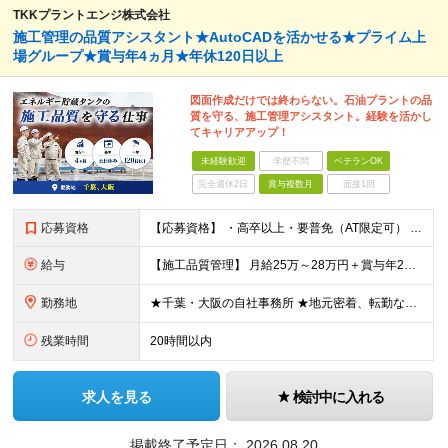
TKKプラントエンジ株式会社
施工管理の品質アシスタント★AutoCADを活かせる★プライム上
場グループ★賞与年4ヵ月★年休120日以上
図面作成だけでは終わらない。石油プラントの品
質を守る、施工管理アシスタント。経験を活かし
てキャリアアップ！
未経験歓迎
学歴不問
ベテランOK
完全週休2日
賞与複数月
面接1回
応募資格
【応募資格】 ・高卒以上・要普免（AT限定可） ・AutoCADの経験者 →自社で図面を一部変更する場合があるため。設計分野は不問です。 ・施工図面が読めること 【歓迎する経験】 ◎AutoCADの
給与
【施工品質管理】 月給25万～28万円＋賞与年2回（原則固定支給額4ヵ月分）＋諸手当（残業手当全額など） ※経験・能力・前職給与を考慮して優遇します。 ※残業代は別途全額支給します。 ※試用期間は6
勤務地
★千葉・大阪の自社事務所 ★地元密着、転勤なし！ ★Ｕ・Iターン歓迎！（面接交通費支給） 【具体的な勤務地】 ※当社堺事務所（大阪）もしくは五井事務所（千葉） ◆堺事務所 （住所） 大阪府堺市堺区
残業時間
20時間以内
求人を見る
検討中に入れる
掲載終了予定日：
2026.08.20