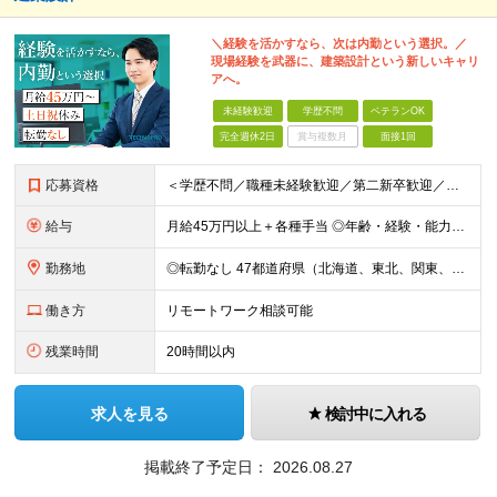
＼経験を活かすなら、次は内勤という選択。／
現場経験を武器に、建築設計という新しいキャリ
アへ。
未経験歓迎
学歴不問
ベテランOK
完全週休2日
賞与複数月
面接1回
応募資格
＜学歴不問／職種未経験歓迎／第二新卒歓迎／ブランクOK＞ ■建設業界での実務経験をお持ちの方 └年数・分野・職種はいっさい不問！ ◆設計職が初めての方も歓迎！ ◆施工管理など、現場経験を活かしてキ
給与
月給45万円以上＋各種手当 ◎年齢・経験・能力・適性を考慮して、支給額を決定します。 ◎残業代は1分単位で100％支給。頑張った分はきちんと収入に還元します！ ＼充実の各種手当／ ■交通費全額支給
勤務地
◎転勤なし 47都道府県（北海道、東北、関東、北陸・甲信越、関西、東海、中国、四国、九州、沖縄）の各プロジェクト先 ◇本人の希望を伴わない転居はなく、転勤もありません。 ◇勤務地はご希望を最大限考
働き方
リモートワーク相談可能
残業時間
20時間以内
求人を見る
検討中に入れる
掲載終了予定日：
2026.08.27