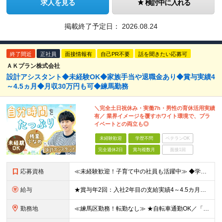
求人を見る
検討中に入れる
掲載終了予定日：
2026.08.24
終了間近
正社員
面接情報有
自己PR不要
話を聞きたい応募可
ＡＫプラン株式会社
設計アシスタント◆未経験OK◆家族手当や退職金あり◆賞与実績4
～4.5ヵ月◆月収30万円も可◆練馬勤務
＼完全土日祝休み・実働7h・男性の育休活用実績
有／ 業界イメージを覆すホワイト環境で、プラ
イベートとの両立も◎
未経験歓迎
学歴不問
ベテランOK
完全週休2日
賞与複数月
面接1回
応募資格
≪未経験歓迎！子育て中の社員も活躍中≫ ◆学歴不問 ＼こんな方に向いています／ ◎未経験から一生役立つスキルを身につけたい方 ◎安定した企業で長く勤めたい方 ◎土日祝休みなど、プライベートも大切にし
給与
★賞与年2回：入社2年目の支給実績4～4.5カ月分！ ★月収30万円も可能！退職金、家族手当など福利厚生充実 ★見込み残業なし！残業代は全額支給 ★技術士など、毎月3万円の資格手当もあり ◆月給26
勤務地
≪練馬区勤務！転勤なし≫ ★自転車通勤OK／「中村橋駅」から徒歩3分の好立地 ◆東京都練馬区貫井2丁目1番29号 NKビル ※(変更の範囲)上記を除く当社関連勤務地