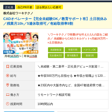
正社員
自己PR不要
話を聞きたい応募可
株式会社ワーキテクノ
CADオペレーター【完全未経験OK／教育サポート有】土日祝休み
／残業月10h／5連休取得可／有給取得率9割
＼ワーキテクノで待遇UPを叶えた3人の話をご紹
介／ 未経験からCADスキルゲット×月給29万円～
×土日祝休み
未経験歓迎
学歴不問
ベテランOK
完全週休2日
賞与複数月
面接1回
応募資格
＼未経験・第二新卒・正社員デビュー大歓迎！／ ☆アパレルや飲食、ビルメンテ、職人、モデルなど、異業種出身の社員が多数活躍中です！ ■20～30代の若手中心に活躍中！ ■人物重視の採用 ■転職回数不問
給与
★年収500万円も目指せる ★年収が前職より120万円アップした実績あり ★前職の給与を最大限に考慮します！ 【経験者】 ■月給35万円～80万円＋各種手当＋賞与年2回 【未経験者/首都圏】 ■月
勤務地
★23区内や大阪市内など、全国47都道府県で積極採用中！ ★直行直帰OK◎ ★U・Iターン歓迎 ★会社都合の転勤なし！ ご家族の転勤などに合わせた勤務先の変更はOK◎ ★大阪・東京・名古屋・福岡への引
働き方
リモートワーク相談可能
残業時間
10時間以内