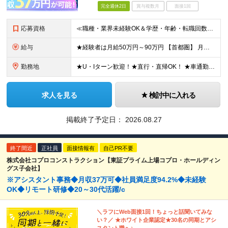
完全週休2日
賞与複数月
面接1回
応募資格
≪職種・業界未経験OK＆学歴・年齢・転職回数不問≫ ◆第二新卒歓迎 ◆社会人経験不問 ◆資格不問 ※新卒の方もご応募可能 （待遇・募集要項等は別途ご案内いたします） ※入社時期は柔軟に対応します！半年
給与
★経験者は月給50万円～90万円 【首都圏】 月給30万1230円〜 ⇒基本22万7000円+地域6万4230円+皆勤1万円 【群馬/栃木/茨城】 月給28万1090円〜 ⇒基本23万4000円+
勤務地
★U・Iターン歓迎！★直行・直帰OK！ ★車通勤可能のエリアもあり！★出張なしの働き方も可能 全国47都道府県の各プロジェクト（転勤なし！勤務地に対する希望も実現可能！） 「自宅から1時間以内で通え
求人を見る
検討中に入れる
掲載終了予定日：
2026.08.27
終了間近
正社員
面接情報有
自己PR不要
株式会社コプロコンストラクション【東証プライム上場コプロ・ホールディン
グス子会社】
※アシスタント事務◆月収37万可◆社員満足度94.2%◆未経験
OK◆リモート研修◆20～30代活躍/c
＼ラフにWeb面接1回！ちょっと話聞いてみな
い？／ ★ホワイト企業認定★30名の同期とアシ