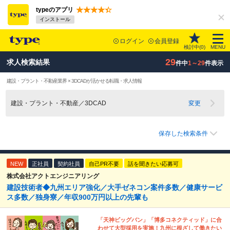
typeのアプリ
インストール
ログイン
会員登録
検討中(
0
)
MENU
29
求人検索結果
件中
1～29
件表示
建設・プラント・不動産業界 × 3DCADが活かせる転職・求人情報
建設・プラント・不動産／3DCAD
変更
保存した検索条件
NEW
正社員
契約社員
自己PR不要
話を聞きたい応募可
株式会社アクトエンジニアリング
建設技術者◆九州エリア強化／大手ゼネコン案件多数／健康サービ
ス多数／独身寮／年収900万円以上の先輩も
「天神ビッグバン」「博多コネクティッド」に合
わせて大型採用を実施！九州に根ざして働きたい