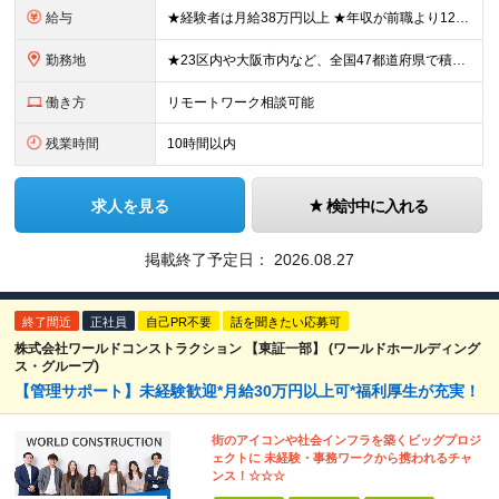
給与
★経験者は月給38万円以上 ★年収が前職より120万円アップした実績あり ★前職の給与を最大限に考慮します！ 【経験者】 ■月給38万円～80万円＋各種手当＋賞与年2回 【未経験者/首都圏】 ■月
勤務地
★23区内や大阪市内など、全国47都道府県で積極採用中！ ★直行直帰OK◎ ★U・Iターン歓迎 ★会社都合の転勤なし！ ご家族の転勤などに合わせた勤務先の変更はOK◎ ★大阪・東京・名古屋・福岡への引
働き方
リモートワーク相談可能
残業時間
10時間以内
求人を見る
検討中に入れる
掲載終了予定日：
2026.08.27
終了間近
正社員
自己PR不要
話を聞きたい応募可
株式会社ワールドコンストラクション 【東証一部】 (ワールドホールディング
ス・グループ)
【管理サポート】未経験歓迎*月給30万円以上可*福利厚生が充実！
街のアイコンや社会インフラを築くビッグプロジ
ェクトに 未経験・事務ワークから携われるチャ
ンス！☆☆☆