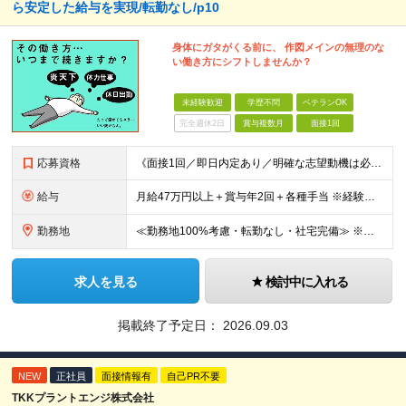
ら安定した給与を実現/転勤なし/p10
身体にガタがくる前に、 作図メインの無理のな
い働き方にシフトしませんか？
未経験歓迎
学歴不問
ベテランOK
完全週休2日
賞与複数月
面接1回
応募資格
《面接1回／即日内定あり／明確な志望動機は必要なし》 ◆学歴・年齢不問 ◆建設業界での実務経験や設備設計（電気設備、空調・衛生設備）、土木設計（橋梁／トンネル・道路・造成／上下水道）などの業界経験者
給与
月給47万円以上＋賞与年2回＋各種手当 ※経験・スキルに応じて決定いたします。 ※条件面につきましては、経験を考慮しますのでご希望に添えない場合もございます。 ※試用期間は6ヶ月です。その間、給与・
勤務地
≪勤務地100%考慮・転勤なし・社宅完備≫ ※配属は全国のプロジェクト先 ※あなたの希望を考慮し、勤務地を決定します。 ※U・Iターン歓迎 ※出張面接も可能です！お住まいの近くに伺います。(応相談
求人を見る
検討中に入れる
掲載終了予定日：
2026.09.03
NEW
正社員
面接情報有
自己PR不要
TKKプラントエンジ株式会社