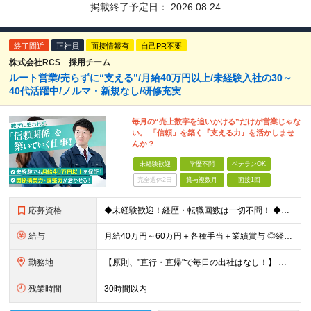
掲載終了予定日：
2026.08.24
終了間近
正社員
面接情報有
自己PR不要
株式会社RCS 採用チーム
ルート営業/売らずに“支える”/月給40万円以上/未経験入社の30～
40代活躍中/ノルマ・新規なし/研修充実
毎月の“売上数字を追いかける”だけが営業じゃな
い。 「信頼」を築く『支える力』を活かしませ
んか？
未経験歓迎
学歴不問
ベテランOK
完全週休2日
賞与複数月
面接1回
応募資格
◆未経験歓迎！経歴・転職回数は一切不問！ ◆異業界出身の30代・40代も活躍中！ ◆U・Iターン希望の方も歓迎（引越費用規定あり） 【応募要件】 ■高卒以上 ■普通自動車運転免許（AT限定可） ■基
給与
月給40万円～60万円＋各種手当＋業績賞与 ◎経験や能力等を考慮し、優遇いたします！ ◎成果により業績賞与を年2回支給します！ 上記月給には、固定残業代として 「60,800円～95,000円（28
勤務地
【原則、"直行・直帰"で毎日の出社はなし！】 東京・埼玉・千葉・神奈川などを中心とした 周辺エリアの現場に「直行・直帰」となります！ ■関東第一第二支部 埼玉県八潮市大字二丁目1142-2 ◎最寄り
残業時間
30時間以内