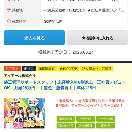
勤務地
≪練馬区勤務！転勤なし≫ ★自転車通勤OK／「中村橋駅」から徒歩3分の好立地 ◆東京都練馬区貫井2丁目1番29号 NKビル ※(変更の範囲)上記を除く当社関連勤務地
残業時間
30時間以内
求人を見る
検討中に入れる
掲載終了予定日：
2026.08.24
終了間近
正社員
面接情報有
自己PR不要
話を聞きたい応募可
アイアール株式会社
施工管理サポートスタッフ｜未経験入社8割以上｜正社員デビュー
OK｜月給28万円～｜髪色・服装自由｜年休125日
＼事業拡大につき大型採用を決定／ 先輩社員A・
Bが語る、アイアールのイイところをご紹介！
未経験歓迎
学歴不問
ベテランOK
完全週休2日
賞与複数月
面接1回