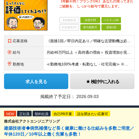
《年齢不問！ブランクOK》 あなたの培ってきた
ご経験を、 しっかり給与で還元します。
未経験歓迎
学歴不問
ベテランOK
完全週休2日
賞与複数月
面接1回
応募資格
《面接1回／即日内定あり／明確な志望動機は必要なし》 ◆学歴・年齢不問 ◆建設業界での実務経験や設備設計（電気設備、空調・衛生設備）、土木設計（橋梁／トンネル・道路・造成／上下水道）などの業界経験者
給与
月給46万円以上 ＜高待遇の理由＞ 投資増加が見込まれる領域へ大きな強みを持つ当社には、大手建設会社の元請けの大型工事が多数寄せられます。そのため、施工管理として働く皆さんを、高待遇でお迎えすること
勤務地
≪勤務地100%考慮・転勤なし・社宅完備≫ ※配属は全国のプロジェクト先 ※あなたの希望を考慮し、勤務地を決定します。 ※U・Iターン歓迎 ※出張面接も可能です！お住まいの近くに伺います。(応相談
求人を見る
検討中に入れる
掲載終了予定日：
2026.09.03
NEW
正社員
契約社員
自己PR不要
話を聞きたい応募可
株式会社アクトエンジニアリング
建築技術者◆病気補償など長く健康に働ける仕組みを多数ご用意／
年休120日／10年以上働く先輩も多数！