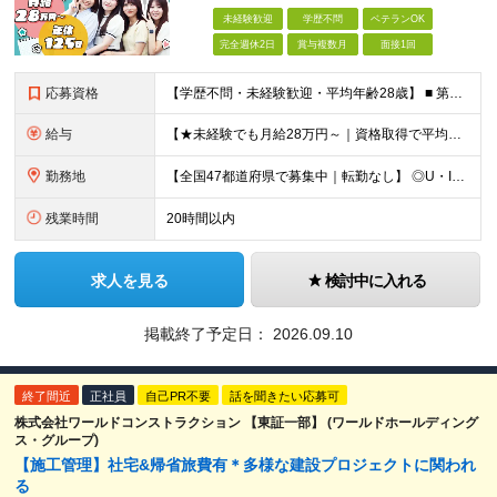
未経験歓迎
学歴不問
ベテランOK
完全週休2日
賞与複数月
面接1回
応募資格
【学歴不問・未経験歓迎・平均年齢28歳】 ■ 第二新卒歓迎 ■ フリーター・社会人未経験OK ＼「アイアールで人生ワンチャンつかんでほしい！」／ …こんな社長の想いから 経験よりも人柄を重視した採用
給与
【★未経験でも月給28万円～｜資格取得で平均年収636万円★】 ■ 月給28万円～80万円+賞与年2回＋各種手当 ※月給には、固定残業代（20時間分：3万8000円～／月）を含む ※20時間を超過
勤務地
【全国47都道府県で募集中｜転勤なし】 ◎U・Iターン歓迎！家具家電付き＆家賃ナシの社員寮を完備 ◎東京支店は2025年7月に移転したばかりの綺麗なオフィス 東京・横浜・大阪・名古屋・福岡など 全国
残業時間
20時間以内
求人を見る
検討中に入れる
掲載終了予定日：
2026.09.10
終了間近
正社員
自己PR不要
話を聞きたい応募可
株式会社ワールドコンストラクション 【東証一部】 (ワールドホールディング
ス・グループ)
【施工管理】社宅&帰省旅費有＊多様な建設プロジェクトに関われ
る