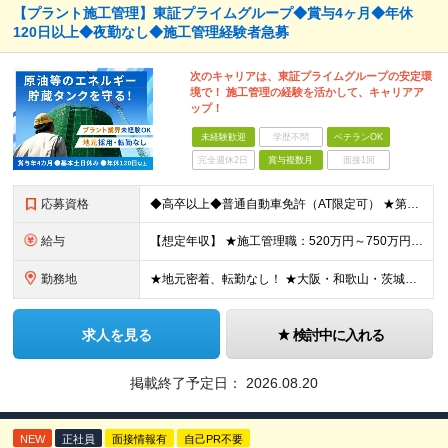
【プラント施工管理】東証プライムグループ◆賞与4ヶ月◆年休
120日以上◆夜勤なし◆施工管理経験者急募
次のキャリアは、東証プライムグループの安定環
境で！ 施工管理の経験を活かして、キャリアア
ップ！
未経験歓迎
学歴不問
ベテランOK
完全週休2日
賞与複数月
面接1回
応募資格
◆高卒以上◆普通自動車免許（AT限定可） ★第二新卒歓迎 ★プラント業界以外での施工管理経験者歓迎 【こんな方は向いています】 ・施工管理のスキルを活かして働きたい ・安定企業で長く働きたい ・チ
給与
【想定年収】 ★施工管理職：520万円～750万円 ※上記年収は残業時間40時間／月相当の金額を含みます。 月給25万円～35万円＋賞与年2回（原則固定支給額4ヵ月分）＋諸手当（残業手当全額など）
勤務地
★地元密着、転勤なし！ ★大阪・和歌山・茨城・三重・千葉の各拠点 ★Ｕ・Iターン歓迎！（面接交通費支給） ★社用車貸与（出勤利用OK）、駐車場費用支給 ・大阪府堺市 ・和歌山県有田市 ・茨城県神栖市
求人を見る
検討中に入れる
掲載終了予定日：
2026.08.20
NEW
正社員
面接情報有
自己PR不要