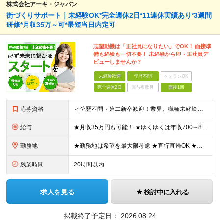
株式会社アーキ・ジャパン
街づくりサポート｜未経験OK*完全週休2日*11連休実績あり*3週間
研修*月収35万～可*最短当日内定可
志望動機は「正社員になりたい」でOK！ 面接準
備も経験も一切不要！ 未経験から即・正社員デ
ビューしませんか？
未経験歓迎
学歴不問
ベテランOK
完全週休2日
賞与複数月
面接1回
応募資格
＜学歴不問・第二新卒歓迎！業界、職種未経験歓迎！20代～30代活躍中＞ ★35歳以下の方（若年層の長期キャリア形成を図るため） ★フリーター・正社員未経験・社会人未経験OK ★転職回数が多い方もぜひ
給与
★月収35万円も可能！ ★ゆくゆくは年収700～800万円も！ ★手当が多数あり ・残業手当（100％）★1分単位で支給 ・資格手当（最大月6万円） ・結婚/出産祝金（最大3万円） 【首都圏・北関東
勤務地
★勤務地は希望を最大限考慮 ★直行直帰OK ★車通勤のエリアもあり ★研修は、下記いずれかの研修センターで行います ・東京校（東京本社とアクセスは同様） ・大阪校（大阪府大阪市中央区道修町 2-1-1
残業時間
20時間以内
求人を見る
検討中に入れる
掲載終了予定日：
2026.08.24