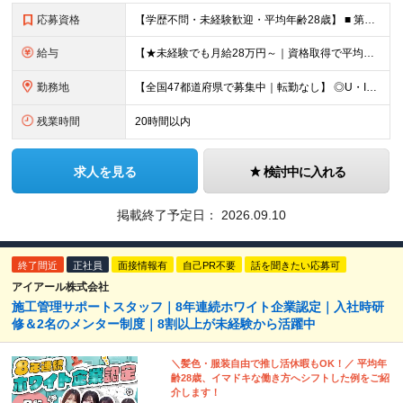
応募資格
【学歴不問・未経験歓迎・平均年齢28歳】 ■ 第二新卒歓迎 ■ フリーター・社会人未経験OK ＼「アイアールで人生ワンチャンつかんでほしい！」／ …こんな社長の想いから 経験よりも人柄を重視した採用
給与
【★未経験でも月給28万円～｜資格取得で平均年収636万円★】 ■ 月給28万円～80万円+賞与年2回＋各種手当 ※月給には、固定残業代（20時間分：3万8000円～／月）を含む ※20時間を超過
勤務地
【全国47都道府県で募集中｜転勤なし】 ◎U・Iターン歓迎！家具家電付き＆家賃ナシの社員寮を完備 ◎東京支店は2025年7月に移転したばかりの綺麗なオフィス 東京・横浜・大阪・名古屋・福岡など 全国
残業時間
20時間以内
求人を見る
検討中に入れる
掲載終了予定日：
2026.09.10
終了間近
正社員
面接情報有
自己PR不要
話を聞きたい応募可
アイアール株式会社
施工管理サポートスタッフ｜8年連続ホワイト企業認定｜入社時研
修＆2名のメンター制度｜8割以上が未経験から活躍中
＼髪色・服装自由で推し活休暇もOK！／ 平均年
齢28歳、イマドキな働き方へシフトした例をご紹
介します！