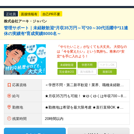
正社員
面接情報有
自己PR不要
株式会社アーキ・ジャパン
管理サポート｜未経験歓迎*月収35万円～可*20～30代活躍中*11連
休の実績有*育成実績8000名～
「やりたいこと」がなくても大丈夫。 大切なの
は「今を変えたい」という気持ち。将来の“安
定”を手に入れよう！
未経験歓迎
学歴不問
ベテランOK
完全週休2日
賞与複数月
面接1回
応募資格
＜学歴不問・第二新卒歓迎！業界、職種未経験歓迎！20代～30代活躍中＞ ★35歳以下の方（若年層の長期キャリア形成を図るため） ★フリーター・正社員未経験・社会人未経験OK ★転職回数が多い方もぜひ
給与
★月収35万円も可能！ ★ゆくゆくは年収700～800万円も！ ★手当が多数あり ・残業手当（100％）★1分単位で支給 ・資格手当（最大月6万円） ・結婚/出産祝金（最大3万円） 【首都圏・北関東
勤務地
★勤務地は希望を最大限考慮 ★直行直帰OK ★車通勤のエリアもあり ★研修は、下記いずれかの研修センターで行います ・東京校（東京本社とアクセスは同様） ・大阪校（大阪府大阪市中央区道修町 2-1-1
残業時間
20時間以内