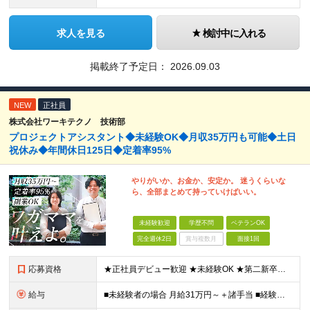
求人を見る
検討中に入れる
掲載終了予定日：
2026.09.03
NEW
正社員
株式会社ワーキテクノ 技術部
プロジェクトアシスタント◆未経験OK◆月収35万円も可能◆土日
祝休み◆年間休日125日◆定着率95%
やりがいか、お金か、安定か。 迷うくらいな
ら、全部まとめて持っていけばいい。
未経験歓迎
学歴不問
ベテランOK
完全週休2日
賞与複数月
面接1回
応募資格
★正社員デビュー歓迎 ★未経験OK ★第二新卒歓迎 ★学歴不問 ＜こんな方にピッタリ！＞ □ 収入も、お休みも、絶対に妥協したくない！ □ ゆとりのある生活を楽しみながら、将来ずっと役立つスキル
給与
■未経験者の場合 月給31万円～＋諸手当 ■経験者の場合 月給35万円～90万円＋諸手当 ★前職から年収120万円UPの実績あり ★初年度年収500万円～も可能！ ※首都圏以外の未経験の方は【月