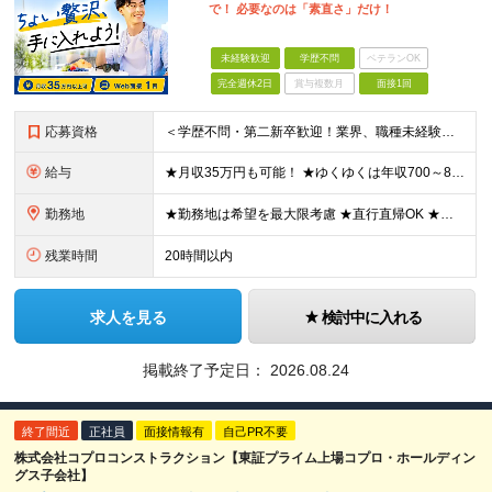
で！ 必要なのは「素直さ」だけ！
未経験歓迎
学歴不問
ベテランOK
完全週休2日
賞与複数月
面接1回
応募資格
＜学歴不問・第二新卒歓迎！業界、職種未経験歓迎！20代～30代活躍中＞ ★35歳以下の方（若年層の長期キャリア形成を図るため） ★フリーター・正社員未経験・社会人未経験OK ★転職回数が多い方もぜひ
給与
★月収35万円も可能！ ★ゆくゆくは年収700～800万円も！ ★手当が多数あり ・残業手当（100％）★1分単位で支給 ・資格手当（最大月6万円） ・結婚/出産祝金（最大3万円） 【首都圏・北関東
勤務地
★勤務地は希望を最大限考慮 ★直行直帰OK ★車通勤のエリアもあり ★研修は、下記いずれかの研修センターで行います ・東京校（東京本社とアクセスは同様） ・大阪校（大阪府大阪市中央区道修町 2-1-1
残業時間
20時間以内
求人を見る
検討中に入れる
掲載終了予定日：
2026.08.24
終了間近
正社員
面接情報有
自己PR不要
株式会社コプロコンストラクション【東証プライム上場コプロ・ホールディン
グス子会社】