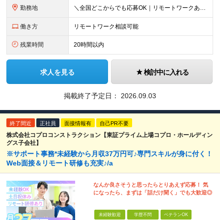
勤務地
＼全国どこからでも応募OK｜リモートワークあり／ ◇会社都合の転居を伴う転勤はなし ◇直行直帰OK！ ご自宅から通いやすいエリアや希望するエリアの プロジェクトをご担当いただきます！ 「自宅から通え
働き方
リモートワーク相談可能
残業時間
20時間以内
求人を見る
検討中に入れる
掲載終了予定日：
2026.09.03
終了間近
正社員
面接情報有
自己PR不要
株式会社コプロコンストラクション【東証プライム上場コプロ・ホールディン
グス子会社】
※サポート事務*未経験から月収37万円可♪専門スキルが身に付く！
Web面接＆リモート研修も充実♪/a
なんか良さそうと思ったらとりあえず応募！ 気
になったら、まずは「話だけ聞く」でも大歓迎◎
未経験歓迎
学歴不問
ベテランOK