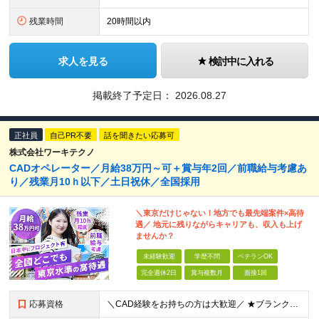
残業時間
20時間以内
求人を見る
検討中に入れる
掲載終了予定日：
2026.08.27
正社員
自己PR不要
話を聞きたい応募可
株式会社ワーキテクノ
CADオペレーター／月給38万円～可＋賞与年2回／前職給与考慮あ
り／残業月10ｈ以下／土日祝休／全国採用
＼東京だけじゃない！地方でも最先端案件×高待
遇／ 地元に残りながらキャリアも、収入も上げ
ませんか？
未経験歓迎
学歴不問
ベテランOK
完全週休2日
賞与複数月
面接1回
応募資格
＼CAD経験をお持ちの方は大歓迎／ ★ブランクがある方・スキルアップしたい方もOK！ ■人物重視の採用 ■転職回数不問 ■学歴不問 ＼こんな方にピッタリです／ ◆今よりもっとスキルを磨きたい ◆機