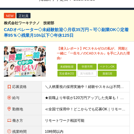
NEW
正社員
株式会社ワーキテクノ 技術部
CADオペレーター◇未経験歓迎◇月収35万円～可◇副業OK◇定着
率95％◇残業月10h以下◇年休125日
【潜入レポート】PCスキルゼロの私が、 同期と
一緒に「一生モノのCADスキル」を手に入れた理
由♪
未経験歓迎
学歴不問
ベテランOK
完全週休2日
賞与複数月
面接1回
応募資格
＼人柄重視の採用実施中！経験やスキルは不問です／ ★正社員デビューも歓迎★未経験OK★第二新卒歓迎★学歴不問 ◎20代～30代の若手中心に活躍中 ◎U/Iターンも歓迎 ◎転居を伴う転勤なし ◎家族の
給与
★前職より年収が120万円アップした先輩も！ ★年収500万円可能 ■月給30万円～80万円＋各種手当（経験者） ■月給26万2000円～36万円＋各種手当（未経験者/首都圏） ※首都圏以外の未経
勤務地
≪全国で採用中！どこからでも応募OK｜リモートワークあり≫ ★大阪・東京・名古屋・福岡への引っ越し補助制度あり ★会社都合の転居を伴う転勤はなし ‥‥━━━━━━ ご自宅から通いやすいエリアや希望す
働き方
リモートワーク相談可能
残業時間
10時間以内