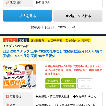
残業時間
30時間以内
求人を見る
検討中に入れる
掲載終了予定日：
2026.08.24
終了間近
正社員
面接情報有
自己PR不要
話を聞きたい応募可
ＡＫプラン株式会社
設計管理スタッフ/工事作業&力仕事なし/未経験歓迎/月30万可/賞与
実績4～4.5ヵ月分/実働7h/土日祝休
≪月給26万円～＆2年目の賞与4ヶ月分以上≫ 社
会に必須な水道・道路・公園を設計！国家資格の
取得支援あり！
未経験歓迎
学歴不問
ベテランOK
完全週休2日
賞与複数月
面接1回
応募資格
◆未経験・第二新卒大歓迎！ ◆学歴不問 ★こんな方にピッタリ！★ ・今の仕事の体力的な負担を減らしたい ・一生モノの「手に職」をつけたい ・安定した会社で定年まで長く働きたい
給与
★賞与年2回：入社2年目の支給実績4～4.5カ月分！ ★月収30万円も可能！退職金、家族手当など福利厚生充実 ★見込み残業なし！残業代は全額支給 ★技術士など、毎月3万円支給される資格手当もあり ◆