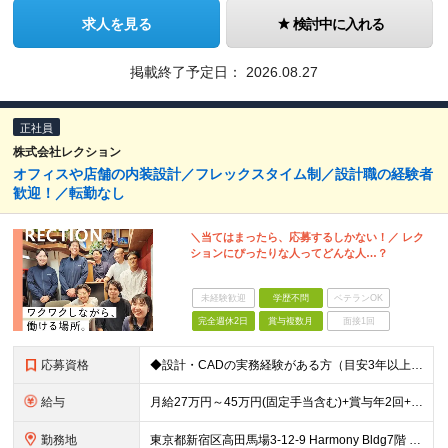
求人を見る
検討中に入れる
掲載終了予定日：
2026.08.27
正社員
株式会社レクション
オフィスや店舗の内装設計／フレックスタイム制／設計職の経験者
歓迎！／転勤なし
＼当てはまったら、応募するしかない！／ レク
ションにぴったりな人ってどんな人…？
未経験歓迎
学歴不問
ベテランOK
完全週休2日
賞与複数月
面接1回
応募資格
◆設計・CADの実務経験がある方（目安3年以上） ◆社会人経験が3年以上ある方 ◆学歴不問 ≪こんな方を歓迎します≫ ・デザインやものづくりが好きな方 ・質にこだわった内装工事をしたい方 ・職人さん
給与
月給27万円～45万円(固定手当含む)+賞与年2回+決算賞与 ※保有資格や経験、能力に応じて決定いたします 【昇給】年1回…直近４期全社員1万円以上 ※固定残業代は45時間分ですが、残業が月45
勤務地
東京都新宿区高田馬場3-12-9 Harmony Bldg7階 ☆旧事務所から近くの新築ビルに2026年7月末に移転完了☆ 旧事務所住所：東京都新宿区高田馬場3-14-3 八達ビル 1F （旧事務