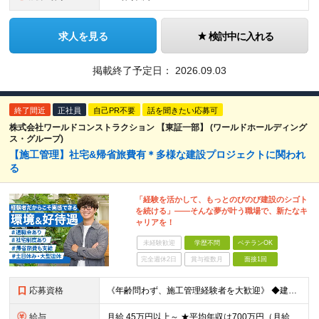
求人を見る
検討中に入れる
掲載終了予定日：
2026.09.03
終了間近
正社員
自己PR不要
話を聞きたい応募可
株式会社ワールドコンストラクション 【東証一部】 (ワールドホールディング
ス・グループ)
【施工管理】社宅&帰省旅費有＊多様な建設プロジェクトに関われ
る
「経験を活かして、もっとのびのび建設のシゴト
を続ける」――そんな夢が叶う職場で、新たなキ
ャリアを！
未経験歓迎
学歴不問
ベテランOK
完全週休2日
賞与複数月
面接1回
応募資格
《年齢問わず、施工管理経験者を大歓迎》 ◆建設業界で技術系の実務経験があればOK ★経験に応じて、月給50万円以上、平均年収700万円以上も可能です 《応募条件》 ◆建設業界で技術系職種（施工管理や
給与
月給 45万円以上～ ★平均年収は700万円（月給50万円） ◎残業手当は、全額別途支給します。 ◎年齢・経験・能力などを考慮の上、決定します。 ◎試用期間3ヶ月あり。その間の待遇に変動はありません