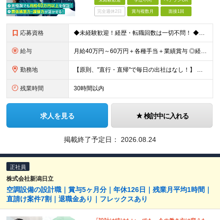
未経験歓迎
学歴不問
ベテランOK
完全週休2日
賞与複数月
面接1回
応募資格
◆未経験歓迎！経歴・転職回数は一切不問！ ◆異業界出身の30代・40代も活躍中！ ◆U・Iターン希望の方も歓迎（引越費用規定あり） 【応募要件】 ■高卒以上 ■普通自動車運転免許（AT限定可） ■基
給与
月給40万円～60万円＋各種手当＋業績賞与 ◎経験や能力等を考慮し、優遇いたします！ ◎成果により業績賞与を年2回支給します！ 上記月給には、固定残業代として 「60,800円～95,000円（28
勤務地
【原則、"直行・直帰"で毎日の出社はなし！】 東京・埼玉・千葉・神奈川などを中心とした 周辺エリアの現場に「直行・直帰」となります！ ■関東第一第二支部 埼玉県八潮市大字二丁目1142-2 ◎最寄り
残業時間
30時間以内
求人を見る
検討中に入れる
掲載終了予定日：
2026.08.24
正社員
株式会社新潟日立
空調設備の設計職｜賞与5ヶ月分｜年休126日｜残業月平均1時間｜
直請け案件7割｜退職金あり｜フレックスあり