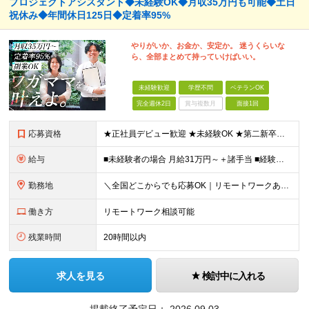
プロジェクトアシスタント◆未経験OK◆月収35万円も可能◆土日
祝休み◆年間休日125日◆定着率95%
やりがいか、お金か、安定か。 迷うくらいな
ら、全部まとめて持っていけばいい。
未経験歓迎
学歴不問
ベテランOK
完全週休2日
賞与複数月
面接1回
応募資格
★正社員デビュー歓迎 ★未経験OK ★第二新卒歓迎 ★学歴不問 ＜こんな方にピッタリ！＞ □ 収入も、お休みも、絶対に妥協したくない！ □ ゆとりのある生活を楽しみながら、将来ずっと役立つスキル
給与
■未経験者の場合 月給31万円～＋諸手当 ■経験者の場合 月給35万円～90万円＋諸手当 ★前職から年収120万円UPの実績あり ★初年度年収500万円～も可能！ ※首都圏以外の未経験の方は【月
勤務地
＼全国どこからでも応募OK｜リモートワークあり／ ◇会社都合の転居を伴う転勤はなし ◇直行直帰OK！ ご自宅から通いやすいエリアや希望するエリアの プロジェクトをご担当いただきます！ 「自宅から通え
働き方
リモートワーク相談可能
残業時間
20時間以内
求人を見る
検討中に入れる