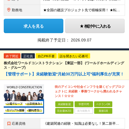
勤務地
★全国の建設プロジェクト先で積極採用！ ★転居を伴う転勤なし ★配属先は希望を最大限考慮します ★I・Uターン支援・寮あり ★案件によりマイカー通勤OK ＝拠点一覧＝ ◆本社／東京都港区東新橋2丁目
求人を見る
検討中に入れる
掲載終了予定日：
2026.09.07
終了間近
正社員
自己PR不要
話を聞きたい応募可
株式会社ワールドコンストラクション 【東証一部】 (ワールドホールディング
ス・グループ)
【管理サポート】未経験歓迎*月給30万円以上可*福利厚生が充実！
街のアイコンや社会インフラを築くビッグプロジ
ェクトに 未経験・事務ワークから携われるチャ
ンス！☆☆☆
未経験歓迎
学歴不問
ベテランOK
完全週休2日
賞与複数月
面接1回
応募資格
《建築関連の経験・知識は必要なし！第二新卒歓迎》 ◎学歴・経歴・性別不問 ★20～30代メンバーが活躍中 ★U・Iターン歓迎 《応募条件》 ◆35歳までの方（若年層の長期キャリア形成を図るため） ※