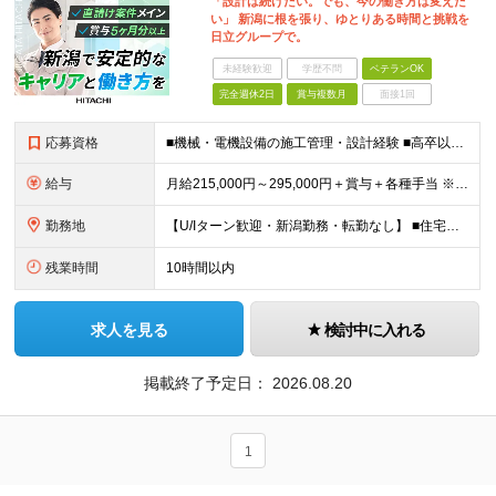
「設計は続けたい。でも、今の働き方は変えた
い」 新潟に根を張り、ゆとりある時間と挑戦を
日立グループで。
未経験歓迎
学歴不問
ベテランOK
完全週休2日
賞与複数月
面接1回
応募資格
■機械・電機設備の施工管理・設計経験 ■高卒以上 ≪このような方はぜひご応募ください≫ ◎安定企業に腰を据えて長く働きたい方 ◎新潟エリアで家庭と両立しながら働きたい方 ◎幅広い分野の設計に携わり、
給与
月給215,000円～295,000円＋賞与＋各種手当 ※前職のご経験やスキルを考慮して決定いたします ※残業代は全額支給いたします ※試用期間3ヶ月（期間中は有給休暇の取得のみ対象外となります）
勤務地
【U/Iターン歓迎・新潟勤務・転勤なし】 ■住宅手当支給や社宅制度あり ■車通勤OK 本社：新潟県新潟市東区竹尾卸新町752番地10 (変更の範囲)上記を除く当社関連勤務地
残業時間
10時間以内
求人を見る
検討中に入れる
掲載終了予定日：
2026.08.20
1