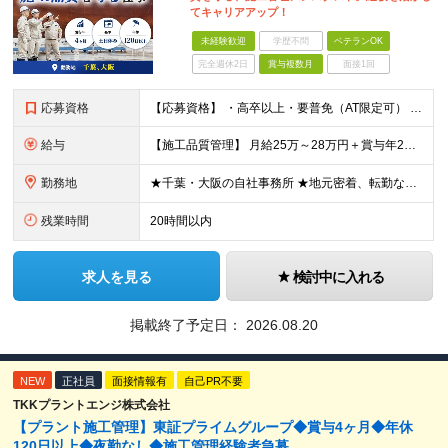
てキャリアアップ！
未経験歓迎
学歴不問
ベテランOK
完全週休2日
賞与複数月
面接1回
応募資格
【応募資格】 ・高卒以上・要普免（AT限定可） ・AutoCADの経験者 →自社で図面を一部変更する場合があるため。設計分野は不問です。 ・施工図面が読めること 【歓迎する経験】 ◎AutoCADの
給与
【施工品質管理】 月給25万～28万円＋賞与年2回（原則固定支給額4ヵ月分）＋諸手当（残業手当全額など） ※経験・能力・前職給与を考慮して優遇します。 ※残業代は別途全額支給します。 ※試用期間は6
勤務地
★千葉・大阪の自社事務所 ★地元密着、転勤なし！ ★Ｕ・Iターン歓迎！（面接交通費支給） 【具体的な勤務地】 ※当社堺事務所（大阪）もしくは五井事務所（千葉） ◆堺事務所 （住所） 大阪府堺市堺区
残業時間
20時間以内
求人を見る
検討中に入れる
掲載終了予定日：
2026.08.20
NEW
正社員
面接情報有
自己PR不要
TKKプラントエンジ株式会社
【プラント施工管理】東証プライムグループ◆賞与4ヶ月◆年休
120日以上◆夜勤なし◆施工管理経験者急募