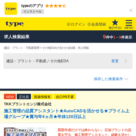
typeのアプリ
インストール
ログイン
会員登録
検討中(
0
)
MENU
9
求人検索結果
件中
1～9
件表示
建設・プラント・不動産業界 × その他EDAが活かせる転職・求人情報
建設・プラント・不動産／その他EDA
変更
保存した検索条件
NEW
正社員
面接情報有
自己PR不要
TKKプラントエンジ株式会社
施工管理の品質アシスタント★AutoCADを活かせる★プライム上
場グループ★賞与年4ヵ月★年休120日以上
図面作成だけでは終わらない。石油プラントの品
質を守る、施工管理アシスタント。経験を活かし