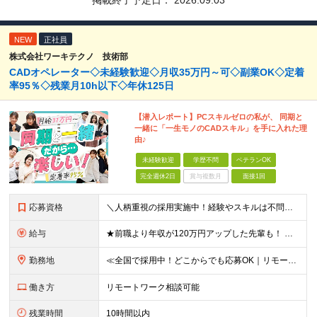
掲載終了予定日：
2026.09.03
NEW
正社員
株式会社ワーキテクノ 技術部
CADオペレーター◇未経験歓迎◇月収35万円～可◇副業OK◇定着
率95％◇残業月10h以下◇年休125日
【潜入レポート】PCスキルゼロの私が、 同期と
一緒に「一生モノのCADスキル」を手に入れた理
由♪
未経験歓迎
学歴不問
ベテランOK
完全週休2日
賞与複数月
面接1回
応募資格
＼人柄重視の採用実施中！経験やスキルは不問です／ ★正社員デビューも歓迎★未経験OK★第二新卒歓迎★学歴不問 ◎20代～30代の若手中心に活躍中 ◎U/Iターンも歓迎 ◎転居を伴う転勤なし ◎家族の
給与
★前職より年収が120万円アップした先輩も！ ★年収500万円可能 ■月給30万円～80万円＋各種手当（経験者） ■月給26万2000円～36万円＋各種手当（未経験者/首都圏） ※首都圏以外の未経
勤務地
≪全国で採用中！どこからでも応募OK｜リモートワークあり≫ ★大阪・東京・名古屋・福岡への引っ越し補助制度あり ★会社都合の転居を伴う転勤はなし ‥‥━━━━━━ ご自宅から通いやすいエリアや希望す
働き方
リモートワーク相談可能
残業時間
10時間以内