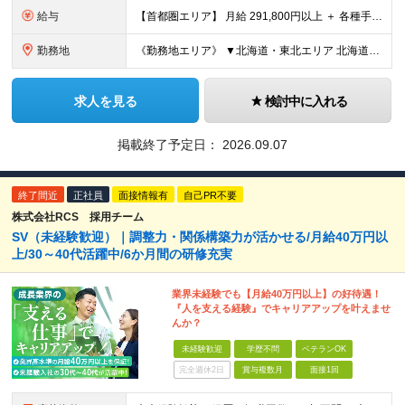
給与
【首都圏エリア】 月給 291,800円以上 ＋ 各種手当 【北関東エリア】 月給 264,260円以上 ＋ 各種手当 【関西・四国エリア】 月給 278,040円以上 ＋ 各種手当 【中部エリ
勤務地
《勤務地エリア》 ▼北海道・東北エリア 北海道、青森県、秋田県、宮城県、岩手県、山形県、福島県 ▼関東エリア 東京都、神奈川県、埼玉県、茨城県、千葉県、群馬県、栃木県 ▼東海・北陸エリア 新潟県、
求人を見る
検討中に入れる
掲載終了予定日：
2026.09.07
終了間近
正社員
面接情報有
自己PR不要
株式会社RCS 採用チーム
SV（未経験歓迎）｜調整力・関係構築力が活かせる/月給40万円以
上/30～40代活躍中/6か月間の研修充実
業界未経験でも【月給40万円以上】の好待遇！
『人を支える経験』でキャリアアップを叶えませ
んか？
未経験歓迎
学歴不問
ベテランOK
完全週休2日
賞与複数月
面接1回