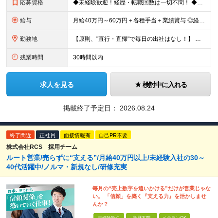
応募資格
◆未経験歓迎！経歴・転職回数は一切不問！ ◆異業界出身の30代・40代も活躍中！ ◆U・Iターン希望の方も歓迎（引越費用規定あり） 【応募要件】 ■高卒以上 ■普通自動車運転免許（AT限定可） ■基
給与
月給40万円～60万円＋各種手当＋業績賞与 ◎経験や能力等を考慮し、優遇いたします！ ◎成果により業績賞与を年2回支給します！ 上記月給には、固定残業代として 「60,800円～95,000円（28
勤務地
【原則、"直行・直帰"で毎日の出社はなし！】 東京・埼玉・千葉・神奈川などを中心とした 周辺エリアの現場に「直行・直帰」となります！ ■関東第一第二支部 埼玉県八潮市大字二丁目1142-2 ◎最寄り
残業時間
30時間以内
求人を見る
検討中に入れる
掲載終了予定日：
2026.08.24
終了間近
正社員
面接情報有
自己PR不要
株式会社RCS 採用チーム
ルート営業/売らずに“支える”/月給40万円以上/未経験入社の30～
40代活躍中/ノルマ・新規なし/研修充実
毎月の“売上数字を追いかける”だけが営業じゃな
い。 「信頼」を築く『支える力』を活かしませ
んか？