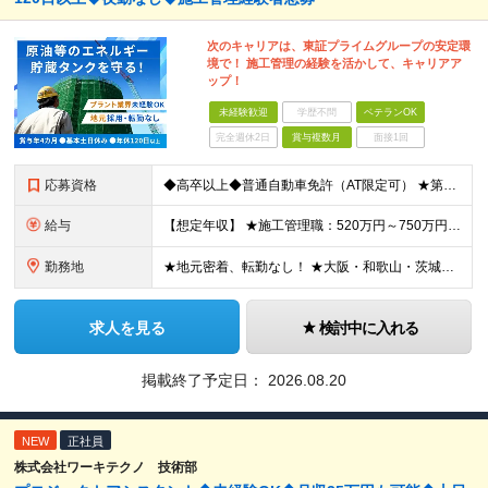
次のキャリアは、東証プライムグループの安定環
境で！ 施工管理の経験を活かして、キャリアア
ップ！
未経験歓迎
学歴不問
ベテランOK
完全週休2日
賞与複数月
面接1回
応募資格
◆高卒以上◆普通自動車免許（AT限定可） ★第二新卒歓迎 ★プラント業界以外での施工管理経験者歓迎 【こんな方は向いています】 ・施工管理のスキルを活かして働きたい ・安定企業で長く働きたい ・チ
給与
【想定年収】 ★施工管理職：520万円～750万円 ※上記年収は残業時間40時間／月相当の金額を含みます。 月給25万円～35万円＋賞与年2回（原則固定支給額4ヵ月分）＋諸手当（残業手当全額など）
勤務地
★地元密着、転勤なし！ ★大阪・和歌山・茨城・三重・千葉の各拠点 ★Ｕ・Iターン歓迎！（面接交通費支給） ★社用車貸与（出勤利用OK）、駐車場費用支給 ・大阪府堺市 ・和歌山県有田市 ・茨城県神栖市
求人を見る
検討中に入れる
掲載終了予定日：
2026.08.20
NEW
正社員
株式会社ワーキテクノ 技術部