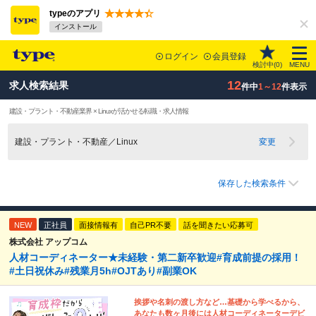
typeのアプリ
インストール
ログイン
会員登録
検討中(
0
)
MENU
12
求人検索結果
件中
1～12
件表示
建設・プラント・不動産業界 × Linuxが活かせる転職・求人情報
建設・プラント・不動産／Linux
変更
保存した検索条件
NEW
正社員
面接情報有
自己PR不要
話を聞きたい応募可
株式会社 アップコム
人材コーディネーター★未経験・第二新卒歓迎#育成前提の採用！
#土日祝休み#残業月5h#OJTあり#副業OK
挨拶や名刺の渡し方など…基礎から学べるから、
あなたも数ヶ月後には人材コーディネーターデビ