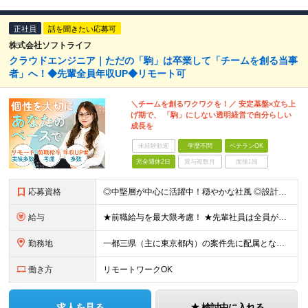
正社員
話を聞きたい応募可
株式会社ソフトライフ
クラウドエンジニア｜ただの「駒」は卒業して「チームを創る当事
者」へ！◆先輩全員年収UP◆リモート可
＼チームを創るワクワクを！／ 安定基盤×立ち上
げ期で、 「駒」にしない透明経営で自分らしい
成長を
未経験歓迎
学歴不問
ベテランOK
完全週休2日
賞与複数月
面接1回
応募資格
◎中堅層が中心に活躍中！穏やかな社風 ◎設計フェーズへのステップアップも応援 ■インフラ領域での構築経験をお持ちの方 ■学歴不問 ～このような方にオススメです～ ・クラウド構築経験を積み、市場価値
給与
★前職給与を最大限考慮！ ★先輩社員は全員が年収UP！ ■月給35万円～＋各種手当＋賞与年2回 ※経験、能力を考慮の上、決定致します。 ※上記には固定残業代（19時間分／34,460円～）を含み
勤務地
一都三県（主に東京都内）の案件先に配属となります。 ■東京本社 東京都中央区銀座四丁目8番4号 三原ビルディング（7階） ※(変更の範囲)上記を除く当社関連勤務地
働き方
リモートワークOK
求人を見る
検討中に入れる