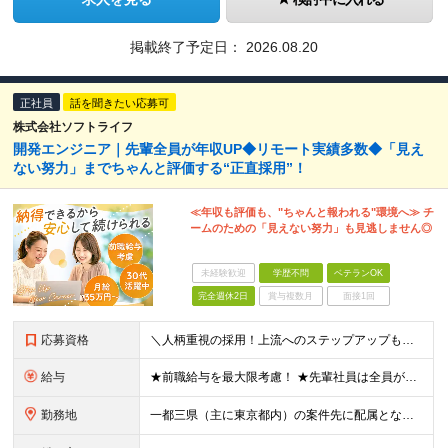
掲載終了予定日：
2026.08.20
正社員
話を聞きたい応募可
株式会社ソフトライフ
開発エンジニア｜先輩全員が年収UP◆リモート実績多数◆「見え
ない努力」までちゃんと評価する“正直採用”！
≪年収も評価も、"ちゃんと報われる"環境へ≫ チ
ームのための「見えない努力」も見逃しません◎
未経験歓迎
学歴不問
ベテランOK
完全週休2日
賞与複数月
面接1回
応募資格
＼人柄重視の採用！上流へのステップアップも歓迎／ ■何かしらの開発経験（5年目安）をお持ちの方 ■学歴不問 ～このような方にオススメです～ ・上流フェーズへステップアップしたい方 ・安定基盤のもと、
給与
★前職給与を最大限考慮！ ★先輩社員は全員が年収UP！ ■月給35万円～＋各種手当＋賞与年2回 ※経験、能力を考慮の上、決定致します。 ※上記には固定残業代（19時間分／34,460円～）を含み
勤務地
一都三県（主に東京都内）の案件先に配属となります。 ■東京本社 東京都中央区銀座四丁目8番4号 三原ビルディング（7階） ※(変更の範囲)上記を除く当社関連勤務地