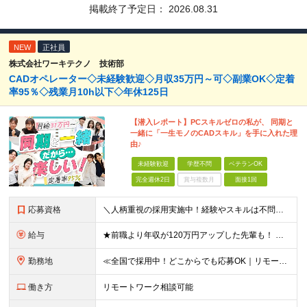
掲載終了予定日：
2026.08.31
NEW
正社員
株式会社ワーキテクノ 技術部
CADオペレーター◇未経験歓迎◇月収35万円～可◇副業OK◇定着
率95％◇残業月10h以下◇年休125日
【潜入レポート】PCスキルゼロの私が、 同期と
一緒に「一生モノのCADスキル」を手に入れた理
由♪
未経験歓迎
学歴不問
ベテランOK
完全週休2日
賞与複数月
面接1回
応募資格
＼人柄重視の採用実施中！経験やスキルは不問です／ ★正社員デビューも歓迎★未経験OK★第二新卒歓迎★学歴不問 ◎20代～30代の若手中心に活躍中 ◎U/Iターンも歓迎 ◎転居を伴う転勤なし ◎家族の
給与
★前職より年収が120万円アップした先輩も！ ★年収500万円可能 ■月給30万円～80万円＋各種手当（経験者） ■月給26万2000円～36万円＋各種手当（未経験者/首都圏） ※首都圏以外の未経
勤務地
≪全国で採用中！どこからでも応募OK｜リモートワークあり≫ ★大阪・東京・名古屋・福岡への引っ越し補助制度あり ★会社都合の転居を伴う転勤はなし ‥‥━━━━━━ ご自宅から通いやすいエリアや希望す
働き方
リモートワーク相談可能