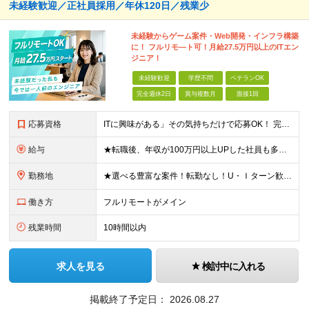
未経験歓迎／正社員採用／年休120日／残業少
未経験からゲーム案件・Web開発・インフラ構築
に！ フルリモ―ト可！月給27.5万円以上のITエン
ジニア！
未経験歓迎
学歴不問
ベテランOK
完全週休2日
賞与複数月
面接1回
応募資格
ITに興味がある」その気持ちだけで応募OK！ 完全未経験OK！人柄採用！ ◆未経験歓迎 ◆学歴不問、文系理系不問 ◆第二新卒歓迎 ★経験や知識よりも、あなたの「挑戦したい」という気持ちを重視します
給与
★転職後、年収が100万円以上UPした社員も多数！ 【未経験者】 月給27.5万円＋諸手当＋賞与 【経験者】※実務3年以上を想定 月給30万円以上＋諸手当＋賞与 ※経験やスキルに応じて決定します
勤務地
★選べる豊富な案件！転勤なし！U・Ｉターン歓迎！ ★フルリモート案件あり！ 東京、神奈川、埼玉、千葉、愛知、大阪、兵庫、京都、広島、福岡をはじめとする全国各地のプロジェクト先。 プライム上場、グロ
働き方
フルリモートがメイン
残業時間
10時間以内
求人を見る
検討中に入れる
掲載終了予定日：
2026.08.27