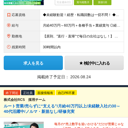
完全週休2日
賞与複数月
面接1回
応募資格
◆未経験歓迎！経歴・転職回数は一切不問！ ◆異業界出身の30代・40代も活躍中！ ◆U・Iターン希望の方も歓迎（引越費用規定あり） 【応募要件】 ■高卒以上 ■普通自動車運転免許（AT限定可） ■基
給与
月給40万円～60万円＋各種手当＋業績賞与 ◎経験や能力等を考慮し、優遇いたします！ ◎成果により業績賞与を年2回支給します！ 上記月給には、固定残業代として 「60,800円～95,000円（28
勤務地
【原則、"直行・直帰"で毎日の出社はなし！】 東京・埼玉・千葉・神奈川などを中心とした 周辺エリアの現場に「直行・直帰」となります！ ■関東第一第二支部 埼玉県八潮市大字二丁目1142-2 ◎最寄り
残業時間
30時間以内
求人を見る
検討中に入れる
掲載終了予定日：
2026.08.24
終了間近
正社員
面接情報有
自己PR不要
株式会社RCS 採用チーム
ルート営業/売らずに“支える”/月給40万円以上/未経験入社の30～
40代活躍中/ノルマ・新規なし/研修充実
毎月の“売上数字を追いかける”だけが営業じゃな