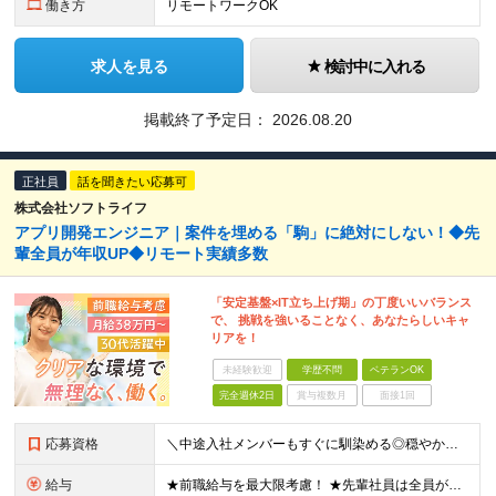
働き方
リモートワークOK
求人を見る
検討中に入れる
掲載終了予定日：
2026.08.20
正社員
話を聞きたい応募可
株式会社ソフトライフ
アプリ開発エンジニア｜案件を埋める「駒」に絶対にしない！◆先
輩全員が年収UP◆リモート実績多数
「安定基盤×IT立ち上げ期」の丁度いいバランス
で、 挑戦を強いることなく、あなたらしいキャ
リアを！
未経験歓迎
学歴不問
ベテランOK
完全週休2日
賞与複数月
面接1回
応募資格
＼中途入社メンバーもすぐに馴染める◎穏やかな社風／ ■Javaを中心とした開発の実務経験5年以上 ■学歴不問 ～このような方にオススメです～ ・穏やかに働きつつ、組織作りにも関わりたい方 ・安定基盤
給与
★前職給与を最大限考慮！ ★先輩社員は全員が年収UP！ ■月給38万円～+各種手当+賞与年2回 ※経験、能力を考慮の上、決定致します。 ※上記月給額には固定残業代（19時間分／35,700円～）を含