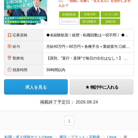
い。 「信頼」を築く『支える力』を活かしませ
んか？
未経験歓迎
学歴不問
ベテランOK
完全週休2日
賞与複数月
面接1回
応募資格
◆未経験歓迎！経歴・転職回数は一切不問！ ◆異業界出身の30代・40代も活躍中！ ◆U・Iターン希望の方も歓迎（引越費用規定あり） 【応募要件】 ■高卒以上 ■普通自動車運転免許（AT限定可） ■基
給与
月給40万円～60万円＋各種手当＋業績賞与 ◎経験や能力等を考慮し、優遇いたします！ ◎成果により業績賞与を年2回支給します！ 上記月給には、固定残業代として 「60,800円～95,000円（28
勤務地
【原則、"直行・直帰"で毎日の出社はなし！】 東京・埼玉・千葉・神奈川などを中心とした 周辺エリアの現場に「直行・直帰」となります！ ■関東第一第二支部 埼玉県八潮市大字二丁目1142-2 ◎最寄り
残業時間
30時間以内
求人を見る
検討中に入れる
掲載終了予定日：
2026.08.24
1
転職・求人情報サイトのtype
建設・プラント・不動産
Linux
建