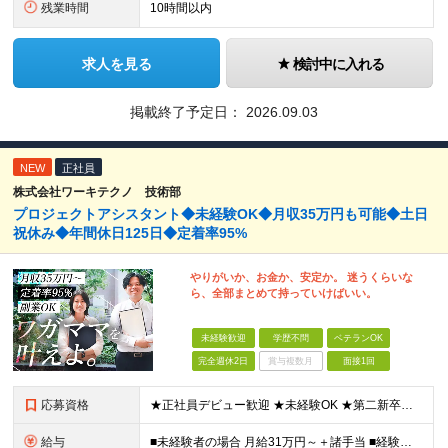
残業時間
10時間以内
求人を見る
検討中に入れる
掲載終了予定日：
2026.09.03
NEW
正社員
株式会社ワーキテクノ 技術部
プロジェクトアシスタント◆未経験OK◆月収35万円も可能◆土日
祝休み◆年間休日125日◆定着率95%
やりがいか、お金か、安定か。 迷うくらいな
ら、全部まとめて持っていけばいい。
未経験歓迎
学歴不問
ベテランOK
完全週休2日
賞与複数月
面接1回
応募資格
★正社員デビュー歓迎 ★未経験OK ★第二新卒歓迎 ★学歴不問 ＜こんな方にピッタリ！＞ □ 収入も、お休みも、絶対に妥協したくない！ □ ゆとりのある生活を楽しみながら、将来ずっと役立つスキル
給与
■未経験者の場合 月給31万円～＋諸手当 ■経験者の場合 月給35万円～90万円＋諸手当 ★前職から年収120万円UPの実績あり ★初年度年収500万円～も可能！ ※首都圏以外の未経験の方は【月