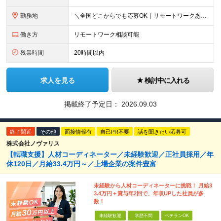
勤務地
＼全国どこからでも応募OK｜リモートワークあり／ ◇会社都合の転居を伴う転勤はなし ◇直行直帰OK！ ご自宅から通いやすいエリアや希望するエリアの プロジェクトをご担当いただきます！ 「自宅から通え
働き方
リモートワーク相談可能
残業時間
20時間以内
求人を見る
検討中に入れる
掲載終了予定日：
2026.09.03
終了間近
その他
面接情報有
自己PR不要
話を聞きたい応募可
株式会社ノヴァリス
【転職支援】人材コーディネーター／未経験歓迎／正社員採用／年
休120日／月給33.4万円～／上場企業の案件豊富
未経験から人材コーディネーターに挑戦！ 月給3
3.4万円＋賞与年2回で、年収UPした社員が多
数！
未経験歓迎
学歴不問
ベテランOK