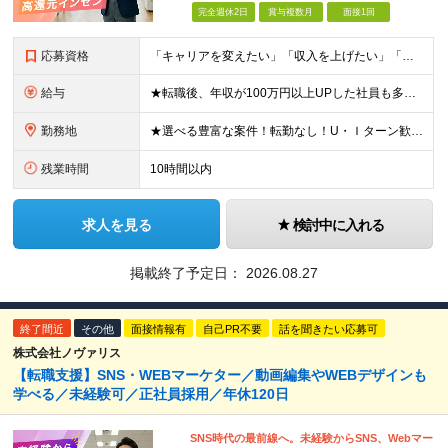
完全週休2日
賞与複数月
面接1回
応募資格
「キャリアを変えたい」「収入を上げたい」「将来に強いスキルを身につけたい」方歓迎！ ・未経験歓迎 ・学歴不問 ・第二新卒歓迎 ＼経験やスキルではなく、“これから”を重視します／ 「今のままでいい
給与
★転職後、年収が100万円以上UPした社員も多数！ 月給33.4万円～45万円＋諸手当＋賞与年2回 ※インセンティブが発生する案件もあります。 【固定残業代について】 なし（残業代は、実際の労働
勤務地
★選べる豊富な案件！転勤なし！U・Ｉターン歓迎！ 東京、神奈川、埼玉、千葉、愛知、大阪、兵庫、京都、広島、福岡をはじめとする全国各地のプロジェクト先。 プライム上場、グロース上場企業の大手～ベンチ
残業時間
10時間以内
求人を見る
検討中に入れる
掲載終了予定日：
2026.08.27
終了間近
その他
面接情報有
自己PR不要
話を聞きたい応募可
株式会社ノヴァリス
【転職支援】SNS・WEBマーケター／動画編集やWEBデザインも
学べる／未経験可／正社員採用／年休120日
SNS時代の最前線へ。未経験からSNS、Webマー