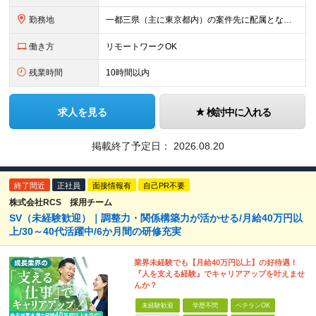
勤務地
一都三県（主に東京都内）の案件先に配属となります。 ■東京本社 東京都中央区銀座四丁目8番4号 三原ビルディング（7階） ※(変更の範囲)上記を除く当社関連勤務地
働き方
リモートワークOK
残業時間
10時間以内
求人を見る
検討中に入れる
掲載終了予定日：
2026.08.20
終了間近
正社員
面接情報有
自己PR不要
株式会社RCS 採用チーム
SV（未経験歓迎）｜調整力・関係構築力が活かせる/月給40万円以
上/30～40代活躍中/6か月間の研修充実
業界未経験でも【月給40万円以上】の好待遇！
『人を支える経験』でキャリアアップを叶えませ
んか？
未経験歓迎
学歴不問
ベテランOK