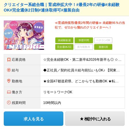
クリエイター系総合職｜育成枠拡大中！#最長2年の研修#未経験
OK#完全週休2日制#連休取得可#服装自由
≪育成枠採用/最長2年間の研修≫ 未経験95％の当
社で、ゼロから憧れのクリエイターへ！
未経験歓迎
学歴不問
ベテランOK
完全週休2日
賞与複数月
面接1回
応募資格
☆完全未経験OK・第二新卒&2026年新卒も◎ ☆社員の7割が20代 ☆経歴・ブランク不問 ※学歴不問 …━━━━━━━━━━ 未経験スタート前提のポテンシャル採用です。 毎月全国で複数人を採用して
給与
◆正社員／契約社員※給与前払いもOK♪ 【関東（一都三県）】 月給25万円～ ※固定残業代（月20時間分／月3万2383円）を含む。超過分は別途支給。 ※試用期間中の給与は月給22万円～ 【関東（北
勤務地
★全国47都道府県、どこからでも勤務OK ★転勤なし！腰を据えて活躍◎ ★マイカー通勤OK（拠点による） ★業務に慣れたら、ゆくゆくはリモート併用やフルリモートも可能 全国のお客様先にて勤務していた
働き方
リモートワークOK
残業時間
10時間以内
求人を見る
検討中に入れる