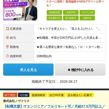
ケターに挑戦！ 動画編集やWEBデザインも学べ
る！
未経験歓迎
学歴不問
ベテランOK
完全週休2日
賞与複数月
面接1回
応募資格
「キャリアを変えたい」「収入を上げたい」「将来に強いスキルを身につけたい」方歓迎！ ・未経験歓迎 ・学歴不問 ・第二新卒歓迎 ＼経験やスキルではなく、“これから”を重視します／ 「今のままでいい
給与
★転職後、年収が100万円以上UPした社員も多数！ 月給25.9万円以上＋諸手当＋賞与年2回＋インセンティブ 【固定残業代について】 なし（残業代は、実際の労働時間に応じて別途全額支給）
勤務地
★選べる豊富な案件！転勤なし！U・Ｉターン歓迎！ 東京、神奈川、埼玉、千葉、愛知、大阪、兵庫、京都、広島、福岡をはじめとする全国各地のプロジェクト先。 プライム上場、グロース上場企業の大手～ベンチ
残業時間
10時間以内
求人を見る
検討中に入れる
掲載終了予定日：
2026.08.27
終了間近
その他
面接情報有
自己PR不要
話を聞きたい応募可
株式会社ノヴァリス
【転職支援】ITエンジニア／フルリモ―ト可／月給27.5万円以上／