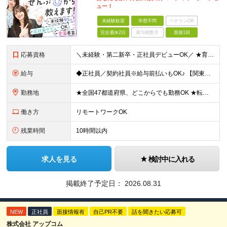
ュー！
未経験歓迎
学歴不問
ベテランOK
完全週休2日
賞与複数月
面接1回
応募資格
＼未経験・第二新卒・正社員デビューOK／ ★育成前提の採用を実施中！ ■経歴・ブランク不問 ■学歴不問 ≪≪特別なスキルや経験は必要なし！≫≫ 当社では人柄重視の採用を実施しています。 働く先輩社員
給与
◆正社員／契約社員※給与前払いもOK♪ 【関東（一都三県）】 月給25万円～ ※固定残業代（月20時間分／月3万2383円）を含む。超過分は別途支給。 ※試用期間中の給与は月給23万円～ 【関東（北
勤務地
★全国47都道府県、どこからでも勤務OK ★転勤なし！腰を据えて活躍◎ ★マイカー通勤OK（拠点による） ★業務に慣れたら、ゆくゆくはリモート併用やフルリモートも可能 全国のお客様先にて勤務していた
働き方
リモートワークOK
残業時間
10時間以内
求人を見る
検討中に入れる
掲載終了予定日：
2026.08.31
NEW
正社員
面接情報有
自己PR不要
話を聞きたい応募可
株式会社 アップコム