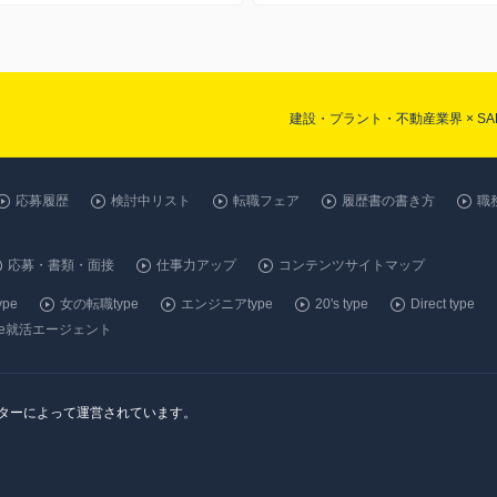
建設・プラント・不動産業界 × 
応募履歴
検討中リスト
転職フェア
履歴書の書き方
職
応募・書類・面接
仕事力アップ
コンテンツサイトマップ
pe
女の転職type
エンジニアtype
20's type
Direct type
ype就活エージェント
ンターによって運営されています。