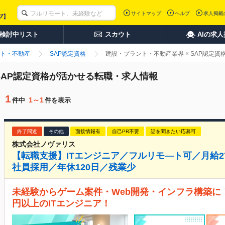
サイトマップ
ヘルプ
求人掲載
検討中リスト
スカウト
AIの求
ト・不動産
SAP認定資格
建設・プラント・不動産業界 × SAP認定
SAP認定資格が活かせる転職・求人情報
1
1～1
件中
件を表示
終了間近
その他
面接情報有
自己PR不要
話を聞きたい応募可
株式会社ノヴァリス
【転職支援】ITエンジニア／フルリモ―ト可／月給2
社員採用／年休120日／残業少
未経験からゲーム案件・Web開発・インフラ構築に！
円以上のITエンジニア！