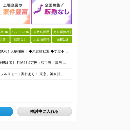
卒OK
ベテランOK
複数名採用
完全週休2日
企業
転勤なし
土日面接可
面接1回
ITに興味がある」その気持ちだけで応募OK！ 完全未経験OK！人柄採用！ ◆未経験歓迎 ◆学歴不問、文系理系不問 ◆第二新卒歓迎 ★経験や知識よりも、あなたの「挑戦したい」という気持ちを重視します
★転職後、年収が100万円以上UPした社員も多数！ 【未経験者】 月給27.5万円＋諸手当＋賞与 【経験者】※実務3年以上を想定 月給30万円以上＋諸手当＋賞与 ※経験やスキルに応じて決定します
★選べる豊富な案件！転勤なし！U・Ｉターン歓迎！ ★フルリモート案件あり！ 東京、神奈川、埼玉、千葉、愛知、大阪、兵庫、京都、広島、福岡をはじめとする全国各地のプロジェクト先。 プライム上場、グロ
検討中に入れる