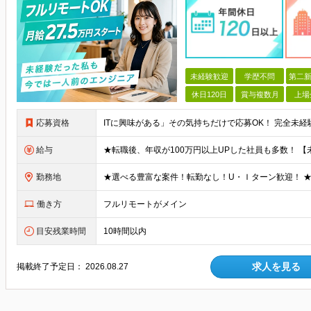
未経験歓迎
学歴不問
第二新
休日120日
賞与複数月
上場
応募資格
給与
勤務地
働き方
フルリモートがメイン
目安残業時間
10時間以内
求人を見る
掲載終了予定日：
2026.08.27