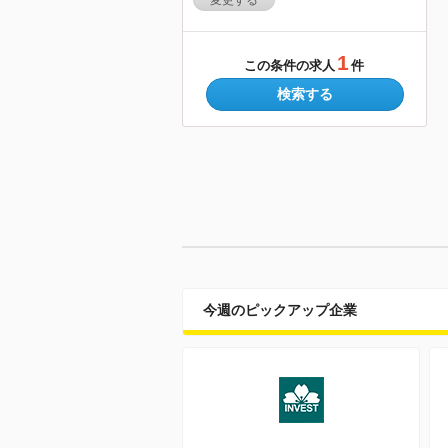
変更する
1
この条件の求人
件
検索する
今週のピックアップ企業